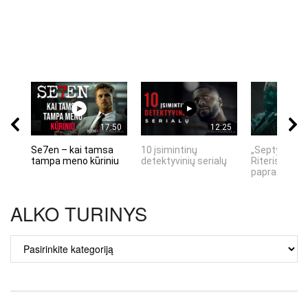
17:50
12:25
Se7en – kai tamsa
10 įsimintinų
„Septynių Ka
tampa meno kūriniu
detektyvinių serialų
Riteris" – kai
paprastumas
ALKO TURINYS
ALKO
TURINYS