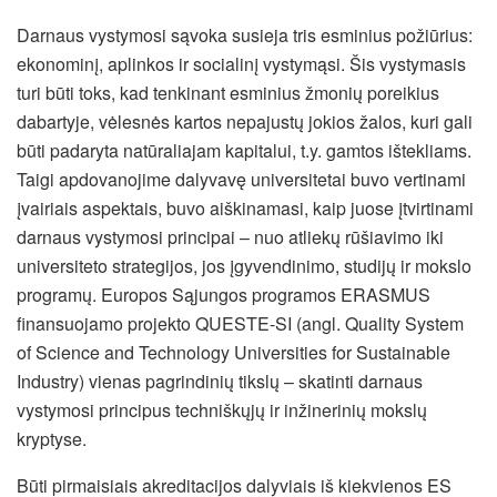
Darnaus vystymosi sąvoka susieja tris esminius požiūrius:
ekonominį, aplinkos ir socialinį vystymąsi.
Šis vystymasis
turi būti toks, kad tenkinant esminius žmonių poreikius
dabartyje, vėlesnės kartos nepajustų jokios žalos, kuri gali
būti padaryta natūraliajam kapitalui, t.y. gamtos ištekliams.
Taigi apdovanojime dalyvavę universitetai buvo vertinami
įvairiais aspektais, buvo aiškinamasi, kaip juose įtvirtinami
darnaus vystymosi principai – nuo atliekų rūšiavimo iki
universiteto strategijos, jos įgyvendinimo, studijų ir mokslo
programų. Europos Sąjungos programos ERASMUS
finansuojamo projekto QUESTE-SI (angl. Quality System
of Science and Technology Universities for Sustainable
Industry) vienas pagrindinių tikslų – skatinti darnaus
vystymosi principus techniškųjų ir inžinerinių mokslų
kryptyse.
Būti pirmaisiais akreditacijos dalyviais iš kiekvienos ES