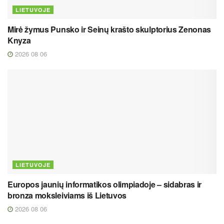
LIETUVOJE
Mirė žymus Punsko ir Seinų krašto skulptorius Zenonas
Knyza
2026 08 06
LIETUVOJE
Europos jaunių informatikos olimpiadoje – sidabras ir
bronza moksleiviams iš Lietuvos
2026 08 06