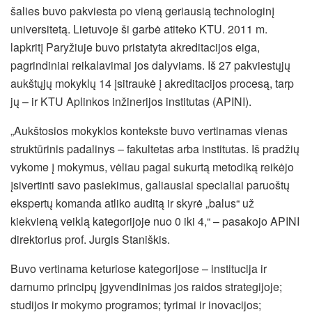
šalies buvo pakviesta po vieną geriausią technologinį
universitetą. Lietuvoje ši garbė atiteko KTU. 2011 m.
lapkritį Paryžiuje buvo pristatyta akreditacijos eiga,
pagrindiniai reikalavimai jos dalyviams. Iš 27 pakviestųjų
aukštųjų mokyklų 14 įsitraukė į akreditacijos procesą, tarp
jų – ir KTU Aplinkos inžinerijos institutas (APINI).
„Aukštosios mokyklos kontekste buvo vertinamas vienas
struktūrinis padalinys – fakultetas arba institutas. Iš pradžių
vykome į mokymus, vėliau pagal sukurtą metodiką reikėjo
įsivertinti savo pasiekimus, galiausiai specialiai paruoštų
ekspertų komanda atliko auditą ir skyrė „balus“ už
kiekvieną veiklą kategorijoje nuo 0 iki 4,“ – pasakojo APINI
direktorius prof. Jurgis Staniškis.
Buvo vertinama keturiose kategorijose – institucija ir
darnumo principų įgyvendinimas jos raidos strategijoje;
studijos ir mokymo programos; tyrimai ir inovacijos;