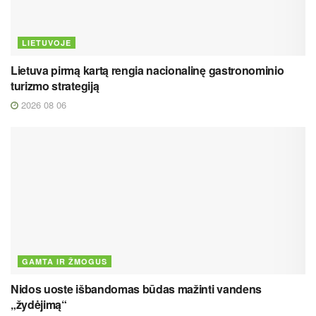
LIETUVOJE
Lietuva pirmą kartą rengia nacionalinę gastronominio
turizmo strategiją
2026 08 06
GAMTA IR ŽMOGUS
Nidos uoste išbandomas būdas mažinti vandens
„žydėjimą“