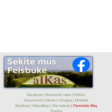
Naujienos
|
Nuomonių ratas
|
Kultūra
Visuomenė
|
Gamta ir žmogus
|
Mokslas
Skaitiniai
|
VideoAlkas
|
Visi rašiniai
|
Paremkite Alką
Pradžia