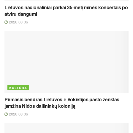
Lietuvos nacionaliniai parkai 35-metį minės koncertais po
atviru dangumi
2026 08 06
KULTŪRA
Pirmasis bendras Lietuvos ir Vokietijos pašto ženklas
įamžina Nidos dailininkų koloniją
2026 08 06