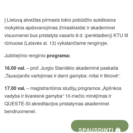
Į Lietuvą atvežtas pirmasis tokio pobūdžio aukštosios
mokyklos apdovanojimas žiniasklaidai ir akademinei
visuomenei bus pristatyta vasario 8 d. (penktadienį) KTU III
rūmuose (Laisvės al. 13) vykstančiame renginyje.
Jubiliejinio renginio
programa:
16.00 val.
– prof. Jurgio Staniškio akademinė paskaita
„Tausojantis vartojimas ir darni gamyba: mitai ir tikrovė“.
17.00 val.
– magistrantūros studijų programos „Aplinkos
vadyba ir švaresnė gamyba“ 10-mečio minėjimas ir
QUESTE-SI akreditacijos pristatymas akademinei
bendruomenei.
SPAUSDINTI 🖨