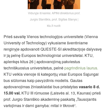
Viduryje iš kairės: APINI direktorius prof.
Jurgis Staniškis, prof. Sigitas Stanys |
ktu.lt nuotr.
Prieš savaitę Vienos technologijos universitete (Vienna
University of Technology) vykusiame šventiniame
renginyje apdovanoti QUESTE-SI akreditacijoje dalyvavę
ir ją pelnę Europos technologiniai universitetai. KTU,
aplenkęs kitus 26 į apdovanojimą pakviestus
techniškuosius universitetus, pelnė
pagrindinius laurus.
KTU veikla vienoje iš kategorijų visai Europos Sąjungai
bus siūlomas kaip pavyzdinis modelis. Gautas
apdovanojimas žiniasklaidai bus pristatytas
vasario 8 d.
15.00 val.
KTU III rūmuose (Laisvės al. 13, Kaunas) prieš
prof. Jurgio Staniškio akademinę paskaitą „Tausojantis
vartojimas ir darni gamyba: mitai ir tikrovė“.