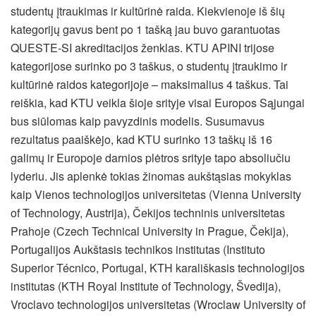
studentų įtraukimas ir kultūrinė raida. Kiekvienoje iš šių
kategorijų gavus bent po 1 tašką jau buvo garantuotas
QUESTE-SI akreditacijos ženklas. KTU APINI trijose
kategorijose surinko po 3 taškus, o studentų įtraukimo ir
kultūrinė raidos kategorijoje – maksimalius 4 taškus. Tai
reiškia, kad KTU veikla šioje srityje visai Europos Sąjungai
bus siūlomas kaip pavyzdinis modelis. Susumavus
rezultatus paaiškėjo, kad KTU surinko 13 taškų iš 16
galimų ir Europoje darnios plėtros srityje tapo absoliučiu
lyderiu. Jis aplenkė tokias žinomas aukštąsias mokyklas
kaip Vienos technologijos universitetas (Vienna University
of Technology, Austrija), Čekijos techninis universitetas
Prahoje (Czech Technical University in Prague, Čekija),
Portugalijos Aukštasis technikos institutas (Instituto
Superior Técnico, Portugal, KTH karališkasis technologijos
institutas (KTH Royal Institute of Technology, Švedija),
Vroclavo technologijos universitetas (Wroclaw University of