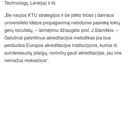
Technology, Lenkija) ir kt.
„Be naujos KTU strategijos ir be įdėto triūso į darnaus
universiteto idėjos propagavimą nebūtume pasiekę tokių
gerų rezultatų, – laimėjimu džiaugėsi prof. J.Staniškis. –
Galutinai patvirtinus akreditacijos metodikas jos bus
perduotos Europos akreditacijos institucijoms, kurios iš
suinteresuotų įstaigų, norinčių gauti akreditacijas, jau ims
nemažus mokesčius“.