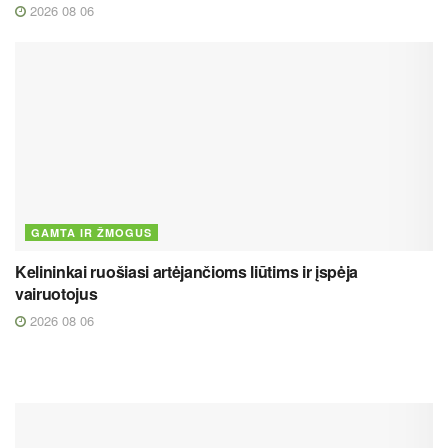
2026 08 06
GAMTA IR ŽMOGUS
Kelininkai ruošiasi artėjančioms liūtims ir įspėja
vairuotojus
2026 08 06