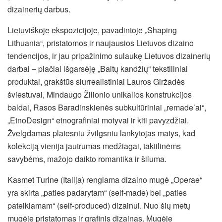
dizainerių darbus.
Lietuviškoje ekspozicijoje, pavadintoje „Shaping
Lithuania“, pristatomos ir naujausios Lietuvos dizaino
tendencijos, ir jau pripažinimo sulaukę Lietuvos dizainerių
darbai – plačiai išgarsėję „Baltų kandžių“ tekstiliniai
produktai, grakštūs siurrealistiniai Lauros Giržadės
šviestuvai, Mindaugo Žilionio unikalios konstrukcijos
baldai, Rasos Baradinskienės subkultūriniai „remade’ai“,
„EtnoDesign“ etnografiniai motyvai ir kiti pavyzdžiai.
Žvelgdamas platesniu žvilgsniu lankytojas matys, kad
kolekciją vienija jautrumas medžiagai, taktilinėms
savybėms, mažojo daikto romantika ir šiluma.
Kasmet Turine (Italija) rengiama dizaino mugė „Operae“
yra skirta „paties padarytam“ (self-made) bei „paties
pateikiamam“ (self-produced) dizainui. Nuo šių metų
mugėje pristatomas ir grafinis dizainas. Mugėje