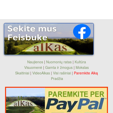
Naujienos
|
Nuomonių ratas
|
Kultūra
Visuomenė
|
Gamta ir žmogus
|
Mokslas
Skaitiniai
|
VideoAlkas
|
Visi rašiniai
|
Paremkite Alką
Pradžia