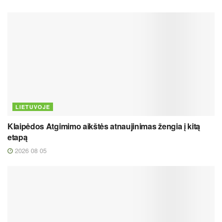
LIETUVOJE
Klaipėdos Atgimimo aikštės atnaujinimas žengia į kitą
etapą
2026 08 05