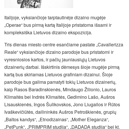
Italijoje, vyksiančioje tarptautinėje dizaino mugėje
„Operae“ bus pirmą kartą Italijoje pristatoma išsami ir
kompleksiška Lietuvos dizaino ekspozicija.
Tris dienas miesto centre esančiame pastate „Cavallerizza
Reale“ vyksiančioje dizaino parodoje bus pristatomi ir
vyresniosios kartos, ir pačių jauniausiųjų Lietuvos
dizainerių darbai. Išskirtinis dėmesys šioje mugėje pirmą
kartą bus skiriamas Lietuvos grafiniam dizainui. Šioje
parodoje bus galima pamatyti tokių Lietuvos dizainerių,
kaip Rasos Baradinskienės, Mindaugo Žilionio, Lauros
Klimaitės bei Indrės Klimaitės, Gedimino Lašo, Aušros
Lisauskienės, Ingos Šulikovskos, Jono Liugailos ir Rūtos
Ivaškevičiūtės, dailininkės Aušros Petroškienės, grupių
„Baltos kandys“, „Etnodizainas“, „Mother Eleganza“,
„PetPunk“, „PRIMPRIM studija“, „DADADA studija“ bei kt.