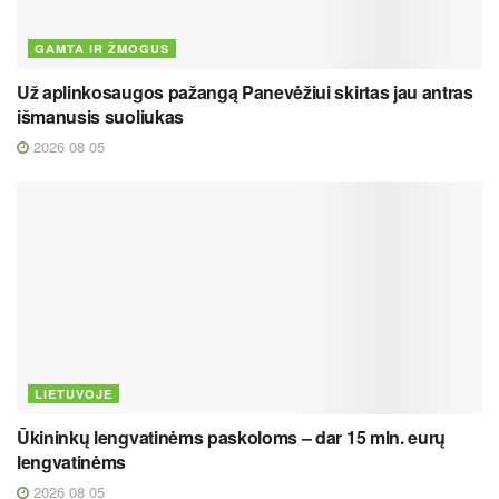
GAMTA IR ŽMOGUS
Už aplinkosaugos pažangą Panevėžiui skirtas jau antras
išmanusis suoliukas
2026 08 05
LIETUVOJE
Ūkininkų lengvatinėms paskoloms – dar 15 mln. eurų
lengvatinėms
2026 08 05