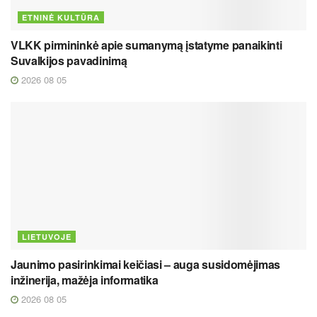
ETNINĖ KULTŪRA
VLKK pirmininkė apie sumanymą įstatyme panaikinti
Suvalkijos pavadinimą
2026 08 05
LIETUVOJE
Jaunimo pasirinkimai keičiasi – auga susidomėjimas
inžinerija, mažėja informatika
2026 08 05