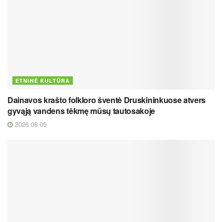
ETNINĖ KULTŪRA
Dainavos krašto folkloro šventė Druskininkuose atvers
gyvąją vandens tėkmę mūsų tautosakoje
2026 08 05