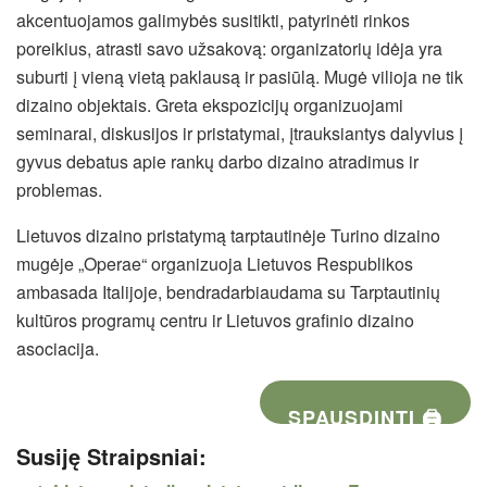
akcentuojamos galimybės susitikti, patyrinėti rinkos
poreikius, atrasti savo užsakovą: organizatorių idėja yra
suburti į vieną vietą paklausą ir pasiūlą. Mugė vilioja ne tik
dizaino objektais. Greta ekspozicijų organizuojami
seminarai, diskusijos ir pristatymai, įtrauksiantys dalyvius į
gyvus debatus apie rankų darbo dizaino atradimus ir
problemas.
Lietuvos dizaino pristatymą tarptautinėje Turino dizaino
mugėje „Operae“ organizuoja Lietuvos Respublikos
ambasada Italijoje, bendradarbiaudama su Tarptautinių
kultūros programų centru ir Lietuvos grafinio dizaino
asociacija.
SPAUSDINTI 🖨
Susiję Straipsniai: