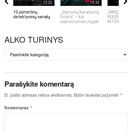
12:25
12:32
10 įsimintinų
„Septynių Karalysčių
„MIRĘS INTE
detektyvinių serialų
Riteris" – kai
KODĖL DIDŽIO
paprastumas nugali
INTERNETO N
ALKO TURINYS
ALKO
TURINYS
Parašykite komentarą
El. pašto adresas nebus skelbiamas.
Būtini laukeliai pažymėti
*
Komentaras
*