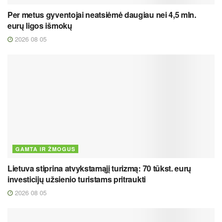
Per metus gyventojai neatsiėmė daugiau nei 4,5 mln.
eurų ligos išmokų
2026 08 05
GAMTA IR ŽMOGUS
Lietuva stiprina atvykstamąjį turizmą: 70 tūkst. eurų
investicijų užsienio turistams pritraukti
2026 08 05