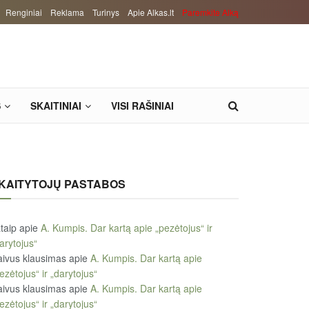
Renginiai
Reklama
Turinys
Apie Alkas.lt
Paremkite Alką
S
SKAITINIAI
VISI RAŠINIAI
KAITYTOJŲ PASTABOS
taip
apie
A. Kumpis. Dar kartą apie „pezėtojus“ ir
arytojus“
ivus klausimas
apie
A. Kumpis. Dar kartą apie
ezėtojus“ ir „darytojus“
ivus klausimas
apie
A. Kumpis. Dar kartą apie
ezėtojus“ ir „darytojus“