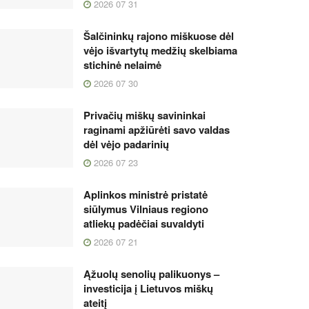
2026 07 31
Šalčininkų rajono miškuose dėl
vėjo išvartytų medžių skelbiama
stichinė nelaimė
2026 07 30
Privačių miškų savininkai
raginami apžiūrėti savo valdas
dėl vėjo padarinių
2026 07 23
Aplinkos ministrė pristatė
siūlymus Vilniaus regiono
atliekų padėčiai suvaldyti
2026 07 21
Ąžuolų senolių palikuonys –
investicija į Lietuvos miškų
ateitį