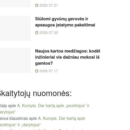
2026 07 21
Siūlomi gyvūnų gerovės ir
apsaugos įstatymo pakeitimai
2026 07 20
Naujos kartos medžiagos: kodėl
inžinieriai vis dažniau mokosi iš
gamtos?
2026 07 17
kaitytojų nuomonės:
taip
apie
A. Kumpis. Dar kartą apie „pezėtojus“ ir
arytojus“
ivus klausimas
apie
A. Kumpis. Dar kartą apie
ezėtojus“ ir „darytojus“