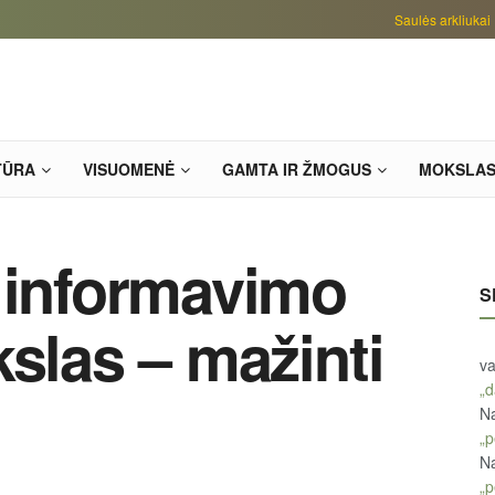
Saulės arkliukai
TŪRA
VISUOMENĖ
GAMTA IR ŽMOGUS
MOKSLA
 informavimo
S
kslas – mažinti
va
„d
Na
„p
Na
„p