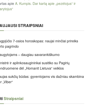
rtas
apie
A. Kumpis. Dar kartą apie „pezėtojus“ ir
arytojus“
AUJAUSI STRAIPSNIAI
gpjūčio 7-osios horoskopas: naujai minčiai prireiks
irto pagrindo
augytojams – daugiau savarankiškumo
nistrė ir aplinkosaugininkai susitiko su Pagirių
ndruomene dėl „Homanit Lietuva“ veiklos
ujas sukčių būdas: gyventojams vis dažniau skambina
r „Viber“
ti
Straipsniai