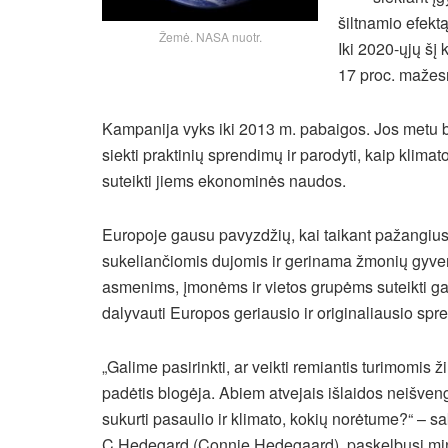
šiltnamio efekt
Žemė. NASA nuotr.
Iki 2020-ųjų šį
17 proc. mažes
Kampanija vyks iki 2013 m. pabaigos. Jos metu b
siekti praktinių sprendimų ir parodyti, kaip klimato
suteikti jiems ekonominės naudos.
Europoje gausu pavyzdžių, kai taikant pažangiu
sukeliančiomis dujomis ir gerinama žmonių gyve
asmenims, įmonėms ir vietos grupėms suteikti galim
dalyvauti Europos geriausio ir originaliausio sp
„Galime pasirinkti, ar veikti remiantis turimomis ži
padėtis blogėja. Abiem atvejais išlaidos neišven
sukurti pasaulio ir klimato, kokių norėtume?“ – s
C.Hedegard (Connie Hedegaard), paskelbusi min