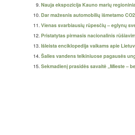
Nauja ekspozicija Kauno marių regionin
Dar mažesnis automobilių išmetamo CO2 
Vienas svarbiausių rūpesčių – eglynų sv
Pristatytas pirmasis nacionalinis rūšiav
Išleista enciklopedija vaikams apie Liet
Šalies vandens telkiniuose pagausės un
Sekmadienį prasidės savaitė „Mieste – b