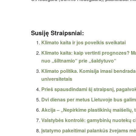
Susiję Straipsniai:
Klimato kaita ir jos poveikis sveikatai
Klimato kaita: kaip vertinti prognozes? 
nuo „šiltnamio“ prie „šaldytuvo“
Klimato politika. Komisija imasi bendrada
universitetais
Prieš spausdindami šį straipsnį, pagalvo
Dvi dienas per metus Lietuvoje bus gali
Akcija – „Nepirkime plastikinių maišelių
Valstybės kontrolė: gamybinių nuotekų c
Įstatymo pakeitimai palankūs žvejams m