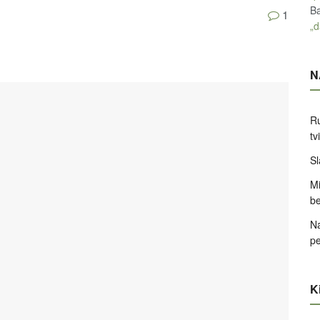
Ba
1
„d
N
Ru
tv
Sl
Mi
be
Na
pe
Ki