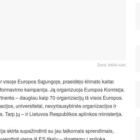
Žemė. NASA nuotr.
ir visoje Europos Sąjungoje, prasidėjo klimato kaitai
informavimo kampanija. Ją organizuoja Europos Komisija.
nerės – daugiau kaip 70 organizacijų iš visos Europos.
acijos, universitetai, nevyriausybinės organizacijos ir
s. Tarp jų – ir Lietuvos Respublikos aplinkos ministerija.
ja skirta supažindinti su jau taikomais sprendimais,
gyvendinti vieną iš ES tikslų – išmetamų į aplinką