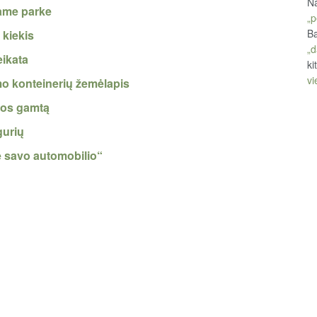
Na
iame parke
„p
Ba
kiekis
„d
eikata
ki
vi
imo konteinerių žemėlapis
uvos gamtą
gurių
e savo automobilio“