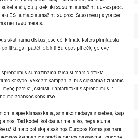
ą sukeliančių dujų kiekį iki 2050 m. sumažinti 80–95 proc.
 kiekį ES numato sumažinti 20 proc. Šiuo metu jis yra per
nis nei 1990 metais.
us skatinama diskusijose dėl klimato kaitos pirmiausia
 politika gali padėti didinti Europos piliečių gerovę ir
s sprendimus sumažinama tarša šiltnamio efektą
nimo kokybė. Vykdant kampaniją, bus siekiama fiziniams
ybę pateikti, skleisti ir aptarti tokius sprendimus ir
rendimo atrankos konkurse.
niomis apie klimato kaitą, ar nieko nedaryti ir stebėti, kaip
giamos. Tad kodėl, kol dar turime laiko, negalėtume
akė už klimato politiką atsakinga Europos Komisijos narė
ėtosios kampanijos pradžią per jos pristatymą Londone.