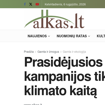
Ketvirtadienis, 6 rugpjūčio, 2026
NAUJIENOS
NUOMONIŲ RATAS
KUL
Pradžia
Gamta ir žmogus
Gamta ir ekologija
Prasidėjusios
kampanijos ti
klimato kaitą
www.alkas.lt