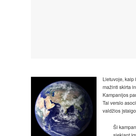
Lietuvoje, kaip 
mažinti skirta 
Kampanijos part
Tai verslo asoci
valdžios įstaigo
Ši kampani
siekiant į