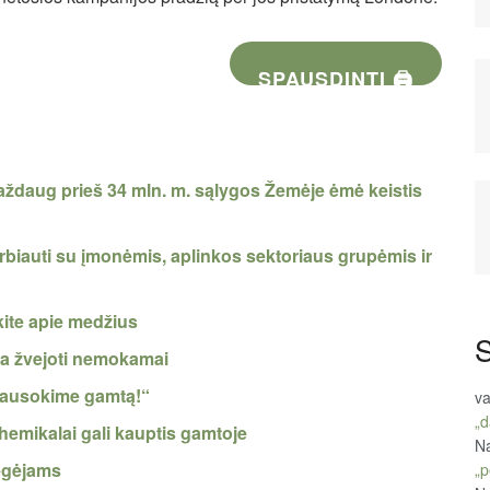
SPAUSDINTI 🖨
Maždaug prieš 34 mln. m. sąlygos Žemėje ėmė keistis
rbiauti su įmonėmis, aplinkos sektoriaus grupėmis ir
kite apie medžius
S
ma žvejoti nemokamai
, tausokime gamtą!“
va
„d
hemikalai gali kauptis gamtoje
Na
ėgėjams
„p