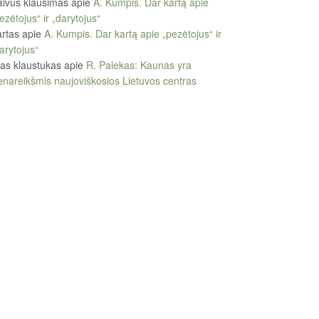
ivus klausimas
apie
A. Kumpis. Dar kartą apie
ezėtojus“ ir „darytojus“
rtas
apie
A. Kumpis. Dar kartą apie „pezėtojus“ ir
arytojus“
tas klaustukas
apie
R. Palekas: Kaunas yra
enareikšmis naujoviškosios Lietuvos centras