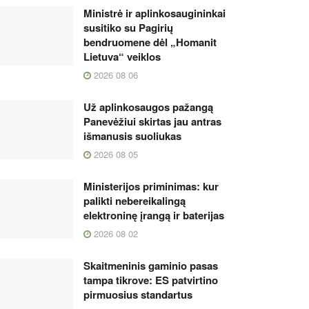
Ministrė ir aplinkosaugininkai
susitiko su Pagirių
bendruomene dėl „Homanit
Lietuva“ veiklos
2026 08 06
Už aplinkosaugos pažangą
Panevėžiui skirtas jau antras
išmanusis suoliukas
2026 08 05
Ministerijos priminimas: kur
palikti nebereikalingą
elektroninę įrangą ir baterijas
2026 08 02
Skaitmeninis gaminio pasas
tampa tikrove: ES patvirtino
pirmuosius standartus