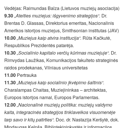
Vedėjas: Raimundas Balza (Lietuvos muziejų asociacija)
9.30
„Ateities muziejus: išgyvenimo strategijos“.
Dr.
Brentas D. Glassas, Direktorius emeritas, Nacionalinis
Amerikos istorijos muziejus, Smithsonian institutas (JAV)
10.00
„Muziejus kaip atvira institucija“.
Rūta Kačkutė,
Respublikos Prezidentės patarėja.
10.30
„Socialinio kapitalo verčių kūrimas muziejuje“.
Dr.
Rimvydas Laužikas, Komunikacijos fakulteto strateginės
raidos prodekanas, Vilniaus universitetas
11.00
Pertrauka
11.30
„Muziejus kaip socialinio įkvėpimo šaltinis“.
Charalampas Chaitas, Muziejininkas – architektas,
Europos istorijos namai, Europos Parlamentas.
12.00
„Nacionalinė muziejų politika: muziejų valdymo
kaita, integracinės strategijos tinklaveikos visuomenėje
tarp savo ir kitų patirties“.
Doc. dr. Nastazija Keršytė, dok.
Mindaugas Kelpša, Bibliotekininkystės ir informacijos