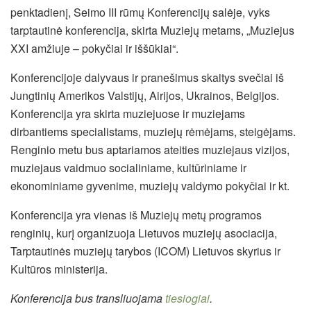
penktadienį, Seimo III rūmų Konferencijų salėje, vyks
tarptautinė konferencija, skirta Muziejų metams, „Muziejus
XXI amžiuje – pokyčiai ir iššūkiai“.
Konferencijoje dalyvaus ir pranešimus skaitys svečiai iš
Jungtinių Amerikos Valstijų, Airijos, Ukrainos, Belgijos.
Konferencija yra skirta muziejuose ir muziejams
dirbantiems specialistams, muziejų rėmėjams, steigėjams.
Renginio metu bus aptariamos ateities muziejaus vizijos,
muziejaus vaidmuo socialiniame, kultūriniame ir
ekonominiame gyvenime, muziejų valdymo pokyčiai ir kt.
Konferencija yra vienas iš Muziejų metų programos
renginių, kurį organizuoja Lietuvos muziejų asociacija,
Tarptautinės muziejų tarybos (ICOM) Lietuvos skyrius ir
Kultūros ministerija.
Konferencija bus
transliuojama
tiesiogiai
.