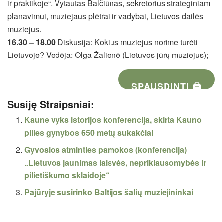
ir praktikoje“. Vytautas Balčiūnas, sekretorius strateginiam
planavimui, muziejaus plėtrai ir vadybai, Lietuvos dailės
muziejus.
16.30 – 18.00
Diskusija: Kokius muziejus norime turėti
Lietuvoje? Vedėja: Olga Žalienė (Lietuvos jūrų muziejus);
SPAUSDINTI 🖨
Susiję Straipsniai:
Kaune vyks istorijos konferencija, skirta Kauno
pilies gynybos 650 metų sukakčiai
Gyvosios atminties pamokos (konferencija)
„Lietuvos jaunimas laisvės, nepriklausomybės ir
pilietiškumo sklaidoje“
Pajūryje susirinko Baltijos šalių muziejininkai