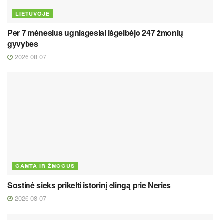
LIETUVOJE
Per 7 mėnesius ugniagesiai išgelbėjo 247 žmonių
gyvybes
2026 08 07
GAMTA IR ŽMOGUS
Sostinė sieks prikelti istorinį elingą prie Neries
2026 08 07