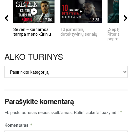
17:50
12:25
Se7en – kai tamsa
10 įsimintinų
„Septynių Ka
tampa meno kūriniu
detektyvinių serialų
Riteris" – kai
paprastumas
ALKO TURINYS
ALKO
TURINYS
Parašykite komentarą
El. pašto adresas nebus skelbiamas.
Būtini laukeliai pažymėti
*
Komentaras
*