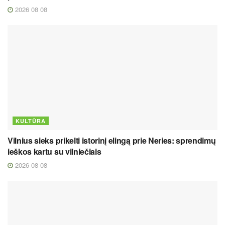
2026 08 08
KULTŪRA
Vilnius sieks prikelti istorinį elingą prie Neries: sprendimų
ieškos kartu su vilniečiais
2026 08 08