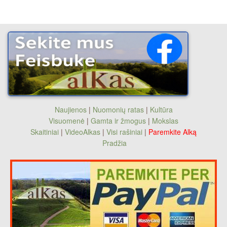
Naujienos
|
Nuomonių ratas
|
Kultūra
Visuomenė
|
Gamta ir žmogus
|
Mokslas
Skaitiniai
|
VideoAlkas
|
Visi rašiniai
|
Paremkite Alką
Pradžia