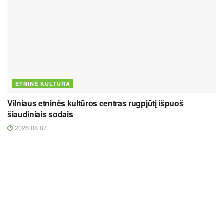
ETNINĖ KULTŪRA
Vilniaus etninės kultūros centras rugpjūtį išpuoš
šiaudiniais sodais
2026 08 07