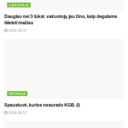
LIETUVOJE
Daugiau nei 3 tūkst. vairuotojų jau žino, kaip degalams
išleisti mažiau
2026 08 07
ISTORIJA
Spaustuvė, kurios nesurado KGB. (I)
2026 08 07