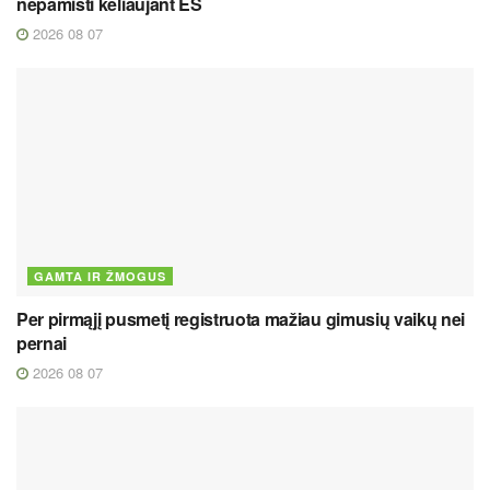
nepamišti keliaujant ES
2026 08 07
GAMTA IR ŽMOGUS
Per pirmąjį pusmetį registruota mažiau gimusių vaikų nei
pernai
2026 08 07