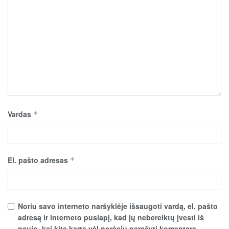
Vardas
*
El. pašto adresas
*
Noriu savo interneto naršyklėje išsaugoti vardą, el. pašto
adresą ir interneto puslapį, kad jų nebereiktų įvesti iš
naujo, kai kitą kartą vėl norėsiu parašyti komentarą.