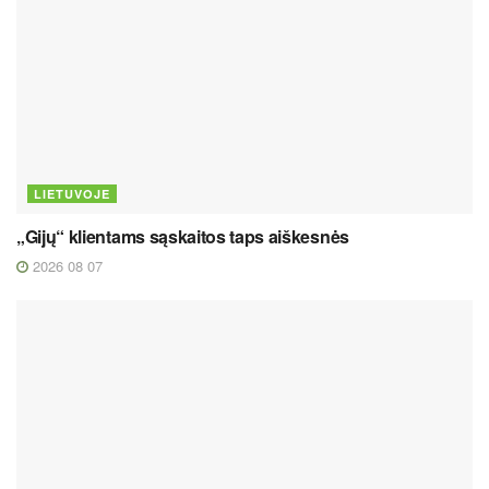
LIETUVOJE
„Gijų“ klientams sąskaitos taps aiškesnės
2026 08 07