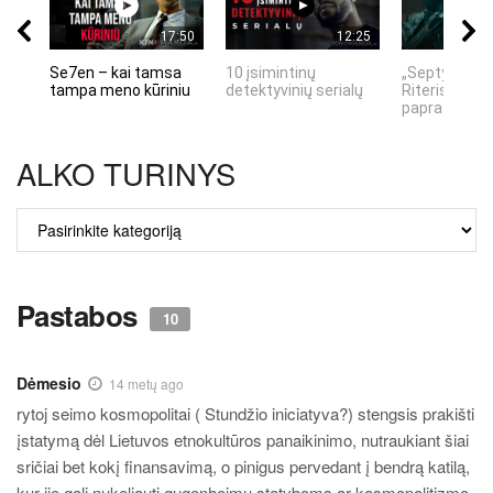
17:50
12:25
Se7en – kai tamsa
10 įsimintinų
„Septynių Ka
tampa meno kūriniu
detektyvinių serialų
Riteris" – kai
paprastumas
ALKO TURINYS
ALKO
TURINYS
Pastabos
10
Dėmesio
14 metų ago
rytoj seimo kosmopolitai ( Stundžio iniciatyva?) stengsis prakišti
įstatymą dėl Lietuvos etnokultūros panaikinimo, nutraukiant šiai
sričiai bet kokį finansavimą, o pinigus pervedant į bendrą katilą,
kur jie gali nukeliauti gugenheimų statyboms ar kosmopolitizmo