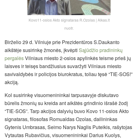
Kovo11-osios Akto signataras R.Ozolas | Alkas.lt
nuotr.
Birželio 29 d. Vilniuje prie Prezidentūros S.Daukanto
aikštėje susirinkę žmonės, įkvėpti
Sąjūdžio pradininkų
pergalės
Vilniaus miesto 2-osios apylinkės teisme prieš jų
laisves ir teisęs bandžiusius suvaržyti Vilniaus miesto
savivaldybės ir policijos biurokratus, toliau tęsė “TIE-SOS!”
akciją.
Kol susirinkę visuomenininkai tarpusavyje diskutavo
būrelis žmonių su kreida ant aikštės grindinio išrašė žodį
“TIE-SOS”. Tarp akcijos dalyvių buvo Kovo 11-osios Akto
signataras, filosofas Romualdas Ozolas, dailininkas
Gytenis Umbrasas, Seimo Narys Naglis Puteikis,
rašytojas
Vytautas Rubavičius, visuomenininkai Darius Kuolys,