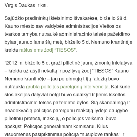
Virgis Daukas ir kiti.
Sąjūdžio pradininkų išteisinimo išvakarėse, birželio 28 d.
Kauno miesto savivaldybės administracijos Viešosios
tvarkos tarnyba nutraukė administracinio teisės pažeidimo
bylas jaunuoliams šių metų birželio 5 d. Nemuno krantinėje
kreida
rašiusiems žodį “TIESOS”
.
“2012 m. birželio 5 d. graži pilietinė jaunų žmonių iniciatyva
– kreida užrašyti nekaltą ir pozityvų žodį “TIESOS” Kauno
Nemuno krantinėje – jau po pirmųjų trijų raidžių buvo
nutraukta
grubia policijos pareigūnų intervencija
. Kai kurie
šios akcijos dalyviai netgi buvo sulaikyti ir jiems iškeltos
administracinio teisės pažeidimo bylos. Šią skandalingą ir
neadekvačią policijos pareigūnų reakciją lydėjo daugybė
pilietinių protestų ir akcijų, o policijos veiksmai buvo
apskųsti Policijos generaliniam komisarui. Kilus
visuomenės pasipiktinimui policija “nusiplovė rankas” ir