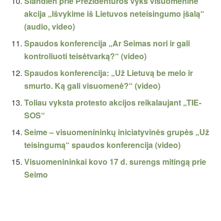
Šiandien prie Prezidentūros vyks visuomeninė
akcija „Išvykime iš Lietuvos neteisingumo įšalą“
(audio, video)
Spaudos konferencija „Ar Seimas nori ir gali
kontroliuoti teisėtvarką?“ (video)
Spaudos konferencija: „Už Lietuvą be melo ir
smurto. Ką gali visuomenė?“ (video)
Toliau vyksta protesto akcijos reikalaujant „TIE-
SOS“
Seime – visuomenininkų iniciatyvinės grupės „Už
teisingumą“ spaudos konferencija (video)
Visuomenininkai kovo 17 d. surengs mitingą prie
Seimo