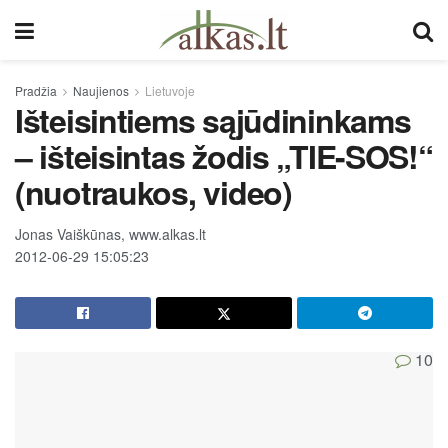
Pradžia
Naujienos
Lietuvoje
Išteisintiems sąjūdininkams
– išteisintas žodis „TIE-SOS!“
(nuotraukos, video)
Jonas Vaiškūnas, www.alkas.lt
2012-06-29 15:05:23
10