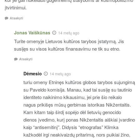
įtvirtinimui.
Atsakyti
Jonas Vaiškūnas
14 metų ago
Turite omenyje Lietuvos kultūros tarybos įstatymą. Jis
susijęs su visos kultūros finansavimu ne tik su etno.
Atsakyti
Dėmesio
14 metų ago
turiu omeny Etninęs kultūros globos tarybos sujungimą
su Paveldo komisija. Manau, kad tai susiję su tautinio
identiteto naikinimo klkausimu, jei prie šio reikalo
nagus prikišęs mūsų gerbimas istorikas Nikžentaitis.
Kam kitam taip širdį sopėjo dėl lietuvių genocido
dienos įvedimo, kurį ponas Nikžentaitis aiškiai įvardino
kaip “antisemitinį”. Didysis “etnografas” Klimka
kažkodėl irgi neakivaizdų pritarimą, nors puikiai žino,