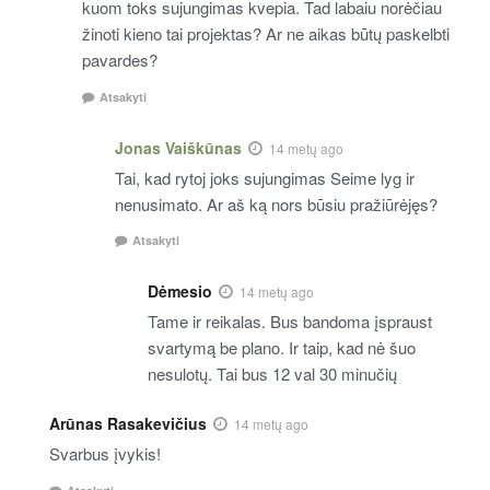
kuom toks sujungimas kvepia. Tad labaiu norėčiau
žinoti kieno tai projektas? Ar ne aikas būtų paskelbti
pavardes?
Atsakyti
Jonas Vaiškūnas
14 metų ago
Tai, kad rytoj joks sujungimas Seime lyg ir
nenusimato. Ar aš ką nors būsiu pražiūrėjęs?
Atsakyti
Dėmesio
14 metų ago
Tame ir reikalas. Bus bandoma įspraust
svartymą be plano. Ir taip, kad nė šuo
nesulotų. Tai bus 12 val 30 minučių
Arūnas Rasakevičius
14 metų ago
Svarbus įvykis!