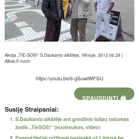
Akcija „TIE-SOS!“ S.Daukanto aikštėje, Vilniuje, 2012 06 29 |
Alkas.lt nuotr.
httpv://youtu.be/6-gSuwIWFSU
SPAUSDINTI 🖨
Susiję Straipsniai:
S.Daukanto aikštėje ant grindinio toliau rašomas
žodis „TieSOS!“ (nuotraukos, video)
Panevėžiečiai ryžtingai pasisakė už Lietuvą be