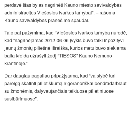
perdavė šias bylas nagrinėti Kauno miesto savivaldybės
administracijos Viešosios tvarkos tarnybai”, – rašoma
Kauno savivaldybės pranešime spaudai.
Taip pat pažymima, kad “Viešosios tvarkos tarnyba nurodė,
kad “nagrinėjamas 2012-06-05 įvykis buvo taiki ir pozityvi
jaunų žmonių pilietinė išraiška, kurios metu buvo siekiama
balta kreida užrašyti žodį “TIESOS” Kauno Nemuno
krantinėje.”
Dar daugiau pagaliau pripažįstama, kad “valstybė turi
pareigą skatinti pilietiškumą ir geranoriškai bendradarbiauti
su žmonėmis, dalyvaujančiais taikiuose pilietiniuose
susibūrimuose”.