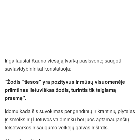
Ir galiausiai Kauno viešąją tvarką pasišventę saugoti
saviavldybininkai konstatuoja:
“Žodis “tiesos” yra pozityvus ir mūsų visuomenėje
priimtinas lietuviškas žodis, turintis tik teigiamą
prasmę”.
Įdomu kada šis suvokimas per grindinių ir krantinių plyteles
įsismelks ir į Lietuvos valdininkų bei juos aptarnaujančių
teisėtvarkos ir saugumo veikėjų galvas ir širdis.