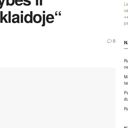
Li
klaidoje“
v
+
pa
0
N
Ru
ne
Ma
ta
Pa
d
Ra