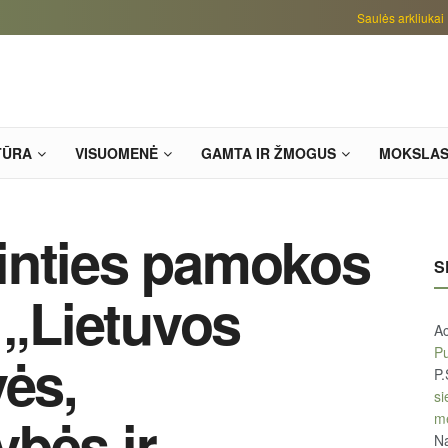
Saulės arkliukai
TŪRA
VISUOMENĖ
GAMTA IR ŽMOGUS
MOKSLA
inties pamokos
S
 „Lietuvos
A
Pu
vės,
P.
si
bės ir
m
Na