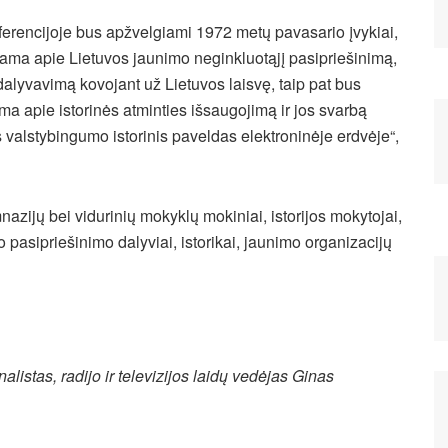
erencijoje bus apžvelgiami 1972 metų pavasario įvykiai,
ama apie Lietuvos jaunimo neginkluotąjį pasipriešinimą,
alyvavimą kovojant už Lietuvos laisvę, taip pat bus
ma apie istorinės atminties išsaugojimą ir jos svarbą
os valstybingumo istorinis paveldas elektroninėje erdvėje“,
azijų bei vidurinių mokyklų mokiniai, istorijos mokytojai,
 pasipriešinimo dalyviai, istorikai, jaunimo organizacijų
listas, radijo ir televizijos laidų vedėjas Ginas