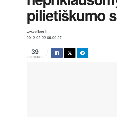
pilietiškumo s
www.alkas.lt
2012-05-22 09:00:27
39
PERŽIŪROS