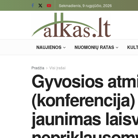
Sekmadienis, 9 rugpjūčio, 2026
NAUJIENOS
NUOMONIŲ RATAS
KUL
Pradžia
Visi įrašai
Gyvosios atm
(konferencija)
jaunimas lais
nepriklausomy