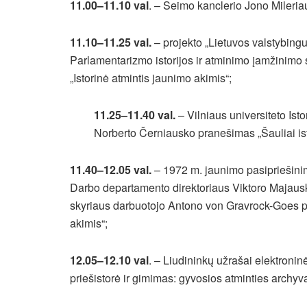
11.00–11.10 val
. – Seimo kanclerio Jono Mileria
11.10–11.25 val.
– projekto „Lietuvos valstybing
Parlamentarizmo istorijos ir atminimo įamžinimo
„Istorinė atmintis jaunimo akimis“;
11.25–11.40 val.
– Vilniaus universiteto Isto
Norberto Černiausko
pranešimas „Šauliai ist
11.40–12.05 val.
– 1972 m. jaunimo pasipriešinim
Darbo departamento direktoriaus Viktoro Majaus
skyriaus darbuotojo Antono von Gravrock-Goes
p
akimis“;
12.05–12.10 val
. – Liudininkų užrašai elektronin
priešistorė ir gimimas: gyvosios atminties archyv