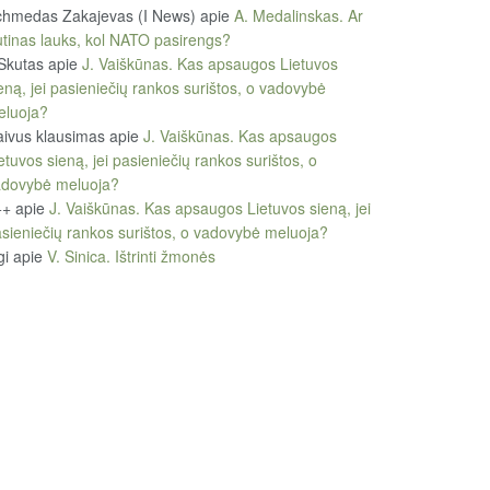
chmedas Zakajevas (I News)
apie
A. Medalinskas. Ar
tinas lauks, kol NATO pasirengs?
Skutas
apie
J. Vaiškūnas. Kas apsaugos Lietuvos
eną, jei pasieniečių rankos surištos, o vadovybė
eluoja?
ivus klausimas
apie
J. Vaiškūnas. Kas apsaugos
etuvos sieną, jei pasieniečių rankos surištos, o
adovybė meluoja?
++
apie
J. Vaiškūnas. Kas apsaugos Lietuvos sieną, jei
sieniečių rankos surištos, o vadovybė meluoja?
gi
apie
V. Sinica. Ištrinti žmonės