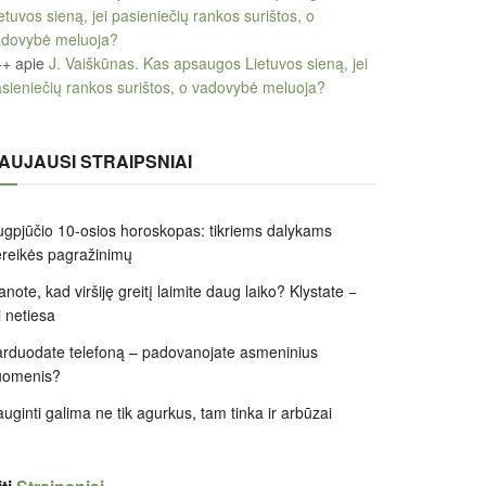
etuvos sieną, jei pasieniečių rankos surištos, o
adovybė meluoja?
++
apie
J. Vaiškūnas. Kas apsaugos Lietuvos sieną, jei
sieniečių rankos surištos, o vadovybė meluoja?
AUJAUSI STRAIPSNIAI
gpjūčio 10-osios horoskopas: tikriems dalykams
reikės pagražinimų
note, kad viršiję greitį laimite daug laiko? Klystate −
i netiesa
rduodate telefoną – padovanojate asmeninius
uomenis?
uginti galima ne tik agurkus, tam tinka ir arbūzai