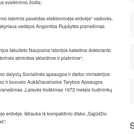
us sveikinimo žodis;
umo istorinis paveldas elektroninėje erdvėje“ vadovės,
 skyriaus vedėjos Angonitos Rupšytės
pranešimas
rijos fakulteto Naujosios istorijos katedros doktoranto
orinės atminties skleidime ir platinime“;
o dalyvių Socialinės apsaugos ir darbo ministerijos
ko ir buvusio Aukščiausiosios Tarybos Apsaugos
ranešimas „Laisvės troškimas 1972 metais liudininkų
ėje erdvėje. Ištrauka iš kompaktinio disko „Sąjūdžio
as“;
S