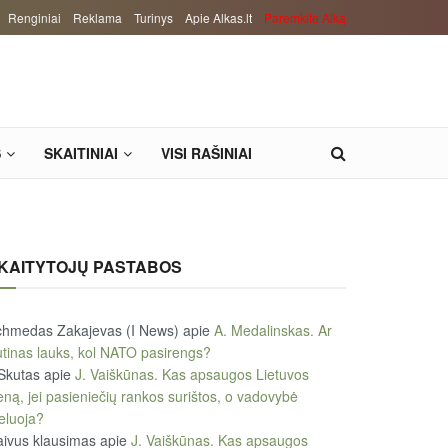
Renginiai
Reklama
Turinys
Apie Alkas.lt
Paremkite Alką
S
SKAITINIAI
VISI RAŠINIAI
KAITYTOJŲ PASTABOS
chmedas Zakajevas (I News)
apie
A. Medalinskas. Ar
tinas lauks, kol NATO pasirengs?
Skutas
apie
J. Vaiškūnas. Kas apsaugos Lietuvos
eną, jei pasieniečių rankos surištos, o vadovybė
eluoja?
ivus klausimas
apie
J. Vaiškūnas. Kas apsaugos