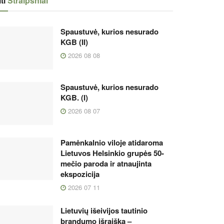
ti
Straipsniai
Spaustuvė, kurios nesurado
KGB (II)
2026 08 08
Spaustuvė, kurios nesurado
KGB. (I)
2026 08 07
Pamėnkalnio viloje atidaroma
Lietuvos Helsinkio grupės 50-
mečio paroda ir atnaujinta
ekspozicija
2026 07 11
Lietuvių išeivijos tautinio
brandumo išraiška –