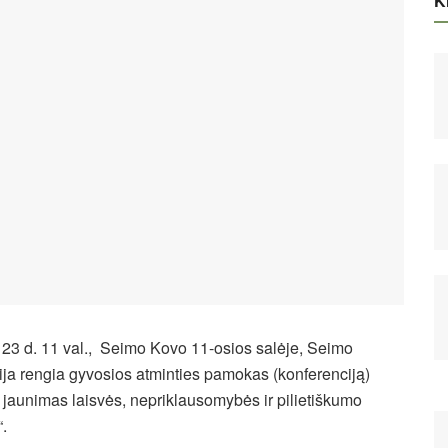
Ki
23 d. 11 val., Seimo Kovo 11-osios salėje, Seimo
ija rengia gyvosios atminties pamokas (konferenciją)
 jaunimas laisvės, nepriklausomybės ir pilietiškumo
“.