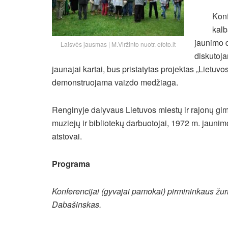
Konf
kalb
jaunimo d
Laisvės jausmas | M.Viržinto nuotr. efoto.lt
diskutoja
jaunajai kartai, bus pristatytas projektas „Lietuv
demonstruojama vaizdo medžiaga.
Renginyje dalyvaus Lietuvos miestų ir rajonų gimn
muziejų ir bibliotekų darbuotojai, 1972 m. jaunimo
atstovai.
Programa
Konferencijai (gyvajai pamokai) pirmininkaus žurna
Dabašinskas.