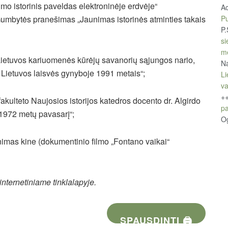
mo istorinis paveldas elektroninėje erdvėje“
A
Pu
Gumbytės
pranešimas „Jaunimas istorinės atminties takais
P.
si
m
Lietuvos kariuomenės kūrėjų savanorių sąjungos nario,
Na
Lietuvos laisvės gynyboje 1991 metais“;
Li
v
+
 fakulteto Naujosios istorijos katedros docento dr. Algirdo
pa
 1972 metų pavasarį“;
O
imas kine (dokumentinio filmo „Fontano vaikai“
nternetiniame tinklalapyje.
SPAUSDINTI 🖨