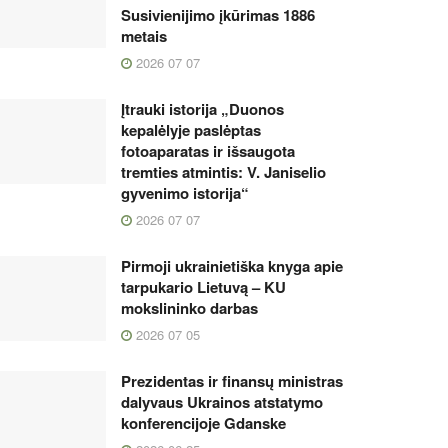
Susivienijimo įkūrimas 1886
metais
2026 07 07
Įtrauki istorija „Duonos
kepalėlyje paslėptas
fotoaparatas ir išsaugota
tremties atmintis: V. Janiselio
gyvenimo istorija“
2026 07 07
Pirmoji ukrainietiška knyga apie
tarpukario Lietuvą – KU
mokslininko darbas
2026 07 05
Prezidentas ir finansų ministras
dalyvaus Ukrainos atstatymo
konferencijoje Gdanske