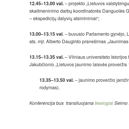
12.45–13.00 val.
– projekto „Lietuvos valstybingu
skaitmeninimo darbų koordinatorės Danguolės 
– ekspedicijų dalyvių atsiminimai“;
13.00–13.15 val
. – buvusio Parlamento gynėjo, 
ats. mjr. Alberto Daugirdo
pranešimas „Jaunimas 
13.15–13.35 val.
– Vilniaus universiteto Istorijos
Jakubčionio
„Lietuvos jaunimo laisvės proveržis
13.35–13.50 val.
– jaunimo proveržio įamžin
rodymas).
Konferencija bus transliuojama
tiesiogiai
Seimo i