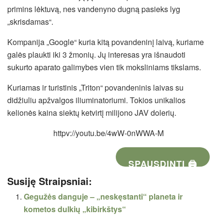
primins lėktuvą, nes vandenyno dugną pasieks lyg
„skrisdamas“.
Kompanija „Google“ kuria kitą povandeninį laivą, kuriame
galės plaukti iki 3 žmonių. Jų interesas yra išnaudoti
sukurto aparato galimybes vien tik moksliniams tikslams.
Kuriamas ir turistinis „Triton“ povandeninis laivas su
didžiuliu apžvalgos iliuminatoriumi. Tokios unikalios
kelionės kaina siektų ketvirtį milijono JAV dolerių.
httpv://youtu.be/4wW-0nWWA-M
SPAUSDINTI 🖨
Susiję Straipsniai:
Gegužės danguje – „neskęstanti“ planeta ir
kometos dulkių „kibirkštys“