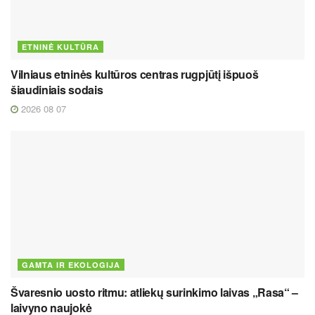
ETNINĖ KULTŪRA
Vilniaus etninės kultūros centras rugpjūtį išpuoš
šiaudiniais sodais
2026 08 07
GAMTA IR EKOLOGIJA
Švaresnio uosto ritmu: atliekų surinkimo laivas „Rasa“ –
laivyno naujokė