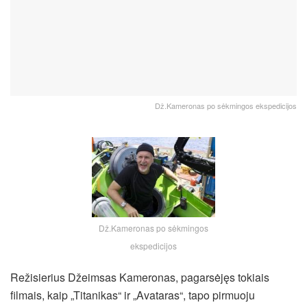
Dž.Kameronas po sėkmingos ekspedicijos
Dž.Kameronas po sėkmingos
ekspedicijos
Režisierius Džeimsas Kameronas, pagarsėjęs tokiais
filmais, kaip „Titanikas“ ir „Avataras“, tapo pirmuoju