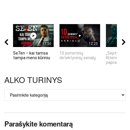
17:50
12:25
Se7en – kai tamsa
10 įsimintinų
„Septynių Ka
tampa meno kūriniu
detektyvinių serialų
Riteris" – kai
paprastumas
ALKO TURINYS
ALKO
TURINYS
Parašykite komentarą