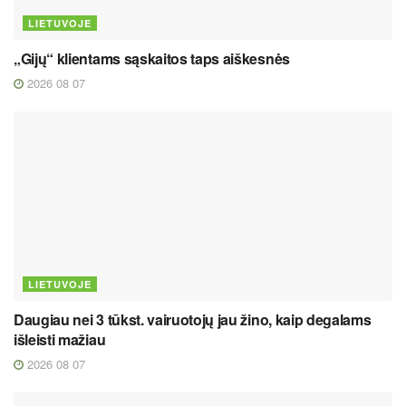
LIETUVOJE
„Gijų“ klientams sąskaitos taps aiškesnės
2026 08 07
LIETUVOJE
Daugiau nei 3 tūkst. vairuotojų jau žino, kaip degalams
išleisti mažiau
2026 08 07