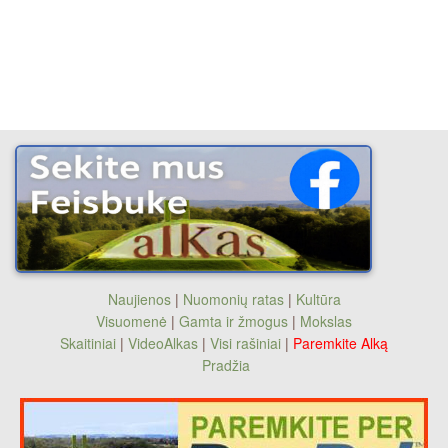
Naujienos
|
Nuomonių ratas
|
Kultūra
Visuomenė
|
Gamta ir žmogus
|
Mokslas
Skaitiniai
|
VideoAlkas
|
Visi rašiniai
|
Paremkite Alką
Pradžia