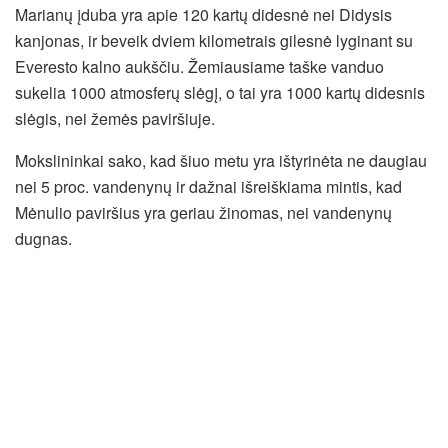
Marianų įduba yra apie 120 kartų didesnė nei Didysis
kanjonas, ir beveik dviem kilometrais gilesnė lyginant su
Everesto kalno aukščiu. Žemiausiame taške vanduo
sukelia 1000 atmosferų slėgį, o tai yra 1000 kartų didesnis
slėgis, nei žemės paviršiuje.
Mokslininkai sako, kad šiuo metu yra ištyrinėta ne daugiau
nei 5 proc. vandenynų ir dažnai išreiškiama mintis, kad
Mėnulio paviršius yra geriau žinomas, nei vandenynų
dugnas.