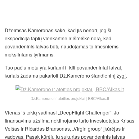
Džeimsas Kameronas sakė, kad jis nenori, jog ši
ekspedicija taptų vienkartine ir išreiškė norą, kad
povandeninis laivas būtų naudojamas tolimesniems
moksliniams tyrimams.
Tuo pačiu metu yra kuriami ir kiti povandeniniai laivai,
kuriais žadama pakartoti Dž.Kamerono šiandieninį žygį.
Dž.Kamerono ir ateities projektai | BBC/Alkas.lt
Vienas iš tokių vadinasi „DeepFlight Challenger“. Jo
finansavimu užsiima nekilnojamo turto investuotojas Krisas
Velšas ir Ričardas Bransonas, „Virgin group“ įkūrėjas ir
vadovas. Pasak kūrėjų jų sukurtas povandeninis laivas