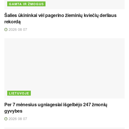
GAMTA IR ŽMOGUS
Šalies ūkininkai vėl pagerino žieminių kviečių derliaus
rekordą
2026 08 07
LIETUVOJE
Per 7 mėnesius ugniagesiai išgelbėjo 247 žmonių
gyvybes
2026 08 07