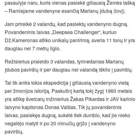
pasaulyje naru, kuris vienas pasiekė giliausią Žemės tašką
– Ramiajame vandenyne esančią Marianų įdubą (lovį).
Jam prireikė 2 valandų, kad pasiektų vandenyno dugną.
Povandeninis laivas „Deepsea Challenger“, kuriuo
Dž.Kameronas atliko unikalų panirimą, sveria 11 tonų ir yra
daugiau nei 7 metrų ilgio.
Režisierius praleido 3 valandas, tyrinėdamas Marianų
įdubos paviršių ir per daugiau nei valandą iškilo į paviršių.
Tai tik antra tokia ekspedicija į giliausią vandenyno vietą
per žmonijos istoriją. Paskutinį kartą tokį žygį 1960 metais
yra atlikę šveicarų inžinierius Žakas Pikardas ir JAV karinio
laivyno kapitonas Donas Valšas. Tik jų povandeninis
laivas, pasiekęs dugną, sukėlė tiek dumblo, kad jie nieko
negalėjo matyti ir po 20 minučių grįžo į vandenyno
paviršių.