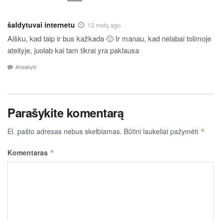
šaldytuvai internetu
13 metų ago
Aišku, kad taip ir bus kažkada 🙂 Ir manau, kad nelabai tolimoje
ateityje, juolab kai tam tikrai yra paklausa
Atsakyti
Parašykite komentarą
El. pašto adresas nebus skelbiamas.
Būtini laukeliai pažymėti
*
Komentaras
*