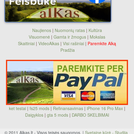
Naujienos
|
Nuomonių ratas
|
Kultūra
Visuomenė
|
Gamta ir žmogus
|
Mokslas
Skaitiniai
|
VideoAlkas
|
Visi rašiniai
|
Paremkite Alką
Pradžia
ket testai
|
fs25 mods
|
Refinansavimas
|
iPhone 16 Pro Max
|
Daigyklos
|
gta 5 mods
|
DARBO SKELBIMAI
© 2011 Alkas.lt - Visos teisės saugomos. |
Svetainę kūrė - Studija