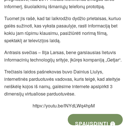
informerį, šiuolaikinių išmaniųjų telefonų prototipą.
Tuomet jis rašė, kad tai laikrodžio dydžio prietaisas, kuriuo
galės sužinoti, kas vyksta pasaulyje, rasti informaciją bet
kokiu jam rūpimu klausimu, pasižiūrėti norimą filmą,
spektaklį ar televizijos laidą.
Antrasis svečias – Ilija Larsas, bene garsiausias lietuvis
informacinių technologijų srityje, įkūręs kompaniją „Getjar“.
Trečiasis laidos pašnekovas buvo Dainius Liulys,
internetinės parduotuvės vadovas, kuris teigė, kad ateityje
neiškėlę kojos iš namų, galėsime internete apsipirkti 3
dimensijų virtualiose parduotuvėse.
httpv://youtu.be/lNYdLWq4hpM
SPAUSDINTI 🖨