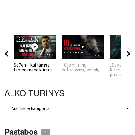
17:50
12:25
Se7en – kai tamsa
10 įsimintinų
„Septynių Ka
tampa meno kūriniu
detektyvinių serialų
Riteris" – kai
paprastumas
ALKO TURINYS
ALKO
TURINYS
Pastabos
1