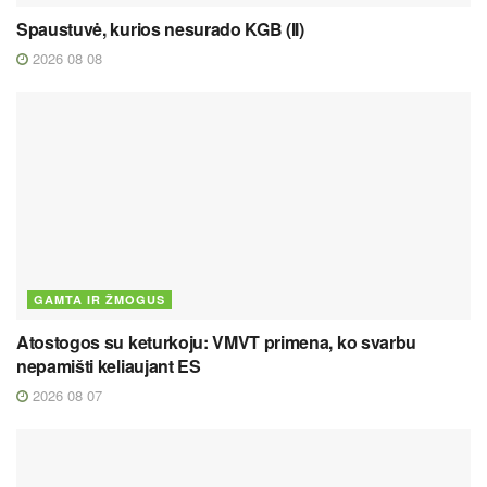
Spaustuvė, kurios nesurado KGB (II)
2026 08 08
GAMTA IR ŽMOGUS
Atostogos su keturkoju: VMVT primena, ko svarbu
nepamišti keliaujant ES
2026 08 07