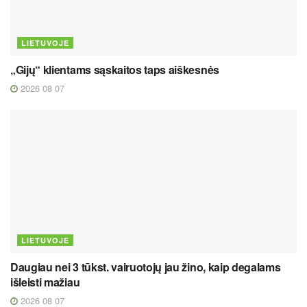
LIETUVOJE
„Gijų“ klientams sąskaitos taps aiškesnės
2026 08 07
LIETUVOJE
Daugiau nei 3 tūkst. vairuotojų jau žino, kaip degalams
išleisti mažiau
2026 08 07