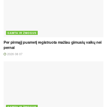
GAMTA IR ŽMOGUS
Per pirmąjį pusmetį registruota mažiau gimusių vaikų nei
pernai
2026 08 07
GAMTA IR ŽMOGUS