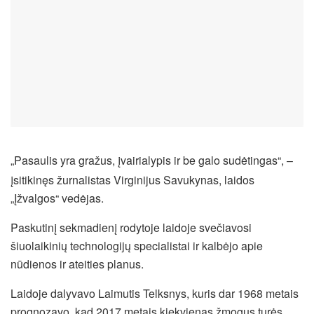
„Pasaulis yra gražus, įvairialypis ir be galo sudėtingas“, –
įsitikinęs žurnalistas Virginijus Savukynas, laidos
„Įžvalgos“ vedėjas.
Paskutinį sekmadienį rodytoje laidoje svečiavosi
šiuolaikinių technologijų specialistai ir kalbėjo apie
nūdienos ir ateities planus.
Laidoje dalyvavo Laimutis Telksnys, kuris dar 1968 metais
prognozavo, kad 2017 metais kiekvienas žmogus turės