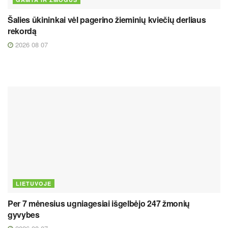
Šalies ūkininkai vėl pagerino žieminių kviečių derliaus
rekordą
2026 08 07
LIETUVOJE
Per 7 mėnesius ugniagesiai išgelbėjo 247 žmonių
gyvybes