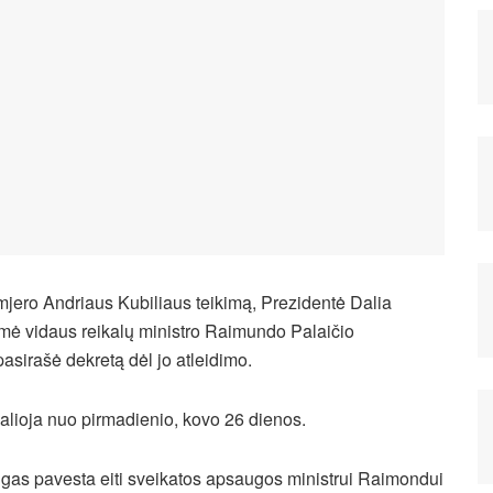
emjero Andriaus Kubiliaus teikimą, Prezidentė Dalia
mė vidaus reikalų ministro Raimundo Palaičio
pasirašė dekretą dėl jo atleidimo.
alioja nuo pirmadienio, kovo 26 dienos.
eigas pavesta eiti sveikatos apsaugos ministrui Raimondui