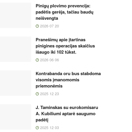
Pinigų plovimo prevencija:
padėtis gerėja, tačiau baudų
neišvengta
2026 07 20
Pranešimų apie įtartinas
pinigines operacijas skaičius
išaugo iki 102 tūkst.
2026 06 06
Kontrabanda oru bus stabdoma
visomis įmanomomis
priemonėmis
2025 12 23
J. Taminskas su eurokomisaru
A. Kubiliumi aptarė saugumo
padėtį
2025 12 03