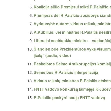
Koalicija siūlo Premjerui teikti R.Palaičio
Premjeras dėl R.Palaičio apsispręs šiandi
Vyriausybė nutarė: vidaus reikalų minist
A.Kubilius: Jei ministras R.Palaitis nesit
Liberalai neatšaukia ministro – valdančioj
Šiandien prie Prezidentūros vyks visuom
įšalą“ (audio, video)
Paskelbtos Seimo Antikorupcijos komisijo
Seime bus R.Palaičio interpeliacija
Vidaus reikalų ministras R.Palaitis atsist
FNTT vadovo konkursą laimėjęs K.Jucev
R.Palaitis paskyrė naują FNTT vadovą