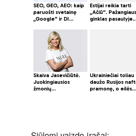
Siūlomi vaizdo įrašai: