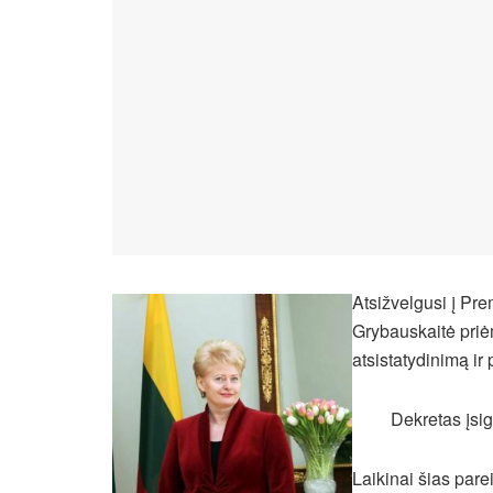
Atsižvelgusi į Pr
Grybauskaitė priė
atsistatydinimą ir 
Dekretas įsig
Laikinai šias par