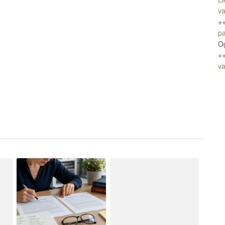
v
+
pa
O
+
va