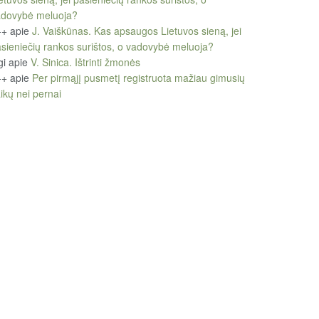
adovybė meluoja?
++
apie
J. Vaiškūnas. Kas apsaugos Lietuvos sieną, jei
sieniečių rankos surištos, o vadovybė meluoja?
gi
apie
V. Sinica. Ištrinti žmonės
++
apie
Per pirmąjį pusmetį registruota mažiau gimusių
ikų nei pernai