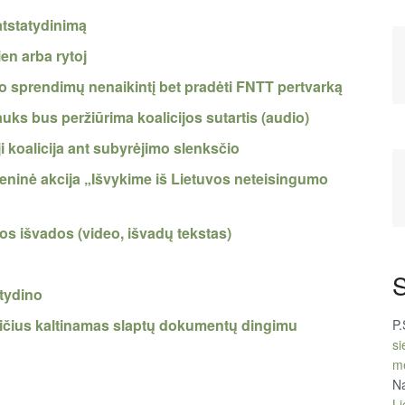
 atstatydinimą
en arba rytoj
ro sprendimų nenaikintį bet pradėti FNTT pertvarką
rauks bus peržiūrima koalicijos sutartis (audio)
i koalicija ant subyrėjimo slenksčio
eninė akcija „Išvykime iš Lietuvos neteisingumo
s išvados (video, išvadų tekstas)
S
atydino
ičius kaltinamas slaptų dokumentų dingimu
P.
si
m
Na
Li