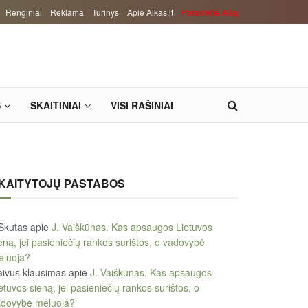
Renginiai
Reklama
Turinys
Apie Alkas.lt
Paremkite Alką
S
SKAITINIAI
VISI RAŠINIAI
KAITYTOJŲ PASTABOS
Skutas
apie
J. Vaiškūnas. Kas apsaugos Lietuvos
eną, jei pasieniečių rankos surištos, o vadovybė
eluoja?
ivus klausimas
apie
J. Vaiškūnas. Kas apsaugos
etuvos sieną, jei pasieniečių rankos surištos, o
adovybė meluoja?