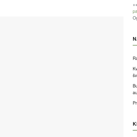
+
pa
O
N
Ra
Kv
šv
Bu
a
Pr
Ki