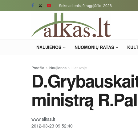
Sekmadienis, 9 rugpjūčio, 2026
NAUJIENOS
NUOMONIŲ RATAS
KUL
Pradžia
Naujienos
Lietuvoje
D.Grybauskait
ministrą R.Pal
www.alkas.lt
2012-03-23 09:52:40