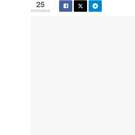
25
PERŽIŪROS