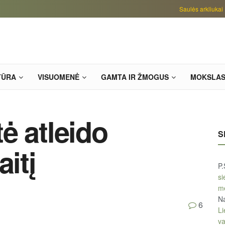
Saulės arkliukai
TŪRA
VISUOMENĖ
GAMTA IR ŽMOGUS
MOKSLA
ė atleido
S
aitį
P.
si
m
Na
6
Li
v