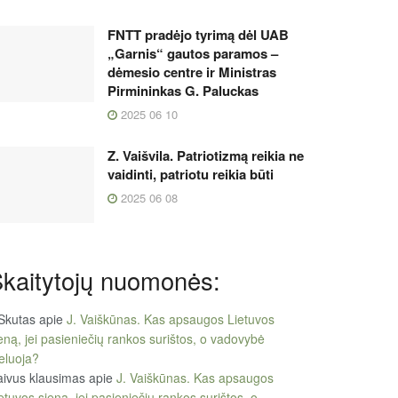
FNTT pradėjo tyrimą dėl UAB
„Garnis“ gautos paramos –
dėmesio centre ir Ministras
Pirmininkas G. Paluckas
2025 06 10
Z. Vaišvila. Patriotizmą reikia ne
vaidinti, patriotu reikia būti
2025 06 08
kaitytojų nuomonės:
Skutas
apie
J. Vaiškūnas. Kas apsaugos Lietuvos
eną, jei pasieniečių rankos surištos, o vadovybė
eluoja?
ivus klausimas
apie
J. Vaiškūnas. Kas apsaugos
etuvos sieną, jei pasieniečių rankos surištos, o