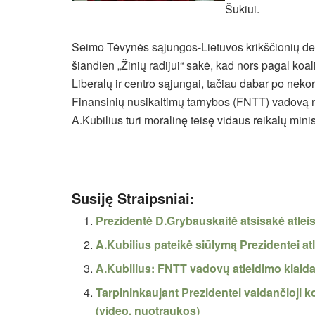
Šukiui.
Seimo Tėvynės sąjungos-Lietuvos krikščionių d
šiandien „Žinių radijui“ sakė, kad nors pagal koal
Liberalų ir centro sąjungai,
tačiau dabar po nekor
Finansinių nusikaltimų tarnybos (FNTT) vadovą 
A.Kubilius turi moralinę teisę vidaus reikalų minis
Susiję Straipsniai:
Prezidentė D.Grybauskaitė atsisakė atleist
A.Kubilius pateikė siūlymą Prezidentei atle
A.Kubilius: FNTT vadovų atleidimo klai
Tarpininkaujant Prezidentei valdančioji ko
(video, nuotraukos)