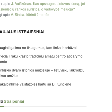
++
apie
J. Vaiškūnas. Kas apsaugos Lietuvos sieną, jei
sieniečių rankos surištos, o vadovybė meluoja?
gi
apie
V. Sinica. Ištrinti žmonės
AUJAUSI STRAIPSNIAI
uginti galima ne tik agurkus, tam tinka ir arbūzai
iečia Trakų krašto tradicinių amatų centro atidarymo
entė
rbiškio dvaro istorijos muziejuje – lietuviškų laikrodžių
ukso amžius
akalbinkime vaistažoles kartu su D. Kunčiene
ti
Straipsniai