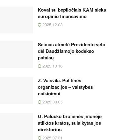
Kovai su bepiločiais KAM sieks
europinio finansavimo
2025 12 03
Seimas atmetė Prezidento veto
dėl Baudžiamojo kodekso
pataisų
2025 10 16
Z. Vaišvila. Politinės
organizacijos – valstybės
naikinimui
2025 08 05
G. Palucko brolienės įmonėje
atliktos kratos, sulaikytas jos
direktorius
2025 07 31