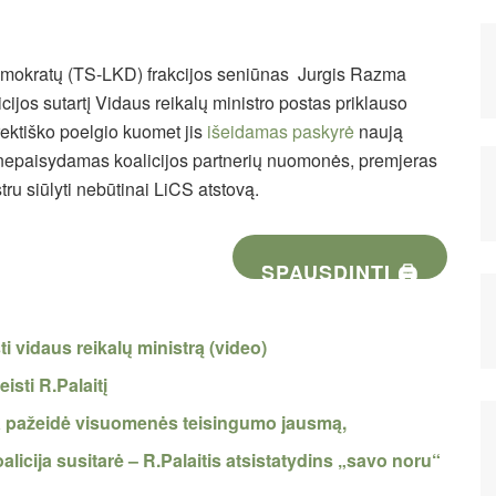
emokratų (TS-LKD) frakcijos seniūnas
Jurgis Razma
icijos sutartį Vidaus reikalų ministro postas priklauso
ektiško poelgio kuomet jis
išeidamas paskyrė
naują
nepaisydamas koalicijos partnerių nuomonės, premjeras
tru siūlyti nebūtinai LiCS atstovą.
SPAUSDINTI 🖨
i vidaus reikalų ministrą (video)
isti R.Palaitį
da pažeidė visuomenės teisingumo jausmą,
alicija susitarė – R.Palaitis atsistatydins „savo noru“