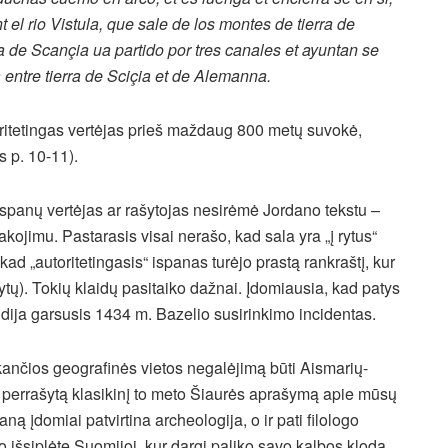
t el rio Vistula, que sale de los montes de tierra de
a de Scançia ua partido por tres canales et ayuntan se
a entre tierra de Sciçia et de Alemanna.
toritetingas vertėjas prieš maždaug 800 metų suvokė,
s p. 10-11).
 ispanų vertėjas ar rašytojas nesirėmė Jordano tekstu –
ojimu. Pastarasis visai nerašo, kad sala yra „į rytus“
 kad „autoritetingasis“ ispanas turėjo prastą rankraštį, kur
rytų). Tokių klaidų pasitaiko dažnai. Įdomiausia, kad patys
iudija garsusis 1434 m. Bazelio susirinkimo incidentas.
kančios geografinės vietos negalėjimą būti Aismarių-
perrašytą klasikinį to meto Šiaurės aprašymą apie mūsų
ną įdomiai patvirtina archeologija, o ir pati filologo
o išsiplėtę Suomijoj, kur dargi paliko savo kalbos klodą