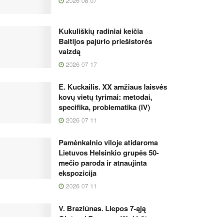
2026 08 07
Kukuliškių radiniai keičia
Baltijos pajūrio priešistorės
vaizdą
2026 07 17
E. Kuckailis. XX amžiaus laisvės
kovų vietų tyrimai: metodai,
specifika, problematika (IV)
2026 07 11
Pamėnkalnio viloje atidaroma
Lietuvos Helsinkio grupės 50-
mečio paroda ir atnaujinta
ekspozicija
2026 07 11
V. Braziūnas. Liepos 7-ąją