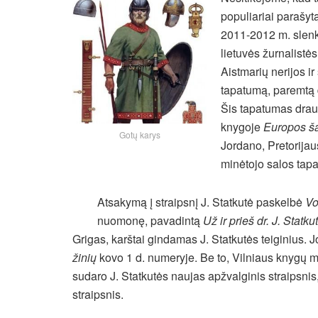
populiariai parašyt
2011-2012 m. slenk
lietuvės žurnalistė
Aistmarių nerijos 
tapatumą, paremtą d
Šis tapatumas drau
knygoje
Europos ša
Gotų karys
Jordano, Pretorijau
minėtojo salos tap
Atsakymą į straipsnį J. Statkutė paskelbė
Vo
nuomonę, pavadintą
Už ir prieš dr. J. Statk
Grigas, karštai gindamas J. Statkutės teiginius. J
žinių
kovo 1 d. numeryje. Be to, Vilniaus knygų mu
sudaro J. Statkutės naujas apžvalginis straipsnis,
straipsnis.