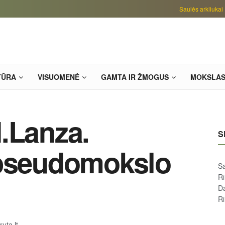
Saulės arkliukai
TŪRA
VISUOMENĖ
GAMTA IR ŽMOGUS
MOKSLA
.Lanza.
S
 pseudomokslo
Sa
R
D
R
uta.lt