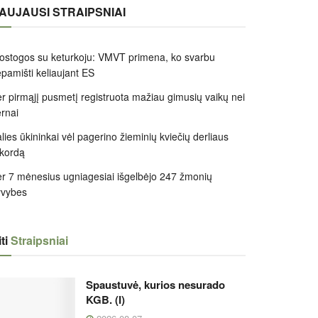
AUJAUSI STRAIPSNIAI
ostogos su keturkoju: VMVT primena, ko svarbu
pamišti keliaujant ES
r pirmąjį pusmetį registruota mažiau gimusių vaikų nei
rnai
lies ūkininkai vėl pagerino žieminių kviečių derliaus
kordą
r 7 mėnesius ugniagesiai išgelbėjo 247 žmonių
yvybes
ti
Straipsniai
Spaustuvė, kurios nesurado
KGB. (I)