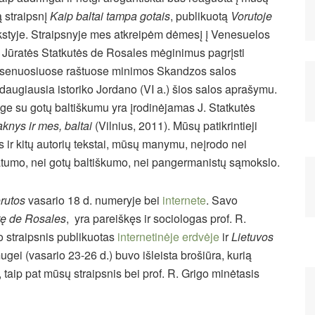
ą straipsnį
Kaip baltai tampa gotais
, publikuotą
Vorutoje
styje. Straipsnyje mes atkreipėm dėmesį į Venesuelos
s Jūratės Statkutės de Rosales mėginimus pagrįsti
ir senuosiuose raštuose minimos Skandzos salos
augiausia istoriko Jordano (VI a.) šios salos aprašymu.
ge su gotų baltiškumu yra įrodinėjamas J. Statkutės
knys ir mes, baltai
(Vilnius, 2011). Mūsų patikrintieji
s ir kitų autorių tekstai, mūsų manymu, neįrodo nei
atumo, nei gotų baltiškumo, nei pangermanistų sąmokslo.
rutos
vasario 18 d. numeryje bei
internete
.
Savo
utę de Rosales
, yra pareiškęs ir sociologas prof. R.
o straipsnis publikuotas
internetinėje erdvėje
ir
Lietuvos
gei (vasario 23-26 d.) buvo išleista brošiūra, kurią
 taip pat mūsų straipsnis bei prof. R. Grigo minėtasis