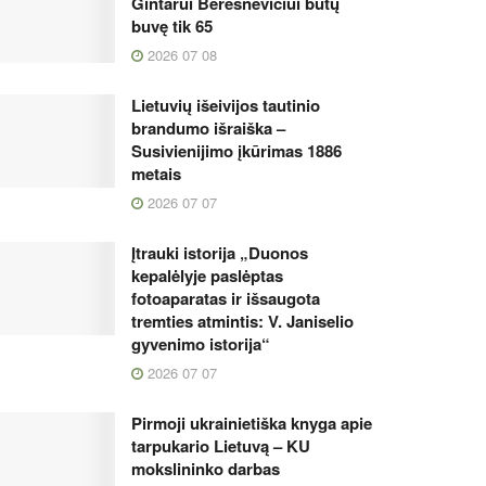
Gintarui Beresnevičiui būtų
buvę tik 65
2026 07 08
Lietuvių išeivijos tautinio
brandumo išraiška –
Susivienijimo įkūrimas 1886
metais
2026 07 07
Įtrauki istorija „Duonos
kepalėlyje paslėptas
fotoaparatas ir išsaugota
tremties atmintis: V. Janiselio
gyvenimo istorija“
2026 07 07
Pirmoji ukrainietiška knyga apie
tarpukario Lietuvą – KU
mokslininko darbas