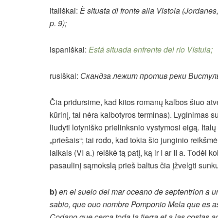
itališkai:
È situata di fronte alla Vistola
(Jordanes
p. 9);
ispaniškai:
Está situada enfrente del río Vístula
;
rusiškai:
Скандза лежит против реки Висту
Čia pridursime, kad kitos romanų kalbos šiuo atv
kūrinį, tai nėra kalbotyros terminas). Lyginimas s
liudyti lotyniško prielinksnio vystymosi eigą. Ital
„priešais“; tai rodo, kad tokia šio junginio reikšm
laikais (VI a.) reiškė tą patį, ką ir I ar II a. Tod
pasaulinį sąmokslą prieš baltus čia įžvelgti sunk
b)
en el suelo del mar oceano de septentrion a u
sabio, que ouo nombre Pomponio Mela que es a
Codano que cerca toda la tierra et a las costas a