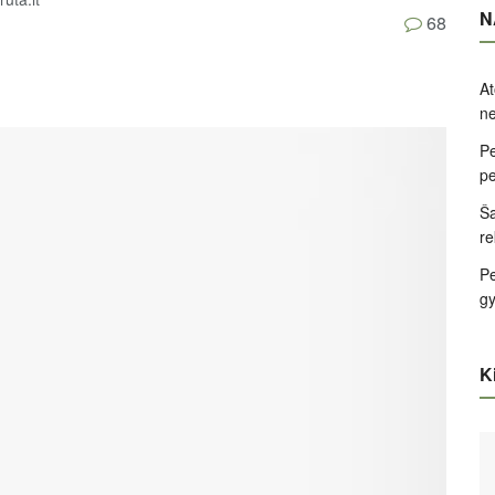
N
68
At
ne
Pe
pe
Ša
re
Pe
g
Ki