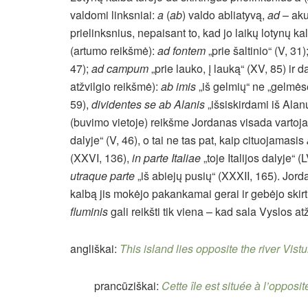
valdomi linksniai:
a
(
ab
) valdo abliatyvą,
ad
– aku
prielinksnius, nepaisant to, kad jo laikų lotynų ka
(artumo reikšmė):
ad fontem
„prie šaltinio“ (V, 31)
47);
ad campum
„prie lauko, į lauką“ (XV, 85) ir
atžvilgio reikšmė):
ab imis
„iš gelmių“ ne „gelmės
59),
dividentes se ab Alanis
„išsiskirdami iš Alan
(buvimo vietoje) reikšme Jordanas visada vartoj
dalyje“ (V, 46), o tai ne tas pat, kaip cituojamasis
(XXVI, 136),
in parte Italiae
„toje Italijos dalyje“ (
utraque parte
„iš abiejų pusių“ (XXXII, 165). Jor
kalbą jis mokėjo pakankamai gerai ir gebėjo skirt
fluminis
gali reikšti tik viena – kad sala Vyslos atž
angliškai:
This island lies opposite the river Vistu
prancūziškai:
Cette île est située à l’opposit