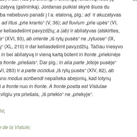
zatyvą (galininką). Jordanas puikiai skyrė šiuos du
lba nebebuvo panaši į I a. etaloną, plg.:
ad
ir akuzatyvas
;
ad litus
„prie kranto“ (V, 36);
ad fluvium
„prie upės“ (VI,
 dar keliasdešimt pavyzdžių;
a (ab)
ir abliatyvas (atskirties,
e“ (XVI, 93),
ab oriente
„iš rytų pusės“ ne „rytuose“ (IX,
ų“ (XL, 210) ir dar keliasdešimt pavyzdžių. Tačiau inesyvo
a
in
bei abliatyvą ir vieną kartą būtent
in fronte
„priekinėje
a fronte
„priešais“. Dar plg.:
in alia parte
„kitoje pusėje“
LVI, 283) ir
a parte occidua
„iš rytų pusės“ (XIV, 82),
ab
dano
modus scribendi
nepalieka abejonių, kad lotynų
i
a fronte
nuo
in fronte
.
A fronte posita est Vistulae
vilgiu yra priešais, „iš priekio“ ne „priekyje“.
la
;
e de la Vistule
;