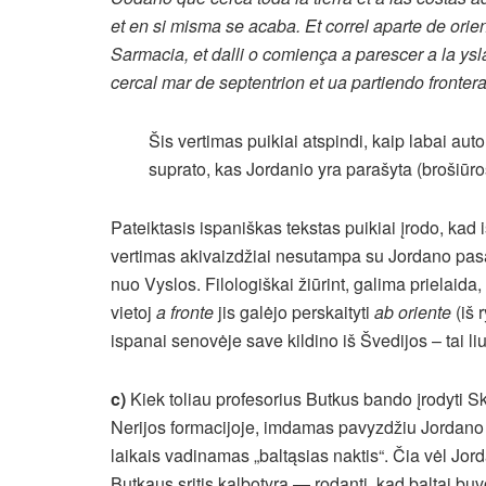
et en si misma se acaba. Et correl aparte de orien
Sarmacia, et dalli o comiença a parescer a la ysl
cercal mar de septentrion et ua partiendo fronter
Šis vertimas puikiai atspindi, kaip labai au
suprato, kas Jordanio yra parašyta (brošiūro
Pateiktasis ispaniškas tekstas puikiai įrodo, kad
vertimas akivaizdžiai nesutampa su Jordano pasak
nuo Vyslos. Filologiškai žiūrint, galima prielaida,
vietoj
a fronte
jis galėjo perskaityti
ab oriente
(iš 
ispanai senovėje save kildino iš Švedijos – tai l
c)
Kiek toliau profesorius Butkus bando įrodyti S
Nerijos formacijoje, imdamas pavyzdžiu Jordano 
laikais vadinamas „baltąsias naktis“. Čia vėl Jorda
Butkaus sritis kalbotyra — rodanti, kad baltai buv