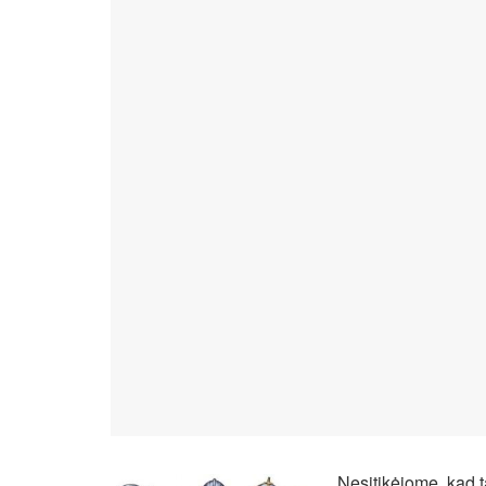
Nesitikėjome, kad t