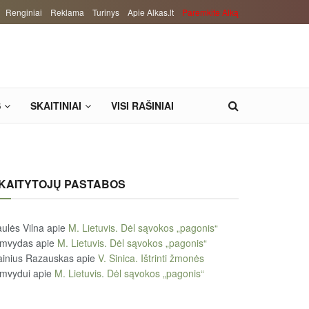
Renginiai
Reklama
Turinys
Apie Alkas.lt
Paremkite Alką
S
SKAITINIAI
VISI RAŠINIAI
KAITYTOJŲ PASTABOS
ulės Vilna
apie
M. Lietuvis. Dėl sąvokos „pagonis“
imvydas
apie
M. Lietuvis. Dėl sąvokos „pagonis“
ainius Razauskas
apie
V. Sinica. Ištrinti žmonės
imvydui
apie
M. Lietuvis. Dėl sąvokos „pagonis“