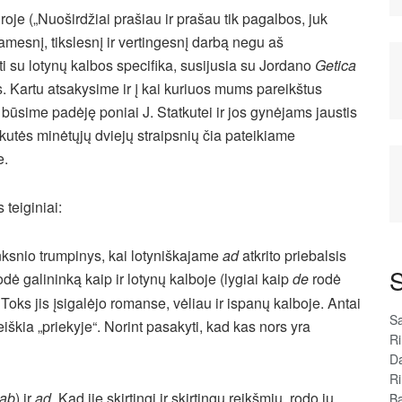
oje („Nuoširdžiai prašiau ir prašau tik pagalbos, juk
šsamesnį, tikslesnį ir vertingesnį darbą negu aš
i su lotynų kalbos specifika, susijusia su Jordano
Getica
s. Kartu atsakysime ir į kai kuriuos mums pareikštus
būsime padėję poniai J. Statkutei ir jos gynėjams jaustis
tkutės minėtųjų dviejų straipsnių čia pateikiame
e.
 teiginiai:
inksnio trumpinys, kai lotyniškajame
ad
atkrito priebalsis
S
 rodė galininką kaip ir lotynų kalboje (lygiai kaip
de
rodė
Toks jis įsigalėjo romanse, vėliau ir ispanų kalboje. Antai
Sa
eiškia „priekyje“. Norint pasakyti, kad kas nors yra
R
D
R
ab
) ir
ad
. Kad jie skirtingi ir skirtingų reikšmių, rodo jų
Ba