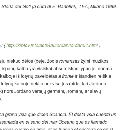
,
Storia dei Goti
(a cura di E. Bartolini), TEA, Milano 1999,
лы
(
http://krotov.info/acts/06/iordan/iordan04.html
).
eju niekuo dėtos (beje, žodis
romansas
žymi muzikos
u ispanų kalba yra visiškai absurdiškas, ypač jei norima
ų kalboje iš lotynų paveldėtas
a fronte
ir šiandien reiškia
ė lotynų kalboje nekito per visą jos raidą, tad Jordano
ėl kokį nors Jordano vertėjų germanų, romanų ar slavų
u.
na grand ysla que dicen Scancia. Et desta ysla cuenta un
ssentada en el seno del mar Oceano que es llamado
duchas cuemo en arco, et es luenga et encierra se en si,