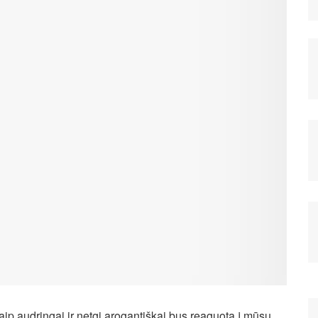
aip audringai ir netgi arogantiškai bus reaguota į mūsų