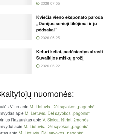
2026 07 05
Kviečia vieno eksponato paroda
„Danijos senieji tikėjimai ir jų
pėdsakai“
2026 06 25
Keturi keliai, padėsiantys atrasti
Suvalkijos miškų grožį
2026 06 22
kaitytojų nuomonės:
ulės Vilna
apie
M. Lietuvis. Dėl sąvokos „pagonis“
imvydas
apie
M. Lietuvis. Dėl sąvokos „pagonis“
ainius Razauskas
apie
V. Sinica. Ištrinti žmonės
imvydui
apie
M. Lietuvis. Dėl sąvokos „pagonis“
rtas
apie
M. Lietuvis. Dėl sąvokos „pagonis“