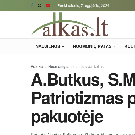
Penktadienis, 7 rugpjūčio, 2026
NAUJIENOS
NUOMONIŲ RATAS
KUL
Pradžia
Nuomonių ratas
Lietuvos kelias
A.Butkus, S.M
Patriotizmas
pakuotėje
Prof. dr. Alvydas Butkus, dr. Stefano M. Lanza, www.vor