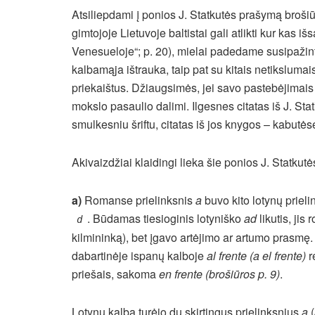
Atsiliepdami į ponios J. Statkutės prašymą brošiūr
gimtojoje Lietuvoje baltistai gali atlikti kur kas i
Venesueloje“; p. 20), mielai padedame susipažint
kalbamąja ištrauka, taip pat su kitais netikslumai
priekaištus. Džiaugsimės, jei savo pastebėjimais 
mokslo pasaulio dalimi. Ilgesnes citatas iš J. Sta
smulkesniu šriftu, citatas iš jos knygos – kabutės
Akivaizdžiai klaidingi lieka šie ponios J. Statkutės
a)
Romanse prielinksnis
a
buvo kito lotynų priel
. Būdamas tiesioginis lotyniško
ad
likutis, jis
d
kilmininką), bet įgavo artėjimo ar artumo prasmę. 
dabartinėje ispanų kalboje
al frente (a el frente)
r
priešais, sakoma
en frente
(brošiūros p. 9)
.
Lotynų kalba turėjo du skirtingus prielinksnius
a
(