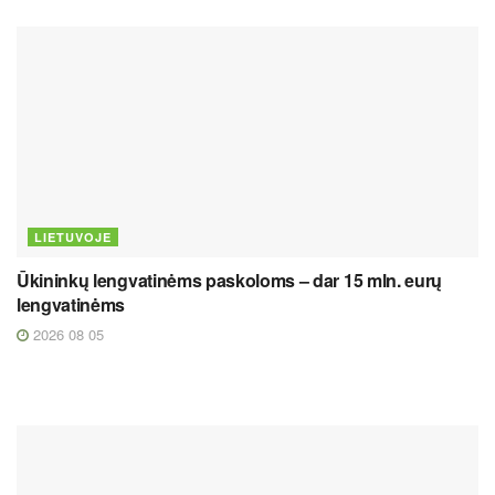
LIETUVOJE
Ūkininkų lengvatinėms paskoloms – dar 15 mln. eurų
lengvatinėms
2026 08 05