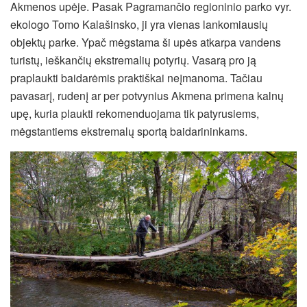
Akmenos upėje. Pasak Pagramančio regioninio parko vyr.
ekologo Tomo Kalašinsko, ji yra vienas lankomiausių
objektų parke. Ypač mėgstama ši upės atkarpa vandens
turistų, ieškančių ekstremalių potyrių. Vasarą pro ją
praplaukti baidarėmis praktiškai neįmanoma. Tačiau
pavasarį, rudenį ar per potvynius Akmena primena kalnų
upę, kuria plaukti rekomenduojama tik patyrusiems,
mėgstantiems ekstremalų sportą baidarininkams.