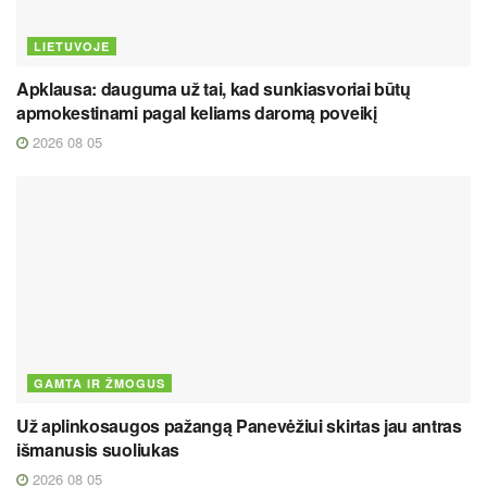
LIETUVOJE
Apklausa: dauguma už tai, kad sunkiasvoriai būtų
apmokestinami pagal keliams daromą poveikį
2026 08 05
GAMTA IR ŽMOGUS
Už aplinkosaugos pažangą Panevėžiui skirtas jau antras
išmanusis suoliukas
2026 08 05