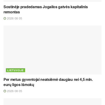
Sostinėje pradedamas Jogailos gatvės kapitalinis
remontas
2026 08 05
LIETUVOJE
Per metus gyventojai neatsiėmė daugiau nei 4,5 mln.
eurų ligos išmokų
2026 08 05