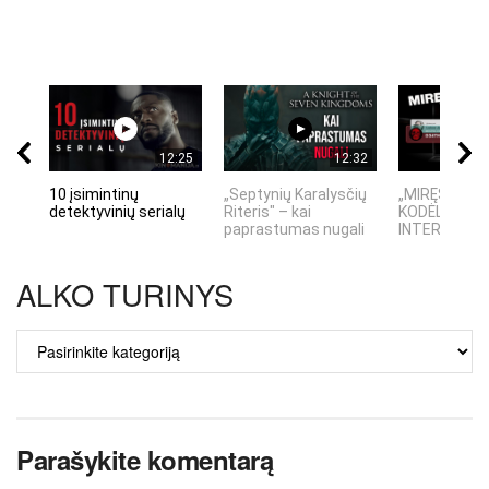
12:25
12:32
10 įsimintinų
„Septynių Karalysčių
„MIRĘS INTE
detektyvinių serialų
Riteris" – kai
KODĖL DIDŽIO
paprastumas nugali
INTERNETO N
ALKO TURINYS
ALKO
TURINYS
Parašykite komentarą