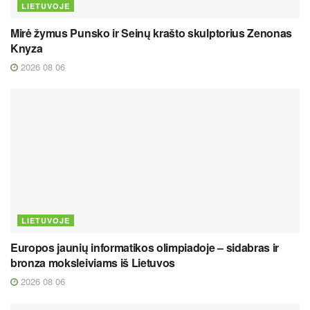
LIETUVOJE
Mirė žymus Punsko ir Seinų krašto skulptorius Zenonas
Knyza
2026 08 06
LIETUVOJE
Europos jaunių informatikos olimpiadoje – sidabras ir
bronza moksleiviams iš Lietuvos
2026 08 06