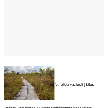
Nereikia važiuoti į kitus
kraštus, kad išmėgintumėte vaikščiojimą kabančiais