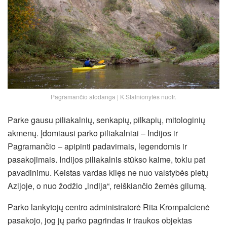
Pagramančio atodanga | K.Stalnionytės nuotr.
Parke gausu piliakalnių, senkapių, pilkapių, mitologinių
akmenų. Įdomiausi parko piliakalniai – Indijos ir
Pagramančio – apipinti padavimais, legendomis ir
pasakojimais. Indijos piliakalnis stūkso kaime, tokiu pat
pavadinimu. Keistas vardas kilęs ne nuo valstybės pietų
Azijoje, o nuo žodžio „indija“, reiškiančio žemės gilumą.
Parko lankytojų centro administratorė Rita Krompalcienė
pasakojo, jog jų parko pagrindas ir traukos objektas