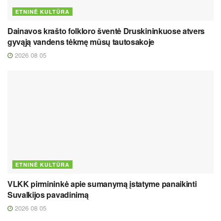
ETNINĖ KULTŪRA
Dainavos krašto folkloro šventė Druskininkuose atvers
gyvąją vandens tėkmę mūsų tautosakoje
2026 08 05
ETNINĖ KULTŪRA
VLKK pirmininkė apie sumanymą įstatyme panaikinti
Suvalkijos pavadinimą
2026 08 05