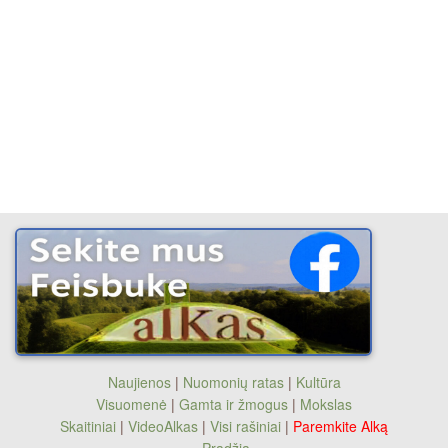
Naujienos
|
Nuomonių ratas
|
Kultūra
Visuomenė
|
Gamta ir žmogus
|
Mokslas
Skaitiniai
|
VideoAlkas
|
Visi rašiniai
|
Paremkite Alką
Pradžia