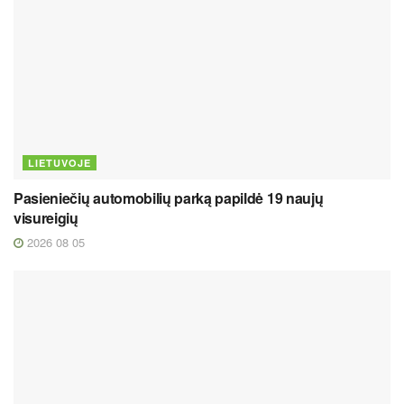
LIETUVOJE
Pasieniečių automobilių parką papildė 19 naujų
visureigių
2026 08 05