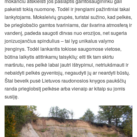
mokančiu atskleisti jos paslaptis gamtosaugininku gali
pakeisti tokią nuomonę. Todėl ir įrengiami pažintiniai takai
lankytojams. Moksleivių grupės, turistai sužino, kad pelkės,
be prieglobsčio gamtos tvariniams, dar švarina atmosferą ir
vandenį, padeda saugoti dirvas nuo erozijos, net sugeria
jonizuojančius spindulius – tai lyg unikalus valymo
įrenginys. Todėl lankantis tokiose saugomose vietose,
būtina laikytis atitinkamų taisyklių: eiti tik tam skirtu
maršrutu, nes pelkė labai jautri ištrypimui, netriukšmauti ir
nebaidyti pelkės gyventojų, negaudyti jų ar neardyti būstų.
Štai beveik pusė Lietuvos raudonosios knygos paukščių
randa prieglobstį pelkėse arba vienaip ar kitaip su jomis
susiję.