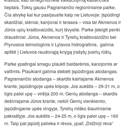
lieptais. Tokių gausu Pagramančio regioniniame parke.
Čia atvykę kai kur pasijausite kaip ne Lietuvoje: įspūdingi
skardžiai, slėniai, kanjonai ir terasos – visa tai Akmenos ir
Jūros upių kraštovaizdis, kurį išvysite. Parke įsteigti penki
draustiniai: Jūros, Akmenos ir Tyrelių kraštovaizdžio bei
Plynosios telmologinis ir Lylavos hidrografinis, galima
aptikti į Lietuvos raudonąją knygą įrašytų įvairių rūšių.
Parke ypatingai smagu plaukti baidarėmis, kanojomis ar
valtimis. Plaukiant galima stebėti įspūdingas atodangas.
Pagramančio atodanga – skardis kairiajame Akmenos
krante, įspūdingoje upės kilpoje. Jos aukštis – 29-31 m, o
ilgis palei upę – viršija 200 m. Genių atodanga – skardis
dešiniajame Jūros krante, netoli Genių vienkiemio,
įspūdingame upės vingyje, Tyrelių miško šiauriniame
pakraštyje. Jos aukštis – 24-25 m, o ilgis palei upę – 160
m. Taip pat įspūdį palieka ir rėvos, ypač „Didžioji rėva“