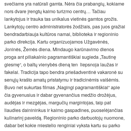
svečiams yra natūrali gamta. Nėra čia prabangių, kokiame
nors dvare įrengtų kaimo turizmo centrų… Tačiau
lankytojus ir trauka tas unikalus vietinės gamtos grožis.
Lankytojų centro administratorės žodžiais, pas juos gražiai
bendradarbiauja kultūros namai, biblioteka ir regioninio
parko direkcija. Kartu organizuojamos Užgavėnės,
Joninės, Žemės diena. Mindaugo karūnavimo dienos
proga ant piliakalnio pagramantiškiai sugieda „Tautinę
giesmę“, o baltų vienybės dieną ten liepsnoja laužas ir
fakelai. Tradicija tapo bendra priešadventinė vakaronė su
senųjų krašto amatų pristatymu ir tradicinėmis vaišėmis.
Buvo net sukurtas filmas „Nagingi pagramantiškiai“ apie
čia gyvenusius ir dabar gyvenančius medžio drožėjus,
audėjas ir mezgėjas, margučių margintojas, taip pat
liaudies dainininkus ir kaimo gaspadines, puoselėjančias
kulinarinį paveldą. Regioninio parko darbuotojų nuomone,
dabar bet kokie miestelio renginiai vyksta kartu su parko