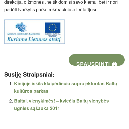
direkcija, o žmonės „ne tik domisi savo kiemu, bet ir nori
padėti tvarkytis parko rekreacinėse teritorijose.“
SPAUSDINTI 🖨
Susiję Straipsniai:
Kinijoje iškils klaipėdiečio suprojektuotas Baltų
kultūros parkas
Baltai, vienykimės! – kviečia Baltų vienybės
ugnies sąšauka 2011