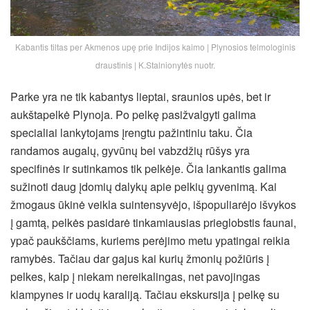
Kabantis tiltas per Akmenos upę prie Indijos kaimo | Plynosios telmologinis
draustinis | K.Stalnionytės nuotr.
Parke yra ne tik kabantys lieptai, sraunios upės, bet ir
aukštapelkė Plynoja. Po pelkę pasižvalgyti galima
specialiai lankytojams įrengtu pažintiniu taku. Čia
randamos augalų, gyvūnų bei vabzdžių rūšys yra
specifinės ir sutinkamos tik pelkėje. Čia lankantis galima
sužinoti daug įdomių dalykų apie pelkių gyvenimą. Kai
žmogaus ūkinė veikla suintensyvėjo, išpopuliarėjo išvykos
į gamtą, pelkės pasidarė tinkamiausias prieglobstis faunai,
ypač paukščiams, kuriems perėjimo metu ypatingai reikia
ramybės. Tačiau dar gajus kai kurių žmonių požiūris į
pelkes, kaip į niekam nereikalingas, net pavojingas
klampynes ir uodų karaliją. Tačiau ekskursija į pelkę su