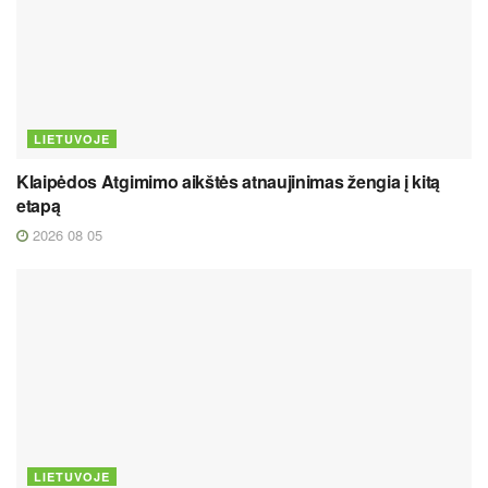
LIETUVOJE
Klaipėdos Atgimimo aikštės atnaujinimas žengia į kitą
etapą
2026 08 05
LIETUVOJE