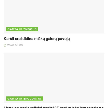
GAMTA IR ŽMOGUS
Karšti orai didina miškų gaisrų pavojų
2026 08 06
GAMTA IR EKOLOGIJA
Lietuvos nacionaliniai parkai 35-metį minės koncertais po