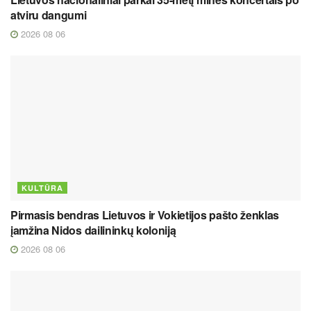
atviru dangumi
2026 08 06
KULTŪRA
Pirmasis bendras Lietuvos ir Vokietijos pašto ženklas
įamžina Nidos dailininkų koloniją
2026 08 06