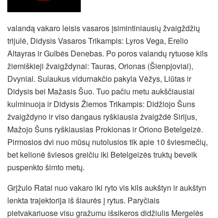
valandą vakaro leisis vasaros įsimintiniausių žvaigždžių
trijulė, Didysis Vasaros Trikampis: Lyros Vega, Erelio
Altayras ir Gulbės Denebas. Po poros valandų rytuose kils
žiemiškieji žvaigždynai: Tauras, Orionas (Šienpjoviai),
Dvyniai. Sulaukus vidurnakčio pakyla Vėžys, Liūtas ir
Didysis bei Mažasis Šuo. Tuo pačiu metu aukščiausiai
kulminuoja ir Didysis Žiemos Trikampis: Didžiojo Šuns
žvaigždyno ir viso dangaus ryškiausia žvaigždė Sirijus,
Mažojo Šuns ryškiausias Prokionas ir Oriono Betelgeizė.
Pirmosios dvi nuo mūsų nutolusios tik apie 10 šviesmečių,
bet kelionė šviesos greičiu iki Betelgeizės truktų beveik
puspenkto šimto metų.
Grįžulo Ratai nuo vakaro iki ryto vis kils aukštyn ir aukštyn
lenkta trajektorija iš šiaurės į rytus. Paryčiais
pietvakariuose visu gražumu išsikeros didžiulis Mergelės