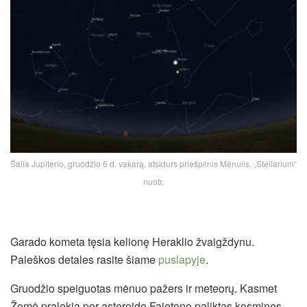
Šalia Jupiterio, gruodžio 6 d. vakarą, atsidurs priešpilnis Mėnulis. „Stellarium“
nuotr.
Garado kometa tęsia kelionę Heraklio žvaigždynu.
Paieškos detales rasite šiame
puslapyje
.
Gruodžio speiguotas mėnuo pažers ir meteorų. Kasmet
Žemė pralekia per asteroido Fajetono paliktas kosmines