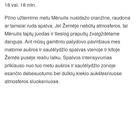
18 val. 18 min.
Pilno užtemimo metu Mėnulis nusidažo oranžine, raudona
ar tamsiai ruda spalva. Jei Žemėje nebūtų atmosferos, tai
Mėnulis taptų juodas ir tiesiog prapultų žvaigždėtame
danguje. Ant mūsų gamtinio palydovo paviršiaus mes
matome aušros ir saulėlydžio spalvas vienoje ir kitoje
Žemės pusėje realiu laiku. Spalvos intensyvumas
priklauso nuo tuo metu aušros ir saulėlydžio zonoje
esančio debesuotumo bei dulkių kiekio aukštesniuose
atmosferos sluoksniuose.