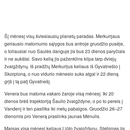
Šį mėnesį visų šviesiausių planetų paradas. Merkurijaus
geriausio matomumo sąlygos bus antroje gruodžio pusėje,
o toliausiai nuo Saulės danguje jis bus 23 dienos paryčiais
ir ne aukštai. Savo kelią jis paženklins kilpa tarp dviejų
žvaigždynų. Iš pradžių Merkurijus keliaus iš Gyvatnešio į
Skorpioną, o nuo vidurio mėnesio suks atgal ir 22 dieną
grįš į tą patį Gyvatnešį.
Venera bus matoma vakaro žaroje visą mėnesį. Iki 20
dienos brėš trajektoriją Šaulio žvaigždyne, o po to pereis į
Vandenį ir ten pasiliks iki metų pabaigos. Gruodžio 26–27
dienomis pro Venerą praslinks jaunas Mėnulis.
Marsas visą mėnesį keliaus Liūto žvaigždynu. Stebimas jis