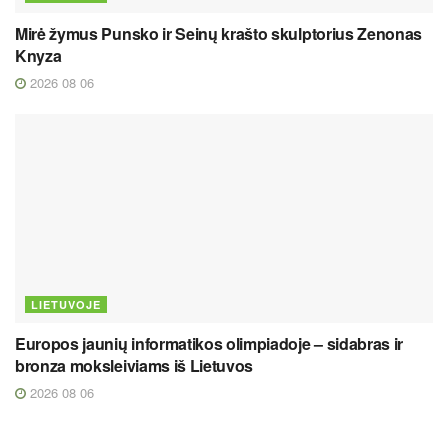
Mirė žymus Punsko ir Seinų krašto skulptorius Zenonas
Knyza
2026 08 06
LIETUVOJE
Europos jaunių informatikos olimpiadoje – sidabras ir
bronza moksleiviams iš Lietuvos
2026 08 06