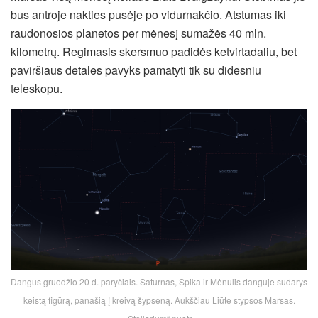
bus antroje nakties pusėje po vidurnakčio. Atstumas iki
raudonosios planetos per mėnesį sumažės 40 mln.
kilometrų. Regimasis skersmuo padidės ketvirtadaliu, bet
paviršiaus detales pavyks pamatyti tik su didesniu
teleskopu.
Dangus gruodžio 20 d. paryčiais. Saturnas, Spika ir Mėnulis danguje sudarys
keistą figūrą, panašią į kreivą šypseną. Aukščiau Liūte stypsos Marsas.