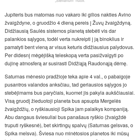
„Stellarium“ nuotr.
Jupiteris bus matomas nuo vakaro iki gilios nakties Avino
žvaigždyne, o gruodžio 4 dieną pereis į Žuvų žvaigždyną.
Didžiausią Saulės sistemos planetą stebėti vis dar
palankios sąlygos, todėl verta nukreipti į ją binoklius ir
pamatyti bent vieną ar visus keturis didžiausius palydovus.
Per didesnį mėgėjišką teleskopą verta pasižvalgyti po
dujinę atmosferą ar susirasti Didžiąją Raudonąją dėmę.
Saturnas mėnesio pradžioje teka apie 4 val., o pabaigoje
pusantros valandos anksčiau, tad geriausios sąlygos jo
stebėjimams bus paryčiais, kuomet jis pakyla aukščiausiai.
Visą gruodį žieduotoji planeta bus apsupta Mergelės
žvaigždžių, o ryškiausioji Spika jam palaikys kompaniją.
Abu dangaus šviesuliai bus panašaus ryškio (žvaigždė
truputi ryškesnė), bet skirtingų spalvų (Saturnas gelsvas, o
Spika melsva). Šviesa nuo minėtosios planetos iki mūsų