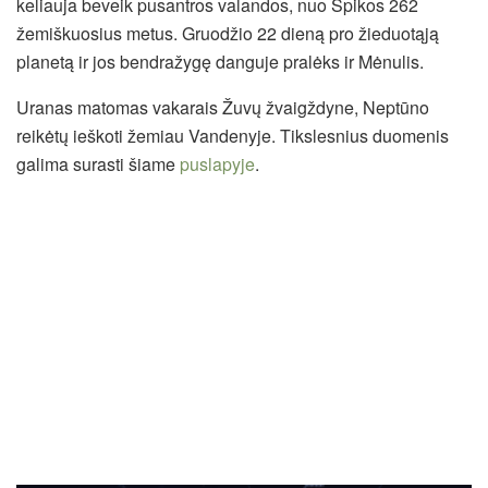
keliauja beveik pusantros valandos, nuo Spikos 262
žemiškuosius metus. Gruodžio 22 dieną pro žieduotąją
planetą ir jos bendražygę danguje pralėks ir Mėnulis.
Uranas matomas vakarais Žuvų žvaigždyne, Neptūno
reikėtų ieškoti žemiau Vandenyje. Tikslesnius duomenis
galima surasti šiame
puslapyje
.