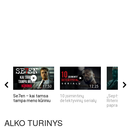
17:50
12:25
Se7en – kai tamsa
10 įsimintinų
„Septynių Ka
tampa meno kūriniu
detektyvinių serialų
Riteris" – kai
paprastumas
ALKO TURINYS