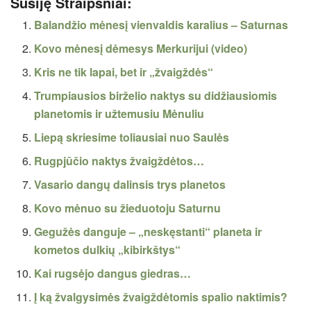
Susiję Straipsniai:
Balandžio mėnesį vienvaldis karalius – Saturnas
Kovo mėnesį dėmesys Merkurijui (video)
Kris ne tik lapai, bet ir „žvaigždės“
Trumpiausios birželio naktys su didžiausiomis
planetomis ir užtemusiu Mėnuliu
Liepą skriesime toliausiai nuo Saulės
Rugpjūčio naktys žvaigždėtos…
Vasario dangų dalinsis trys planetos
Kovo mėnuo su žieduotoju Saturnu
Gegužės danguje – „neskęstanti“ planeta ir
kometos dulkių „kibirkštys“
Kai rugsėjo dangus giedras…
Į ką žvalgysimės žvaigždėtomis spalio naktimis?