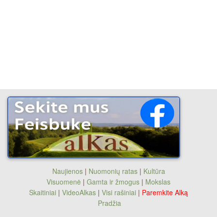
Naujienos
|
Nuomonių ratas
|
Kultūra
Visuomenė
|
Gamta ir žmogus
|
Mokslas
Skaitiniai
|
VideoAlkas
|
Visi rašiniai
|
Paremkite Alką
Pradžia