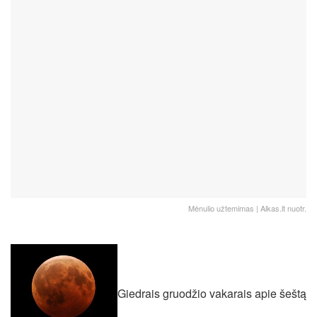
Mėnulio užtemimas | Alkas.lt nuotr.
Giedrais gruodžio vakarais apie šeštą