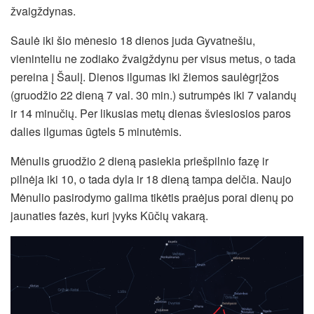
žvaigždynas.
Saulė iki šio mėnesio 18 dienos juda Gyvatnešiu,
vieninteliu ne zodiako žvaigždynu per visus metus, o tada
pereina į Šaulį. Dienos ilgumas iki žiemos saulėgrįžos
(gruodžio 22 dieną 7 val. 30 min.) sutrumpės iki 7 valandų
ir 14 minučių. Per likusias metų dienas šviesiosios paros
dalies ilgumas ūgtels 5 minutėmis.
Mėnulis gruodžio 2 dieną pasiekia priešpilnio fazę ir
pilnėja iki 10, o tada dyla ir 18 dieną tampa delčia. Naujo
Mėnulio pasirodymo galima tikėtis praėjus porai dienų po
jaunaties fazės, kuri įvyks Kūčių vakarą.