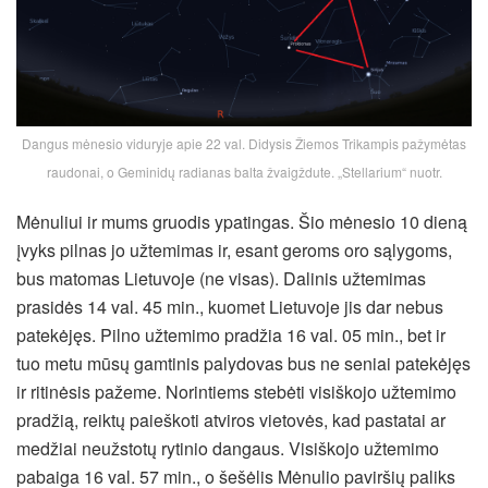
Dangus mėnesio viduryje apie 22 val. Didysis Žiemos Trikampis pažymėtas
raudonai, o Geminidų radianas balta žvaigždute. „Stellarium“ nuotr.
Mėnuliui ir mums gruodis ypatingas. Šio mėnesio 10 dieną
įvyks pilnas jo užtemimas ir, esant geroms oro sąlygoms,
bus matomas Lietuvoje (ne visas). Dalinis užtemimas
prasidės 14 val. 45 min., kuomet Lietuvoje jis dar nebus
patekėjęs. Pilno užtemimo pradžia 16 val. 05 min., bet ir
tuo metu mūsų gamtinis palydovas bus ne seniai patekėjęs
ir ritinėsis pažeme. Norintiems stebėti visiškojo užtemimo
pradžią, reiktų paieškoti atviros vietovės, kad pastatai ar
medžiai neužstotų rytinio dangaus. Visiškojo užtemimo
pabaiga 16 val. 57 min., o šešėlis Mėnulio paviršių paliks