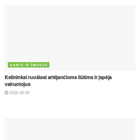
GAMTA IR ŽMOGUS
Kelininkai ruošiasi artėjančioms liūtims ir įspėja
vairuotojus
2026 08 06