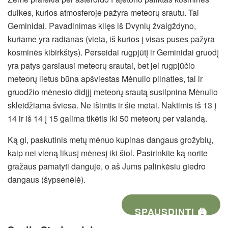
dulkes, kurios atmosferoje pažyra meteorų srautu. Tai
Geminidai. Pavadinimas kilęs iš Dvynių žvaigždyno,
kuriame yra radianas (vieta, iš kurios į visas puses pažyra
kosminės kibirkštys). Perseidai rugpjūtį ir Geminidai gruodį
yra patys garsiausi meteorų srautai, bet jei rugpjūčio
meteorų lietus būna apšviestas Mėnulio pilnaties, tai ir
gruodžio mėnesio didįjį meteorų srautą susilpnina Mėnulio
skleidžiama šviesa. Ne išimtis ir šie metai. Naktimis iš 13 į
14 ir iš 14 į 15 galima tikėtis iki 50 meteorų per valandą.
Ką gi, paskutinis metų mėnuo kupinas dangaus grožybių,
kaip nei vieną likusį mėnesį iki šiol. Pasirinkite ką norite
gražaus pamatyti danguje, o aš Jums palinkėsiu giedro
dangaus (šypsenėlė).
SPAUSDINTI 🖨