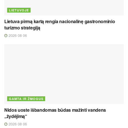
LIETUVOJE
Lietuva pirmą kartą rengia nacionalinę gastronominio
turizmo strategiją
2026 08 06
GAMTA IR ŽMOGUS
Nidos uoste išbandomas būdas mažinti vandens
„žydėjimą“
2026 08 06