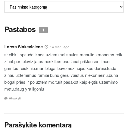
ALKO
TURINYS
Pastabos
1
Loreta Sinkeviciene
14 metų ago
skelbkit spaudoj kada uztemimai saules menulio zmonems reik
zinot.per televizija praneskit.as esu labai priklausanti nuo
gamtos reiskiniu.man blogai buvo nezinojau kas daresi.kada
zinau uztemimus ramiai bunu geriu vaistus niekur neinu.buna
blogai pries ir po uztemimo.turit pasakot kaip elgtis uztemimo
metu.daug yra ligoniu
Atsakyti
Parašykite komentarą