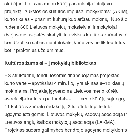
stebėjusi Lietuvos meno kūrėjų asociacija inicijavo
projektą „Aukštosios kultūros impulsai mokykloms“ (AKIM),
kurio tikslas – priartinti kultūrą kuo arčiau mokinių. Nuo šio
rudens 600 Lietuvos mokyklų moksleiviai ir mokytojai
dvejus metus galės skaityti lietuviškus kultūros žurnalus ir
bendrauti su šalies menininkais, kurie ves ne tik teorinius,
bet ir praktinius užsiėmimus.
Kultūros žurnalai – į mokyklų bibliotekas
ES struktūrinių fondų lėšomis finansuojamas projektas,
kurio vertė – apytiksliai 4 mln. litų, yra skirtas 8–12 klasių
mokiniams. Projektą įgyvendina Lietuvos meno kūrėjų
asociacija kartu su partneriais – 11 meno kūrėjų sąjungų,
11 kultūros žurnalų redakcijų, 2 istorinio ir pilietinio
ugdymo įstaigomis, Lietuvos mokyklų vadovų asociacija ir
Lietuvos anglų kalbos mokytojų asociacija (LAKMA).
Projektas sudaro galimybes bendrojo ugdymo mokykloms