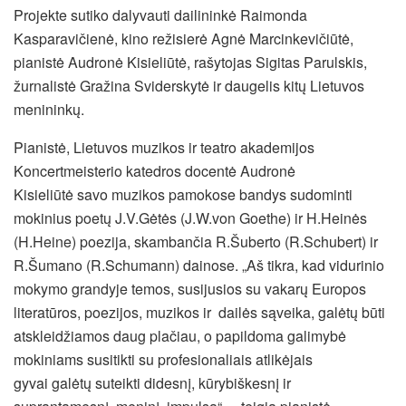
Projekte sutiko dalyvauti dailininkė Raimonda
Kasparavičienė, kino režisierė Agnė Marcinkevičiūtė,
pianistė Audronė Kisieliūtė, rašytojas Sigitas Parulskis,
žurnalistė Gražina Sviderskytė ir daugelis kitų Lietuvos
menininkų.
Pianistė, Lietuvos muzikos ir teatro akademijos
Koncertmeisterio katedros docentė Audronė
Kisieliūtė savo muzikos pamokose bandys sudominti
mokinius poetų J.V.Gėtės (J.W.von Goethe) ir H.Heinės
(H.Heine) poezija, skambančia R.Šuberto (R.Schubert) ir
R.Šumano (R.Schumann) dainose. „Aš tikra, kad vidurinio
mokymo grandyje temos, susijusios su vakarų Europos
literatūros, poezijos, muzikos ir dailės sąveika, galėtų būti
atskleidžiamos daug plačiau, o papildoma galimybė
mokiniams susitikti su profesionaliais atlikėjais
gyvai galėtų suteikti didesnį, kūrybiškesnį ir