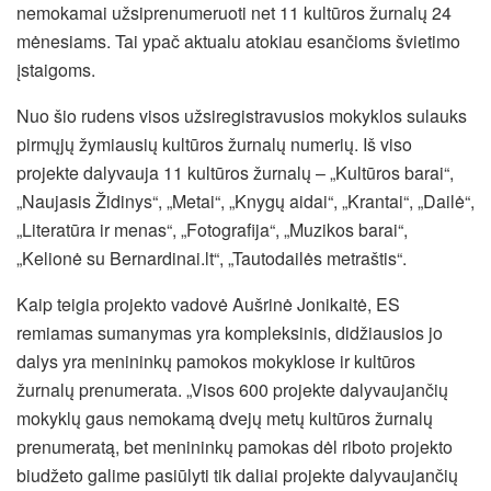
nemokamai užsiprenumeruoti net 11 kultūros žurnalų 24
mėnesiams. Tai ypač aktualu atokiau esančioms švietimo
įstaigoms.
Nuo šio rudens visos užsiregistravusios mokyklos sulauks
pirmųjų žymiausių kultūros žurnalų numerių. Iš viso
projekte dalyvauja 11 kultūros žurnalų – „Kultūros barai“,
„Naujasis Židinys“, „Metai“, „Knygų aidai“, „Krantai“, „Dailė“,
„Literatūra ir menas“, „Fotografija“, „Muzikos barai“,
„Kelionė su Bernardinai.lt“, „Tautodailės metraštis“.
Kaip teigia projekto vadovė Aušrinė Jonikaitė, ES
remiamas sumanymas yra kompleksinis, didžiausios jo
dalys yra menininkų pamokos mokyklose ir kultūros
žurnalų prenumerata. „Visos 600 projekte dalyvaujančių
mokyklų gaus nemokamą dvejų metų kultūros žurnalų
prenumeratą, bet menininkų pamokas dėl riboto projekto
biudžeto galime pasiūlyti tik daliai projekte dalyvaujančių