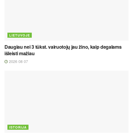
LIETUVOJE
Daugiau nei 3 tūkst. vairuotojų jau žino, kaip degalams
išleisti mažiau
2026 08 07
ISTORIJA