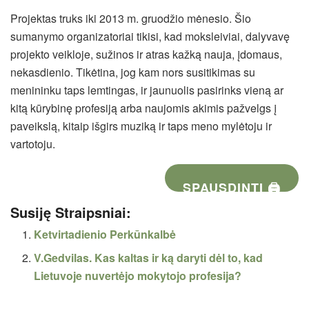
Projektas truks iki 2013 m. gruodžio mėnesio. Šio
sumanymo organizatoriai tikisi, kad moksleiviai, dalyvavę
projekto veikloje, sužinos ir atras kažką nauja, įdomaus,
nekasdienio. Tikėtina, jog kam nors susitikimas su
menininku taps lemtingas, ir jaunuolis pasirinks vieną ar
kitą kūrybinę profesiją arba naujomis akimis pažvelgs į
paveikslą, kitaip išgirs muziką ir taps meno mylėtoju ir
vartotoju.
SPAUSDINTI 🖨
Susiję Straipsniai:
Ketvirtadienio Perkūnkalbė
V.Gedvilas. Kas kaltas ir ką daryti dėl to, kad
Lietuvoje nuvertėjo mokytojo profesija?