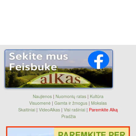
Naujienos
|
Nuomonių ratas
|
Kultūra
Visuomenė
|
Gamta ir žmogus
|
Mokslas
Skaitiniai
|
VideoAlkas
|
Visi rašiniai
|
Paremkite Alką
Pradžia