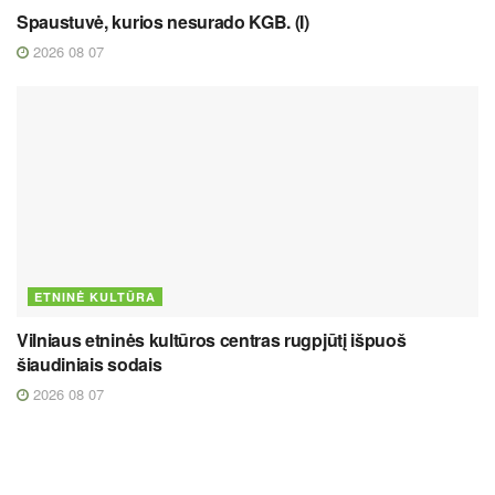
Spaustuvė, kurios nesurado KGB. (I)
2026 08 07
ETNINĖ KULTŪRA
Vilniaus etninės kultūros centras rugpjūtį išpuoš
šiaudiniais sodais
2026 08 07