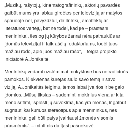
„Muzikų, rašytojų, kinematografininkų, aktorių pavardės
galbūt mums yra labiau girdėtos per televiziją ar matytos
spaudoje nei, pavyzdžiui, dailininkų, architektų ar
literatūros vertėjų, bet ne todėl, kad jie – prastesni
menininkai, tiesiog jų kūrybos žanrai nėra patrauklūs ar
įdomūs televizijai ir laikraščių redaktoriams, todėl juos
mažiau rodo, apie juos mažiau rašo“, – teigia projekto
iniciatorė A.Jonikaitė.
Menininkų vedami užsiėmimai mokyklose bus netradicinės
pamokos. Kiekvienas kūrėjas siūlo savo temą ir savo
viziją. A.Jonikaitės teigimu, temos labai įvairios ir be galo
įdomios. „Mūsų tikslas – sudominti mokinius viena ar kita
meno sritimi, išplėsti jų suvokimą, kas yra menas, ir galbūt
sugriauti kai kuriuos stereotipus apie menininkus, nes
menininkai gali būti patys įvairiausi žmonės visomis
prasmėmis“, – mintimis dalijasi pašnekovė.