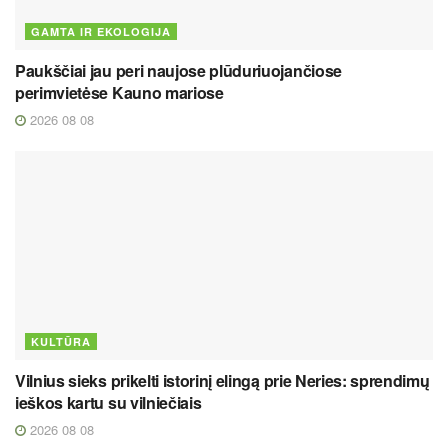
GAMTA IR EKOLOGIJA
Paukščiai jau peri naujose plūduriuojančiose
perimvietėse Kauno mariose
2026 08 08
KULTŪRA
Vilnius sieks prikelti istorinį elingą prie Neries: sprendimų
ieškos kartu su vilniečiais
2026 08 08