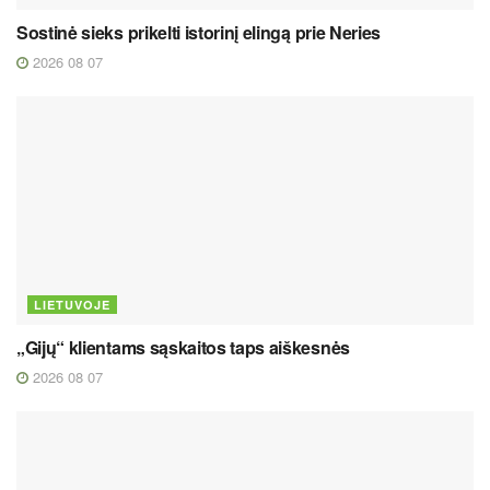
Sostinė sieks prikelti istorinį elingą prie Neries
2026 08 07
LIETUVOJE
„Gijų“ klientams sąskaitos taps aiškesnės
2026 08 07