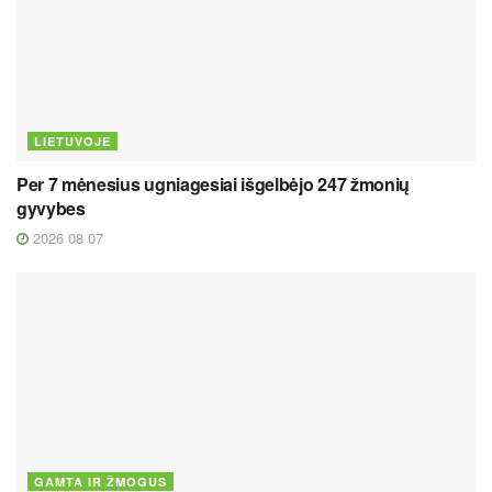
LIETUVOJE
Per 7 mėnesius ugniagesiai išgelbėjo 247 žmonių
gyvybes
2026 08 07
GAMTA IR ŽMOGUS