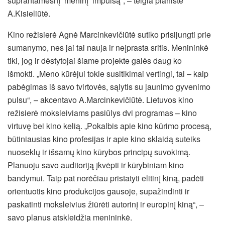
suprantamesnį meninį impulsą“, – teigia pianistė
A.Kisieliūtė.
Kino režisierė Agnė Marcinkevičiūtė sutiko prisijungti prie
sumanymo, nes jai tai nauja ir neįprasta sritis. Menininkė
tiki, jog ir dėstytojai šiame projekte galės daug ko
išmokti. „Meno kūrėjui tokie susitikimai vertingi, tai – kaip
pabėgimas iš savo tvirtovės, sąlytis su jaunimo gyvenimo
pulsu“, – akcentavo A.Marcinkevičiūtė. Lietuvos kino
režisierė moksleiviams pasiūlys dvi programas – kino
virtuvę bei kino kelią. „Pokalbis apie kino kūrimo procesą,
būtiniausias kino profesijas ir apie kino sklaidą suteiks
nuoseklų ir išsamų kino kūrybos principų suvokimą.
Planuoju savo auditoriją įkvėpti ir kūrybiniam kino
bandymui. Taip pat norėčiau pristatyti elitinį kiną, padėti
orientuotis kino produkcijos gausoje, supažindinti ir
paskatinti moksleivius žiūrėti autorinį ir europinį kiną“, –
savo planus atskleidžia menininkė.