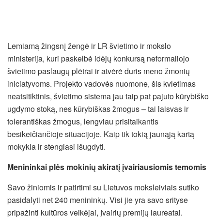
Lemiamą žingsnį žengė ir LR švietimo ir mokslo
ministerija, kuri paskelbė idėjų konkursą neformaliojo
švietimo paslaugų plėtrai ir atvėrė duris meno žmonių
iniciatyvoms. Projekto vadovės nuomone, šis kvietimas
neatsitiktinis, švietimo sistema jau taip pat pajuto kūrybiško
ugdymo stoką, nes kūrybiškas žmogus – tai laisvas ir
tolerantiškas žmogus, lengviau prisitaikantis
besikeičiančioje situacijoje. Kaip tik tokią jaunąją kartą
mokykla ir stengiasi išugdyti.
Menininkai plės mokinių akiratį įvairiausiomis temomis
Savo žiniomis ir patirtimi su Lietuvos moksleiviais sutiko
pasidalyti net 240 menininkų. Visi jie yra savo srityse
pripažinti kultūros veikėjai, įvairių premijų laureatai.