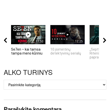
17:50
12:25
Se7en – kai tamsa
10 įsimintinų
„Septynių Ka
tampa meno kūriniu
detektyvinių serialų
Riteris" – kai
paprastumas
ALKO TURINYS
ALKO
TURINYS
Parašykite komentarą