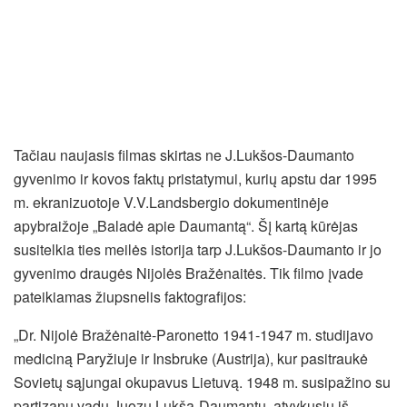
Tačiau naujasis filmas skirtas ne J.Lukšos-Daumanto
gyvenimo ir kovos faktų pristatymui, kurių apstu dar 1995
m. ekranizuotoje V.V.Landsbergio dokumentinėje
apybraižoje „Baladė apie Daumantą“. Šį kartą kūrėjas
susitelkia ties meilės istorija tarp J.Lukšos-Daumanto ir jo
gyvenimo draugės Nijolės Bražėnaitės. Tik filmo įvade
pateikiamas žiupsnelis faktografijos:
„Dr. Nijolė Bražėnaitė-Paronetto 1941-1947 m. studijavo
mediciną Paryžiuje ir Insbruke (Austrija), kur pasitraukė
Sovietų sąjungai okupavus Lietuvą. 1948 m. susipažino su
partizanų vadu Juozu Lukša-Daumantu, atvykusiu iš