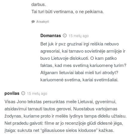
darbus.
Tai turi būti vertinama, o ne peikiama.
Atsakyti
Domantas
15 metų ago
Bet juk ir pvz gruzinai irgi reiškia nebuvo
agresoriai, kai tarnavo sovietinėje armijoje ir
buvo Lietuvoje dislokuoti. O kam patiko
faktas, kad mes svetimą kariuomenę turim?
Afganam lietuviai labai mieli turi atrodyt?
kariuomenė svetima, kariai svetimšaliai.
povilas
15 metų ago
Visas Jono tekstas persunktas meile Lietuvai, gyvenimui,
atsidavimui tarnauti tautos gerovei. Nuostabus vartojamas
žodynas, kuriame proto ir meilės lydinys tampa dideliu užtaisu.
Net pradedu galvoti: filme ar jo recenzijoje glūdi didesnė jėga,
įtaiga: sukruta net “giliausiuose sielos kloduose” kažkas.