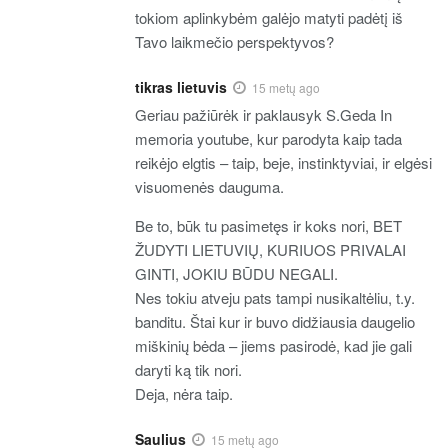
tokiom aplinkybėm galėjo matyti padėtį iš
Tavo laikmečio perspektyvos?
tikras lietuvis
15 metų ago
Geriau pažiūrėk ir paklausyk S.Geda In
memoria youtube, kur parodyta kaip tada
reikėjo elgtis – taip, beje, instinktyviai, ir elgėsi
visuomenės dauguma.
Be to, būk tu pasimetęs ir koks nori, BET
ŽUDYTI LIETUVIŲ, KURIUOS PRIVALAI
GINTI, JOKIU BŪDU NEGALI.
Nes tokiu atveju pats tampi nusikaltėliu, t.y.
banditu. Štai kur ir buvo didžiausia daugelio
miškinių bėda – jiems pasirodė, kad jie gali
daryti ką tik nori.
Deja, nėra taip.
Saulius
15 metų ago