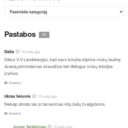
ALKO
TURINYS
Pastabos
71
Dalia
15 metų ago
Dėkui V.V.Landsbergiui, kad savo kūryba stiprina mūsų tautinę
dvasią primindamas skaudžius bet didingus mūsų istorijos
įvykius.
Atsakyti
tikras lietuvis
15 metų ago
Nekaip atrodo tas jo tarnavimas kitų šalių žvalgyboms.
Atsakyti
Jonas Vaiškūnas
15 metų ago