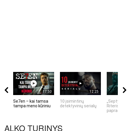
17:50
12:25
Se7en – kai tamsa
10 įsimintinų
„Septynių Ka
tampa meno kūriniu
detektyvinių serialų
Riteris" – kai
paprastumas
ALKO TURINYS