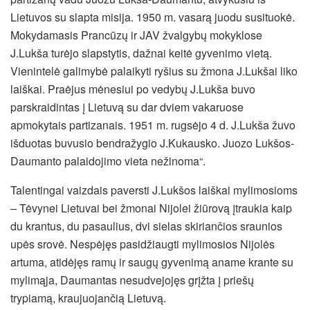
Lietuvos su slapta misija. 1950 m. vasarą juodu susituokė.
Mokydamasis Prancūzų ir JAV žvalgybų mokyklose
J.Lukša turėjo slapstytis, dažnai keitė gyvenimo vietą.
Vienintelė galimybė palaikyti ryšius su žmona J.Lukšai liko
laiškai. Praėjus mėnesiui po vedybų J.Lukša buvo
parskraidintas į Lietuvą su dar dviem vakaruose
apmokytais partizanais. 1951 m. rugsėjo 4 d. J.Lukša žuvo
išduotas buvusio bendražygio J.Kukausko. Juozo Lukšos-
Daumanto palaidojimo vieta nežinoma“.
Talentingai vaizdais paversti J.Lukšos laiškai mylimosioms
– Tėvynei Lietuvai bei žmonai Nijolei žiūrovą įtraukia kaip
du krantus, du pasaulius, dvi sielas skiriančios sraunios
upės srovė. Nespėjęs pasidžiaugti mylimosios Nijolės
artuma, atidėjęs ramų ir saugų gyvenimą aname krante su
mylimąja, Daumantas nesudvejojęs grįžta į priešų
trypiamą, kraujuojančią Lietuvą.