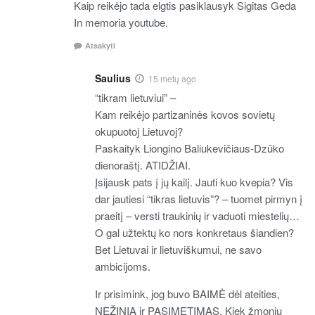
Kaip reikėjo tada elgtis pasiklausyk Sigitas Geda
In memoria youtube.
Atsakyti
Saulius
15 metų ago
“tikram lietuviui” –
Kam reikėjo partizaninės kovos sovietų
okupuotoj Lietuvoj?
Paskaityk Liongino Baliukevičiaus-Dzūko
dienoraštį. ATIDŽIAI.
Įsijausk pats į jų kailį. Jauti kuo kvepia? Vis
dar jautiesi “tikras lietuvis”? – tuomet pirmyn į
praeitį – versti traukinių ir vaduoti miestelių…
O gal užtektų ko nors konkretaus šiandien?
Bet Lietuvai ir lietuviškumui, ne savo
ambicijoms.
Ir prisimink, jog buvo BAIMĖ dėl ateities,
NEŽINIA ir PASIMETIMAS. Kiek žmonių