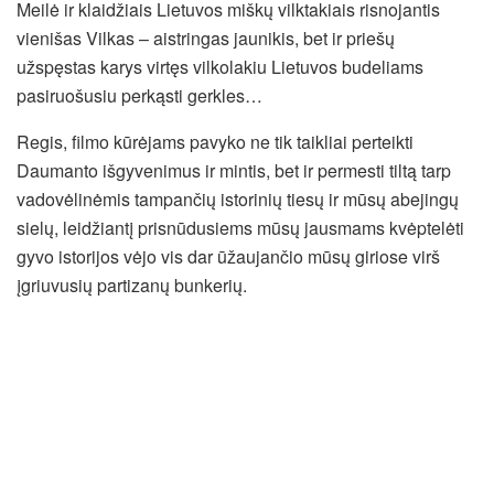
Meilė ir klaidžiais Lietuvos miškų vilktakiais risnojantis
vienišas Vilkas – aistringas jaunikis, bet ir priešų
užspęstas karys virtęs vilkolakiu Lietuvos budeliams
pasiruošusiu perkąsti gerkles…
Regis, filmo kūrėjams pavyko ne tik taikliai perteikti
Daumanto išgyvenimus ir mintis, bet ir permesti tiltą tarp
vadovėlinėmis tampančių istorinių tiesų ir mūsų abejingų
sielų, leidžiantį prisnūdusiems mūsų jausmams kvėptelėti
gyvo istorijos vėjo vis dar ūžaujančio mūsų giriose virš
įgriuvusių partizanų bunkerių.