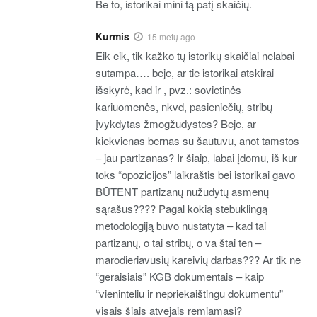
Be to, istorikai mini tą patį skaičių.
Kurmis
15 metų ago
Eik eik, tik kažko tų istorikų skaičiai nelabai
sutampa…. beje, ar tie istorikai atskirai
išskyrė, kad ir , pvz.: sovietinės
kariuomenės, nkvd, pasieniečių, stribų
įvykdytas žmogžudystes? Beje, ar
kiekvienas bernas su šautuvu, anot tamstos
– jau partizanas? Ir šiaip, labai įdomu, iš kur
toks “opozicijos” laikraštis bei istorikai gavo
BŪTENT partizanų nužudytų asmenų
sąrašus???? Pagal kokią stebuklingą
metodologiją buvo nustatyta – kad tai
partizanų, o tai stribų, o va štai ten –
marodieriavusių kareivių darbas??? Ar tik ne
“geraisiais” KGB dokumentais – kaip
“vieninteliu ir nepriekaištingu dokumentu”
visais šiais atvejais remiamasi?