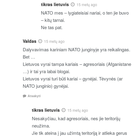
tikras lietuvis
15 metų ago
NATO mes – lygiateisiai nariai, o ten jie buvo
– kitų tarnai.
Ne tas pat.
Valdas
15 metų ago
Dalyvavimas kariniam NATO junginyje yra reikalingas.
Bet …
Lietuvos vyrai tampa kariais – agresoriais (Afganistane
…) ir tai yra labai blogai.
Lietuvos vyrai turi būti kariai – gynėjai. Tėvynės (ar
NATO junginio) gynėjai.
Atsakyti
tikras lietuvis
15 metų ago
Nesakyčiau, kad agresoriais, nes jie teritorijų
neužima.
Jie tik ateina į jau užimtą teritoriją ir atlieka gerus