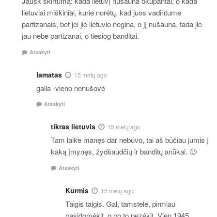
Jausk skirtumą: kada lietuvį nušauna okupantai, o kada
lietuviai miškiniai, kurie norėtų, kad juos vadintume
partizanais, bet jei jie lietuvio negina, o jį nušauna, tada jie
jau nebe partizanai, o tiesiog banditai.
Atsakyti
lamatas
15 metų ago
gaila -vieno nenušovė
Atsakyti
tikras lietuvis
15 metų ago
Tam laike manęs dar nebuvo, tai aš būčiau jumis į
kaką įmynęs, žydšaudčių ir banditų anūkai. 🙂
Atsakyti
Kurmis
15 metų ago
Taigis taigis. Gal, tamstele, pirmiau
pasidomėkit, o po to pezėkit. Vien 1945