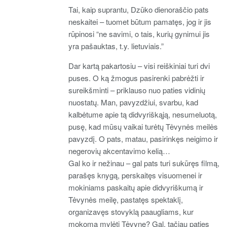
Tai, kaip suprantu, Dzūko dienoraščio pats
neskaitei – tuomet būtum pamatęs, jog ir jis
rūpinosi “ne savimi, o tais, kurių gynimui jis
yra pašauktas, t.y. lietuviais.”
Dar kartą pakartosiu – visi reiškiniai turi dvi
puses. O ką žmogus pasirenki pabrėžti ir
sureikšminti – priklauso nuo paties vidinių
nuostatų. Man, pavyzdžiui, svarbu, kad
kalbėtume apie tą didvyriškąją, nesumeluotą,
pusę, kad mūsų vaikai turėtų Tėvynės meilės
pavyzdį. O pats, matau, pasirinkęs neigimo ir
negerovių akcentavimo kelią…
Gal ko ir nežinau – gal pats turi sukūręs filmą,
parašęs knygą, perskaitęs visuomenei ir
mokiniams paskaitų apie didvyriškumą ir
Tėvynės meilę, pastatęs spektaklį,
organizavęs stovyklą paaugliams, kur
mokoma mylėti Tėvynę? Gal, tačiau paties