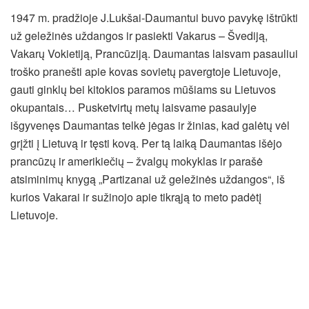
1947 m. pradžioje J.Lukšai-Daumantui buvo pavykę ištrūkti
už geležinės uždangos ir pasiekti Vakarus – Švediją,
Vakarų Vokietiją, Prancūziją. Daumantas laisvam pasauliui
troško pranešti apie kovas sovietų pavergtoje Lietuvoje,
gauti ginklų bei kitokios paramos mūšiams su Lietuvos
okupantais… Pusketvirtų metų laisvame pasaulyje
išgyvenęs Daumantas telkė jėgas ir žinias, kad galėtų vėl
grįžti į Lietuvą ir tęsti kovą. Per tą laiką Daumantas išėjo
prancūzų ir amerikiečių – žvalgų mokyklas ir parašė
atsiminimų knygą „Partizanai už geležinės uždangos“, iš
kurios Vakarai ir sužinojo apie tikrąją to meto padėtį
Lietuvoje.