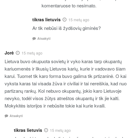
komentaruose to nesimato.
tikras lietuvis
15 metų ago
Ar tik nebūsi iš žydšovių giminės?
Atsakyti
Jorė
15 metų ago
Lietuva buvo okupuota sovietų ir vyko karas tarp okupantų
kariuomenės ir likusių Lietuvos karių, kurie ir vadovavo šiam
karui. Tuomet tik karo forma buvo galima tik prtizaninė. O kai
vyksta karas tai visada žūva ir civiliai ir tai nereiškia, kad nuo
partizanų rankų. Kol nebuvo okupantų, jokio karo Lietuvoje
nevyko, todėl visos žūtys atneštos okupantų ir tik jie kalti.
Mokykitės istorijos ir nebūsite tokie kai kurie kvaili.
Atsakyti
tikras lietuvis
15 metų ago