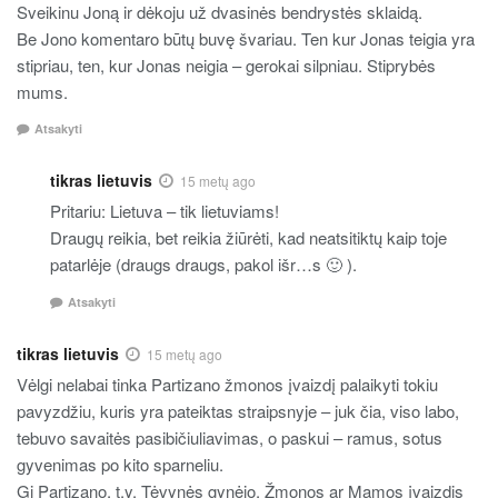
Sveikinu Joną ir dėkoju už dvasinės bendrystės sklaidą.
Be Jono komentaro būtų buvę švariau. Ten kur Jonas teigia yra
stipriau, ten, kur Jonas neigia – gerokai silpniau. Stiprybės
mums.
Atsakyti
tikras lietuvis
15 metų ago
Pritariu: Lietuva – tik lietuviams!
Draugų reikia, bet reikia žiūrėti, kad neatsitiktų kaip toje
patarlėje (draugs draugs, pakol išr…s 🙂 ).
Atsakyti
tikras lietuvis
15 metų ago
Vėlgi nelabai tinka Partizano žmonos įvaizdį palaikyti tokiu
pavyzdžiu, kuris yra pateiktas straipsnyje – juk čia, viso labo,
tebuvo savaitės pasibičiuliavimas, o paskui – ramus, sotus
gyvenimas po kito sparneliu.
Gi Partizano, t.y. Tėvynės gynėjo, Žmonos ar Mamos įvaizdis