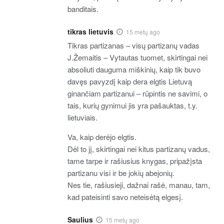
banditais.
tikras lietuvis
15 metų ago
Tikras partizanas – visų partizanų vadas
J.Žemaitis – Vytautas tuomet, skirtingai nei
absoliuti dauguma miškinių, kaip tik buvo
davęs pavyzdį kaip dera elgtis Lietuvą
ginančiam partizanui – rūpintis ne savimi, o
tais, kurių gynimui jis yra pašauktas, t.y.
lietuviais.
Va, kaip derėjo elgtis.
Dėl to jį, skirtingai nei kitus partizanų vadus,
tame tarpe ir rašiusius knygas, pripažįsta
partizanu visi ir be jokių abejonių.
Nes tie, rašiusieji, dažnai rašė, manau, tam,
kad pateisinti savo neteisėtą elgesį.
Saulius
15 metų ago