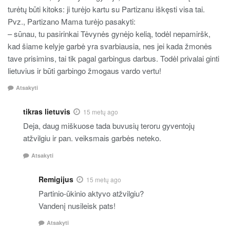
turėtų būti kitoks: ji turėjo kartu su Partizanu iškęsti visa tai.
Pvz., Partizano Mama turėjo pasakyti:
– sūnau, tu pasirinkai Tėvynės gynėjo kelią, todėl nepamiršk,
kad šiame kelyje garbė yra svarbiausia, nes jei kada žmonės
tave prisimins, tai tik pagal garbingus darbus. Todėl privalai ginti
lietuvius ir būti garbingo žmogaus vardo vertu!
Atsakyti
tikras lietuvis
15 metų ago
Deja, daug miškuose tada buvusių teroru gyventojų
atžvilgiu ir pan. veiksmais garbės neteko.
Atsakyti
Remigijus
15 metų ago
Partinio-ūkinio aktyvo atžvilgiu?
Vandenį nusileisk pats!
Atsakyti