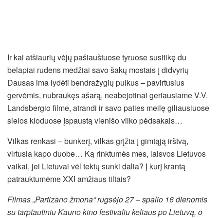
Ir kai atšiaurių vėjų pašiauštuose tyruose susitikę du
belapiai rudens medžiai savo šakų mostais į didvyrių
Dausas ima lydėti bendražygių pulkus – pavirtusius
gervėmis, nubraukęs ašarą, neabejotinai geriausiame V.V.
Landsbergio filme, atrandi ir savo paties meilę giliausiuose
sielos kloduose įspaustą vienišo vilko pėdsakais…
Vilkas renkasi – bunkerį, vilkas grįžta į gimtąją irštvą,
virtusia kapo duobe… Ką rinktumės mes, laisvos Lietuvos
vaikai, jei Lietuvai vėl tektų sunki dalia? Į kurį krantą
patrauktumėme XXI amžiaus tiltais?
Filmas „Partizano žmona“ rugsėjo 27 – spalio 16 dienomis
su tarptautiniu Kauno kino festivaliu keliaus po Lietuvą, o