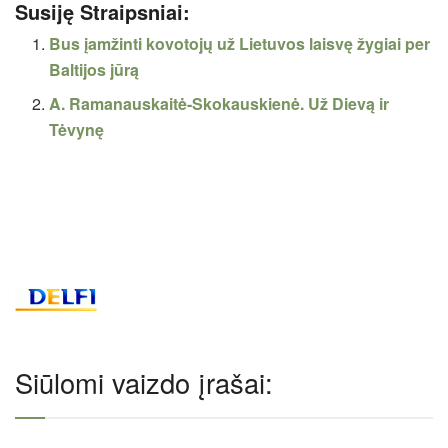
Susiję Straipsniai:
Bus įamžinti kovotojų už Lietuvos laisvę žygiai per
Baltijos jūrą
A. Ramanauskaitė-Skokauskienė. Už Dievą ir
Tėvynę
Siūlomi vaizdo įrašai: