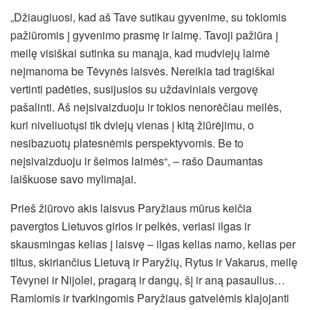
„Džiaugiuosi, kad aš Tave sutikau gyvenime, su tokiomis
pažiūromis į gyvenimo prasmę ir laimę. Tavoji pažiūra į
meilę visiškai sutinka su manąja, kad mudviejų laimė
neįmanoma be Tėvynės laisvės. Nereikia tad tragiškai
vertinti padėties, susijusios su uždaviniais vergovę
pašalinti. Aš neįsivaizduoju ir tokios nenorėčiau meilės,
kuri niveliuotųsi tik dviejų vienas į kitą žiūrėjimu, o
nesibazuotų platesnėmis perspektyvomis. Be to
neįsivaizduoju ir šeimos laimės“, – rašo Daumantas
laiškuose savo mylimajai.
Prieš žiūrovo akis laisvus Paryžiaus mūrus keičia
pavergtos Lietuvos girios ir pelkės, veriasi ilgas ir
skausmingas kelias į laisvę – ilgas kelias namo, kelias per
tiltus, skiriančius Lietuvą ir Paryžių, Rytus ir Vakarus, meilę
Tėvynei ir Nijolei, pragarą ir dangų, šį ir aną pasaulius…
Ramiomis ir tvarkingomis Paryžiaus gatvelėmis klajojanti