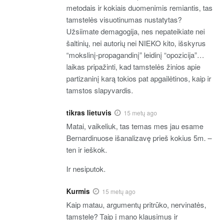
metodais ir kokiais duomenimis remiantis, tas
tamstelės visuotinumas nustatytas?
Užsiimate demagogija, nes nepateikiate nei
šaltinių, nei autorių nei NIEKO kito, išskyrus
“mokslinį-propagandinį” leidinį “opozicija”…
laikas pripažinti, kad tamstelės žinios apie
partizaninį karą tokios pat apgailėtinos, kaip ir
tamstos slapyvardis.
tikras lietuvis
15 metų ago
Matai, vaikeliuk, tas temas mes jau esame
Bernardinuose išanalizavę prieš kokius 5m. –
ten ir ieškok.
Ir nesiputok.
Kurmis
15 metų ago
Kaip matau, argumentų pritrūko, nervinatės,
tamstele? Taip į mano klausimus ir