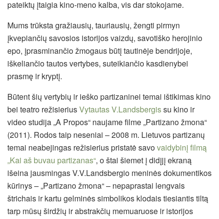
pateiktų įtaigia kino-meno kalba, vis dar stokojame.
Mums trūksta gražiausių, tauriausių, žengti pirmyn
įkvepiančių savosios istorijos vaizdų, savotiško herojinio
epo, įprasminančio žmogaus būtį tautinėje bendrijoje,
iškeliančio tautos vertybes, suteikiančio kasdienybei
prasmę ir kryptį.
Būtent šių vertybių ir ieško partizaninei temai ištikimas kino
bei teatro režisierius
Vytautas V.Landsbergis
su kino ir
video studija „A Propos“ naujame filme „Partizano žmona“
(2011). Rodos taip neseniai – 2008 m. Lietuvos partizanų
temai neabejingas režisierius pristatė savo
vaidybinį filmą
„Kai aš buvau partizanas“
, o štai šiemet į didįjį ekraną
išeina jausmingas V.V.Landsbergio meninės dokumentikos
kūrinys – „Partizano žmona“ – nepaprastai lengvais
štrichais ir kartu gelminės simbolikos klodais tiesiantis tiltą
tarp mūsų širdžių ir abstrakčių memuaruose ir istorijos