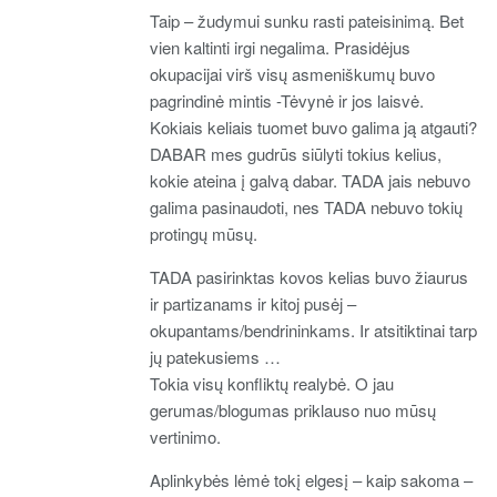
Taip – žudymui sunku rasti pateisinimą. Bet
vien kaltinti irgi negalima. Prasidėjus
okupacijai virš visų asmeniškumų buvo
pagrindinė mintis -Tėvynė ir jos laisvė.
Kokiais keliais tuomet buvo galima ją atgauti?
DABAR mes gudrūs siūlyti tokius kelius,
kokie ateina į galvą dabar. TADA jais nebuvo
galima pasinaudoti, nes TADA nebuvo tokių
protingų mūsų.
TADA pasirinktas kovos kelias buvo žiaurus
ir partizanams ir kitoj pusėj –
okupantams/bendrininkams. Ir atsitiktinai tarp
jų patekusiems …
Tokia visų konfliktų realybė. O jau
gerumas/blogumas priklauso nuo mūsų
vertinimo.
Aplinkybės lėmė tokį elgesį – kaip sakoma –