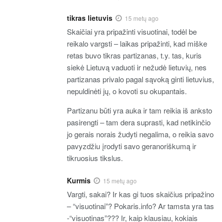
tikras lietuvis
15 metų ago
Skaičiai yra pripažinti visuotinai, todėl be
reikalo vargsti – laikas pripažinti, kad miške
retas buvo tikras partizanas, t.y. tas, kuris
siekė Lietuvą vaduoti ir nežudė lietuvių, nes
partizanas privalo pagal sąvoką ginti lietuvius,
nepuldinėti jų, o kovoti su okupantais.
Partizanu būti yra auka ir tam reikia iš anksto
pasirengti – tam dera suprasti, kad netikinčio
jo gerais norais žudyti negalima, o reikia savo
pavyzdžiu įrodyti savo geranoriškumą ir
tikruosius tikslus.
Kurmis
15 metų ago
Vargti, sakai? Ir kas gi tuos skaičius pripažino
– “visuotinai”? Pokaris.info? Ar tamsta yra tas
-“visuotinas”??? Ir, kaip klausiau, kokiais