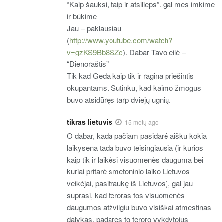
“Kaip šauksi, taip ir atsilieps”. gal mes imkime
ir būkime
Jau – paklausiau
(
http://www.youtube.com/watch?
v=gzKS9Bb8SZc
). Dabar Tavo eilė –
“Dienoraštis”
Tik kad Geda kaip tik ir ragina priešintis
okupantams. Sutinku, kad kaimo žmogus
buvo atsidūręs tarp dviejų ugnių.
tikras lietuvis
15 metų ago
O dabar, kada pačiam pasidarė aišku kokia
laikysena tada buvo teisingiausia (ir kurios
kaip tik ir laikėsi visuomenės dauguma bei
kuriai pritarė smetoninio laiko Lietuvos
veikėjai, pasitraukę iš Lietuvos), gal jau
suprasi, kad teroras tos visuomenės
daugumos atžvilgiu buvo visiškai atmestinas
dalykas, padaręs to teroro vykdytojus