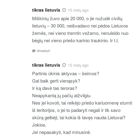
tikras lietuvis
15 metų ago
Miškinių žuvo apie 20 000, o jie nužudė civilių
lietuvių – 30 000, neišvadavo nei pėdos Lietuvos
žemės, nei vieno tremtin vežamo, nenuleido nuo
bėgių nei vieno priešo karinio traukinio. Ir t.t.
Atsakyti
tikras lietuvis
15 metų ago
Partinis ūkinis aktyvas – šeimos?
Gal baik gerti vienąsyk?
Ir ką davė tas teroras?
Neapykantą jų pačių atžvilgiu.
Nes jei kovoti, tai reikėjo priešo kariuomenę stumti
iš teritorijos, o jei to padaryti negali ir tik savo
skūrą gelbėji, tai kokia iš tavęs nauda Lietuvai?
Jokios.
Jei nepasakyti, kad minusinė.