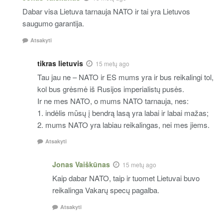
Dabar visa Lietuva tarnauja NATO ir tai yra Lietuvos
saugumo garantija.
Atsakyti
tikras lietuvis
15 metų ago
Tau jau ne – NATO ir ES mums yra ir bus reikalingi tol,
kol bus grėsmė iš Rusijos imperialistų pusės.
Ir ne mes NATO, o mums NATO tarnauja, nes:
1. indėlis mūsų į bendrą lasą yra labai ir labai mažas;
2. mums NATO yra labiau reikalingas, nei mes jiems.
Atsakyti
Jonas Vaiškūnas
15 metų ago
Kaip dabar NATO, taip ir tuomet Lietuvai buvo
reikalinga Vakarų specų pagalba.
Atsakyti