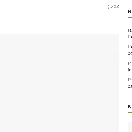
22
N
R.
Li
Li
po
Pi
įa
Pe
pa
Ki