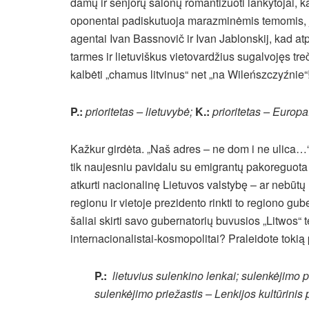
damų ir senjorų salonų romantizuoti lankytojai, ka
oponentai padiskutuoja marazminėmis temomis, jog 
agentai Ivan Bassnovič ir Ivan Jablonskij, kad atp
tarmes ir lietuviškus vietovardžius sugalvojęs tre
kalbėti „chamus litvinus“ net „na Wileńszczyźnie“
P.:
prioritetas – lietuvybė;
K.:
prioritetas – Europa
Kažkur girdėta. „Naš adres – ne dom i ne ulica…“
tik naujesniu pavidalu su emigrantų pakoreguota a
atkurti nacionalinę Lietuvos valstybę – ar nebū
regionu ir vietoje prezidento rinkti to regiono gub
šaliai skirti savo gubernatorių buvusios „Litwos“ t
internacionalistai-kosmopolitai? Praleidote tokią
P.:
lietuvius sulenkino lenkai;
sulenkėjimo pr
sulenkėjimo priežastis –
Lenkijos kultūrini