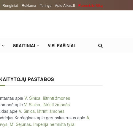
Renginiai
Reklama
Turinys
Apie Alkas.lt
Paremkite Alką
S
SKAITINIAI
VISI RAŠINIAI
KAITYTOJŲ PASTABOS
ntautas
apie
V. Sinica. Ištrinti žmonės
uomonė
apie
V. Sinica. Ištrinti žmonės
ldas
apie
V. Sinica. Ištrinti žmonės
driejus Korčaginas apie geruosius rusus
apie
A.
vys, M. Sėjūnas. Imperija nemiršta tyliai