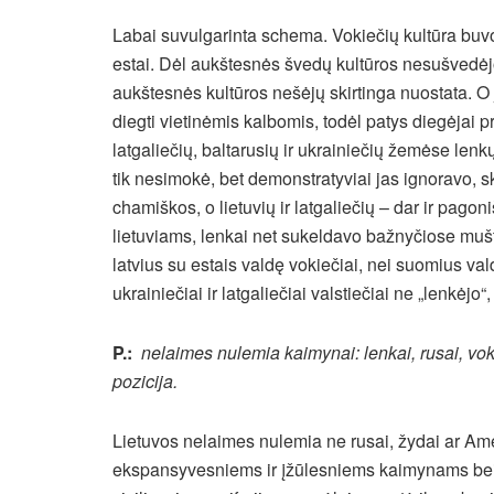
Labai suvulgarinta schema. Vokiečių kultūra buvo 
estai. Dėl aukštesnės švedų kultūros nesušvedėj
aukštesnės kultūros nešėjų skirtinga nuostata. O 
diegti vietinėmis kalbomis, todėl patys diegėjai pr
latgaliečių, baltarusių ir ukrainiečių žemėse lenkų
tik nesimokė, bet demonstratyviai jas ignoravo, 
chamiškos, o lietuvių ir latgaliečių – dar ir pago
lietuviams, lenkai net sukeldavo bažnyčiose muš
latvius su estais valdę vokiečiai, nei suomius vald
ukrainiečiai ir latgaliečiai valstiečiai ne „lenkėjo“
P.:
nelaimes nulemia kaimynai: lenkai, rusai, vok
pozicija.
Lietuvos nelaimes nulemia ne rusai, žydai ar Ame
ekspansyvesniems ir įžūlesniems kaimynams bei 