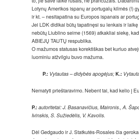
to, jie save laikė rusais, ne prancūzais. Dabartini
Lotynų Amerikos ispanų ar portugalų kilmės (!) gyv
ir kt. – nesitapatina su Europos ispanais ar portug
Jei LDK didikai būtų tapatinęsi su lenkais ir lai
nebūtų Liublino seime (1569) atkakliai siekę, kad
ABIEJŲ TAUTŲ respublika.
O mažumos statusas korektiškas bet kuriuo atveju,
luominiu atžvilgiu buvo mažuma.
P.:
Vytautas – didybės apogėjus;
K.:
Vytauta
Nematyti prieštaravimo. Nebent tai, kad kelio į E
P.:
autoritetai: J. Basanavičius, Maironis., A. Š
Ivinskis, S. Sužiedėlis, V. Kavolis.
Dėl Gedgaudo ir J. Statkutės-Rosales čia geroka