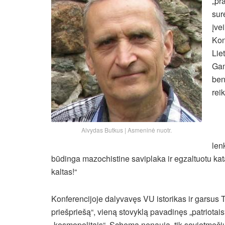
„pr
su
įve
Kon
Lie
Gam
ben
rei
Alvydas Butkus | Asmeninė nuotr.
len
būdinga mazochistine saviplaka ir egzaltuotu kata
kaltas!“
Konferencijoje dalyvavęs VU istorikas ir garsus 
priešpriešą“, vieną stovyklą pavadinęs „patriotais“,
„kosmopolitais“. Schema nenauja, tik sovietmečiu 