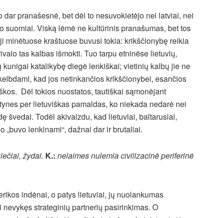
dar pranašesnė, bet dėl to nesuvokietėjo nei latviai, nei
o suomiai. Viską lėmė ne kultūrinis pranašumas, bet tos
ji minėtuose kraštuose buvusi tokia: krikščionybę reikia
ivalo tas kalbas išmokti. Tuo tarpu etninėse lietuvių,
 kunigai katalikybę diegė lenkiškai; vietinių kalbų jie ne
skelbdami, kad jos netinkančios krikščionybei, esančios
niškos. Dėl tokios nuostatos, tautiškai sąmonėjant
tynes per lietuviškas pamaldas, ko niekada nedarė nei
ę švedai. Todėl akivaizdu, kad lietuviai, baltarusiai,
, o „buvo lenkinami“, dažnai dar ir brutaliai.
iečiai, žydai.
K.:
nelaimes nulemia civilizacinė periferinė
rikos indėnai, o patys lietuviai, jų nuolankumas
nevykęs strateginių partnerių pasirinkimas. O