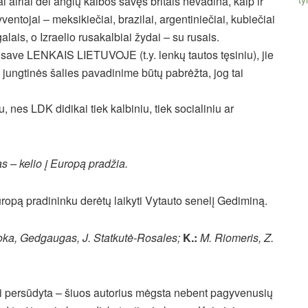
ai airiai dėl anglų kalbos savęs britais nevadina, kaip ir
entojai – meksikiečiai, brazilai, argentiniečiai, kubiečiai
alais, o Izraelio rusakalbiai žydai – su rusais.
kę save LENKAIS LIETUVOJE (t.y. lenkų tautos tęsiniu), jie
 jungtinės šalies pavadinime būtų pabrėžta, jog tai
 nes LDK didikai tiek kalbiniu, tiek socialiniu ar
s – kelio į Europą pradžia.
uropą pradininku derėtų laikyti Vytauto senelį Gediminą.
apoka, Gedgaugas, J. Statkutė-Rosales;
K.:
M. Riomeris, Z.
i persūdyta – šiuos autorius mėgsta nebent pagyvenusių