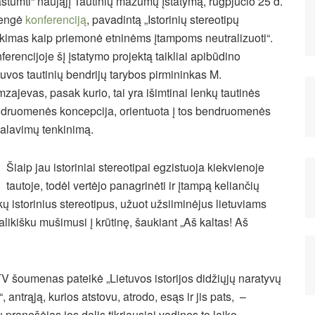
astumti“ naująjį Tautinių mažumų įstatymą, rugpjūčio 25 d.
rengė
konferenciją
, pavadintą „Istorinių stereotipų
ikimas kaip priemonė etninėms įtampoms neutralizuoti“.
ferencijoje šį įstatymo projektą taikliai apibūdino
tuvos tautinių bendrijų tarybos pirmininkas M.
zajevas, pasak kurio, tai yra išimtinai lenkų tautinės
druomenės koncepcija, orientuota į tos bendruomenės
kalavimų tenkinimą.
Šiaip jau istoriniai stereotipai egzistuoja kiekvienoje
tautoje, todėl vertėjo panagrinėti ir įtampą keliančių
kų istorinius stereotipus,
užuot užsiiminėjus lietuviams
likišku mušimusi į krūtinę, šaukiant „Aš kaltas! Aš
TV šoumenas pateikė „Lietuvos istorijos didžiųjų naratyvų
 antrąją, kurios atstovu, atrodo, esąs ir jis pats, –
pranešėjas jos dalis tikriausiai vadinęs to laiko