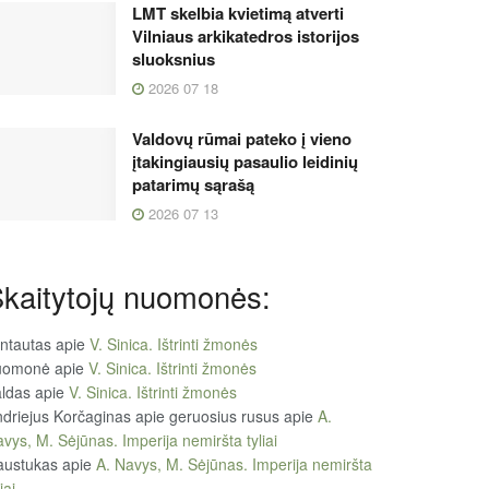
LMT skelbia kvietimą atverti
Vilniaus arkikatedros istorijos
sluoksnius
2026 07 18
Valdovų rūmai pateko į vieno
įtakingiausių pasaulio leidinių
patarimų sąrašą
2026 07 13
kaitytojų nuomonės:
ntautas
apie
V. Sinica. Ištrinti žmonės
uomonė
apie
V. Sinica. Ištrinti žmonės
ldas
apie
V. Sinica. Ištrinti žmonės
driejus Korčaginas apie geruosius rusus
apie
A.
vys, M. Sėjūnas. Imperija nemiršta tyliai
austukas
apie
A. Navys, M. Sėjūnas. Imperija nemiršta
iai