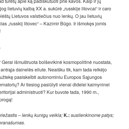
d turėtų apie ką padiskutuoti prie kavos. Kaip ir jų
lietuvių kalbą XX a. sukūrė „russkije litovcai“ ir caro
lėštų Lietuvos valstiečius nuo lenkų. O jau lietuvių
čias „russkij litovec“ – Kazimir Būgo. Ir išmokęs jomis
!
.
 Gerai išmuštruota bolševikinė kosmopolitinė nuostata,
ntrąja dainelės eilute. Neaišku tik, kam tada reikėjo
tų užtekę pasiskelbti autonominiu Europos Sąjungos
ernatorių? Ar tiesiog pasiūlyti vienai didelei kaimyninei
eritorijai administruoti? Kur buvote tada, 1990 m.,
 progą!
iežastis – lenkų kunigų veikla;
K.:
susilenkinome patys;
s pranašumas.