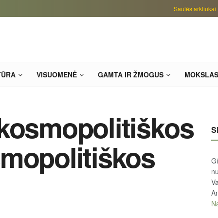
Saulės arkliukai
TŪRA
VISUOMENĖ
GAMTA IR ŽMOGUS
MOKSLA
kosmopolitiškos
S
mopolitiškos
Gi
n
Va
An
Na