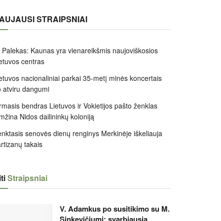
AUJAUSI STRAIPSNIAI
 Palekas: Kaunas yra vienareikšmis naujoviškosios
etuvos centras
etuvos nacionaliniai parkai 35-metį minės koncertais
 atviru dangumi
rmasis bendras Lietuvos ir Vokietijos pašto ženklas
mžina Nidos dailininkų koloniją
nktasis senovės dienų renginys Merkinėje iškeliauja
rtizanų takais
ti
Straipsniai
V. Adamkus po susitikimo su M.
Sinkevičiumi: svarbiausia