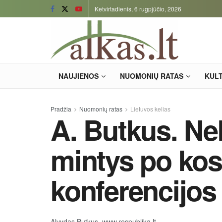
Ketvirtadienis, 6 rugpjūčio, 2026
NAUJIENOS
NUOMONIŲ RATAS
KUL
Pradžia
Nuomonių ratas
Lietuvos kelias
A. Butkus. Ne
mintys po kos
konferencijos
Alvydas Butkus, www.respublika.lt