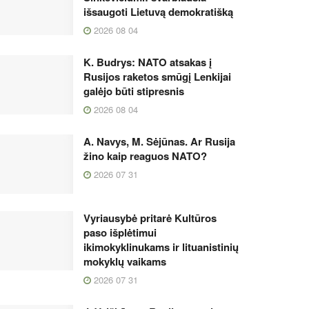
išsaugoti Lietuvą demokratišką
2026 08 04
K. Budrys: NATO atsakas į
Rusijos raketos smūgį Lenkijai
galėjo būti stipresnis
2026 08 04
A. Navys, M. Sėjūnas. Ar Rusija
žino kaip reaguos NATO?
2026 07 31
Vyriausybė pritarė Kultūros
paso išplėtimui
ikimokyklinukams ir lituanistinių
mokyklų vaikams
2026 07 31