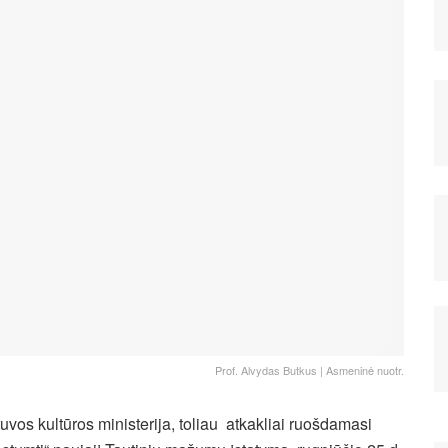
Prof. Alvydas Butkus | Asmeninė nuotr.
tuvos kultūros ministerija, toliau atkakliai ruošdamasi