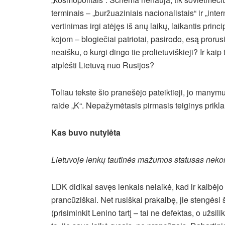
terminais – „buržuaziniais nacionalistais“ ir „inte
vertinimas irgi atėjęs iš anų laikų, laikantis prin
kojom – blogiečiai patriotai, pasirodo, esą prorusi
neaišku, o kurgi dingo tie prolietuviškieji? Ir ka
atplėšti Lietuvą nuo Rusijos?
Toliau tekste šio pranešėjo pateiktieji, jo manymu
raide „K“. Nepažymėtasis pirmasis teiginys prikla
Kas buvo nutylėta
Lietuvoje lenkų tautinės mažumos statusas nekor
LDK didikai savęs lenkais nelaikė, kad ir kalbėjo
prancūziškai. Net rusiškai prakalbę, jie stengėsi
(prisiminkit Lenino tartį – tai ne defektas, o užs