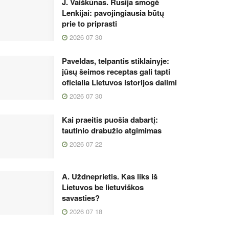
J. Vaiškūnas. Rusija smogė
Lenkijai: pavojingiausia būtų
prie to priprasti
2026 07 30
Paveldas, telpantis stiklainyje:
jūsų šeimos receptas gali tapti
oficialia Lietuvos istorijos dalimi
2026 07 30
Kai praeitis puošia dabartį:
tautinio drabužio atgimimas
2026 07 22
A. Uždneprietis. Kas liks iš
Lietuvos be lietuviškos
savasties?
2026 07 18