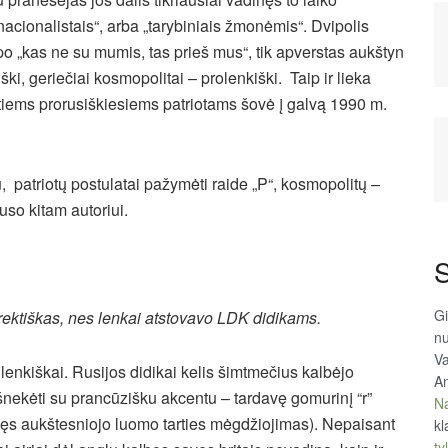
rnacionalistais“, arba „tarybiniais žmonėmis“. Dvipolis
cipo „kas ne su mumis, tas prieš mus“, tik apverstas aukštyn
ški, geriečiai kosmopolitai – prolenkiški. Taip ir lieka
ip tiems prorusiškiesiems patriotams šovė į galvą 1990 m.
, patriotų postulatai pažymėti raide „P“, kosmopolitų –
uso kitam autoriui.
S
Gi
ektiškas, nes lenkai atstovavo LDK didikams.
n
Va
 lenkiškai. Rusijos didikai kelis šimtmečius kalbėjo
An
 šnekėti su prancūzišku akcentu – tardavę gomurinį “r”
Na
ilikęs aukštesniojo luomo tarties mėgdžiojimas). Nepaisant
kl
tyl