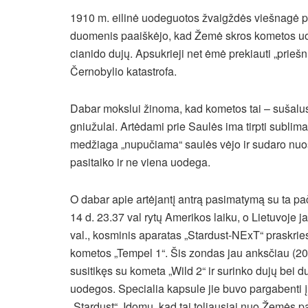
1910 m. eilinė uodeguotos žvaigždės viešnagė p
duomenis paaiškėjo, kad Žemė skros kometos uod
cianido dujų. Apsukrieji net ėmė prekiauti „prieš
Černobylio katastrofa.
Dabar mokslui žinoma, kad kometos tai – sušalus
gniužulai. Artėdami prie Saulės ima tirpti sublima
medžiaga „nupučiama“ saulės vėjo ir sudaro nuo
pasitaiko ir ne viena uodega.
O dabar apie artėjantį antrą pasimatymą su ta pa
14 d. 23.37 val rytų Amerikos laiku, o Lietuvoje j
val., kosminis aparatas „Stardust-NExT“ praskries
kometos „Tempel 1“. Šis zondas jau anksčiau (20
susitikęs su kometa „Wild 2“ ir surinko dujų bei d
uodegos. Specialia kapsule jie buvo pargabenti į ž
„Stardust“. Įdomu, kad tai toliausiai nuo Žemės p