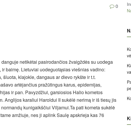
In
0
Na
N
Ko
v
ų danguje netikėtai pasirodančios žvaigždės su uodega
Kl
, ir baimę. Lietuviai uodeguotąsias viešnias vadino:
va
šluota, klajokle, dangaus ar dievo rykšte ir t.t.
Pa
našavo artėjančius pražūtingus karus, epidemijas,
pe
chijas ir pan. Pavyzdžiui, garsiosios Halio kometos
Ko
Anglijos karaliui Haroldui II sukėlė nerimą ir iš tiesų jis
 normandų kunigaikščiui Viljamui.Ta pati kometa sukėlė
itame amžiuje, nes ji aplink Saulę apskrieja kas 76
Ki