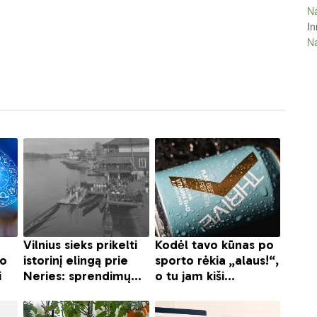
Na
In
Na