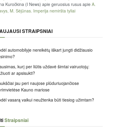
na Kuročkina (I News) apie geruosius rusus
apie
A.
vys, M. Sėjūnas. Imperija nemiršta tyliai
AUJAUSI STRAIPSNIAI
dėl automobilyje nereikėtų iškart jungti didžiausio
ėsinimo?
ausimas, kurį per liūtis uždavė šimtai vairuotojų:
žiuoti ar apsisukti?
ukščiai jau peri naujose plūduriuojančiose
rimvietėse Kauno mariose
dėl vasarą vaikui neužtenka būti tiesiog užimtam?
ti
Straipsniai