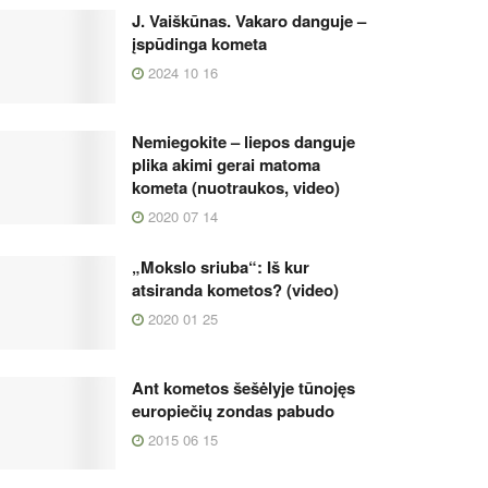
J. Vaiškūnas. Vakaro danguje –
įspūdinga kometa
2024 10 16
Nemiegokite – liepos danguje
plika akimi gerai matoma
kometa (nuotraukos, video)
2020 07 14
„Mokslo sriuba“: Iš kur
atsiranda kometos? (video)
2020 01 25
Ant kometos šešėlyje tūnojęs
europiečių zondas pabudo
2015 06 15