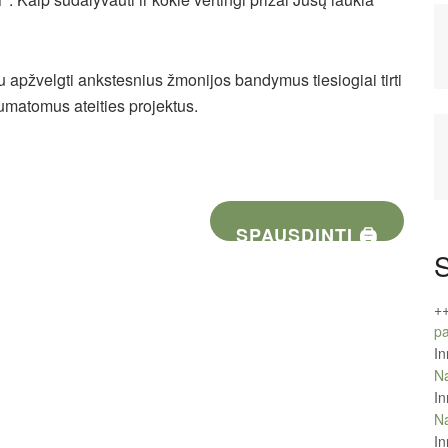
apžvelgti ankstesnius žmonijos bandymus tiesiogiai tirti
umatomus ateities projektus.
SPAUSDINTI 🖨
S
+
pa
In
Na
In
Na
In