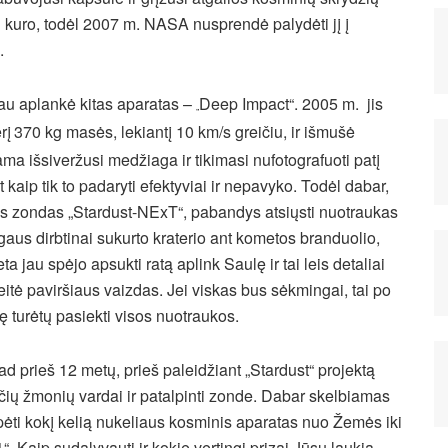
ai kuro, todėl 2007 m. NASA nusprendė palydėti jį į
.
jau aplankė kitas aparatas –
Deep Impact“. 2005 m. jis
„
rį
370 kg masės, lekiantį 10 km/s greičiu, ir išmušė
iama išsiveržusi medžiaga ir tikimasi nufotografuoti patį
et kaip tik to padaryti efektyviai ir nepavyko. Todėl dabar,
s zondas „Stardust-NExT“, pabandys atsiųsti nuotraukas
aus dirbtinai sukurto kraterio ant kometos branduolio,
a jau spėjo apsukti ratą aplink Saulę ir tai leis detaliai
ikeitė paviršiaus vaizdas. Jei viskas bus sėkmingai, tai po
turėtų pasiekti visos nuotraukos.
ad prieš 12 metų, prieš paleidžiant „Stardust“ projektą
nčių žmonių vardai ir patalpinti zonde. Dabar skelbiamas
pėti kokį kelią nukeliaus kosminis aparatas nuo Žemės iki
. Kaip sudalyvauti ir kokie vertingi prizai Jūsų laukia