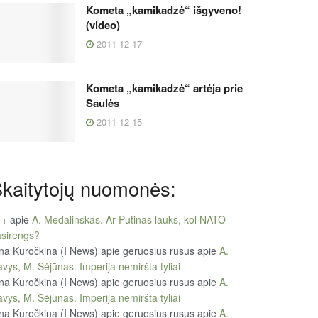
Kometa „kamikadzė“ išgyveno!
(video)
2011 12 17
Kometa „kamikadzė“ artėja prie
Saulės
2011 12 15
kaitytojų nuomonės:
++
apie
A. Medalinskas. Ar Putinas lauks, kol NATO
sirengs?
na Kuročkina (I News) apie geruosius rusus
apie
A.
vys, M. Sėjūnas. Imperija nemiršta tyliai
na Kuročkina (I News) apie geruosius rusus
apie
A.
vys, M. Sėjūnas. Imperija nemiršta tyliai
na Kuročkina (I News) apie geruosius rusus
apie
A.