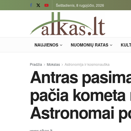
Šeštadienis, 8 rugpjūčio, 2026
NAUJIENOS
NUOMONIŲ RATAS
KUL
Pradžia
Mokslas
Astronomija ir kosmonautika
Antras pasim
pačia kometa 
Astronomai p
www.alkas.lt