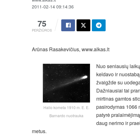
2011-02-14 09:14:36
75
PERŽIŪROS
Arūnas Rasakevičius, www.alkas.lt
Nuo seniausių laik
keldavo ir nuostabą
žvaigžde su uodega, 
Dažniausiai tai pra
mirtinas gamtos sti
pasirodymas 1066 m. 
Halio kometa 1910 m. E. E.
patyrė pralaimėjimą
Barnardo nuotrauka
daug nerimo ir prae
metus.