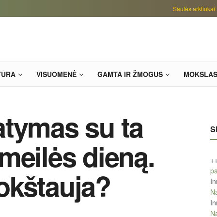
Saulės arkliukai
TŪRA
VISUOMENĖ
GAMTA IR ŽMOGUS
MOKSLA
atymas su ta
S
meilės dieną.
+
pa
okštauja?
In
Na
In
Na