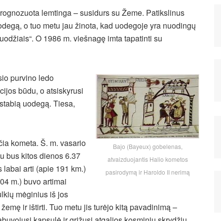
rognozuota lemtinga – susidurs su Žeme.
Patikslinus
egą, o tuo metu jau žinota, kad uodegoje yra nuodingų
nuodžiais“. O 1986 m. viešnagę imta tapatinti su
io purvino ledo
cijos būdu, o atsiskyrusi
stabią uodegą. Tiesa,
čia kometa. Š. m. vasario
Bajo (Bayeux) gobelenas,
au bus kitos dienos 6.37
atvaizduojantis Halio kometos
 labai arti (apie 191 km.)
pasirodymą ir Haroldo II nerimą
04 m.) buvo artimai
ulkių mėginius iš jos
emę ir ištirti. Tuo metu jis turėjo kitą pavadinimą –
abuvojusi kapsulė ir grįžusi atgalios kosminių skrydžių