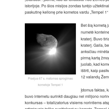
istorijoje. Po šios misijos zondas turėjo užtektin
paskutinę kelionę prie kometos vardu „Tempel 1“ 
Bet šią kometą 
numetė konteine
kraterį. Buvo tir
kraterį. Gaila, b
anksčiau minėta
pirmą kartą žmog
juolab, kad komet
ištirti, kaip pas
12 valandų Žemę 
Praėjus 67 s. matomas sprogimas
kometoje Tempel 1
Įdomus faktas, k
buvo internetu surinkti daugiau nei milijono nori
konkursas – totalizatorius visiems norintiems ats
artimiausio taško susitinkant su kometa „Tempel 1“