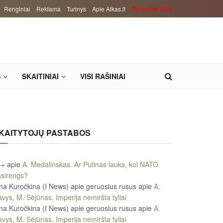
Renginiai
Reklama
Turinys
Apie Alkas.lt
Paremkite Alką
S
SKAITINIAI
VISI RAŠINIAI
KAITYTOJŲ PASTABOS
++
apie
A. Medalinskas. Ar Putinas lauks, kol NATO
sirengs?
na Kuročkina (I News) apie geruosius rusus
apie
A.
vys, M. Sėjūnas. Imperija nemiršta tyliai
na Kuročkina (I News) apie geruosius rusus
apie
A.
vys, M. Sėjūnas. Imperija nemiršta tyliai