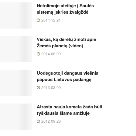
Netolimoje ateityje į Saulės
sistemą įskries žvaigždė
2014 12 21
Viskas, ką derėtų žinoti apie
Žemės planetą (video)
2014 08 09
Uodeguotoji dangaus viešnia
papuoš Lietuvos padangę
2013 03 09
Atrasta nauja kometa žada būti
ryškiausia šiame amžiuje
2012 09 26