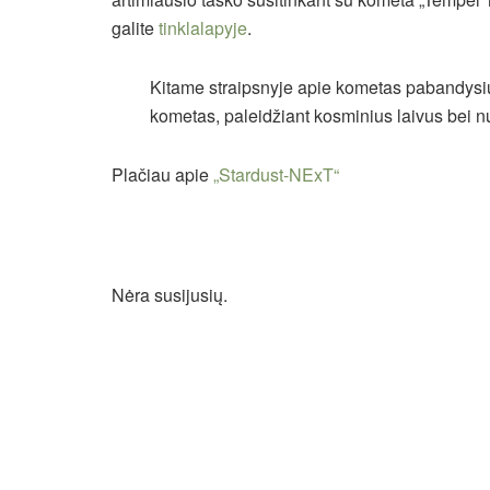
galite
tinklalapyje
.
Kitame straipsnyje apie kometas pabandysiu 
kometas, paleidžiant kosminius laivus bei n
Plačiau apie
„Stardust-NExT“
Nėra susijusių.