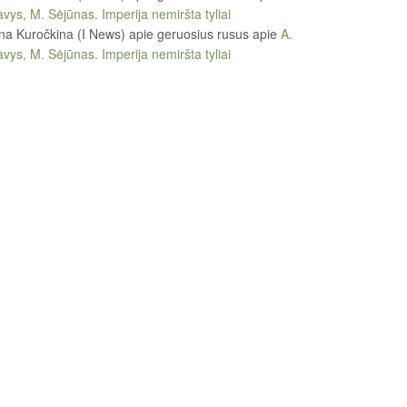
vys, M. Sėjūnas. Imperija nemiršta tyliai
na Kuročkina (I News) apie geruosius rusus
apie
A.
vys, M. Sėjūnas. Imperija nemiršta tyliai