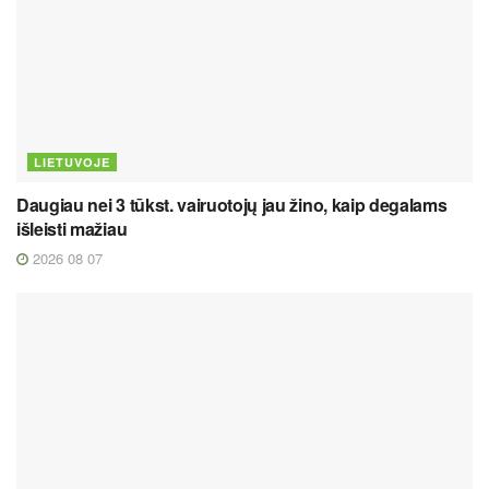
LIETUVOJE
Daugiau nei 3 tūkst. vairuotojų jau žino, kaip degalams
išleisti mažiau
2026 08 07