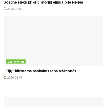
Sostinė sieks prikelti istorinį elingą prie Neries
2026 08 07
LIETUVOJE
„Gijų“ klientams sąskaitos taps aiškesnės
2026 08 07