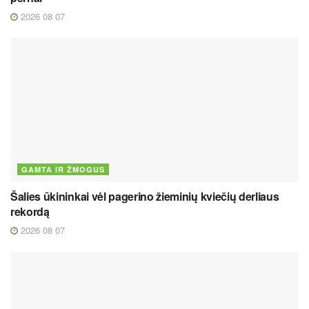
2026 08 07
GAMTA IR ŽMOGUS
Šalies ūkininkai vėl pagerino žieminių kviečių derliaus
rekordą
2026 08 07