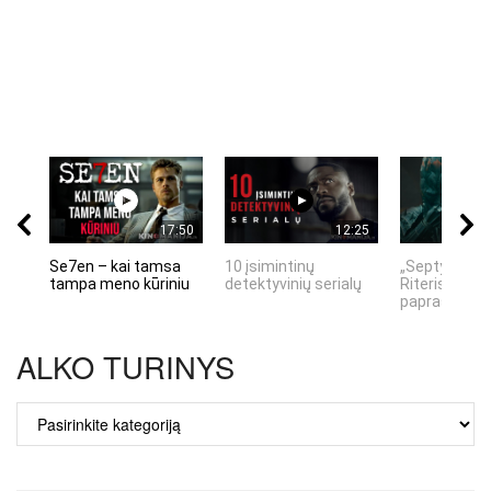
17:50
12:25
Se7en – kai tamsa
10 įsimintinų
„Septynių Ka
tampa meno kūriniu
detektyvinių serialų
Riteris" – kai
paprastumas
ALKO TURINYS
ALKO
TURINYS