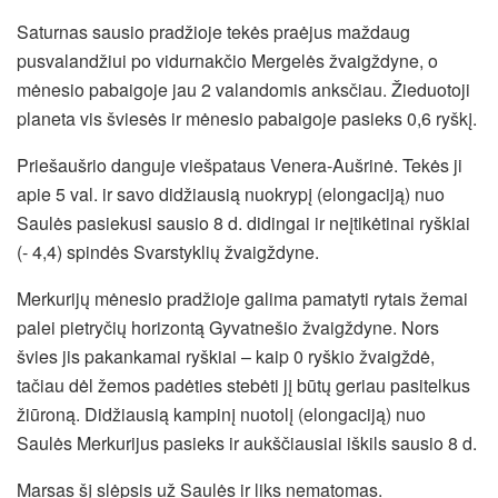
Saturnas sausio pradžioje tekės praėjus maždaug
pusvalandžiui po vidurnakčio Mergelės žvaigždyne, o
mėnesio pabaigoje jau 2 valandomis anksčiau. Žieduotoji
planeta vis šviesės ir mėnesio pabaigoje pasieks 0,6 ryškį.
Priešaušrio danguje viešpataus Venera-Aušrinė. Tekės ji
apie 5 val. ir savo didžiausią nuokrypį (elongaciją) nuo
Saulės pasiekusi sausio 8 d. didingai ir neįtikėtinai ryškiai
(- 4,4) spindės Svarstyklių žvaigždyne.
Merkurijų mėnesio pradžioje galima pamatyti rytais žemai
palei pietryčių horizontą Gyvatnešio žvaigždyne. Nors
švies jis pakankamai ryškiai – kaip 0 ryškio žvaigždė,
tačiau dėl žemos padėties stebėti jį būtų geriau pasitelkus
žiūroną. Didžiausią kampinį nuotolį (elongaciją) nuo
Saulės Merkurijus pasieks ir aukščiausiai iškils sausio 8 d.
Marsas šį slėpsis už Saulės ir liks nematomas.