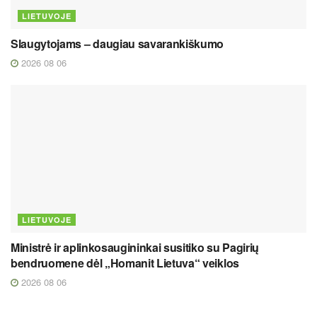
LIETUVOJE
Slaugytojams – daugiau savarankiškumo
2026 08 06
LIETUVOJE
Ministrė ir aplinkosaugininkai susitiko su Pagirių
bendruomene dėl „Homanit Lietuva“ veiklos
2026 08 06