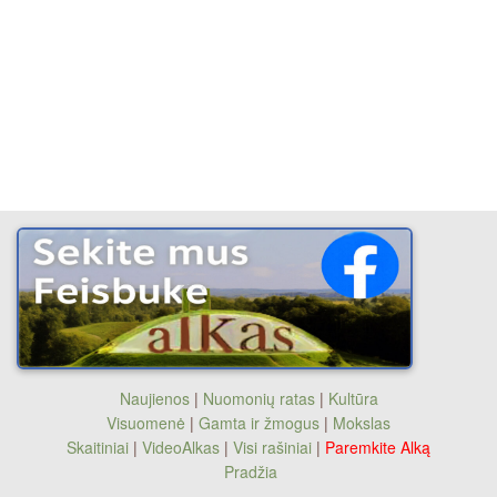
Naujienos
|
Nuomonių ratas
|
Kultūra
Visuomenė
|
Gamta ir žmogus
|
Mokslas
Skaitiniai
|
VideoAlkas
|
Visi rašiniai
|
Paremkite Alką
Pradžia