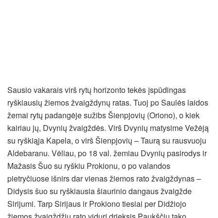
Sausio vakarais virš rytų horizonto tekės įspūdingas
ryškiausių žiemos žvaigždynų ratas. Tuoj po Saulės laidos
žemai rytų padangėje sužibs Šienpjovių (Oriono), o kiek
kairiau jų, Dvynių žvaigždės. Virš Dvynių matysime Vežėją
su ryškiąja Kapela, o virš Šienpjovių – Taurą su rausvuoju
Aldebaranu. Vėliau, po 18 val. žemiau Dvynių pasirodys ir
Mažasis Šuo su ryškiu Prokionu, o po valandos
pietryčiuose išnirs dar vienas žiemos rato žvaigždynas –
Didysis šuo su ryškiausia šiaurinio dangaus žvaigžde
Sirijumi. Tarp Sirijaus ir Prokiono tiesiai per Didžiojo
žiemos žvaigždžių rato vidurį drieksis Paukščių tako