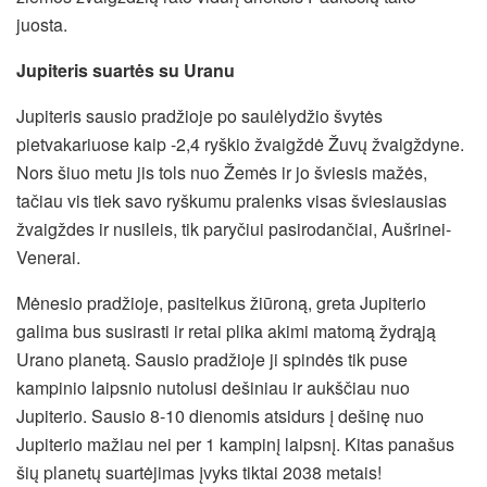
juosta.
Jupiteris suartės su Uranu
Jupiteris sausio pradžioje po saulėlydžio švytės
pietvakariuose kaip -2,4 ryškio žvaigždė Žuvų žvaigždyne.
Nors šiuo metu jis tols nuo Žemės ir jo šviesis mažės,
tačiau vis tiek savo ryškumu pralenks visas šviesiausias
žvaigždes ir nusileis, tik paryčiui pasirodančiai, Aušrinei-
Venerai.
Mėnesio pradžioje, pasitelkus žiūroną, greta Jupiterio
galima bus susirasti ir retai plika akimi matomą žydrąją
Urano planetą. Sausio pradžioje ji spindės tik puse
kampinio laipsnio nutolusi dešiniau ir aukščiau nuo
Jupiterio. Sausio 8-10 dienomis atsidurs į dešinę nuo
Jupiterio mažiau nei per 1 kampinį laipsnį. Kitas panašus
šių planetų suartėjimas įvyks tiktai 2038 metais!