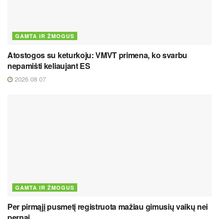
GAMTA IR ŽMOGUS
Atostogos su keturkoju: VMVT primena, ko svarbu
nepamišti keliaujant ES
2026 08 07
GAMTA IR ŽMOGUS
Per pirmąjį pusmetį registruota mažiau gimusių vaikų nei
pernai