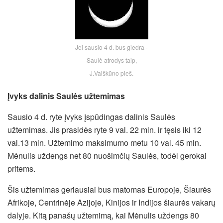
Jei sausio 4 d. bus giedra -
Saulė atrodys taip,
J.Vaiškūno pieš.
Įvyks dalinis Saulės užtemimas
Sausio 4 d. ryte įvyks įspūdingas dalinis Saulės
užtemimas. Jis prasidės ryte 9 val. 22 min. ir tęsis iki 12
val.13 min. Užtemimo maksimumo metu 10 val. 45 min.
Mėnulis uždengs net 80 nuošimčių Saulės, todėl gerokai
pritems.
Šis užtemimas geriausiai bus matomas Europoje, Šiaurės
Afrikoje, Centrinėje Azijoje, Kinijos ir Indijos šiaurės vakarų
dalyje. Kitą panašų užtemimą, kai Mėnulis uždengs 80