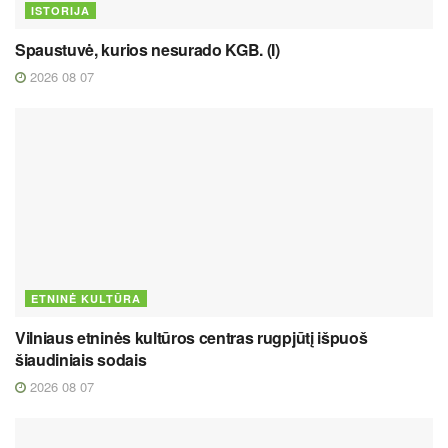
ISTORIJA
Spaustuvė, kurios nesurado KGB. (I)
2026 08 07
ETNINĖ KULTŪRA
Vilniaus etninės kultūros centras rugpjūtį išpuoš
šiaudiniais sodais
2026 08 07