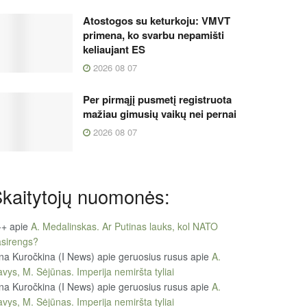
Atostogos su keturkoju: VMVT
primena, ko svarbu nepamišti
keliaujant ES
2026 08 07
Per pirmąjį pusmetį registruota
mažiau gimusių vaikų nei pernai
2026 08 07
kaitytojų nuomonės:
++
apie
A. Medalinskas. Ar Putinas lauks, kol NATO
sirengs?
na Kuročkina (I News) apie geruosius rusus
apie
A.
vys, M. Sėjūnas. Imperija nemiršta tyliai
na Kuročkina (I News) apie geruosius rusus
apie
A.
vys, M. Sėjūnas. Imperija nemiršta tyliai