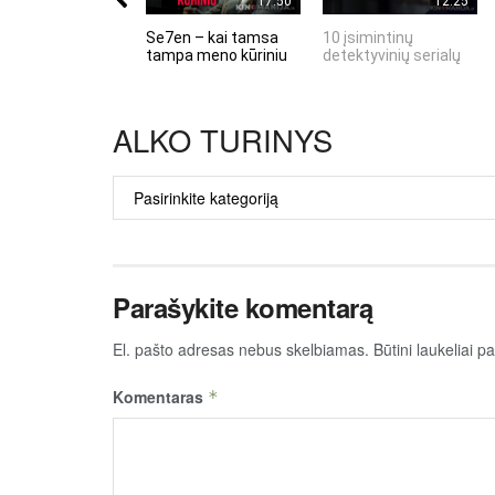
17:50
12:25
Se7en – kai tamsa
10 įsimintinų
tampa meno kūriniu
detektyvinių serialų
ALKO TURINYS
ALKO
TURINYS
Parašykite komentarą
El. pašto adresas nebus skelbiamas.
Būtini laukeliai 
Komentaras
*