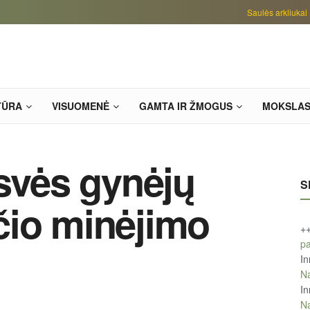
Saulės arkliukai
TŪRA
VISUOMENĖ
GAMTA IR ŽMOGUS
MOKSLA
isvės gynėjų
S
čio minėjimo
+
pa
In
Na
In
Na