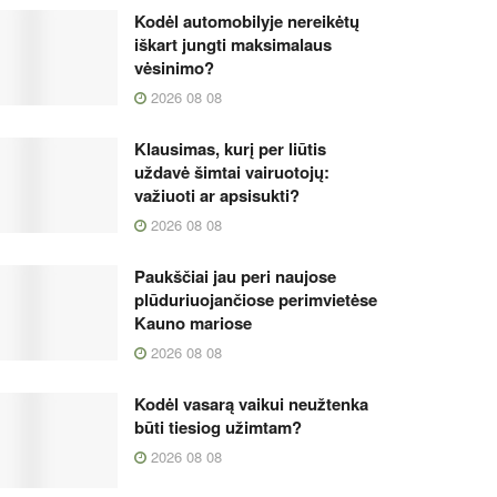
Kodėl automobilyje nereikėtų
iškart jungti maksimalaus
vėsinimo?
2026 08 08
Klausimas, kurį per liūtis
uždavė šimtai vairuotojų:
važiuoti ar apsisukti?
2026 08 08
Paukščiai jau peri naujose
plūduriuojančiose perimvietėse
Kauno mariose
2026 08 08
Kodėl vasarą vaikui neužtenka
būti tiesiog užimtam?
2026 08 08