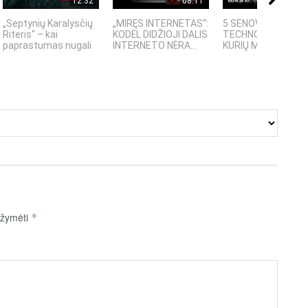
12:32
08:11
08:
„Septynių Karalysčių
„MIRĘS INTERNETAS“:
5 SENOVĖS
Riteris" – kai
KODĖL DIDŽIOJI DALIS
TECHNOLOGIJOS,
paprastumas nugali
INTERNETO NĖRA...
KURIŲ MOKSLININKAI
pažymėti
*