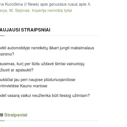
na Kuročkina (I News) apie geruosius rusus
apie
A.
vys, M. Sėjūnas. Imperija nemiršta tyliai
AUJAUSI STRAIPSNIAI
dėl automobilyje nereikėtų iškart jungti maksimalaus
ėsinimo?
ausimas, kurį per liūtis uždavė šimtai vairuotojų:
žiuoti ar apsisukti?
ukščiai jau peri naujose plūduriuojančiose
rimvietėse Kauno mariose
dėl vasarą vaikui neužtenka būti tiesiog užimtam?
ti
Straipsniai