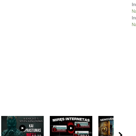
In
Na
In
Na