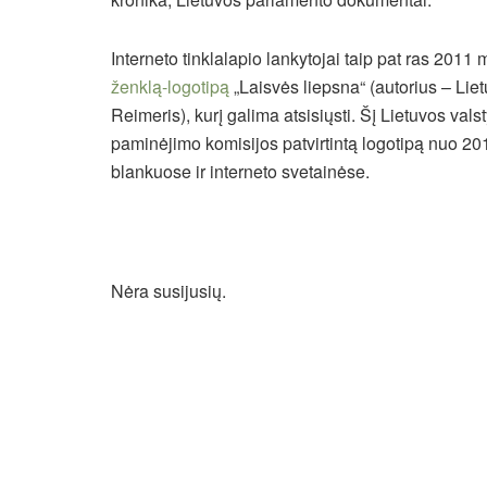
Interneto tinklalapio lankytojai taip pat ras 201
ženklą-logotipą
„Laisvės liepsna“ (autorius – Li
Reimeris), kurį galima atsisiųsti. Šį Lietuvos vals
paminėjimo komisijos patvirtintą logotipą nuo 20
blankuose ir interneto svetainėse.
Nėra susijusių.