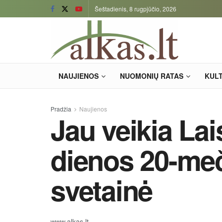
Šeštadienis, 8 rugpjūčio, 2026
NAUJIENOS
NUOMONIŲ RATAS
KUL
Pradžia
Naujienos
Jau veikia La
dienos 20-me
svetainė
www.alkas.lt