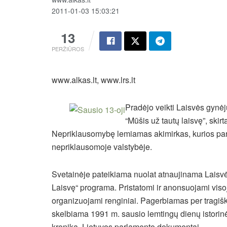
2011-01-03 15:03:21
13
PERŽIŪROS
www.alkas.lt, www.lrs.lt
Pradėjo veikti Laisvės gynėj
“Mūšis už tautų laisvę”, skir
Nepriklausomybę lemiamas akimirkas, kurios par
nepriklausomoje valstybėje.
Svetainėje pateikiama nuolat atnaujinama Laisv
Laisvę“ programa.
Pristatomi ir anonsuojami viso
organizuojami renginiai. Pagerbiamas per tragiš
skelbiama 1991 m. sausio lemtingų dienų istorinė
kronika, Lietuvos parlamento dokumentai.