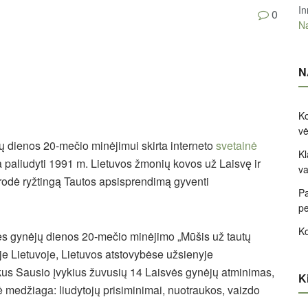
In
0
Na
N
Ko
v
ų dienos 20-mečio minėjimui skirta interneto
svetainė
Kl
ta paliudyti 1991 m. Lietuvos žmonių kovos už Laisvę ir
va
odė ryžtingą Tautos apsisprendimą gyventi
Pa
pe
Ko
ės gynėjų dienos 20-mečio minėjimo „Mūšis už tautų
je Lietuvoje, Lietuvos atstovybėse užsienyje
kus Sausio įvykius žuvusių 14 Laisvės gynėjų atminimas,
Ki
 medžiaga: liudytojų prisiminimai, nuotraukos, vaizdo