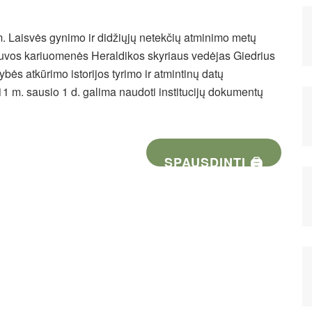
1 m. Laisvės gynimo ir didžiųjų netekčių atminimo metų
etuvos kariuomenės Heraldikos skyriaus vedėjas Giedrius
tybės atkūrimo istorijos tyrimo ir atmintinų datų
11 m. sausio 1 d. galima naudoti institucijų dokumentų
SPAUSDINTI 🖨