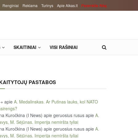
Renginiai
Reklama
Turinys
Apie Alkas.lt
Paremkite Alką
S
SKAITINIAI
VISI RAŠINIAI
KAITYTOJŲ PASTABOS
++
apie
A. Medalinskas. Ar Putinas lauks, kol NATO
sirengs?
na Kuročkina (I News) apie geruosius rusus
apie
A.
vys, M. Sėjūnas. Imperija nemiršta tyliai
na Kuročkina (I News) apie geruosius rusus
apie
A.
vys, M. Sėjūnas. Imperija nemiršta tyliai