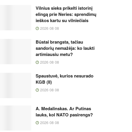
Vilnius sieks prikelti istorinį
elingą prie Neries: sprendimų
ieškos kartu su vilniečiais
2026 08 08
Būstai brangsta, tačiau
sandorių nemažėja: ko laukti
artimiausiu metu?
2026 08 08
Spaustuvė, kurios nesurado
KGB (II)
2026 08 08
A. Medalinskas. Ar Putinas
lauks, kol NATO pasirengs?
2026 08 08