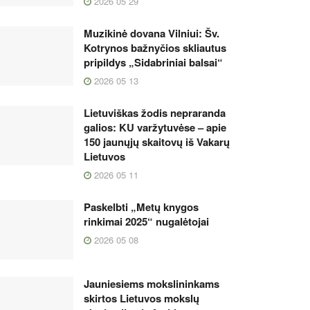
2026 05 29
Muzikinė dovana Vilniui: Šv.
Kotrynos bažnyčios skliautus
pripildys „Sidabriniai balsai“
2026 05 13
Lietuviškas žodis nepraranda
galios: KU varžytuvėse – apie
150 jaunųjų skaitovų iš Vakarų
Lietuvos
2026 05 11
Paskelbti „Metų knygos
rinkimai 2025“ nugalėtojai
2026 05 08
Jauniesiems mokslininkams
skirtos Lietuvos mokslų