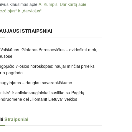
ivus klausimas
apie
A. Kumpis. Dar kartą apie
ezėtojus“ ir „darytojus“
AUJAUSI STRAIPSNIAI
 Vaiškūnas. Gintaras Beresnevičius – dvidešimt metų
ausose
gpjūčio 7-osios horoskopas: naujai minčiai prireiks
irto pagrindo
augytojams – daugiau savarankiškumo
nistrė ir aplinkosaugininkai susitiko su Pagirių
ndruomene dėl „Homanit Lietuva“ veiklos
ti
Straipsniai