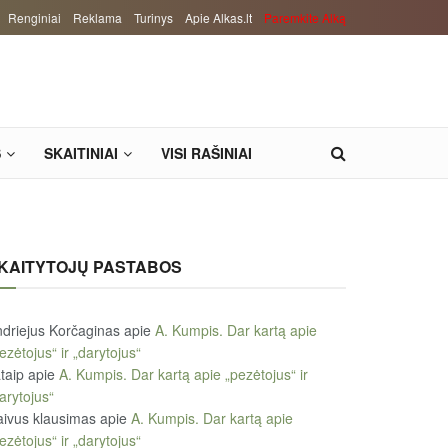
Renginiai
Reklama
Turinys
Apie Alkas.lt
Paremkite Alką
S
SKAITINIAI
VISI RAŠINIAI
KAITYTOJŲ PASTABOS
driejus Korčaginas
apie
A. Kumpis. Dar kartą apie
ezėtojus“ ir „darytojus“
taip
apie
A. Kumpis. Dar kartą apie „pezėtojus“ ir
arytojus“
ivus klausimas
apie
A. Kumpis. Dar kartą apie
ezėtojus“ ir „darytojus“