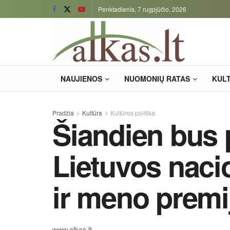
Penktadienis, 7 rugpjūčio, 2026
NAUJIENOS
NUOMONIŲ RATAS
KUL
Pradžia
Kultūra
Kultūros politika
Šiandien bus 
Lietuvos naci
ir meno premij
www.alkas.lt