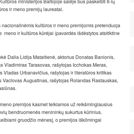
Kultūros ministerijos Baltojoje salėje bus paskelbti 6-ių
ūros ir meno premijų laureatai.
 nacionalinėmis kultūros ir meno premijomis pretenduoja
e meno ir kultūros kūrėjai (pavardės išdėstytos atsitiktine
ninkė Dalia Lidija Mataitienė, aktorius Donatas Banionis,
s Vladimiras Tarasovas, rašytojas Icchokas Meras,
s Vladas Urbanavičius, rašytojas ir literatūros kritikas
tas Vaclovas Augustinas, rašytojas Rolandas Rastauskas,
asiūnas.
r meno premijos kasmet teikiamos už reikšmingiausius
etuvių bendruomenės menininkų sukurtus kūrinius.
kelbiami gruodžio mėnesį, o premijos iškilmingai