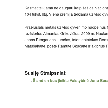
Kasmet teikiama ne daugiau kaip šešios Nacional
104 tūkst. litų. Viena premija teikiama už viso g
Praėjusiais metais už viso gyvenimo nuopelnus N
režisierius Almantas Grikevičius. 2009 m. Naciona
Jonas Rimgaudas Jurašas, fotomenininkas Romua
Matušakaitė, poetė Ramutė Skučaitė ir aktorius 
Susiję Straipsniai:
Šiandien bus įteikta Valstybinė Jono Bas