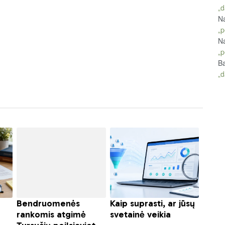
„d
Na
„p
Na
„p
Ba
„d