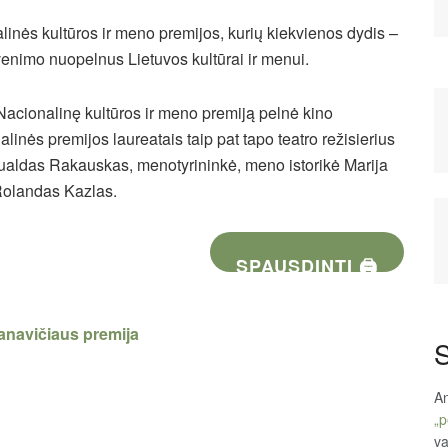
inės kultūros ir meno premijos, kurių kiekvienos dydis –
yvenimo nuopelnus Lietuvos kultūrai ir menui.
acionalinę kultūros ir meno premiją pelnė kino
linės premijos laureatais taip pat tapo teatro režisierius
ldas Rakauskas, menotyrininkė, meno istorikė Marija
Rolandas Kazlas.
SPAUSDINTI 🖨
anavičiaus premija
S
An
„p
va