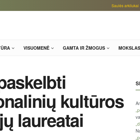
Saulės arkliukai
TŪRA
VISUOMENĖ
GAMTA IR ŽMOGUS
MOKSLA
paskelbti
S
onalinių kultūros
An
„p
ų laureatai
va
„d
Na
„p