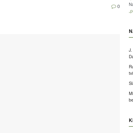
Na
0
„p
N
J.
D
Ru
tv
Sl
Mi
be
Ki