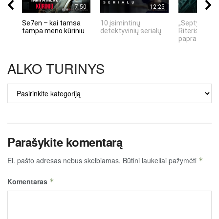
17:50
12:25
Se7en – kai tamsa
10 įsimintinų
„Septynių Ka
tampa meno kūriniu
detektyvinių serialų
Riteris" – kai
paprastumas
ALKO TURINYS
ALKO
TURINYS
Parašykite komentarą
El. pašto adresas nebus skelbiamas.
Būtini laukeliai pažymėti
*
Komentaras
*