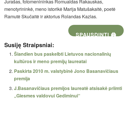
Jurašas, fotomenininkas Romualdas Rakauskas,
menotyrininkė, meno istorikė Marija Matušakaitė, poetė
Ramutė Skučaitė ir aktorius Rolandas Kazlas.
SPAUSDINTI 🖨
Susiję Straipsniai:
Šiandien bus paskelbti Lietuvos nacionalinių
kultūros ir meno premijų laureatai
Paskirta 2010 m. valstybinė Jono Basanavičiaus
premija
J.Basanavičiaus premijos laureatė atsisakė priimti
„Giesmes valdovui Gediminui“