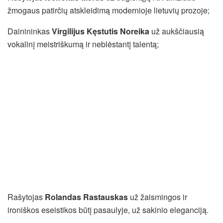
žmogaus patirčių atskleidimą modernioje lietuvių prozoje;
Dainininkas
Virgilijus Kęstutis Noreika
už aukščiausią
vokalinį meistriškumą ir neblėstantį talentą;
Rašytojas
Rolandas Rastauskas
už žaismingos ir
ironiškos eseistikos būtį pasaulyje, už sakinio eleganciją.