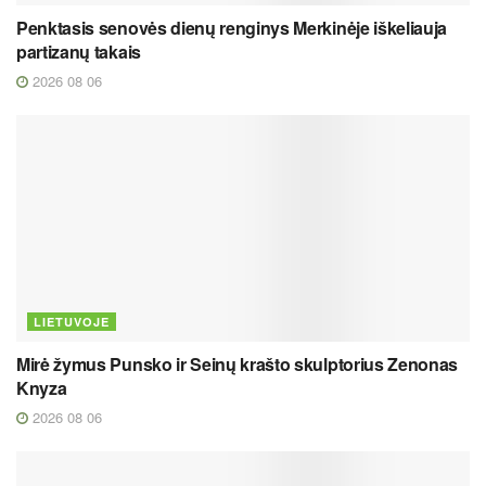
Penktasis senovės dienų renginys Merkinėje iškeliauja
partizanų takais
2026 08 06
LIETUVOJE
Mirė žymus Punsko ir Seinų krašto skulptorius Zenonas
Knyza
2026 08 06