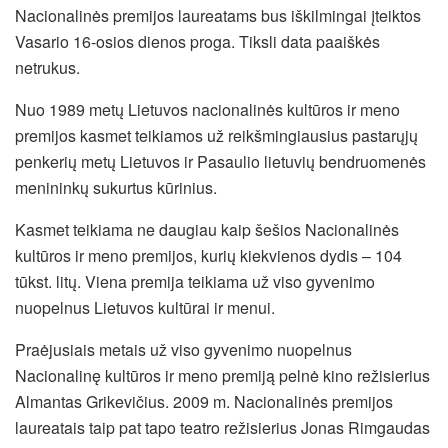
Nacionalinės premijos laureatams bus iškilmingai įteiktos
Vasario 16-osios dienos proga. Tiksli data paaiškės
netrukus.
Nuo 1989 metų Lietuvos nacionalinės kultūros ir meno
premijos kasmet teikiamos už reikšmingiausius pastarųjų
penkerių metų Lietuvos ir Pasaulio lietuvių bendruomenės
menininkų sukurtus kūrinius.
Kasmet teikiama ne daugiau kaip šešios Nacionalinės
kultūros ir meno premijos, kurių kiekvienos dydis – 104
tūkst. litų. Viena premija teikiama už viso gyvenimo
nuopelnus Lietuvos kultūrai ir menui.
Praėjusiais metais už viso gyvenimo nuopelnus
Nacionalinę kultūros ir meno premiją pelnė kino režisierius
Almantas Grikevičius. 2009 m. Nacionalinės premijos
laureatais taip pat tapo teatro režisierius Jonas Rimgaudas