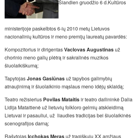
Šiandien gruodžio 6 d.Kultūros
ministerijoje paskelbtos 6-ių 2010 metų Lietuvos
nacionalinių kultūros ir meno premijų laureatų pavardės:
Kompozitorius ir dirigentas
Vaclovas Augustinas
už
chorinio meno galių plėtrą ir sakralinės muzikos
šiuolaikiškumą;
Tapytojas
Jonas Gasiūnas
už tapybos galimybių
atnaujinimą ir šiuolaikinio mąslaus meno idėjų sklaidą;
Teatro režisierius
Povilas Mataitis
ir teatro dailininkė Dalia
Lidija Mataitienė už lietuvių folkloro gelmių atskleidimą
Lietuvai ir pasauliui, už liaudies tradicijas bei šiuolaikinės
scenografijos darną;
Rašytojas
Icchokas Meras
už tragiškųjų XX amžiaus