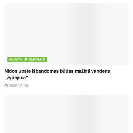
GAMTA IR ŽMOGUS
Nidos uoste išbandomas būdas mažinti vandens
„žydėjimą“
2026 08 06