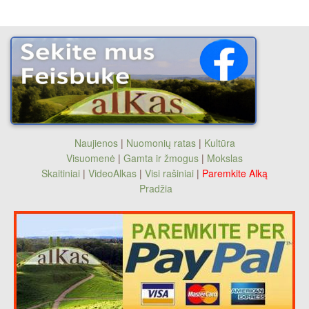
Naujienos
|
Nuomonių ratas
|
Kultūra
Visuomenė
|
Gamta ir žmogus
|
Mokslas
Skaitiniai
|
VideoAlkas
|
Visi rašiniai
|
Paremkite Alką
Pradžia