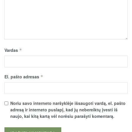
Vardas
*
El. pašto adresas
*
Noriu savo interneto naršyklėje išsaugoti vardą, el. pašto
adresą ir interneto puslapį, kad jų nebereiktų įvesti iš
naujo, kai kitą kartą vėl norėsiu parašyti komentarą.