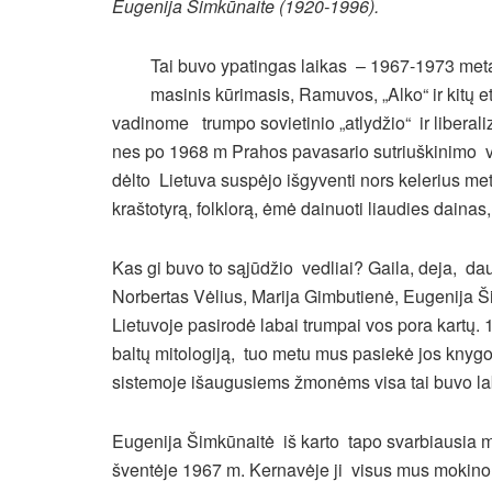
Eugenija Šimkūnaite (1920-1996).
Tai buvo ypatingas laikas – 1967-1973 metai
masinis kūrimasis, Ramuvos, „Alko“ ir kitų e
vadinome trumpo sovietinio „atlydžio“ ir liberali
nes po 1968 m Prahos pavasario sutriuškinimo vi
dėlto Lietuva suspėjo išgyventi nors kelerius me
kraštotyrą, folklorą, ėmė dainuoti liaudies dainas
Kas gi buvo to sąjūdžio vedliai? Gaila, deja, d
Norbertas Vėlius, Marija Gimbutienė, Eugenija Š
Lietuvoje pasirodė labai trumpai vos pora kartų. 
baltų mitologiją, tuo metu mus pasiekė jos knygos
sistemoje išaugusiems žmonėms visa tai buvo lab
Eugenija Šimkūnaitė iš karto tapo svarbiausia 
šventėje 1967 m. Kernavėje ji visus mus mokino 