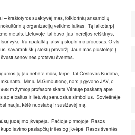
 – kraštotyros suaktyvėjimas, folklorinių ansamblių
tnokultūrinių organizacijų veikimo laikas. Tą laikotarpį
zmo metais. Lietuvoje tai buvo jau inercijos reiškinys,
sur vyko trumpalaikių laisvių slopinimo procesas. O vis
tus savarankiškų siekių proveržį. Jaunimas plūstelėjo į
, švęsti senovines protėvių šventes.
augumos jų jau nebėra mūsų tarpe. Tai Česlovas Kudaba,
imkūnaitė. Miniu M.Gimbutienę, nors ji gyveno JAV, o
1968 m žymioji profesorė skaitė Vilniuje paskaitą apie
 apie baltus ir lietuvių senuosius simbolius. Sovietinėje
ai nauja, kėlė nuostabą ir susižavėjimą.
mūsų judėjimo įkvėpėja. Pačioje pirmojoje Rasos
kupoliavimo paslapčių ir tiesiog įkvėpė Rasos šventės