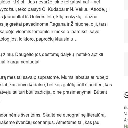
blėso iki šiol. Jos nevaržė jokie reikalavimai – nei
avyzdžiui, teko paisyti Č. Kudabai ir N. Vėliui. Atrodė, ji
ys jaunuoliai iš Universiteto, kitų mokyklų, dažnai
s ją greitai pavadinome Ragana ir Žiniuone, o ji, tarsi
 kalbėjo visomis temomis ir mokėjo pareikšti savo
tologijos, folkloro, papročių klausimu…
tų žinių. Daugelio jos dėstomų dalykų neteko aptikti
namai ir argumentuotai.
tūrą mes tai savaip supratome. Mums labiausiai rūpėjo
 tai, kas buvo kadaise, bet kas galėtų būti šiandien, kas
veju tai turi būti tradicija, o ne prasimanymai. Būtent
S
.
n
Va
dorinėms šventėms. Skaitėme etnografinę literatūrą,
An
rašėme švenčių scenarijus. Atmetėme tai, kas jau
Na