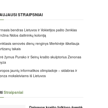
AUJAUSI STRAIPSNIAI
rmasis bendras Lietuvos ir Vokietijos pašto ženklas
mžina Nidos dailininkų koloniją
nktasis senovės dienų renginys Merkinėje iškeliauja
rtizanų takais
rė žymus Punsko ir Seinų krašto skulptorius Zenonas
nyza
ropos jaunių informatikos olimpiadoje – sidabras ir
onza moksleiviams iš Lietuvos
ti
Straipsniai
Dainavos krašto folkloro šventė