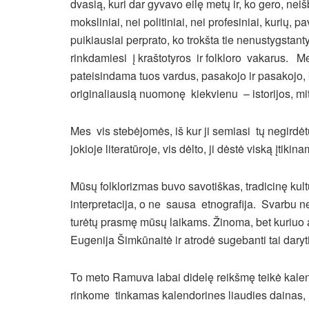
dvasią, kuri dar gyvavo eilę metų ir, ko gero, neiš
moksliniai, nei politiniai, nei profesiniai, kurių, p
puikiausiai perprato, ko trokšta tie nenustygstant
rinkdamiesi į kraštotyros ir folkloro vakarus. Me
pateisindama tuos vardus, pasakojo ir pasakojo,
originaliausią nuomonę kiekvienu – istorijos, mi
Mes vis stebėjomės, iš kur ji semiasi tų negirdė
jokioje literatūroje, vis dėlto, ji dėstė viską įtiki
Mūsų folklorizmas buvo savotiškas, tradicinę kul
interpretacija, o ne sausa etnografija. Svarbu ne
turėtų prasmę mūsų laikams. Žinoma, bet kuriuo at
Eugenija Šimkūnaitė ir atrodė sugebanti tai daryti
To meto Ramuva labai didelę reikšmę teikė kalen
rinkome tinkamas kalendorines liaudies dainas, 