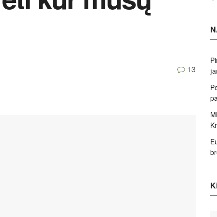
N
Pi
13
įa
Pe
pa
Mi
K
Eu
br
Ki