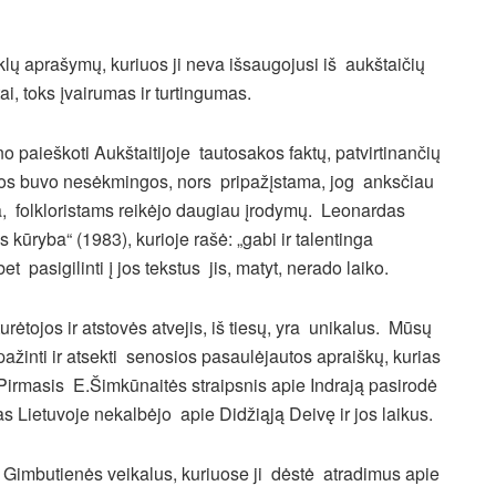
lų aprašymų, kuriuos ji neva išsaugojusi iš aukštaičių
ai, toks įvairumas ir turtingumas.
o paieškoti Aukštaitijoje tautosakos faktų, patvirtinančių
os buvo nesėkmingos, nors pripažįstama, jog anksčiau
, folkloristams reikėjo daugiau įrodymų. Leonardas
 kūryba“ (1983), kurioje rašė: „gabi ir talentinga
 pasigilinti į jos tekstus jis, matyt, nerado laiko.
rėtojos ir atstovės atvejis, iš tiesų, yra unikalus. Mūsų
 pažinti ir atsekti senosios pasaulėjautos apraiškų, kurias
Pirmasis E.Šimkūnaitės straipsnis apie Indrają pasirodė
s Lietuvoje nekalbėjo apie Didžiąją Deivę ir jos laikus.
 Gimbutienės veikalus, kuriuose ji dėstė atradimus apie