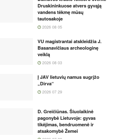
Druskininkuose atvers gyvąją
vandens tėkmę mūsų
tautosakoje
2026 08 05
VU magistrantai atskleidžia J.
Basanavičiaus archeologinę
veiklą
2026 08 03
Į JAV lietuvių namus sugrįžo
„Dirva“
2026 07 29
D. Greičiūnas. Šiuolaikinė
pagonybė Lietuvoje: gyvas
tikėjimas, bendruomenė ir
atsakomybė Žemei