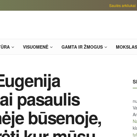
Saulės arkliukai
TŪRA
VISUOMENĖ
GAMTA IR ŽMOGUS
MOKSLA
Eugenija
S
ai pasaulis
n
Va
inėje būsenoje,
An
Na
rėti kur mūsų
kl
tyl