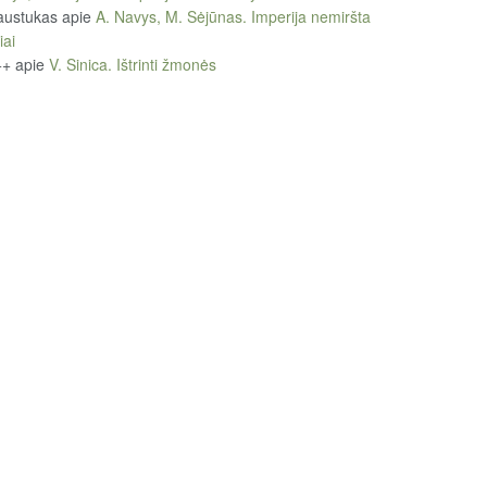
austukas
apie
A. Navys, M. Sėjūnas. Imperija nemiršta
iai
++
apie
V. Sinica. Ištrinti žmonės