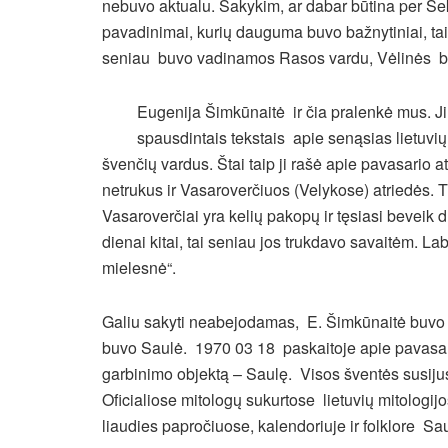
nebuvo aktualu. Sakykim, ar dabar būtina per Se
pavadinimai, kurių dauguma buvo bažnytiniai, 
seniau buvo vadinamos Rasos vardu, Vėlinės buv
Eugenija Šimkūnaitė ir čia pralenkė mus. 
spausdintais tekstais apie senąsias lietuvi
švenčių vardus. Štai taip ji rašė apie pavasario a
netrukus ir Vasaroverčiuos (Velykose) atriedės. 
Vasaroverčiai yra kelių pakopų ir tęsiasi beveik 
dienai kitai, tai seniau jos trukdavo savaitėm. 
mielesnė“.
Galiu sakyti neabejodamas, E. Šimkūnaitė buvo Sa
buvo Saulė. 1970 03 18 paskaitoje apie pavasari
garbinimo objektą – Saulę. Visos šventės susijus
Oficialiose mitologų sukurtose lietuvių mitologi
liaudies papročiuose, kalendoriuje ir folklore Sau