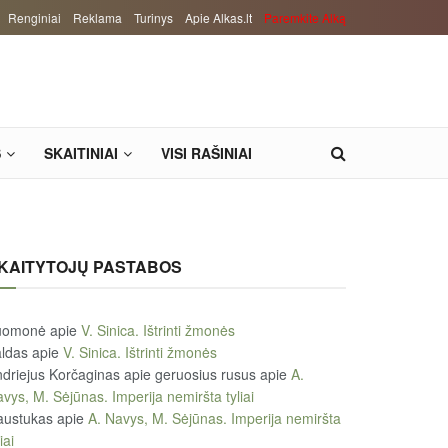
Renginiai
Reklama
Turinys
Apie Alkas.lt
Paremkite Alką
S
SKAITINIAI
VISI RAŠINIAI
KAITYTOJŲ PASTABOS
uomonė
apie
V. Sinica. Ištrinti žmonės
ldas
apie
V. Sinica. Ištrinti žmonės
driejus Korčaginas apie geruosius rusus
apie
A.
vys, M. Sėjūnas. Imperija nemiršta tyliai
austukas
apie
A. Navys, M. Sėjūnas. Imperija nemiršta
iai