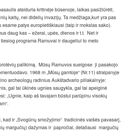
pasaulis atsiduria kritinėje būsenoje, laikas pasižiūrėti,
nių kaitų, nei didelių invazijų. Ta medžiaga,kuri yra pas
 esame patys europietiškiausi (taip ir mokslas sako).
 daug kas – ežerai, upės, dienos ir t.t. Net ir
tiesiog programa Ramuvai ir daugeliui to meto
ą, protėvių palikimą. Mūsų Ramuvos sueigose ji pasakojo
 komentuodavo. 1968 m „Mūsų gamtoje“ (Nr.11) straipsnyje
kino archeologų radinius Aukštadvario piliakalnyje:
is, gal tai ūkinės ugnies saugykla, gal tai apeiginė
ėsi: „Ugnie, kaip aš tavajam būstui parūpinu visokių
jam“.
, kad ir „Svogūnų smožyjimo“ tradicinės vaišės pavasarį,
nių margučių) dažymas ir papročiai, detaliausi margučių