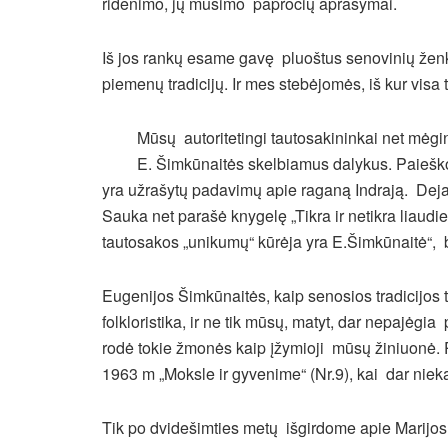
ridenimo, jų mušimo papročių aprašymai.
Iš jos rankų esame gavę pluoštus senovinių ženk
piemenų tradicijų. Ir mes stebėjomės, iš kur visa t
Mūsų autoritetingi tautosakininkai net mėgin
E. Šimkūnaitės skelbiamus dalykus. Paiešk
yra užrašytų padavimų apie raganą Indrają. Deja
Sauka net parašė knygelę „Tikra ir netikra liaudies
tautosakos „unikumų“ kūrėja yra E.Šimkūnaitė“, bet
Eugenijos Šimkūnaitės, kaip senosios tradicijos tu
folkloristika, ir ne tik mūsų, matyt, dar nepajėgia
rodė tokie žmonės kaip įžymioji mūsų žiniuonė. 
1963 m „Moksle ir gyvenime“ (Nr.9), kai dar nieka
Tik po dvidešimties metų išgirdome apie Marijos