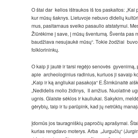
O štai dar kelios ištraukos iš tos paskaitos: „Kai 
kur mūsų šaknys. Lietuvoje nebuvo didelių kultūri
mus, pasitarnaus sveiko pasaulio atstatymui. Mes
Žiūrėkime į save, į mūsų šventumą. Šventa pas mus
baudžiava nesujaukė mūsų“. Tokie žodžiai buvo 
folklorininkų.
O kaip ji jautė ir tarsi regėjo senovės gyvenim
apie archeologinius radinius, kuriuos ji savaip
„Kaip ir ką angliukai pasakoja“ E.Šimkūnaitė aiš
„Nedidelis molio židinys, II amžius. Nuolatinė ugn
ugnis. Glaiste sėklos ir kauliukai. Sakykim, meld
gėrybių, taip ir tu parūpink, kad jų netrūktų mana
Įdomūs jos tauragniškių papročių aprašymai. Štai
kurias rengdavo moterys. Arba „Jurgučių“ (Jurgi