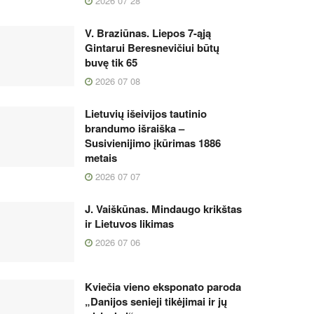
2026 07 28
V. Braziūnas. Liepos 7-ąją
Gintarui Beresnevičiui būtų
buvę tik 65
2026 07 08
Lietuvių išeivijos tautinio
brandumo išraiška –
Susivienijimo įkūrimas 1886
metais
2026 07 07
J. Vaiškūnas. Mindaugo krikštas
ir Lietuvos likimas
2026 07 06
Kviečia vieno eksponato paroda
„Danijos senieji tikėjimai ir jų