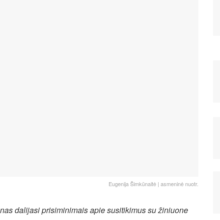
Eugenija Šimkūnaitė | asmeninė nuotr.
as dalijasi prisiminimais apie susitikimus su žiniuone