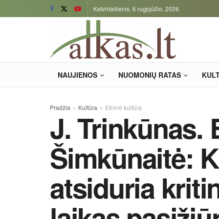
Ketvirtadienis, 6 rugpjūčio, 2026
NAUJIENOS
NUOMONIŲ RATAS
KUL
Pradžia
Kultūra
Etninė kultūra
J. Trinkūnas. 
Šimkūnaitė: K
atsiduria krit
laikas pasižiū