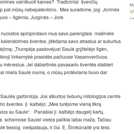
kmines vainikuoti karves? Tradiciniai švenčių
kl
taip pat mūsų nebepatenkino. Mes suradome, jog Joninės
tyl
o – Ilgėmis, Jurginės – Jorė.
+
Ji nuolatos aprūpindavo mus savo parengtais mašinėle
ų kalendorines šventes, įdėdama savo atrastus ar sukurtus
tėjimą: „Trumpėje pastovėjusi Saulė grįžtelėjo Ilgėn,
Tikroji linksmybė prasidės pačiuose Vasaroverčiuos.
du mėnesius. Jei dabartinės pavasario šventės stabteri
Labai miela Saulė mums, o mūsų protėviams buvo dar
ulės garbintoja. Jos atkurtos lietuvių mitologijos centre
o šventes ji kalbėjo: „Mes turėjome vieną tikrą
ios su Saule“. Panašiai ji kalbėjo daugelį kartų.
jos schemose Saulei vietos palikta labai maža. Tačiau
lė tiesiog viešpatauja, ir čia E. Šimkūnaitė yra teisi.