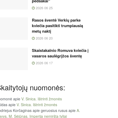
pėdsakai“
2026 06 25
Rasos šventė Verkių parke
kviečia pasitikti trumpiausią
metų naktį
2026 06 20
Skaistakalnio Romuva kviečia į
vasaros saulėgrįžos šventę
2026 06 17
kaitytojų nuomonės:
uomonė
apie
V. Sinica. Ištrinti žmonės
ldas
apie
V. Sinica. Ištrinti žmonės
driejus Korčaginas apie geruosius rusus
apie
A.
vys, M. Sėjūnas. Imperija nemiršta tyliai