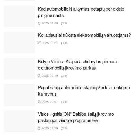
Kad automobilio išlaikymas netaptų per didele
pinigine našta
2025 03 09
0
Ko labiausiai trūksta elektromobilių vairuotojams?
2025 02 24
0
Kelyje Vilnius–Klaipėda atidarytas pirmasis
elektromobilių įkrovimo parkas
2025 02 19
0
Pagal naujų automobilių skaičių ženkliai lenkėme
kaimynus
2025 02 07
0
Visos „Ignitis ON“ Baltijos šalių įkrovimo
paslaugos vienoje programėlėje
2025 01 20
0