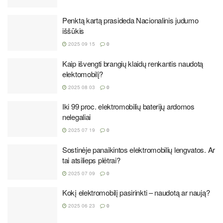
Penktą kartą prasideda Nacionalinis judumo
iššūkis
2025 09 15
0
Kaip išvengti brangių klaidų renkantis naudotą
elektomobilį?
2025 08 03
0
Iki 99 proc. elektromobilių baterijų ardomos
nelegaliai
2025 07 19
0
Sostinėje panaikintos elektromobilių lengvatos. Ar
tai atsilieps plėtrai?
2025 07 09
0
Kokį elektromobilį pasirinkti – naudotą ar naują?
2025 06 23
0