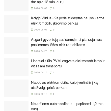
dar apie 12 mln. eurų
2026 06 08
0
Kelyje Vilnius–Klaipėda atidarytas naujos kartos
elektromobilių įkrovimo parkas
2026 06 01
0
Augant gyventojų susidomėjimui planuojamos
papildomos lėšos elektromobiliams
2026 04 28
0
Liberalai siūlo PVM lengvatą elektromobiliams ir
viešajam transportui
2026 04 15
1
Naudotas elektromobilis: kaip įvertinti ir į ką
atsižvelgti prieš perkant
2026 02 16
0
Netaršiems automobiliams – papildomi 1,2 mln.
eurų