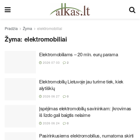
Pradžia
Žyma
elektromobiliai
Žyma:
elektromobiliai
Elektromobiliams – 20 mln. eurų parama
2026 07 03
2
Elektromobilių Lietuvoje jau turime tiek, kiek
alytiškių​​​​​​​
2026 06 27
0
Įspėjimas elektromobilių savininkam: įkrovimas
iš lizdo gali baigtis nelaime
2026 06 24
0
Pasirinkusiems elektromobilius, numatoma skirti