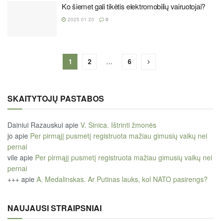
Ko šiemet gali tikėtis elektromobilių vairuotojai?
2025 01 20
0
1
2
…
6
SKAITYTOJŲ PASTABOS
Dainiui Razauskui
apie
V. Sinica. Ištrinti žmonės
jo
apie
Per pirmąjį pusmetį registruota mažiau gimusių vaikų nei
pernai
vile
apie
Per pirmąjį pusmetį registruota mažiau gimusių vaikų nei
pernai
+++
apie
A. Medalinskas. Ar Putinas lauks, kol NATO pasirengs?
NAUJAUSI STRAIPSNIAI