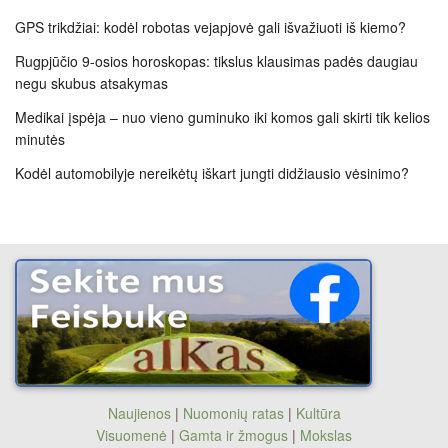
GPS trikdžiai: kodėl robotas vejapjovė gali išvažiuoti iš kiemo?
Rugpjūčio 9-osios horoskopas: tikslus klausimas padės daugiau
negu skubus atsakymas
Medikai įspėja – nuo vieno guminuko iki komos gali skirti tik kelios
minutės
Kodėl automobilyje nereikėtų iškart jungti didžiausio vėsinimo?
Naujienos
|
Nuomonių ratas
|
Kultūra
Visuomenė
|
Gamta ir žmogus
|
Mokslas