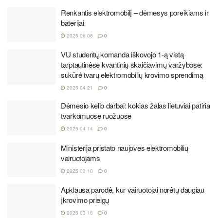
Renkantis elektromobilį – dėmesys poreikiams ir
baterijai
2025 06 08
0
VU studentų komanda iškovojo 1-ą vietą
tarptautinėse kvantinių skaičiavimų varžybose:
sukūrė tvarų elektromobilių krovimo sprendimą
2025 04 21
0
Dėmesio kelio darbai: kokias žalas lietuviai patiria
tvarkomuose ruožuose
2025 04 14
0
Ministerija pristato naujoves elektromobilių
vairuotojams
2025 03 18
0
Apklausa parodė, kur vairuotojai norėtų daugiau
įkrovimo prieigų
2025 03 16
0