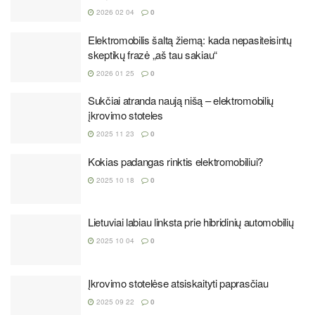
2026 02 04
0
Elektromobilis šaltą žiemą: kada nepasiteisintų
skeptikų frazė „aš tau sakiau“
2026 01 25
0
Sukčiai atranda naują nišą – elektromobilių
įkrovimo stoteles
2025 11 23
0
Kokias padangas rinktis elektromobiliui?
2025 10 18
0
Lietuviai labiau linksta prie hibridinių automobilių
2025 10 04
0
Įkrovimo stotelėse atsiskaityti paprasčiau
2025 09 22
0