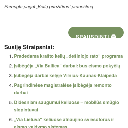
Parengta pagal „Kelių priežiūros“ pranešimą
SPAUSDINTI 🖨
Susiję Straipsniai:
Pradedama krašto kelių „dešiniojo rato“ programa
Įsibėgėja „Via Baltica“ darbai: bus eismo pokyčių
Įsibėgėja darbai kelyje Vilnius-Kaunas-Klaipėda
Pagrindinėse magistralėse įsibėgėja remonto
darbai
Didesniam saugumui keliuose – mobilūs smūgio
slopintuvai
„Via Lietuva“ keliuose atnaujino šviesoforus ir
eismo valdymo sistemas