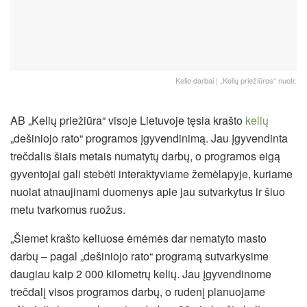
Kelio darbai | „Kelių priežiūros“ nuotr.
AB „Kelių priežiūra“ visoje Lietuvoje tęsia krašto
kelių
„dešiniojo rato“ programos įgyvendinimą. Jau įgyvendinta
trečdalis šiais metais numatytų darbų, o programos eigą
gyventojai gali stebėti interaktyviame žemėlapyje, kuriame
nuolat atnaujinami duomenys apie jau sutvarkytus ir šiuo
metu tvarkomus ruožus.
„Šiemet krašto keliuose ėmėmės dar nematyto masto
darbų – pagal „dešiniojo rato“ programą sutvarkysime
daugiau kaip 2 000 kilometrų kelių. Jau įgyvendinome
trečdalį visos programos darbų, o rudenį planuojame