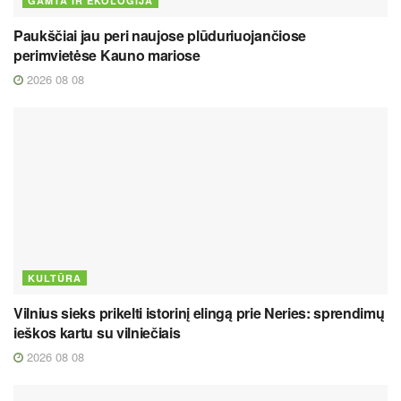
GAMTA IR EKOLOGIJA
Paukščiai jau peri naujose plūduriuojančiose
perimvietėse Kauno mariose
2026 08 08
KULTŪRA
Vilnius sieks prikelti istorinį elingą prie Neries: sprendimų
ieškos kartu su vilniečiais
2026 08 08