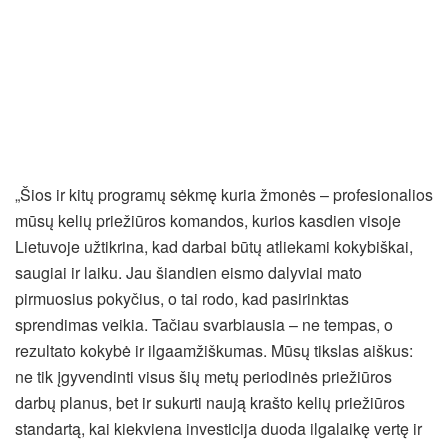
„Šios ir kitų programų sėkmę kuria žmonės – profesionalios
mūsų kelių priežiūros komandos, kurios kasdien visoje
Lietuvoje užtikrina, kad darbai būtų atliekami kokybiškai,
saugiai ir laiku. Jau šiandien eismo dalyviai mato
pirmuosius pokyčius, o tai rodo, kad pasirinktas
sprendimas veikia. Tačiau svarbiausia – ne tempas, o
rezultato kokybė ir ilgaamžiškumas. Mūsų tikslas aiškus:
ne tik įgyvendinti visus šių metų periodinės priežiūros
darbų planus, bet ir sukurti naują krašto kelių priežiūros
standartą, kai kiekviena investicija duoda ilgalaikę vertę ir