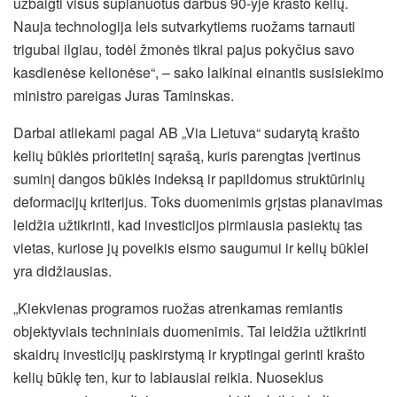
užbaigti visus suplanuotus darbus 90-yje krašto kelių.
Nauja technologija leis sutvarkytiems ruožams tarnauti
trigubai ilgiau, todėl žmonės tikrai pajus pokyčius savo
kasdienėse kelionėse“, – sako laikinai einantis susisiekimo
ministro pareigas Juras Taminskas.
Darbai atliekami pagal AB „Via Lietuva“ sudarytą krašto
kelių būklės prioritetinį sąrašą, kuris parengtas įvertinus
suminį dangos būklės indeksą ir papildomus struktūrinių
deformacijų kriterijus. Toks duomenimis grįstas planavimas
leidžia užtikrinti, kad investicijos pirmiausia pasiektų tas
vietas, kuriose jų poveikis eismo saugumui ir kelių būklei
yra didžiausias.
„Kiekvienas programos ruožas atrenkamas remiantis
objektyviais techniniais duomenimis. Tai leidžia užtikrinti
skaidrų investicijų paskirstymą ir kryptingai gerinti krašto
kelių būklę ten, kur to labiausiai reikia. Nuoseklus