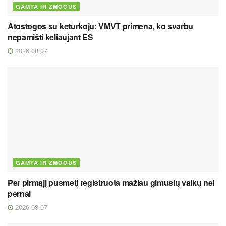
GAMTA IR ŽMOGUS
Atostogos su keturkoju: VMVT primena, ko svarbu
nepamišti keliaujant ES
2026 08 07
GAMTA IR ŽMOGUS
Per pirmąjį pusmetį registruota mažiau gimusių vaikų nei
pernai
2026 08 07