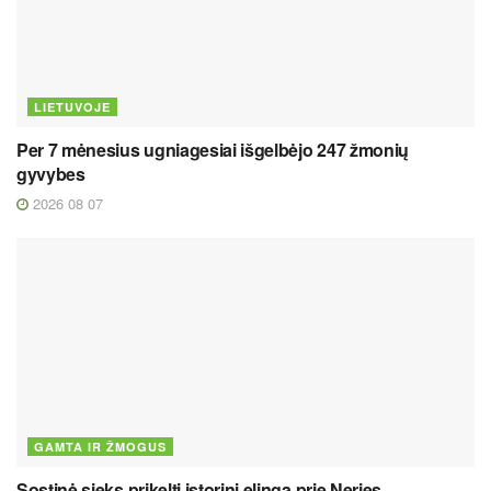
LIETUVOJE
Per 7 mėnesius ugniagesiai išgelbėjo 247 žmonių
gyvybes
2026 08 07
GAMTA IR ŽMOGUS
Sostinė sieks prikelti istorinį elingą prie Neries