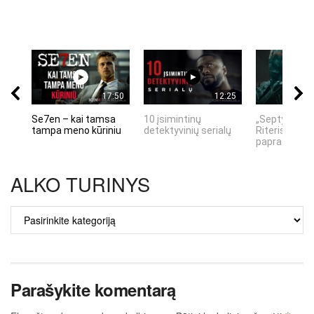
17:50
12:25
Se7en – kai tamsa
10 įsimintinų
„Septynių Ka
tampa meno kūriniu
detektyvinių serialų
Riteris" – kai
paprastumas
ALKO TURINYS
ALKO
TURINYS
Parašykite komentarą