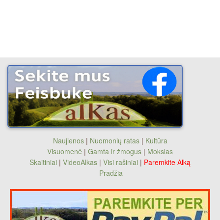
Naujienos
|
Nuomonių ratas
|
Kultūra
Visuomenė
|
Gamta ir žmogus
|
Mokslas
Skaitiniai
|
VideoAlkas
|
Visi rašiniai
|
Paremkite Alką
Pradžia