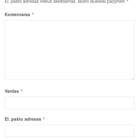
El. pašto adresas nebus skelbiamas.
Būtini laukeliai pažymėti
*
Komentaras
*
Vardas
*
El. pašto adresas
*