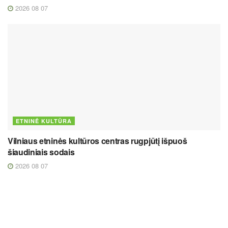
2026 08 07
ETNINĖ KULTŪRA
Vilniaus etninės kultūros centras rugpjūtį išpuoš
šiaudiniais sodais
2026 08 07