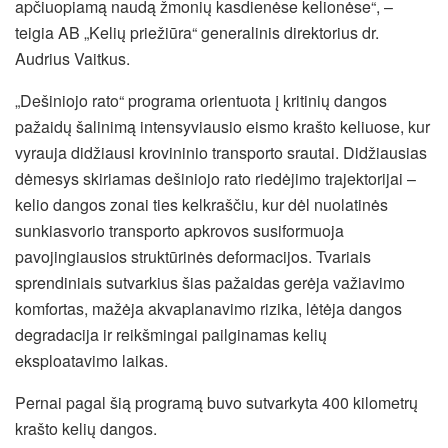
apčiuopiamą naudą žmonių kasdienėse kelionėse“, –
teigia AB „Kelių priežiūra“ generalinis direktorius dr.
Audrius Vaitkus.
„Dešiniojo rato“ programa orientuota į kritinių dangos
pažaidų šalinimą intensyviausio eismo krašto keliuose, kur
vyrauja didžiausi krovininio transporto srautai. Didžiausias
dėmesys skiriamas dešiniojo rato riedėjimo trajektorijai –
kelio dangos zonai ties kelkraščiu, kur dėl nuolatinės
sunkiasvorio transporto apkrovos susiformuoja
pavojingiausios struktūrinės deformacijos. Tvariais
sprendiniais sutvarkius šias pažaidas gerėja važiavimo
komfortas, mažėja akvaplanavimo rizika, lėtėja dangos
degradacija ir reikšmingai pailginamas kelių
eksploatavimo laikas.
Pernai pagal šią programą buvo sutvarkyta 400 kilometrų
krašto kelių dangos.