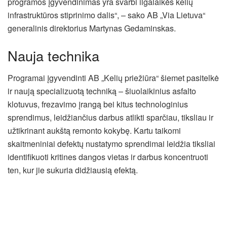
programos įgyvendinimas yra svarbi ilgalaikės kelių
infrastruktūros stiprinimo dalis“, – sako AB „Via Lietuva“
generalinis direktorius Martynas Gedaminskas.
Nauja technika
Programai įgyvendinti AB „Kelių priežiūra“ šiemet pasitelkė
ir naują specializuotą techniką – šiuolaikinius asfalto
klotuvus, frezavimo įrangą bei kitus technologinius
sprendimus, leidžiančius darbus atlikti sparčiau, tiksliau ir
užtikrinant aukštą remonto kokybę. Kartu taikomi
skaitmeniniai defektų nustatymo sprendimai leidžia tiksliai
identifikuoti kritines dangos vietas ir darbus koncentruoti
ten, kur jie sukuria didžiausią efektą.