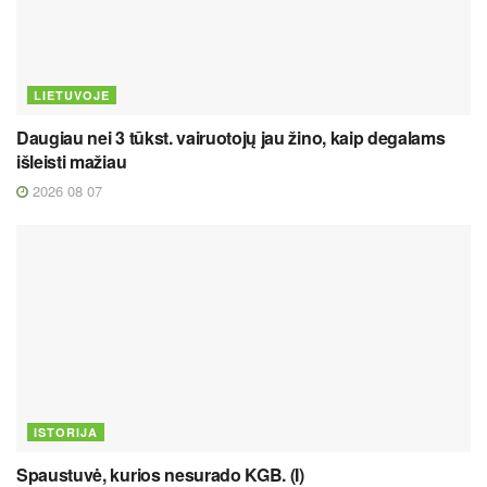
LIETUVOJE
Daugiau nei 3 tūkst. vairuotojų jau žino, kaip degalams
išleisti mažiau
2026 08 07
ISTORIJA
Spaustuvė, kurios nesurado KGB. (I)