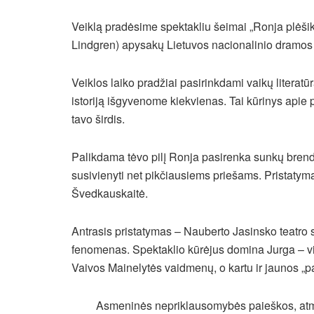
Veiklą pradėsime spektakliu šeimai „Ronja plėšik
Lindgren) apysakų Lietuvos nacionalinio dramos 
Veiklos laiko pradžiai pasirinkdami vaikų literat
istoriją išgyvenome kiekvienas. Tai kūrinys apie pas
tavo širdis.
Palikdama tėvo pilį Ronja pasirenka sunkų brendi
susivienyti net pikčiausiems priešams. Pristatyma
Švedkauskaitė.
Antrasis pristatymas – Nauberto Jasinsko teatro
fenomenas. Spektaklio kūrėjus domina Jurga –
v
Vaivos Mainelytės vaidmenų, o kartu ir jaunos „p
Asmeninės nepriklausomybės paieškos, atmint