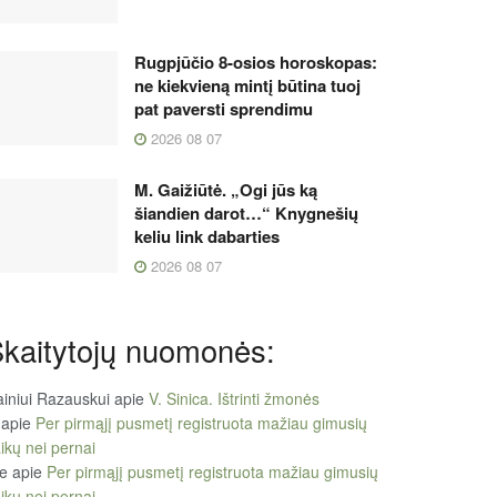
Rugpjūčio 8-osios horoskopas:
ne kiekvieną mintį būtina tuoj
pat paversti sprendimu
2026 08 07
M. Gaižiūtė. „Ogi jūs ką
šiandien darot…“ Knygnešių
keliu link dabarties
2026 08 07
kaitytojų nuomonės:
iniui Razauskui
apie
V. Sinica. Ištrinti žmonės
apie
Per pirmąjį pusmetį registruota mažiau gimusių
ikų nei pernai
le
apie
Per pirmąjį pusmetį registruota mažiau gimusių
ikų nei pernai