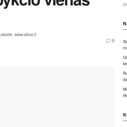
pa
N
kaitė, www.alkas.lt
0
Si
ro
GP
k
Ru
d
Me
ti
Ki