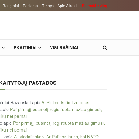
Renginiai
Reklama
Turinys
Apie Alkas.lt
Paremkite Alką
S
SKAITINIAI
VISI RAŠINIAI
KAITYTOJŲ PASTABOS
iniui Razauskui
apie
V. Sinica. Ištrinti žmonės
apie
Per pirmąjį pusmetį registruota mažiau gimusių
ikų nei pernai
le
apie
Per pirmąjį pusmetį registruota mažiau gimusių
ikų nei pernai
++
apie
A. Medalinskas. Ar Putinas lauks, kol NATO