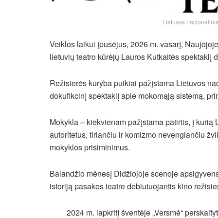
Lietuvos nacionalinis 
Veiklos laikui įpusėjus, 2026 m. vasarį, Naujojoj
lietuvių teatro kūrėjų Lauros Kutkaitės spektakl
Režisierės kūryba puikiai pažįstama Lietuvos naci
dokufikcinį spektaklį apie mokomąją sistemą, p
Mokykla – kiekvienam pažįstama patirtis, į kurią
autoritetus, tiriančiu ir komizmo nevengiančiu žv
mokyklos prisiminimus.
Balandžio mėnesį Didžiojoje scenoje apsigyvens t
istoriją pasakos teatre debiutuojantis kino režisie
2024 m. lapkritį šventėje „Versmė“ perskaity