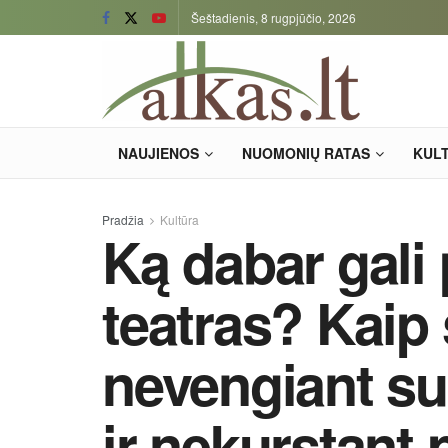
Šeštadienis, 8 rugpjūčio, 2026
NAUJIENOS
NUOMONIŲ RATAS
KUL
Pradžia
Kultūra
Ką dabar gali 
teatras? Kaip
nevengiant su
ir nekurstant 