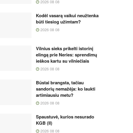
2026 08 08
Kodėl vasarą vaikui neužtenka
būti tiesiog užimtam?
2026 08 08
Vilnius sieks prikelti istorinį
elingą prie Neries: sprendimų
ieškos kartu su vilniečiais
2026 08 08
Būstai brangsta, tačiau
sandorių nemažėja: ko laukti
artimiausiu metu?
2026 08 08
Spaustuvė, kurios nesurado
KGB (II)
2026 08 08