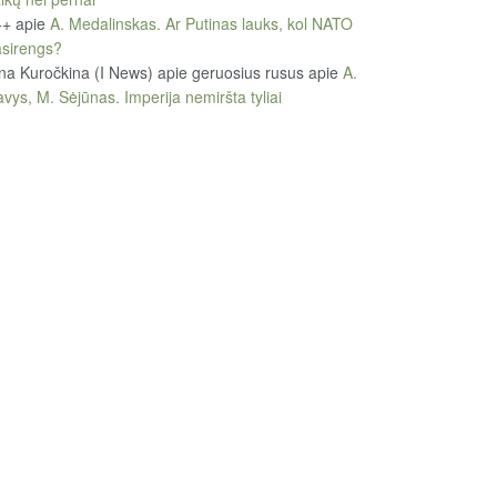
++
apie
A. Medalinskas. Ar Putinas lauks, kol NATO
sirengs?
na Kuročkina (I News) apie geruosius rusus
apie
A.
vys, M. Sėjūnas. Imperija nemiršta tyliai