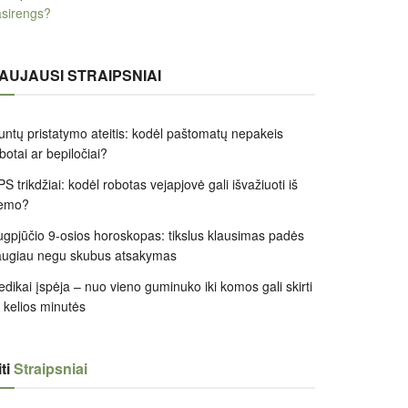
sirengs?
AUJAUSI STRAIPSNIAI
untų pristatymo ateitis: kodėl paštomatų nepakeis
botai ar bepiločiai?
S trikdžiai: kodėl robotas vejapjovė gali išvažiuoti iš
iemo?
gpjūčio 9-osios horoskopas: tikslus klausimas padės
augiau negu skubus atsakymas
dikai įspėja – nuo vieno guminuko iki komos gali skirti
k kelios minutės
ti
Straipsniai