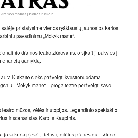
dramos teatras | teatras.lt nuotr.
e salėje pristatysime vienos ryškiausių jaunosios kartos
į darbiniu pavadinimu „Mokyk mane“.
onalinio dramos teatro žiūrovams, o šįkart ji pakvies į
rimenančią gamyklą.
 Laura Kutkaitė sieks pažvelgti kvestionuodama
ilgsniu. „Mokyk mane“ – proga teatre peržvelgti savo
eatro mūzos, vėlės ir utopijos. Legendinio spektaklio
rius ir scenaristas Karolis Kaupinis.
ta jo sukurta pjesė „Lietuvių mirties pranešimai. Vieno