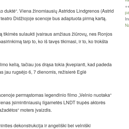
+
o duktė“. Viena žinomiausių Astridos Lindgrenos (Astrid
pa
teatro Didžiojoje scenoje bus adaptuota pirmą kartą.
In
Na
ūrą tikimės sulaukti įvairaus amžiaus žiūrovų, nes Ronjos
irinkimą tarp to, ko iš tavęs tikimasi, ir to, ko trokšta
mo kelią, tačiau jos drąsa tokia įkvepianti, kad padeda
s jau rugsėjo 6, 7 dienomis, režisierė Eglė
 scenoje permąstomas legendinio filmo „Velnio nuotaka“
ienas
įsimintiniausių ilgametės LNDT trupės aktorės
ažadėtos“ moters įvaizdis.
ies dekonstrukcija ir angeliški bei velniški