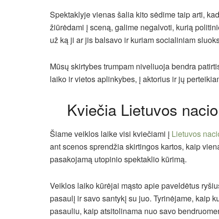
Spektaklyje
vienas
šalia kito sėdime taip arti, ka
žiūrėdami į sceną, galime negalvoti, kurią polit
už ką ji ar jis balsavo ir kuriam socialiniam sluok
Mūsų skirtybes trumpam niveliuoja bendra patirti
laiko ir vietos aplinkybes, į aktorius ir jų perteik
Kviečia Lietuvos nacio
Šiame veiklos laike visi kviečiami į
Lietuvos naci
ant scenos sprendžia skirtingos kartos, kaip viena
pasakojamą utopinio spektaklio kūrimą.
Veiklos laiko kūrėjai mąsto apie paveldėtus ryšius,
pasaulį ir savo santykį su juo. Tyrinėjame, kaip 
pasauliu, kaip atsitolinama nuo savo bendruomenė