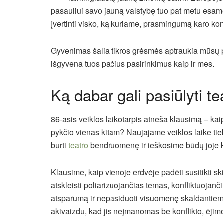
pasauliui savo jauną valstybę tuo pat metu esame 
įvertinti visko, ką kuriame, prasmingumą karo kon
Gyvenimas šalia tikros grėsmės aptraukia mūsų pla
išgyvena tuos pačius pasirinkimus kaip ir mes.
Ką dabar gali pasiūlyti te
86-asis veiklos laikotarpis atneša klausimą – kai
pykčio
vienas
kitam? Naujajame veiklos laike tiek 
burti
teatro
bendruomenę ir ieškosime būdų joje k
Klausime, kaip vienoje erdvėje padėti susitikti s
atskleisti poliarizuojančias temas, konfliktuojan
atsparumą ir nepasiduoti visuomenę skaldantiems
akivaizdu, kad jis neįmanomas be konflikto, ėjim