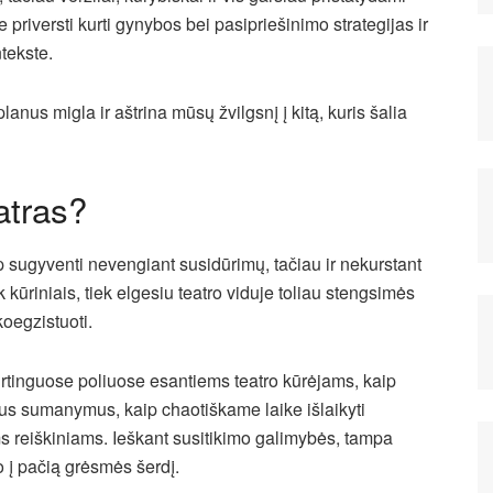
priversti kurti gynybos bei pasipriešinimo strategijas ir
tekste.
nus migla ir aštrina mūsų žvilgsnį į kitą, kuris šalia
atras?
p sugyventi nevengiant susidūrimų, tačiau ir nekurstant
kūriniais, tiek elgesiu teatro viduje toliau stengsimės
oegzistuoti.
kirtinguose poliuose esantiems teatro kūrėjams, kaip
čius sumanymus, kaip chaotiškame laike išlaikyti
 reiškiniams. Ieškant susitikimo galimybės, tampa
o į pačią grėsmės šerdį.