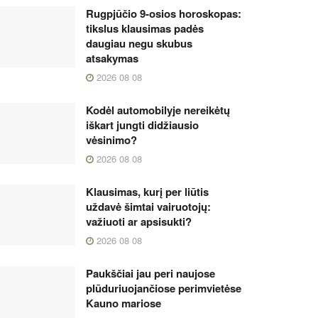
Rugpjūčio 9-osios horoskopas:
tikslus klausimas padės
daugiau negu skubus
atsakymas
2026 08 08
Kodėl automobilyje nereikėtų
iškart jungti didžiausio
vėsinimo?
2026 08 08
Klausimas, kurį per liūtis
uždavė šimtai vairuotojų:
važiuoti ar apsisukti?
2026 08 08
Paukščiai jau peri naujose
plūduriuojančiose perimvietėse
Kauno mariose