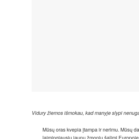
Vidury žiemos išmokau, kad manyje slypi nenug
Mūsų oras kvepia įtampa ir nerimu. Mūsų da
laimingiausių jaunų žmonių šalimi Europoje, t