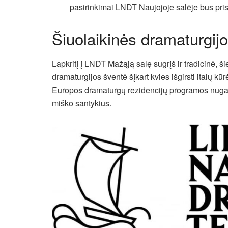
pasirinkimai LNDT Naujojoje salėje bus pris
Šiuolaikinės dramaturgij
Lapkritį į LNDT Mažąją salę sugrįš ir tradicinė, 
dramaturgijos šventė šįkart kvies išgirsti italų kū
Europos dramaturgų rezidencijų programos nugalėt
miško santykius.