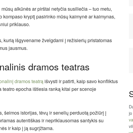
d mūsų alkūnės ar pirštai netyčia susiliečia – tuo metu,
inio kompaso kryptį pasirinko mūsų kaimynė ar kaimynas,
sniui priklauso.
s, kurią išgyvename žvelgdami į režisierių pristatomas
iamus jausmus.
nalinis dramos teatras
onalinį dramos teatrą
išvysti ir patirti, kaip savo konfliktus
 teatro epocha ištiesia ranką kitai per scenoje
S
Da
 šeimos istorijas, tėvų ir senelių perduotą požiūrį į
jo
va
kuriamas autentiškas ir nepriklausomas santykis su
vi
s ir kaip į ją sugrįžtama.
va