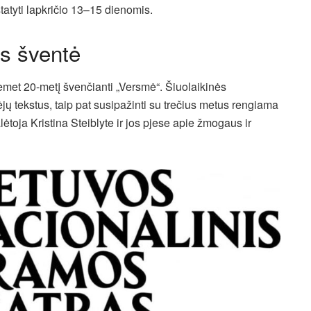
tatyti lapkričio 13–15 dienomis.
os šventė
šiemet 20-metį švenčianti „Versmė“. Šiuolaikinės
rėjų tekstus, taip pat susipažinti su trečius metus rengiama
oja Kristina Steiblyte ir jos pjese apie žmogaus ir