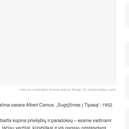
Lietuvos nacionalinis dramos teatras Vilniuje | R. Urbakavičiaus nuotr.
alima vasara
Albert Camus. „Sugrįžimas į Tipasą“, 1952
bartis kupina priešybių ir paradoksų – esame vadinami
ačiau veržliai, kūrybiškai ir vis garsiau pristatydami