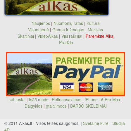
Naujienos
|
Nuomonių ratas
|
Kultūra
Visuomenė
|
Gamta ir žmogus
|
Mokslas
Skaitiniai
|
VideoAlkas
|
Visi rašiniai
|
Paremkite Alką
Pradžia
ket testai
|
fs25 mods
|
Refinansavimas
|
iPhone 16 Pro Max
|
Daigyklos
|
gta 5 mods
|
DARBO SKELBIMAI
© 2011 Alkas.lt - Visos teisės saugomos. |
Svetainę kūrė - Studija
4D