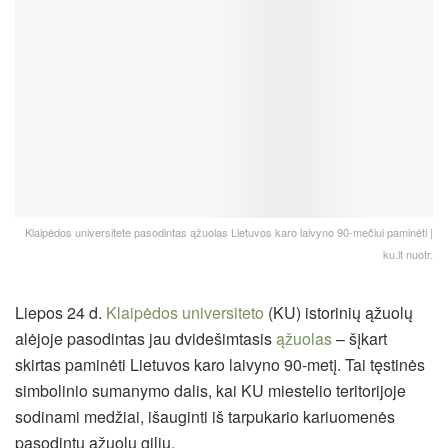
Klaipėdos universitete pasodintas ąžuolas Lietuvos karo laivyno 90-mečiui paminėti |
ku.lt nuotr.
Liepos 24 d.
Klaipėdos universiteto
(KU) istorinių ąžuolų
alėjoje pasodintas jau dvidešimtasis
ąžuolas
– šįkart
skirtas paminėti Lietuvos karo laivyno 90-metį. Tai tęstinės
simbolinio sumanymo dalis, kai KU miestelio teritorijoje
sodinami medžiai, išauginti iš tarpukario kariuomenės
pasodintų ąžuolų gilių.