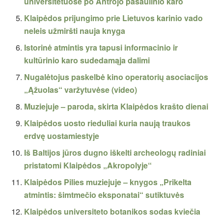
universitetuose po Antrojo pasaulinio karo
Klaipėdos prijungimo prie Lietuvos karinio vado
neleis užmiršti nauja knyga
Istorinė atmintis yra tapusi informacinio ir
kultūrinio karo sudedamąja dalimi
Nugalėtojus paskelbė kino operatorių asociacijos
„Ąžuolas“ varžytuvėse (video)
Muziejuje – paroda, skirta Klaipėdos krašto dienai
Klaipėdos uosto rieduliai kuria naują traukos
erdvę uostamiestyje
Iš Baltijos jūros dugno iškelti archeologų radiniai
pristatomi Klaipėdos „Akropolyje“
Klaipėdos Pilies muziejuje – knygos „Prikelta
atmintis: šimtmečio eksponatai“ sutiktuvės
Klaipėdos universiteto botanikos sodas kviečia