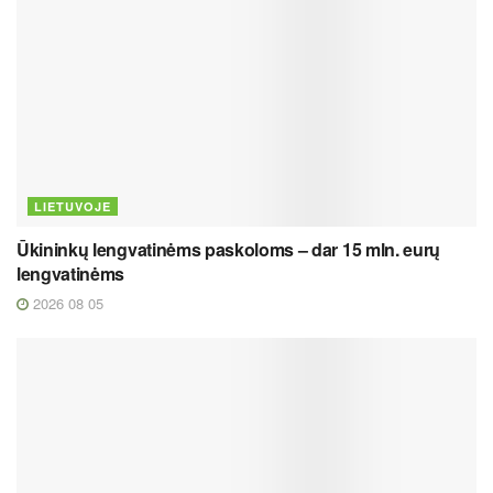
LIETUVOJE
Ūkininkų lengvatinėms paskoloms – dar 15 mln. eurų
lengvatinėms
2026 08 05