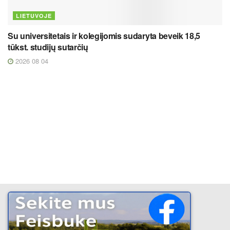
LIETUVOJE
Su universitetais ir kolegijomis sudaryta beveik 18,5
tūkst. studijų sutarčių
2026 08 04