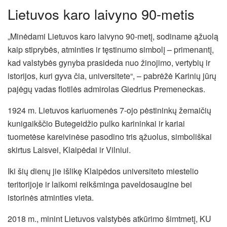
Lietuvos karo laivyno 90-metis
„Minėdami Lietuvos karo laivyno 90-metį, sodiname ąžuolą
kaip stiprybės, atminties ir tęstinumo simbolį – primenantį,
kad valstybės gynyba prasideda nuo žinojimo, vertybių ir
istorijos, kuri gyva čia, universitete“, – pabrėžė Karinių jūrų
pajėgų vadas flotilės admirolas Giedrius Premeneckas.
1924 m. Lietuvos kariuomenės 7-ojo pėstininkų žemaičių
kunigaikščio Butegeidžio pulko karininkai ir kariai
tuometėse kareivinėse pasodino tris ąžuolus, simboliškai
skirtus Laisvei, Klaipėdai ir Vilniui.
Iki šių dienų jie išlikę Klaipėdos universiteto miestelio
teritorijoje ir laikomi reikšminga paveldosaugine bei
istorinės atminties vieta.
2018 m., minint Lietuvos valstybės atkūrimo šimtmetį, KU