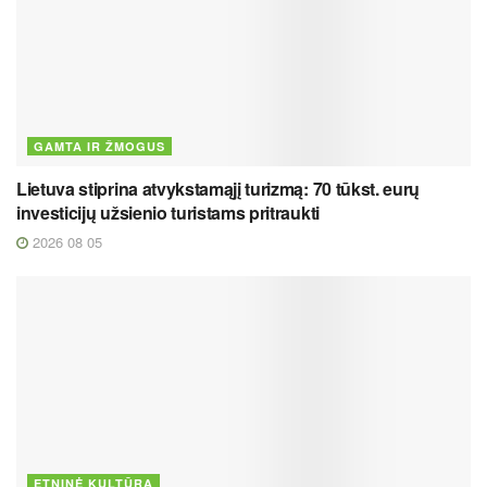
GAMTA IR ŽMOGUS
Lietuva stiprina atvykstamąjį turizmą: 70 tūkst. eurų
investicijų užsienio turistams pritraukti
2026 08 05
ETNINĖ KULTŪRA