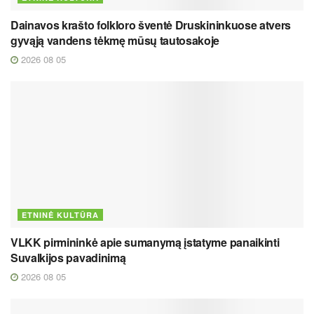
Dainavos krašto folkloro šventė Druskininkuose atvers
gyvąją vandens tėkmę mūsų tautosakoje
2026 08 05
ETNINĖ KULTŪRA
VLKK pirmininkė apie sumanymą įstatyme panaikinti
Suvalkijos pavadinimą
2026 08 05