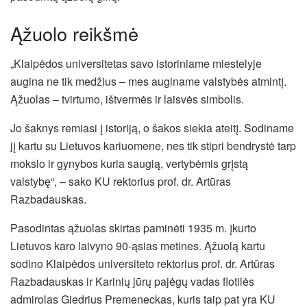
Ąžuolo reikšmė
„Klaipėdos universitetas savo istoriniame miestelyje
augina ne tik medžius – mes auginame valstybės atmintį.
Ąžuolas – tvirtumo, ištvermės ir laisvės simbolis.
Jo šaknys remiasi į istoriją, o šakos siekia ateitį. Sodiname
jį kartu su Lietuvos kariuomene, nes tik stipri bendrystė tarp
mokslo ir gynybos kuria saugią, vertybėmis grįstą
valstybę“, – sako KU rektorius prof. dr. Artūras
Razbadauskas.
Pasodintas ąžuolas skirtas paminėti 1935 m. įkurto
Lietuvos karo laivyno 90-ąsias metines. Ąžuolą kartu
sodino Klaipėdos universiteto rektorius prof. dr. Artūras
Razbadauskas ir Karinių jūrų pajėgų vadas flotilės
admirolas Giedrius Premeneckas, kuris taip pat yra KU