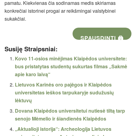
pamatu. Kiekvienas čia sodinamas medis skiriamas
konkrečiai istorinei progai ar reikšmingai valstybinei
sukakčiai.
SPAUSDINTI 🖨
Susiję Straipsniai:
Kovo 11-osios minėjimas Klaipėdos universitete:
bus pristatytas studentų sukurtas filmas „Sakmė
apie karo laivą“
Lietuvos Karinės oro pajėgos ir Klaipėdos
universitetas ieškos tarpukaryje sudužusių
lėktuvų
Dovana Klaipėdos universitetui nutiesė tiltą tarp
senojo Mėmelio ir šiandienės Klaipėdos
„Aktualioji istorija“: Archeologija Lietuvos