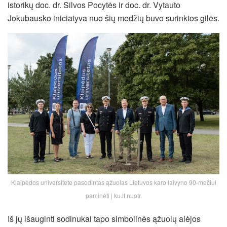
istorikų doc. dr. Silvos Pocytės ir doc. dr. Vytauto
Jokubausko iniciatyva nuo šių medžių buvo surinktos gilės.
Klaipėdos universitete pasodintas ąžuolas Lietuvos karo laivyno 90-mečiui
paminėti | ku.lt nuotr.
Iš jų išauginti sodinukai tapo simbolinės ąžuolų alėjos