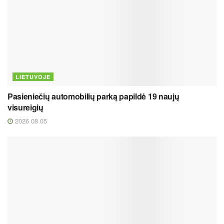
LIETUVOJE
Pasieniečių automobilių parką papildė 19 naujų
visureigių
2026 08 05