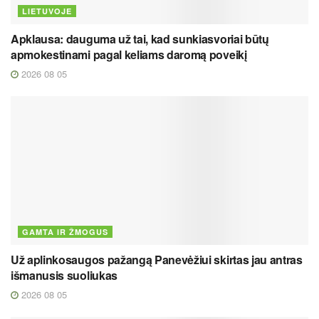
LIETUVOJE
Apklausa: dauguma už tai, kad sunkiasvoriai būtų
apmokestinami pagal keliams daromą poveikį
2026 08 05
GAMTA IR ŽMOGUS
Už aplinkosaugos pažangą Panevėžiui skirtas jau antras
išmanusis suoliukas
2026 08 05