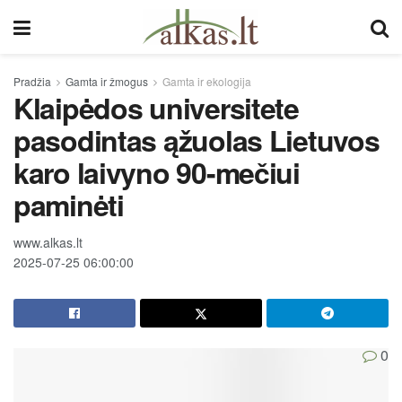
Pradžia
Gamta ir žmogus
Gamta ir ekologija
Klaipėdos universitete
pasodintas ąžuolas Lietuvos
karo laivyno 90-mečiui
paminėti
www.alkas.lt
2025-07-25 06:00:00
0