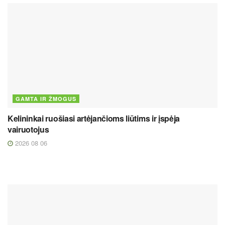
GAMTA IR ŽMOGUS
Kelininkai ruošiasi artėjančioms liūtims ir įspėja
vairuotojus
2026 08 06