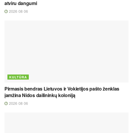
atviru dangumi
2026 08 06
KULTŪRA
Pirmasis bendras Lietuvos ir Vokietijos pašto ženklas
įamžina Nidos dailininkų koloniją
2026 08 06