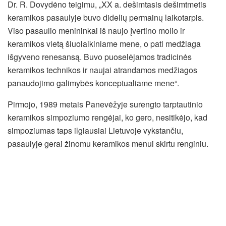
Dr. R. Dovydėno teigimu, „XX a. dešimtasis dešimtmetis
keramikos pasaulyje buvo didelių permainų laikotarpis.
Viso pasaulio menininkai iš naujo įvertino molio ir
keramikos vietą šiuolaikiniame mene, o pati medžiaga
išgyveno renesansą. Buvo puoselėjamos tradicinės
keramikos technikos ir naujai atrandamos medžiagos
panaudojimo galimybės konceptualiame mene“.
Pirmojo, 1989 metais Panevėžyje surengto tarptautinio
keramikos simpoziumo rengėjai, ko gero, nesitikėjo, kad
simpoziumas taps ilgiausiai Lietuvoje vykstančiu,
pasaulyje gerai žinomu keramikos menui skirtu renginiu.