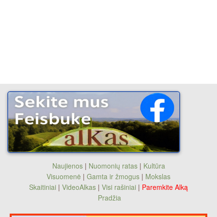
Naujienos
|
Nuomonių ratas
|
Kultūra
Visuomenė
|
Gamta ir žmogus
|
Mokslas
Skaitiniai
|
VideoAlkas
|
Visi rašiniai
|
Paremkite Alką
Pradžia