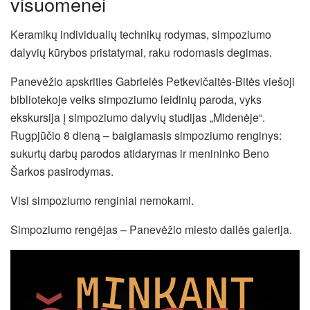
visuomenei
Keramikų individualių technikų rodymas, simpoziumo
dalyvių kūrybos pristatymai, raku rodomasis degimas.
Panevėžio apskrities Gabrielės Petkevičaitės-Bitės viešoji
bibliotekoje veiks simpoziumo leidinių paroda, vyks
ekskursija į simpoziumo dalyvių studijas „Midenėje“.
Rugpjūčio 8 dieną – baigiamasis simpoziumo renginys:
sukurtų darbų parodos atidarymas ir menininko Beno
Šarkos pasirodymas.
Visi simpoziumo renginiai nemokami.
Simpoziumo rengėjas – Panevėžio miesto dailės galerija.