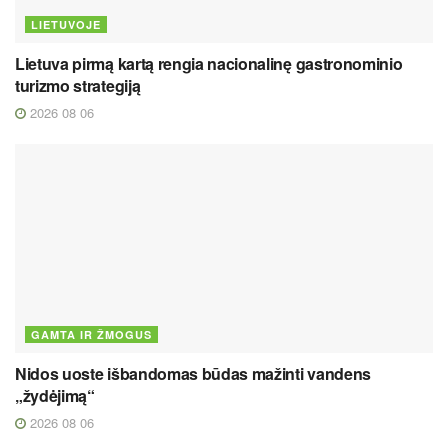
LIETUVOJE
Lietuva pirmą kartą rengia nacionalinę gastronominio
turizmo strategiją
2026 08 06
GAMTA IR ŽMOGUS
Nidos uoste išbandomas būdas mažinti vandens
„žydėjimą“
2026 08 06