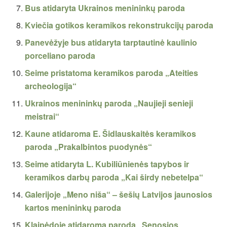
Bus atidaryta Ukrainos menininkų paroda
Kviečia gotikos keramikos rekonstrukcijų paroda
Panevėžyje bus atidaryta tarptautinė kaulinio
porceliano paroda
Seime pristatoma keramikos paroda „Ateities
archeologija“
Ukrainos menininkų paroda „Naujieji senieji
meistrai“
Kaune atidaroma E. Šidlauskaitės keramikos
paroda „Prakalbintos puodynės“
Seime atidaryta L. Kubiliūnienės tapybos ir
keramikos darbų paroda „Kai širdy nebetelpa“
Galerijoje „Meno niša“ – šešių Latvijos jaunosios
kartos menininkų paroda
Klaipėdoje atidaroma paroda „Senosios