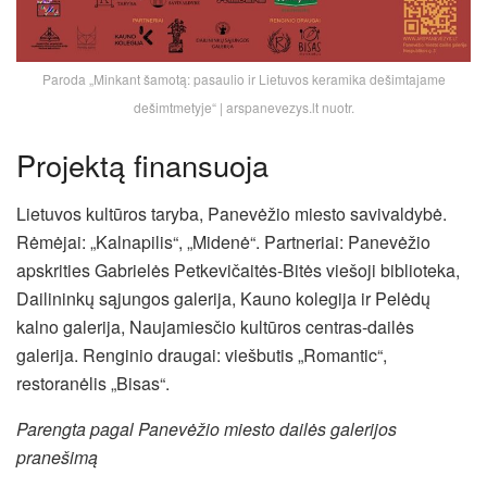
Paroda „Minkant šamotą: pasaulio ir Lietuvos keramika dešimtajame
dešimtmetyje“ | arspanevezys.lt nuotr.
Projektą finansuoja
Lietuvos kultūros taryba, Panevėžio miesto savivaldybė.
Rėmėjai: „Kalnapilis“, „Midenė“. Partneriai: Panevėžio
apskrities Gabrielės Petkevičaitės-Bitės viešoji biblioteka,
Dailininkų sąjungos galerija, Kauno kolegija ir Pelėdų
kalno galerija, Naujamiesčio kultūros centras-dailės
galerija. Renginio draugai: viešbutis „Romantic“,
restoranėlis „Bisas“.
Parengta pagal Panevėžio miesto dailės galerijos
pranešimą