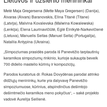
Metė Maja Gregersena (Mette Maya Gregersen) (Danija),
Aivaras (Aivars) Baranovskis, Elina Titanė (Titane)
(Latvija), Malvina Kovalevska (Malwina Kowalewska)
(Lenkija), Elena Laurinavičiūtė, Eglė Einikytė-Narkevičienė
(Lietuva), Manuelis Seitas (Manuel Seita) (Portugalija),
Nataliia Antypina (Ukraina).
„Simpoziumas prasidės paroda iš Panevėžio tarptautinių
keramikos simpoziumų rinkinio, kurioje sukaupta beveik
700 didelio mastelio kūrinių ir kompozicijų.
Parodos kuratorius dr. Rokas Dovydėnas parodai atrinko
didžiųjų menininkų, kurie yra dalyvavę Panevėžio
simpoziumuose, kūrinius, atspindinčius dešimtojo
dešimtmečio keramikos meno pokyčius“, – sakė projekto
vadovė Aurelija Seilienė.