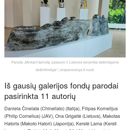
Paroda „Minkant šamotą: pasaulio ir Lietuvos keramika dešimtajame
dešimtmetyje“ | arspanevezys.lt nuotr.
Iš gausių galerijos fondų parodai
pasirinkta 11 autorių
Daniela Činelata (Chinellato) (Italija), Filipas Kornelijus
(Philip Cornelius) (JAV), Ona Grigaitė (Lietuva), Makotas
Hatoris (Makoto Hatori) (Japonija), Kerstė Lama (Kersti