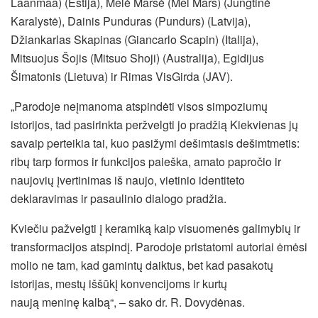
Laanmaa) (Estija), Melė Marsė (Mel Mars) (Jungtinė
Karalystė), Dainis Punduras (Pundurs) (Latvija),
Džiankarlas Skapinas (Giancarlo Scapin) (Italija),
Mitsuojus Šojis (Mitsuo Shoji) (Australija), Egidijus
Šimatonis (Lietuva) ir Rimas VisGirda (JAV).
„Parodoje neįmanoma atspindėti visos simpoziumų
istorijos, tad pasirinkta peržvelgti jo pradžią Kiekvienas jų
savaip perteikia tai, kuo pasižymi dešimtasis dešimtmetis:
ribų tarp formos ir funkcijos paieška, amato papročio ir
naujovių įvertinimas iš naujo, vietinio identiteto
deklaravimas ir pasaulinio dialogo pradžia.
Kviečiu pažvelgti į keramiką kaip visuomenės galimybių ir
transformacijos atspindį. Parodoje pristatomi autoriai ėmėsi
molio ne tam, kad gamintų daiktus, bet kad pasakotų
istorijas, mestų iššūkį konvencijoms ir kurtų
naują meninę kalbą“, – sako dr. R. Dovydėnas.