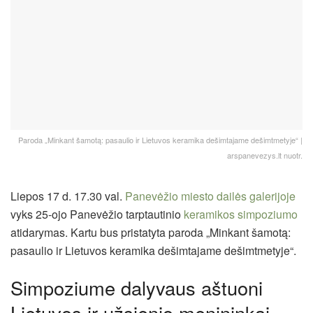
Paroda „Minkant šamotą: pasaulio ir Lietuvos keramika dešimtajame dešimtmetyje“ |
arspanevezys.lt nuotr.
Liepos 17 d. 17.30 val.
Panevėžio miesto dailės galerijoje
vyks 25-ojo Panevėžio tarptautinio
keramikos simpoziumo
atidarymas. Kartu bus pristatyta paroda „Minkant šamotą:
pasaulio ir Lietuvos keramika dešimtajame dešimtmetyje“.
Simpoziume dalyvaus aštuoni
Lietuvos ir užsienio menininkai