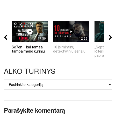
17:50
12:25
Se7en – kai tamsa
10 įsimintinų
„Septynių Ka
tampa meno kūriniu
detektyvinių serialų
Riteris" – kai
paprastumas
ALKO TURINYS
ALKO
TURINYS
Parašykite komentarą