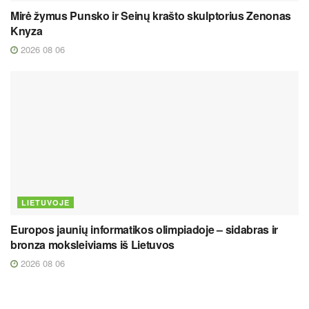
Mirė žymus Punsko ir Seinų krašto skulptorius Zenonas
Knyza
2026 08 06
LIETUVOJE
Europos jaunių informatikos olimpiadoje – sidabras ir
bronza moksleiviams iš Lietuvos
2026 08 06