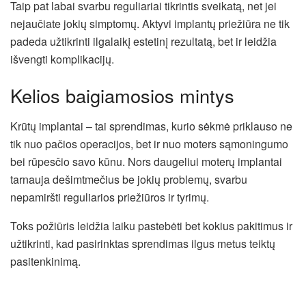
Taip pat labai svarbu reguliariai tikrintis sveikatą, net jei
nejaučiate jokių simptomų. Aktyvi implantų priežiūra ne tik
padeda užtikrinti ilgalaikį estetinį rezultatą, bet ir leidžia
išvengti komplikacijų.
Kelios baigiamosios mintys
Krūtų implantai – tai sprendimas, kurio sėkmė priklauso ne
tik nuo pačios operacijos, bet ir nuo moters sąmoningumo
bei rūpesčio savo kūnu. Nors daugeliui moterų implantai
tarnauja dešimtmečius be jokių problemų, svarbu
nepamiršti reguliarios priežiūros ir tyrimų.
Toks požiūris leidžia laiku pastebėti bet kokius pakitimus ir
užtikrinti, kad pasirinktas sprendimas ilgus metus teiktų
pasitenkinimą.