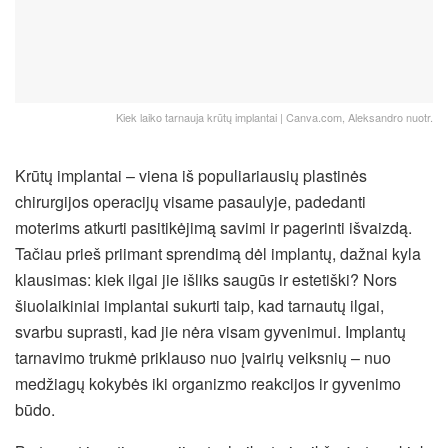
Kiek laiko tarnauja krūtų implantai | Canva.com, Aleksandro nuotr.
Krūtų implantai – viena iš populiariausių plastinės
chirurgijos operacijų visame pasaulyje, padedanti
moterims atkurti pasitikėjimą savimi ir pagerinti išvaizdą.
Tačiau prieš priimant sprendimą dėl implantų, dažnai kyla
klausimas: kiek ilgai jie išliks saugūs ir estetiški?
Nors
šiuolaikiniai implantai sukurti taip, kad tarnautų ilgai,
svarbu suprasti, kad jie nėra visam gyvenimui. Implantų
tarnavimo trukmė priklauso nuo įvairių veiksnių – nuo
medžiagų kokybės iki organizmo reakcijos ir gyvenimo
būdo.