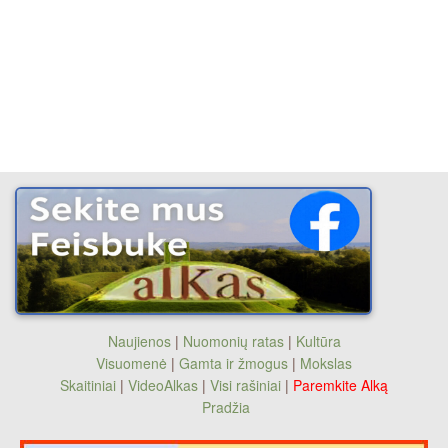
Naujienos
|
Nuomonių ratas
|
Kultūra
Visuomenė
|
Gamta ir žmogus
|
Mokslas
Skaitiniai
|
VideoAlkas
|
Visi rašiniai
|
Paremkite Alką
Pradžia