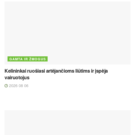
GAMTA IR ŽMOGUS
Kelininkai ruošiasi artėjančioms liūtims ir įspėja
vairuotojus
2026 08 06