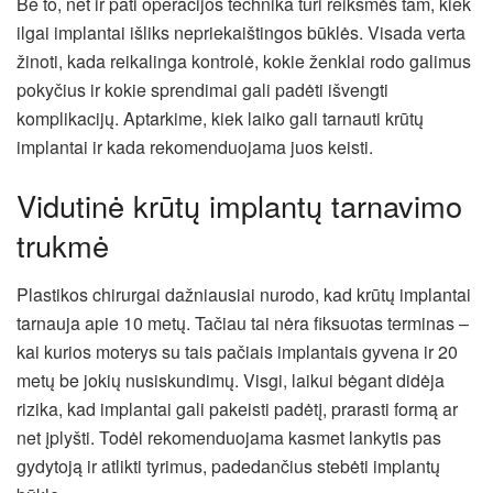
Be to, net ir pati operacijos technika turi reikšmės tam, kiek
ilgai implantai išliks nepriekaištingos būklės. Visada verta
žinoti, kada reikalinga kontrolė, kokie ženklai rodo galimus
pokyčius ir kokie sprendimai gali padėti išvengti
komplikacijų. Aptarkime, kiek laiko gali tarnauti krūtų
implantai ir kada rekomenduojama juos keisti.
Vidutinė krūtų implantų tarnavimo
trukmė
Plastikos chirurgai dažniausiai nurodo, kad krūtų implantai
tarnauja apie 10 metų. Tačiau tai nėra fiksuotas terminas –
kai kurios moterys su tais pačiais implantais gyvena ir 20
metų be jokių nusiskundimų. Visgi, laikui bėgant didėja
rizika, kad implantai gali pakeisti padėtį, prarasti formą ar
net įplyšti. Todėl rekomenduojama kasmet lankytis pas
gydytoją ir atlikti tyrimus, padedančius stebėti implantų