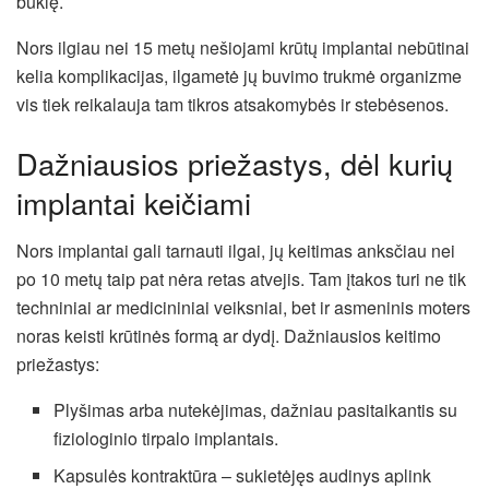
būklę.
Nors ilgiau nei 15 metų nešiojami krūtų implantai nebūtinai
kelia komplikacijas, ilgametė jų buvimo trukmė organizme
vis tiek reikalauja tam tikros atsakomybės ir stebėsenos.
Dažniausios priežastys, dėl kurių
implantai keičiami
Nors implantai gali tarnauti ilgai, jų keitimas anksčiau nei
po 10 metų taip pat nėra retas atvejis. Tam įtakos turi ne tik
techniniai ar medicininiai veiksniai, bet ir asmeninis moters
noras keisti krūtinės formą ar dydį. Dažniausios keitimo
priežastys:
Plyšimas arba nutekėjimas, dažniau pasitaikantis su
fiziologinio tirpalo implantais.
Kapsulės kontraktūra – sukietėjęs audinys aplink