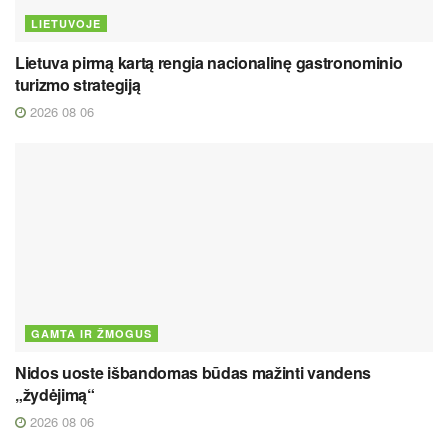
LIETUVOJE
Lietuva pirmą kartą rengia nacionalinę gastronominio
turizmo strategiją
2026 08 06
GAMTA IR ŽMOGUS
Nidos uoste išbandomas būdas mažinti vandens
„žydėjimą“
2026 08 06