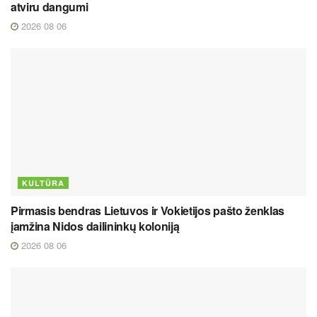
atviru dangumi
2026 08 06
KULTŪRA
Pirmasis bendras Lietuvos ir Vokietijos pašto ženklas
įamžina Nidos dailininkų koloniją
2026 08 06