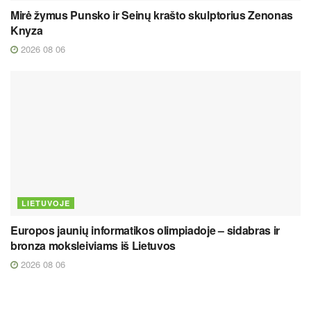
Mirė žymus Punsko ir Seinų krašto skulptorius Zenonas
Knyza
2026 08 06
LIETUVOJE
Europos jaunių informatikos olimpiadoje – sidabras ir
bronza moksleiviams iš Lietuvos
2026 08 06