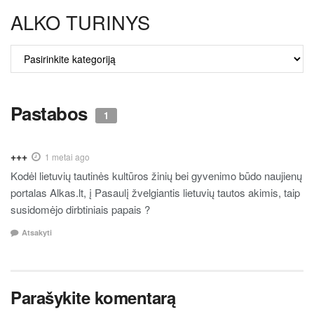
ALKO TURINYS
ALKO
TURINYS
Pastabos
1
+++
1 metai ago
Kodėl lietuvių tautinės kultūros žinių bei gyvenimo būdo naujienų
portalas Alkas.lt, į Pasaulį žvelgiantis lietuvių tautos akimis, taip
susidomėjo dirbtiniais papais ?
Atsakyti
Parašykite komentarą