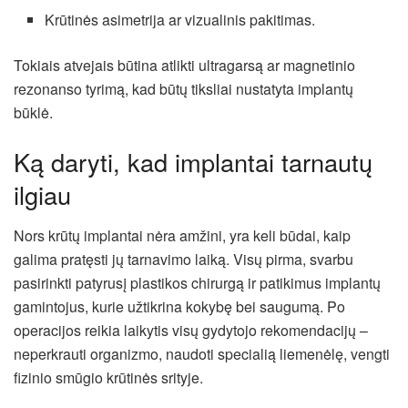
Krūtinės asimetrija ar vizualinis pakitimas.
Tokiais atvejais būtina atlikti ultragarsą ar magnetinio
rezonanso tyrimą, kad būtų tiksliai nustatyta implantų
būklė.
Ką daryti, kad implantai tarnautų
ilgiau
Nors krūtų implantai nėra amžini, yra keli būdai, kaip
galima pratęsti jų tarnavimo laiką. Visų pirma, svarbu
pasirinkti patyrusį plastikos chirurgą ir patikimus implantų
gamintojus, kurie užtikrina kokybę bei saugumą. Po
operacijos reikia laikytis visų gydytojo rekomendacijų –
neperkrauti organizmo, naudoti specialią liemenėlę, vengti
fizinio smūgio krūtinės srityje.