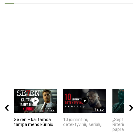
17:50
12:25
Se7en – kai tamsa
10 įsimintinų
„Septynių Ka
tampa meno kūriniu
detektyvinių serialų
Riteris" – kai
paprastumas