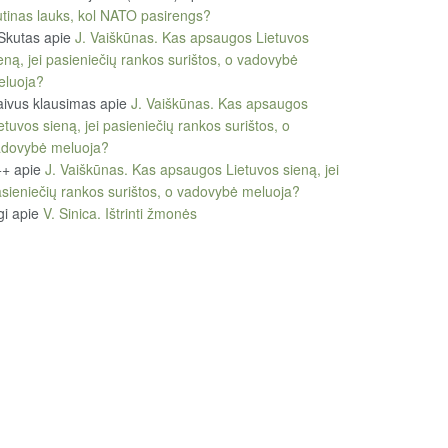
tinas lauks, kol NATO pasirengs?
Skutas
apie
J. Vaiškūnas. Kas apsaugos Lietuvos
eną, jei pasieniečių rankos surištos, o vadovybė
eluoja?
ivus klausimas
apie
J. Vaiškūnas. Kas apsaugos
etuvos sieną, jei pasieniečių rankos surištos, o
adovybė meluoja?
++
apie
J. Vaiškūnas. Kas apsaugos Lietuvos sieną, jei
sieniečių rankos surištos, o vadovybė meluoja?
gi
apie
V. Sinica. Ištrinti žmonės