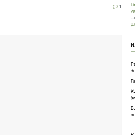
Li
1
v
+
pa
N
Pa
d
Ra
Kv
šv
Bu
a