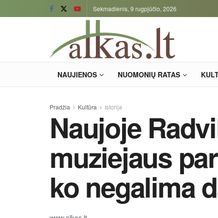
Sekmadienis, 9 rugpjūčio, 2026
NAUJIENOS
NUOMONIŲ RATAS
KUL
Pradžia
Kultūra
Istorija
Naujoje Radvi
muziejaus paro
ko negalima d
www.alkas.lt