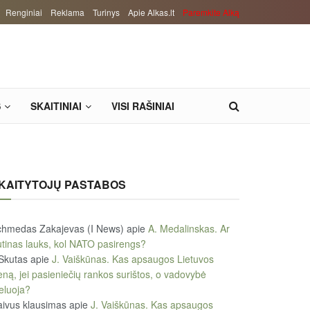
Renginiai
Reklama
Turinys
Apie Alkas.lt
Paremkite Alką
S
SKAITINIAI
VISI RAŠINIAI
KAITYTOJŲ PASTABOS
chmedas Zakajevas (I News)
apie
A. Medalinskas. Ar
tinas lauks, kol NATO pasirengs?
Skutas
apie
J. Vaiškūnas. Kas apsaugos Lietuvos
eną, jei pasieniečių rankos surištos, o vadovybė
eluoja?
ivus klausimas
apie
J. Vaiškūnas. Kas apsaugos