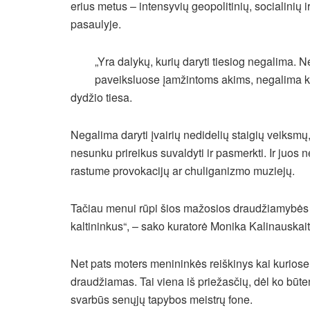
erius metus – intensyvių geopolitinių, socialinių ir
pasaulyje.
„Yra dalykų, kurių daryti tiesiog negalima. N
paveiksluose įamžintoms akims, negalima keik
dydžio tiesa.
Negalima daryti įvairių nedidelių staigių veiksmų, 
nesunku prireikus suvaldyti ir pasmerkti. Ir juos n
rastume provokacijų ar chuliganizmo muziejų.
Tačiau menui rūpi šios mažosios draudžiamybės – 
kaltininkus“, – sako kuratorė Monika Kalinauskait
Net pats moters menininkės reiškinys kai kurios
draudžiamas. Tai viena iš priežasčių, dėl ko būt
svarbūs senųjų tapybos meistrų fone.