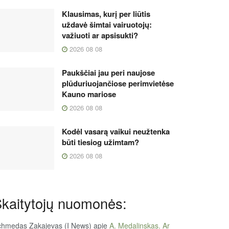
Klausimas, kurį per liūtis
uždavė šimtai vairuotojų:
važiuoti ar apsisukti?
2026 08 08
Paukščiai jau peri naujose
plūduriuojančiose perimvietėse
Kauno mariose
2026 08 08
Kodėl vasarą vaikui neužtenka
būti tiesiog užimtam?
2026 08 08
kaitytojų nuomonės:
chmedas Zakajevas (I News)
apie
A. Medalinskas. Ar