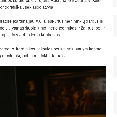
 kuriuos kuratorės dr. Tojana Račiūnaitė ir Joana Vitkutė
konografiškai, tiek asociatyviai.
uratorė įkurdina jau XXI a. sukurtus menininkių darbus iš
e tik įvairias šiuolaikinio meno technikas ir žanrus, bet ir
ų ir itin svarbių temų kontrastus.
eomeno, keramikos, tekstilės bei kiti rinkiniai yra kasmet
čių menininkų bei menininkių darbais.