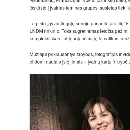
Nyderlandų, Prancūzijos, Vokietijos ir kitų šalių,
išskirstė į įvairias temines grupes, susietas tiek i
Tarp šių „gyvastingųjų senojo pasaulio profilių“ k
LNDM rinkinio. Toks sugretinimas leidžia pažinti n
kompleksiškas, intriguojančias jų tematikas, amžin
Muziejui priklausantys tapybos, fotografijos ir vid
pildomi naujais įsigijimais – įvairių kartų ir kryp