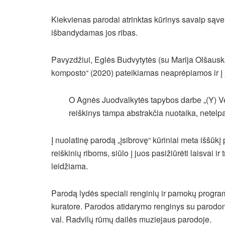
Kiekvienas parodai atrinktas kūrinys savaip sąve
išbandydamas jos ribas.
Pavyzdžiui, Eglės Budvytytės (su Marija Olšauskai
komposto“ (2020) pateikiamas neaprėpiamos ir į 
O Agnės Juodvalkytės tapybos darbe „(Y) Vest
reiškinys tampa abstrakčia nuotaika, netelp
Į nuolatinę parodą „įsibrovę“ kūriniai meta iššūkį
reiškinių riboms, siūlo į juos pasižiūrėti laisvai ir
leidžiama.
Parodą lydės speciali renginių ir pamokų progra
kuratore. Parodos atidarymo renginys su parodomu
val. Radvilų rūmų dailės muziejaus parodoje.