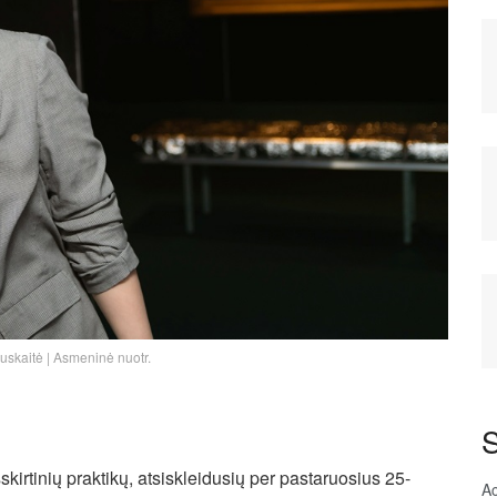
uskaitė | Asmeninė nuotr.
S
skirtinių praktikų, atsiskleidusių per pastaruosius 25-
A