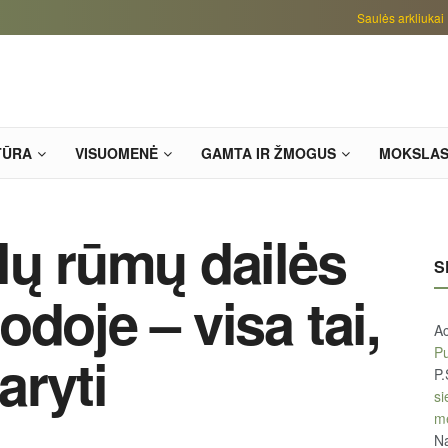
Saulės arkliukai
TŪRA
VISUOMENĖ
GAMTA IR ŽMOGUS
MOKSLA
lų rūmų dailės
S
doje – visa tai,
A
Pu
aryti
P.
si
m
Na