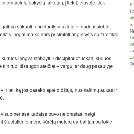
 informacinių pokyčių laikotarpį tiek Lietuvoje, tiek
Pu
P.
si
m
egalima šūkauti ir bučiuotis muziejuje, budriai stebint
Na
tis, negalima ko nors prisiminti ar ginčytis su tam tikro
Li
v
+
pa
kuriuos lengva stabdyti ir disciplinuoti iškart, kuriuos
O
e itin rūpi išsaugoti ateičiai – vargu, ar daug pasaulyje
ir tai, ką jos pasako apie didžiųjų nusikaltimų aukas ir
ė.
e visuomenėse kadaise buvo neįprastas, netgi
ent šiuolaikinio meno kūrėjų moterų darbai tampa tokie