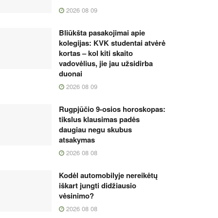
2026 08 09
Bliūkšta pasakojimai apie
kolegijas: KVK studentai atvėrė
kortas – kol kiti skaito
vadovėlius, jie jau užsidirba
duonai
2026 08 09
Rugpjūčio 9-osios horoskopas:
tikslus klausimas padės
daugiau negu skubus
atsakymas
2026 08 08
Kodėl automobilyje nereikėtų
iškart jungti didžiausio
vėsinimo?
2026 08 08