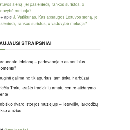
etuvos sieną, jei pasieniečių rankos surištos, o
adovybė meluoja?
++
apie
J. Vaiškūnas. Kas apsaugos Lietuvos sieną, jei
sieniečių rankos surištos, o vadovybė meluoja?
AUJAUSI STRAIPSNIAI
rduodate telefoną – padovanojate asmeninius
uomenis?
uginti galima ne tik agurkus, tam tinka ir arbūzai
iečia Trakų krašto tradicinių amatų centro atidarymo
entė
rbiškio dvaro istorijos muziejuje – lietuviškų laikrodžių
ukso amžius