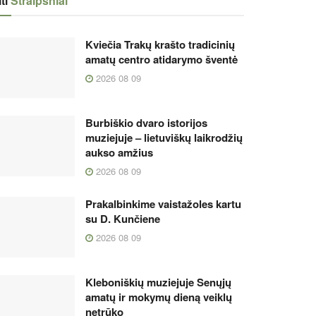
ti
Straipsniai
Kviečia Trakų krašto tradicinių
amatų centro atidarymo šventė
2026 08 09
Burbiškio dvaro istorijos
muziejuje – lietuviškų laikrodžių
aukso amžius
2026 08 09
Prakalbinkime vaistažoles kartu
su D. Kunčiene
2026 08 09
Kleboniškių muziejuje Senųjų
amatų ir mokymų dieną veiklų
netrūko