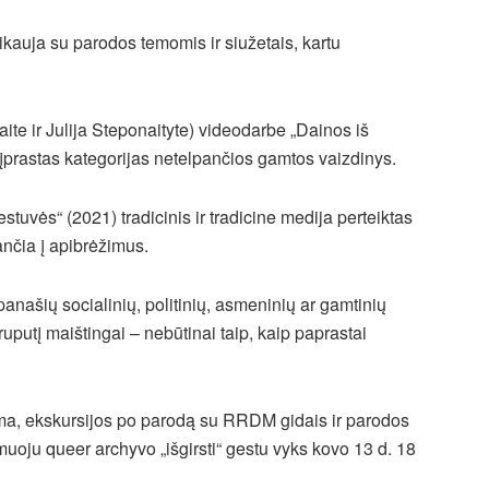
ikauja su parodos temomis ir siužetais, kartu
te ir Julija Steponaityte) videodarbe „Dainos iš
įprastas kategorijas netelpančios gamtos vaizdinys.
uvės“ (2021) tradicinis ir tradicine medija perteiktas
ančia į apibrėžimus.
 panašių socialinių, politinių, asmeninių ar gamtinių
 truputį maištingai – nebūtinai taip, kaip paprastai
ma, ekskursijos po parodą su RRDM gidais ir parodos
oju queer archyvo „išgirsti“ gestu vyks kovo 13 d. 18