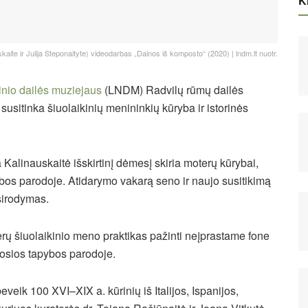
Ki
aite ir Julija Steponaityte) videodarbas „Dainos iš komposto“ (2020) | lndm.lt nuotr.
inio dailės muziejaus
(LNDM) Radvilų rūmų dailės
susitinka šiuolaikinių menininkių kūryba ir istorinės
Kalinauskaitė išskirtinį dėmesį skiria moterų kūrybai,
ybos parodoje. Atidarymo vakarą seno ir naujo susitikimą
asirodymas.
erų šiuolaikinio meno praktikas pažinti neįprastame fone
osios tapybos parodoje.
veik 100 XVI–XIX a. kūrinių iš Italijos, Ispanijos,