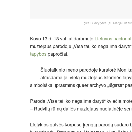
Eglės Budvytytės (su Marija Olšausk
Kovo 13 d. 18 val. atidaromoje
Lietuvos nacional
muziejaus parodoje „Visa tai, ko negalima daryti“ 
tapybos
papročiai.
Šiuolaikinio meno parodoje kuratorė Monika 
atrasdama jai vietą muziejaus istorinės tap
simboliškai įprasmins queer archyvo „išgirsti“ p
Paroda „Visa tai, ko negalima daryti“ kviečia mot
– Radvilų rūmų dailės muziejaus nuolatinėje sen
Liejyklos gatvės korpuse įrengtą parodą sudaro be