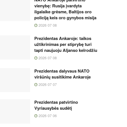
vienybę: Rusija įvardyta
ilgalaike grėsme, Baltijos oro
policiją keis oro gynybos misija
2026 07 08
Prezidentas Ankaroje: taikos
užtikrinimas per stiprybę turi
tapti naujuoju Aljanso kelrodžiu
2026 07 08
Prezidentas dalyvaus NATO
viršūnių susitikime Ankaroje
2026 07 07
Prezidentas patvirtino
Vyriausybės sudėtį
2026 07 06