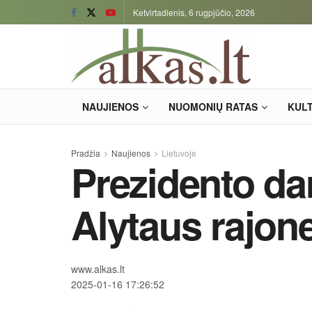
Ketvirtadienis, 6 rugpjūčio, 2026
NAUJIENOS
NUOMONIŲ RATAS
KUL
Pradžia
Naujienos
Lietuvoje
Prezidento da
Alytaus rajon
www.alkas.lt
2025-01-16 17:26:52