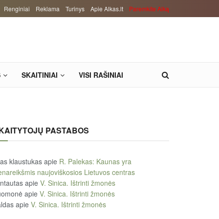
Renginiai
Reklama
Turinys
Apie Alkas.lt
Paremkite Alką
S
SKAITINIAI
VISI RAŠINIAI
KAITYTOJŲ PASTABOS
tas klaustukas
apie
R. Palekas: Kaunas yra
enareikšmis naujoviškosios Lietuvos centras
ntautas
apie
V. Sinica. Ištrinti žmonės
uomonė
apie
V. Sinica. Ištrinti žmonės
ldas
apie
V. Sinica. Ištrinti žmonės