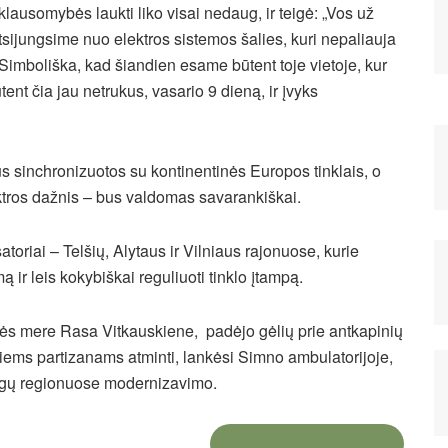
ausomybės laukti liko visai nedaug, ir teigė: „Vos už
 atsijungsime nuo elektros sistemos šalies, kuri nepaliauja
Simboliška, kad šiandien esame būtent toje vietoje, kur
tent čia jau netrukus, vasario 9 dieną, ir įvyks
us sinchronizuotos su kontinentinės Europos tinklais, o
ktros dažnis – bus valdomas savarankiškai.
toriai – Telšių, Alytaus ir Vilniaus rajonuose, kurie
 ir leis kokybiškai reguliuoti tinklo įtampą.
bės mere Rasa Vitkauskiene, padėjo gėlių prie antkapinių
ems partizanams atminti, lankėsi Simno ambulatorijoje,
augų regionuose modernizavimo.