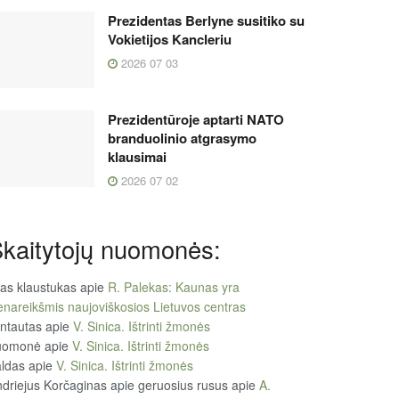
Prezidentas Berlyne susitiko su
Vokietijos Kancleriu
2026 07 03
Prezidentūroje aptarti NATO
branduolinio atgrasymo
klausimai
2026 07 02
kaitytojų nuomonės:
tas klaustukas
apie
R. Palekas: Kaunas yra
enareikšmis naujoviškosios Lietuvos centras
ntautas
apie
V. Sinica. Ištrinti žmonės
uomonė
apie
V. Sinica. Ištrinti žmonės
ldas
apie
V. Sinica. Ištrinti žmonės
driejus Korčaginas apie geruosius rusus
apie
A.