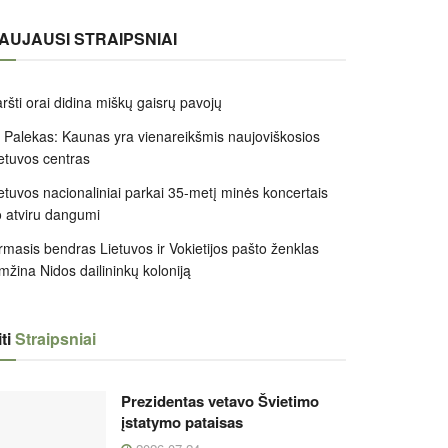
AUJAUSI STRAIPSNIAI
ršti orai didina miškų gaisrų pavojų
 Palekas: Kaunas yra vienareikšmis naujoviškosios
etuvos centras
etuvos nacionaliniai parkai 35-metį minės koncertais
 atviru dangumi
rmasis bendras Lietuvos ir Vokietijos pašto ženklas
mžina Nidos dailininkų koloniją
ti
Straipsniai
Prezidentas vetavo Švietimo
įstatymo pataisas