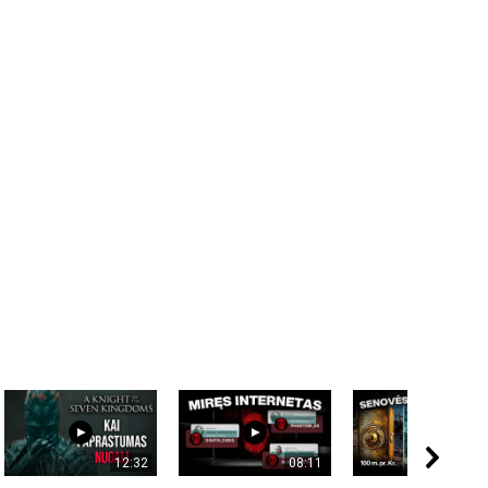
12:32
08:11
08: