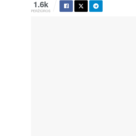
1.6k
PERŽIŪROS