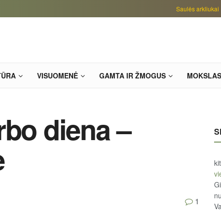
Saulės arkliukai
TŪRA
VISUOMENĖ
GAMTA IR ŽMOGUS
MOKSLA
rbo diena –
S
e
ki
vi
Gi
n
1
Va