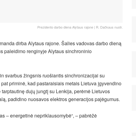
Prezidento darbo diena Alytaus rajone | R. Dačkaus nuotr.
omanda dirba Alytaus rajone. Šalies vadovas darbo dieną
s paleidimo renginyje Alytaus sinchroninio
in svarbus žingsnis ruošiantis sinchronizacijai su
p pat priminė, kad pastaraisiais metais Lietuva įgyvendino
 tarptautinę dujų jungtį su Lenkija, perėmė Lietuvos
alą, padidino nuosavos elektros generacijos pajėgumus.
slas – energetinė nepriklausomybė“, – pabrėžė