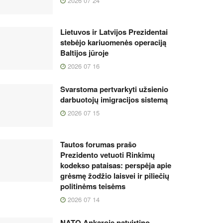
2026 07 24
Lietuvos ir Latvijos Prezidentai
stebėjo kariuomenės operaciją
Baltijos jūroje
2026 07 16
Svarstoma pertvarkyti užsienio
darbuotojų imigracijos sistemą
2026 07 15
Tautos forumas prašo
Prezidento vetuoti Rinkimų
kodekso pataisas: perspėja apie
grėsmę žodžio laisvei ir piliečių
politinėms teisėms
2026 07 14
NATO Ankaroje patvirtino