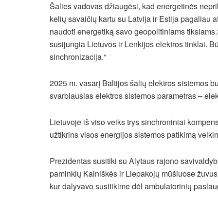
Šalies vadovas džiaugėsi, kad energetinės neprikl
kelių savaičių kartu su Latvija ir Estija pagaliau
naudoti energetiką savo geopolitiniams tikslams.
susijungia Lietuvos ir Lenkijos elektros tinklai. Bū
sinchronizacija.“
2025 m. vasarį Baltijos šalių elektros sistemos b
svarbiausias elektros sistemos parametras – ele
Lietuvoje iš viso veiks trys sinchroniniai kompensa
užtikrins visos energijos sistemos patikimą veikimą
Prezidentas susitiki su Alytaus rajono savivaldy
paminklų Kalniškės ir Liepakojų mūšiuose žuvusi
kur dalyvavo susitikime dėl ambulatorinių pasl