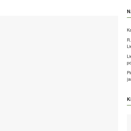
N
Ka
R.
Li
Li
po
Pi
įa
Ki