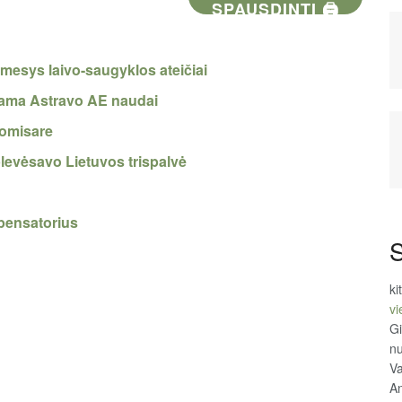
SPAUSDINTI 🖨
mesys laivo-saugyklos ateičiai
ama Astravo AE naudai
komisare
levėsavo Lietuvos trispalvė
mpensatorius
S
ki
vi
Gi
n
Va
An