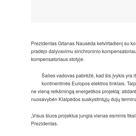
Prezidentas Gitanas Nausėda ketvirtadienį su k
pradėjo dalyvavimu sinchroninio kompensatoriau
kompensatoriaus stotyje.
Šalies vadovas pabrėžė, kad šis įvykis yra it
kontinentinės Europos elektros tinklais. Tai
ne vieną reikšmingą energetikos projektą: atidarė
nuosavybėn Klaipėdos suskystintųjų dujų termin
„Visus šiuos projektus jungia vienas esminis tik
Prezidentas.