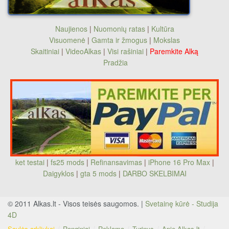
Naujienos
|
Nuomonių ratas
|
Kultūra
Visuomenė
|
Gamta ir žmogus
|
Mokslas
Skaitiniai
|
VideoAlkas
|
Visi rašiniai
|
Paremkite Alką
Pradžia
ket testai
|
fs25 mods
|
Refinansavimas
|
iPhone 16 Pro Max
|
Daigyklos
|
gta 5 mods
|
DARBO SKELBIMAI
© 2011 Alkas.lt - Visos teisės saugomos. |
Svetainę kūrė - Studija
4D
Saulės arkliukai
Renginiai
Reklama
Turinys
Apie Alkas.lt