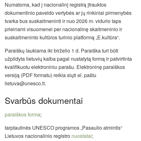
Numatoma, kad į nacionalinį registrą įtrauktos
dokumentinio paveldo vertybės ar jų rinkiniai pirmenybės
tvarka bus suskaitmeninti ir nuo 2026 m. vidurio taps
prieinami visuomenei per nacionalinę skaitmeninio ir
suskaitmeninto kultūros turinio platformą „E.kultūra“.
Paraiškų laukiama iki birželio 1 d. Paraiška turi būti
užpildyta lietuvių kalba pagal nustatytą formą ir patvirtinta
kvalifikuotu elektroniniu parašu. Elektroninę paraiškos
versiją (PDF formatu) reikia siųti el. paštu
lietuva@unesco.lt.
Svarbūs dokumentai
paraiškos forma
;
tarptautinės UNESCO programos „Pasaulio atmintis“
Lietuvos nacionalinio registro
nuostatai
;