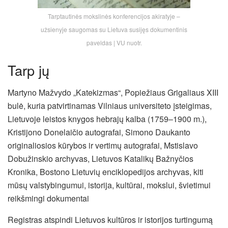
Tarptautinės mokslinės konferencijos akiratyje –
užsienyje saugomas su Lietuva susijęs dokumentinis
paveldas | VU nuotr.
Tarp jų
Martyno Mažvydo „Katekizmas“, Popiežiaus Grigaliaus XIII
bulė, kuria patvirtinamas Vilniaus universiteto įsteigimas,
Lietuvoje leistos knygos hebrajų kalba (1759–1900 m.),
Kristijono Donelaičio autografai, Simono Daukanto
originaliosios kūrybos ir vertimų autografai, Mstislavo
Dobužinskio archyvas, Lietuvos Katalikų Bažnyčios
Kronika, Bostono Lietuvių enciklopedijos archyvas, kiti
mūsų valstybingumui, istorija, kultūrai, mokslui, švietimui
reikšmingi dokumentai
Registras atspindi Lietuvos kultūros ir istorijos turtingumą