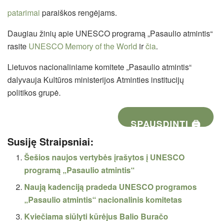
patarimai
paraiškos rengėjams.
Daugiau žinių apie UNESCO programą „Pasaulio atmintis“
rasite
UNESCO Memory of the World
ir
čia
.
Lietuvos nacionaliniame komitete „Pasaulio atmintis“
dalyvauja Kultūros ministerijos Atminties institucijų
politikos grupė.
SPAUSDINTI 🖨
Susiję Straipsniai:
Šešios naujos vertybės įrašytos į UNESCO
programą „Pasaulio atmintis“
Naują kadenciją pradeda UNESCO programos
„Pasaulio atmintis“ nacionalinis komitetas
Kviečiama siūlyti kūrėjus Balio Buračo