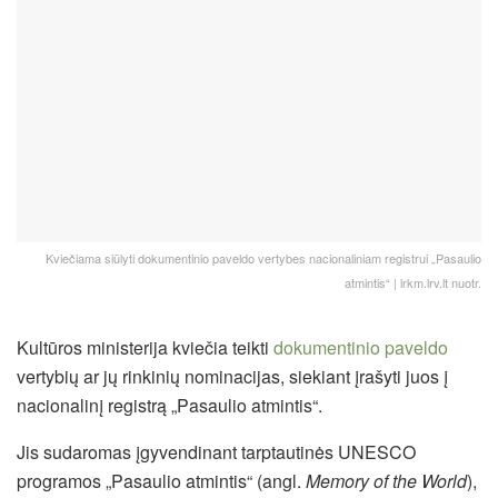
Kviečiama siūlyti dokumentinio paveldo vertybes nacionaliniam registrui „Pasaulio
atmintis“ | lrkm.lrv.lt nuotr.
Kultūros ministerija kviečia teikti
dokumentinio paveldo
vertybių ar jų rinkinių nominacijas, siekiant įrašyti juos į
nacionalinį registrą „Pasaulio atmintis“.
Jis sudaromas įgyvendinant tarptautinės UNESCO
programos „Pasaulio atmintis“ (angl.
Memory of the World
),