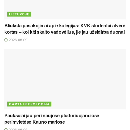
LIETUVOJE
Bliūkšta pasakojimai apie kolegijas: KVK studentai atvėrė
kortas – kol kiti skaito vadovėlius, jie jau užsidirba duonai
2026 08 09
GAMTA IR EKOLOGIJA
Paukščiai jau peri naujose plūduriuojančiose
perimvietėse Kauno mariose
2026 08 08