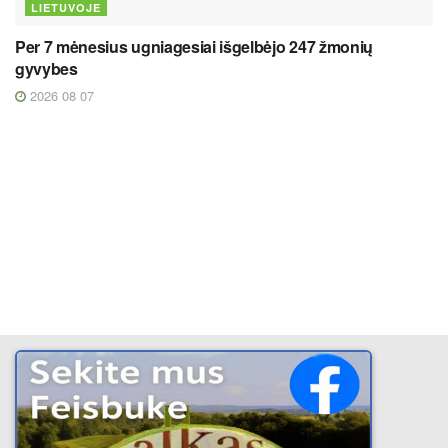
LIETUVOJE
Per 7 mėnesius ugniagesiai išgelbėjo 247 žmonių
gyvybes
2026 08 07