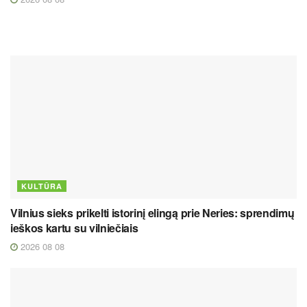
KULTŪRA
Vilnius sieks prikelti istorinį elingą prie Neries: sprendimų
ieškos kartu su vilniečiais
2026 08 08