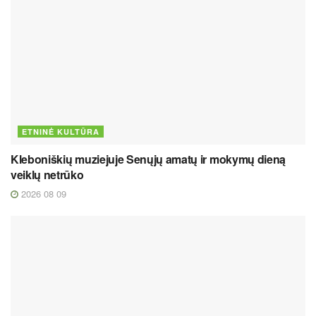
ETNINĖ KULTŪRA
Kleboniškių muziejuje Senųjų amatų ir mokymų dieną
veiklų netrūko
2026 08 09