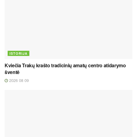
ISTORIJA
Kviečia Trakų krašto tradicinių amatų centro atidarymo
šventė
2026 08 09