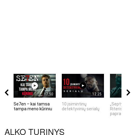
17:50
12:25
Se7en – kai tamsa
10 įsimintinų
„Septynių Ka
tampa meno kūriniu
detektyvinių serialų
Riteris" – kai
paprastumas
ALKO TURINYS