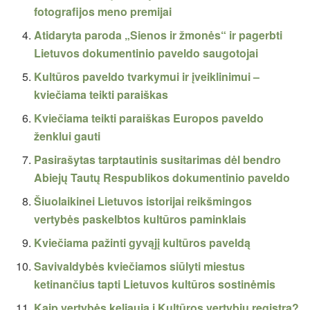
fotografijos meno premijai
Atidaryta paroda „Sienos ir žmonės“ ir pagerbti
Lietuvos dokumentinio paveldo saugotojai
Kultūros paveldo tvarkymui ir įveiklinimui –
kviečiama teikti paraiškas
Kviečiama teikti paraiškas Europos paveldo
ženklui gauti
Pasirašytas tarptautinis susitarimas dėl bendro
Abiejų Tautų Respublikos dokumentinio paveldo
Šiuolaikinei Lietuvos istorijai reikšmingos
vertybės paskelbtos kultūros paminklais
Kviečiama pažinti gyvąjį kultūros paveldą
Savivaldybės kviečiamos siūlyti miestus
ketinančius tapti Lietuvos kultūros sostinėmis
Kaip vertybės keliauja į Kultūros vertybių registrą?