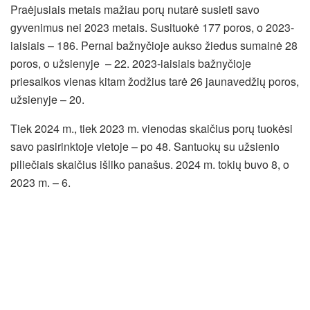
Praėjusiais metais mažiau porų nutarė susieti savo
gyvenimus nei 2023 metais. Susituokė 177 poros, o 2023-
iaisiais – 186. Pernai bažnyčioje aukso žiedus sumainė 28
poros, o užsienyje – 22. 2023-iaisiais bažnyčioje
priesaikos vienas kitam žodžius tarė 26 jaunavedžių poros,
užsienyje – 20.
Tiek 2024 m., tiek 2023 m. vienodas skaičius porų tuokėsi
savo pasirinktoje vietoje – po 48. Santuokų su užsienio
piliečiais skaičius išliko panašus. 2024 m. tokių buvo 8, o
2023 m. – 6.