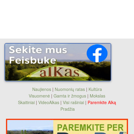
Naujienos
|
Nuomonių ratas
|
Kultūra
Visuomenė
|
Gamta ir žmogus
|
Mokslas
Skaitiniai
|
VideoAlkas
|
Visi rašiniai
|
Paremkite Alką
Pradžia