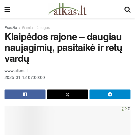
Pradžia
Gamta ir žmogus
Klaipėdos rajone – daugiau
naujagimių, pasitaikė ir retų
vardų
www.alkas.lt
2025-01-12 07:00:00
0