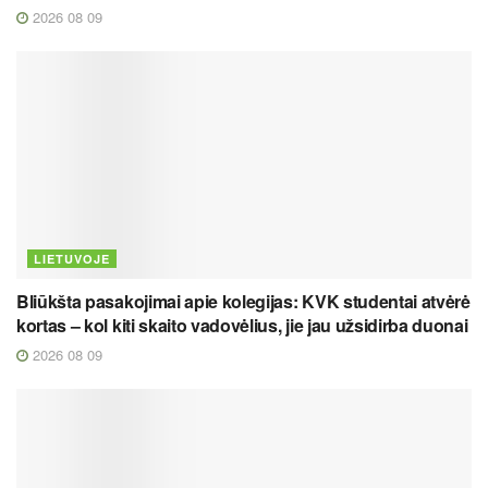
2026 08 09
LIETUVOJE
Bliūkšta pasakojimai apie kolegijas: KVK studentai atvėrė
kortas – kol kiti skaito vadovėlius, jie jau užsidirba duonai
2026 08 09