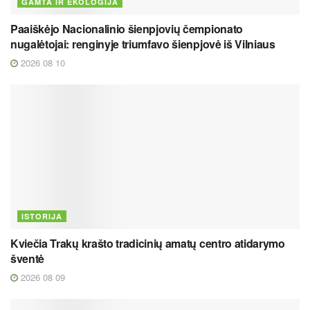
GAMTA IR EKOLOGIJA
Paaiškėjo Nacionalinio šienpjovių čempionato
nugalėtojai: renginyje triumfavo šienpjovė iš Vilniaus
2026 08 10
ISTORIJA
Kviečia Trakų krašto tradicinių amatų centro atidarymo
šventė
2026 08 09