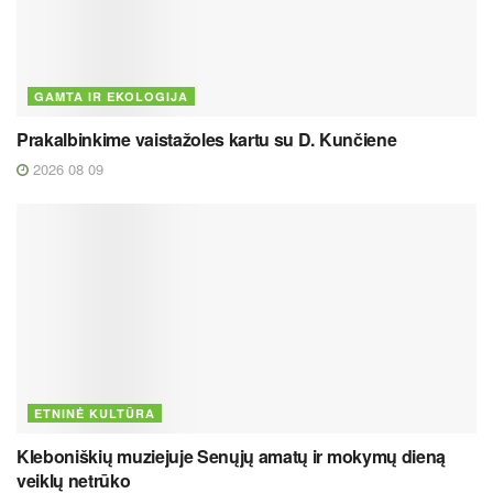
GAMTA IR EKOLOGIJA
Prakalbinkime vaistažoles kartu su D. Kunčiene
2026 08 09
ETNINĖ KULTŪRA
Kleboniškių muziejuje Senųjų amatų ir mokymų dieną
veiklų netrūko