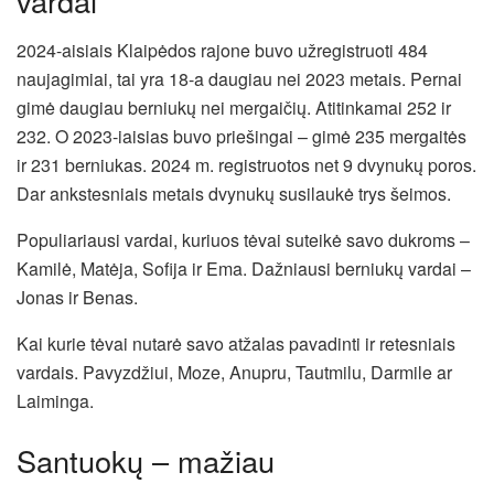
vardai
2024-aisiais Klaipėdos rajone buvo užregistruoti 484
naujagimiai, tai yra 18-a daugiau nei 2023 metais. Pernai
gimė daugiau berniukų nei mergaičių. Atitinkamai 252 ir
232. O 2023-iaisias buvo priešingai – gimė 235 mergaitės
ir 231 berniukas. 2024 m. registruotos net 9 dvynukų poros.
Dar ankstesniais metais dvynukų susilaukė trys šeimos.
Populiariausi vardai, kuriuos tėvai suteikė savo dukroms –
Kamilė, Matėja, Sofija ir Ema. Dažniausi berniukų vardai –
Jonas ir Benas.
Kai kurie tėvai nutarė savo atžalas pavadinti ir retesniais
vardais. Pavyzdžiui, Moze, Anupru, Tautmilu, Darmile ar
Laiminga.
Santuokų – mažiau