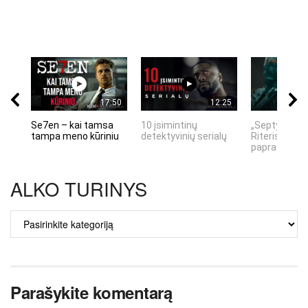
17:50
12:25
Se7en – kai tamsa
10 įsimintinų
„Septynių Ka
tampa meno kūriniu
detektyvinių serialų
Riteris" – kai
paprastumas
ALKO TURINYS
ALKO
TURINYS
Parašykite komentarą