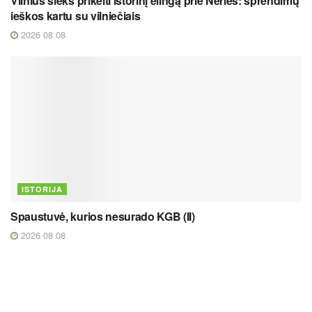
Vilnius sieks prikelti istorinį elingą prie Neries: sprendimų
ieškos kartu su vilniečiais
2026 08 08
ISTORIJA
Spaustuvė, kurios nesurado KGB (II)
2026 08 08