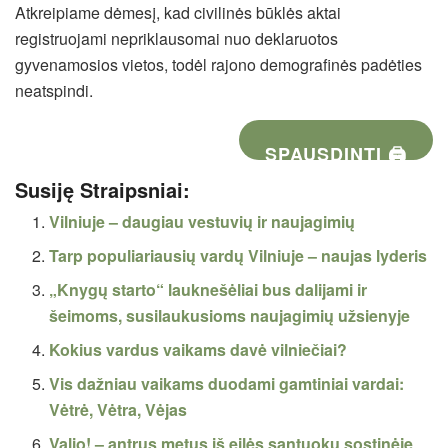
Atkreipiame dėmesį, kad civilinės būklės aktai
registruojami nepriklausomai nuo deklaruotos
gyvenamosios vietos, todėl rajono demografinės padėties
neatspindi.
SPAUSDINTI 🖨
Susiję Straipsniai:
Vilniuje – daugiau vestuvių ir naujagimių
Tarp populiariausių vardų Vilniuje – naujas lyderis
„Knygų starto“ lauknešėliai bus dalijami ir
šeimoms, susilaukusioms naujagimių užsienyje
Kokius vardus vaikams davė vilniečiai?
Vis dažniau vaikams duodami gamtiniai vardai:
Vėtrė, Vėtra, Vėjas
Valio! – antrus metus iš eilės santuokų sostinėje