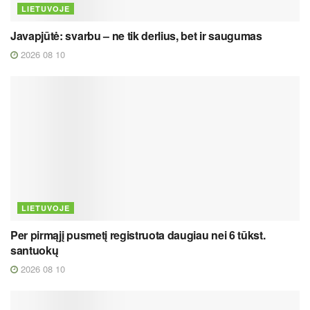
LIETUVOJE
Javapjūtė: svarbu – ne tik derlius, bet ir saugumas
2026 08 10
LIETUVOJE
Per pirmąjį pusmetį registruota daugiau nei 6 tūkst.
santuokų
2026 08 10