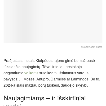
pixabay.com nuotr.
Praėjusiais metais Klaipėdos rajone gimė bemaž pusė
tūkstančio naujagimių. Tėvai ir toliau nestokoja
originalumo
vaikams
suteikdami išskirtinius vardus,
pavyzdžiui, Mozės, Anupro, Darmilės ar Laimingos. Be to,
2024-aisiais mažiau porų tuokėsi, daugėjo skyrybų.
Naujagimiams – ir išskirtiniai