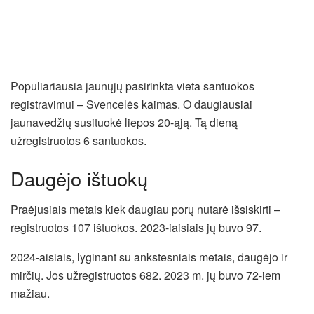
Populiariausia jaunųjų pasirinkta vieta santuokos
registravimui – Svencelės kaimas. O daugiausiai
jaunavedžių susituokė liepos 20-ąją. Tą dieną
užregistruotos 6 santuokos.
Daugėjo ištuokų
Praėjusiais metais kiek daugiau porų nutarė išsiskirti –
registruotos 107 ištuokos. 2023-iaisiais jų buvo 97.
2024-aisiais, lyginant su ankstesniais metais, daugėjo ir
mirčių. Jos užregistruotos 682. 2023 m. jų buvo 72-iem
mažiau.