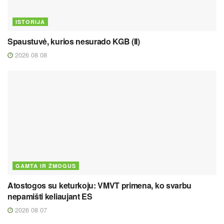
ISTORIJA
Spaustuvė, kurios nesurado KGB (II)
2026 08 08
GAMTA IR ŽMOGUS
Atostogos su keturkoju: VMVT primena, ko svarbu
nepamišti keliaujant ES
2026 08 07