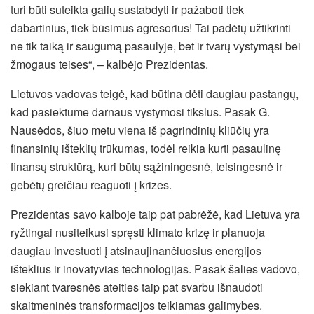
turi būti suteikta galių sustabdyti ir pažaboti tiek
dabartinius, tiek būsimus agresorius! Tai padėtų užtikrinti
ne tik taiką ir saugumą pasaulyje, bet ir tvarų vystymąsi bei
žmogaus teises“, – kalbėjo Prezidentas.
Lietuvos vadovas teigė, kad būtina dėti daugiau pastangų,
kad pasiektume darnaus vystymosi tikslus. Pasak G.
Nausėdos, šiuo metu viena iš pagrindinių kliūčių yra
finansinių išteklių trūkumas, todėl reikia kurti pasaulinę
finansų struktūrą, kuri būtų sąžiningesnė, teisingesnė ir
gebėtų greičiau reaguoti į krizes.
Prezidentas savo kalboje taip pat pabrėžė, kad Lietuva yra
ryžtingai nusiteikusi spręsti klimato krizę ir planuoja
daugiau investuoti į atsinaujinančiuosius energijos
išteklius ir inovatyvias technologijas. Pasak šalies vadovo,
siekiant tvaresnės ateities taip pat svarbu išnaudoti
skaitmeninės transformacijos teikiamas galimybes.