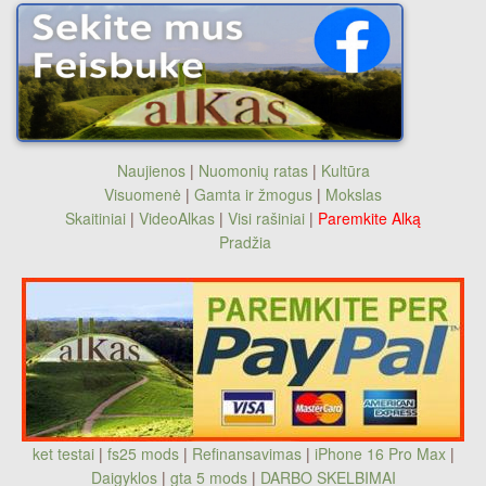
Naujienos
|
Nuomonių ratas
|
Kultūra
Visuomenė
|
Gamta ir žmogus
|
Mokslas
Skaitiniai
|
VideoAlkas
|
Visi rašiniai
|
Paremkite Alką
Pradžia
ket testai
|
fs25 mods
|
Refinansavimas
|
iPhone 16 Pro Max
|
Daigyklos
|
gta 5 mods
|
DARBO SKELBIMAI