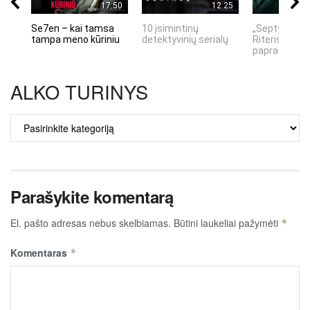
17:50
12:25
Se7en – kai tamsa
10 įsimintinų
„Septynių Ka
tampa meno kūriniu
detektyvinių serialų
Riteris" – kai
paprastumas
ALKO TURINYS
ALKO
TURINYS
Parašykite komentarą
El. pašto adresas nebus skelbiamas.
Būtini laukeliai pažymėti
*
Komentaras
*