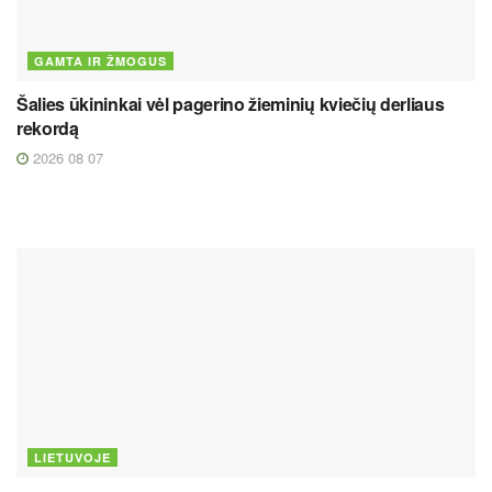
GAMTA IR ŽMOGUS
Šalies ūkininkai vėl pagerino žieminių kviečių derliaus
rekordą
2026 08 07
LIETUVOJE