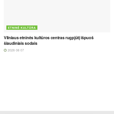
ETNINĖ KULTŪRA
Vilniaus etninės kultūros centras rugpjūtį išpuoš
šiaudiniais sodais
2026 08 07