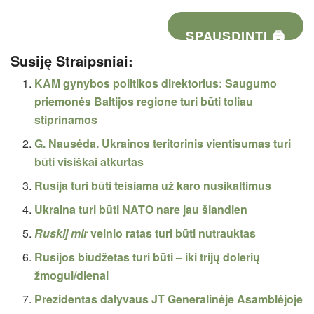
SPAUSDINTI 🖨
Susiję Straipsniai:
KAM gynybos politikos direktorius: Saugumo
priemonės Baltijos regione turi būti toliau
stiprinamos
G. Nausėda. Ukrainos teritorinis vientisumas turi
būti visiškai atkurtas
Rusija turi būti teisiama už karo nusikaltimus
Ukraina turi būti NATO nare jau šiandien
Ruskij mir
velnio ratas turi būti nutrauktas
Rusijos biudžetas turi būti – iki trijų dolerių
žmogui/dienai
Prezidentas dalyvaus JT Generalinėje Asamblėjoje