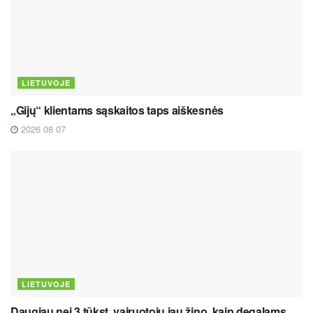
LIETUVOJE
„Gijų“ klientams sąskaitos taps aiškesnės
2026 08 07
LIETUVOJE
Daugiau nei 3 tūkst. vairuotojų jau žino, kaip degalams