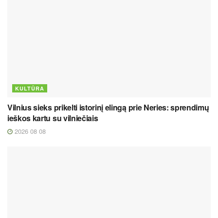
KULTŪRA
Vilnius sieks prikelti istorinį elingą prie Neries: sprendimų
ieškos kartu su vilniečiais
2026 08 08