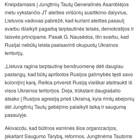
Kreipdamasis į Jungtinių Tautų Generalinės Asamblėjos
metu vykstančio JT ateities viršūnių susitikimo dalyvius,
Lietuvos vadovas pabrėžė, kad kuriant ateities pasaulį
svarbu išlaikyti pagarbą tarptautinės teisės, demokratijos ir
laisvės principams. Pasak G. Nausėdos, itin svarbu, kad
Rusijai nebūtų leista pasisavinti okupuotų Ukrainos
teritorijų.
„Lietuva ragina tarptautinę bendruomenę dėti daugiau
pastangų, kad būtų apribotos Rusijos galimybės tęsti savo
kolonijinį karą. Reikia priversti Rusiją visiškai atsitraukti iš
visos Ukrainos teritorijos. Deja, trūkstant daugiašalio
atsako į Rusijos agresiją prieš Ukrainą, kyla rimtų abejonių
dėl Jungtinių Tautų gebėjimo palaikyti taiką ir saugumą
pasaulyje.
Akivaizdu, kad būtinos esminės šios organizacijos,
įskaitant Saugumo Tarybą, reformos. Jungtinėms Tautoms