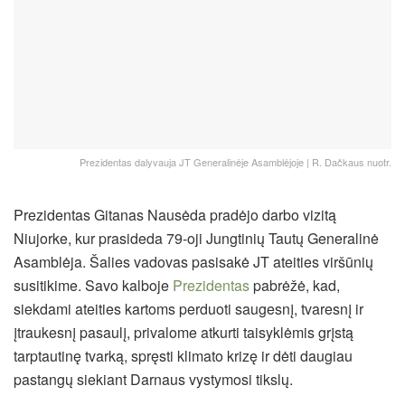
Prezidentas dalyvauja JT Generalinėje Asamblėjoje | R. Dačkaus nuotr.
Prezidentas Gitanas Nausėda pradėjo darbo vizitą
Niujorke, kur prasideda 79-oji Jungtinių Tautų Generalinė
Asamblėja. Šalies vadovas pasisakė JT ateities viršūnių
susitikime. Savo kalboje
Prezidentas
pabrėžė, kad,
siekdami ateities kartoms perduoti saugesnį, tvaresnį ir
įtraukesnį pasaulį, privalome atkurti taisyklėmis grįstą
tarptautinę tvarką, spręsti klimato krizę ir dėti daugiau
pastangų siekiant Darnaus vystymosi tikslų.