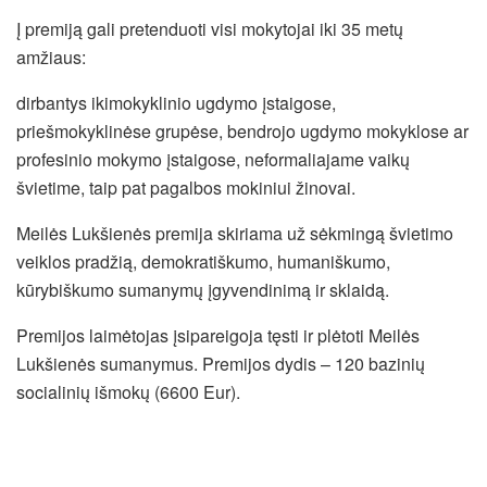
Į premiją gali pretenduoti visi mokytojai iki 35 metų
amžiaus:
dirbantys ikimokyklinio ugdymo įstaigose,
priešmokyklinėse grupėse, bendrojo ugdymo mokyklose ar
profesinio mokymo įstaigose, neformaliajame vaikų
švietime, taip pat pagalbos mokiniui žinovai.
Meilės Lukšienės premija skiriama už sėkmingą švietimo
veiklos pradžią, demokratiškumo, humaniškumo,
kūrybiškumo sumanymų įgyvendinimą ir sklaidą.
Premijos laimėtojas įsipareigoja tęsti ir plėtoti Meilės
Lukšienės sumanymus. Premijos dydis – 120 bazinių
socialinių išmokų (6600 Eur).