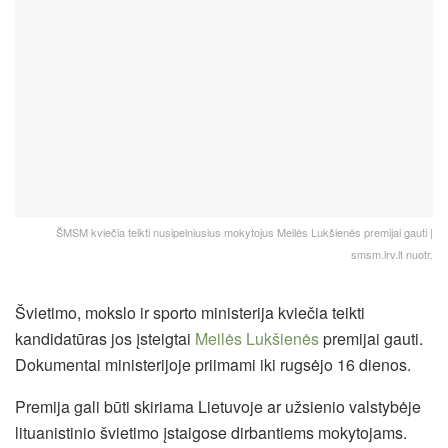
ŠMSM kviečia teikti nusipelniusius mokytojus Meilės Lukšienės premijai gauti |
smsm.lrv.lt nuotr.
Švietimo, mokslo ir sporto ministerija kviečia teikti
kandidatūras jos įsteigtai
Meilės Lukšienės
premijai gauti.
Dokumentai ministerijoje priimami iki rugsėjo 16 dienos.
Premija gali būti skiriama Lietuvoje ar užsienio valstybėje
lituanistinio švietimo įstaigose dirbantiems mokytojams.