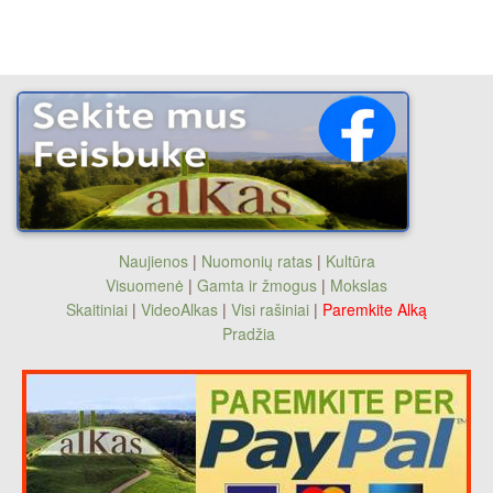
Naujienos
|
Nuomonių ratas
|
Kultūra
Visuomenė
|
Gamta ir žmogus
|
Mokslas
Skaitiniai
|
VideoAlkas
|
Visi rašiniai
|
Paremkite Alką
Pradžia