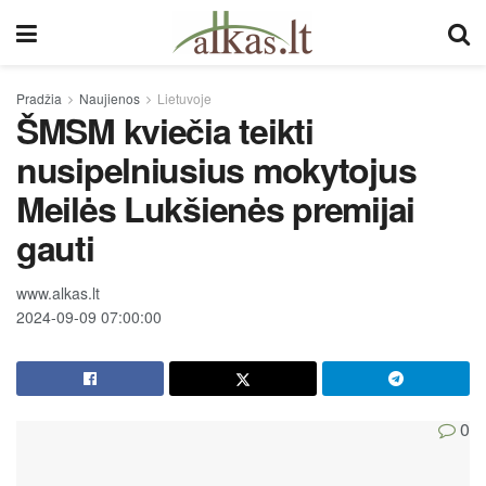
Pradžia
Naujienos
Lietuvoje
ŠMSM kviečia teikti
nusipelniusius mokytojus
Meilės Lukšienės premijai
gauti
www.alkas.lt
2024-09-09 07:00:00
0