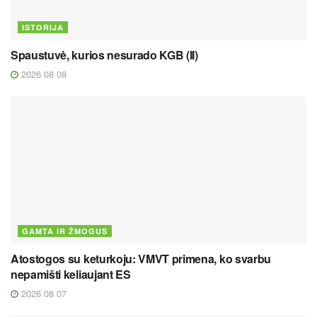
ISTORIJA
Spaustuvė, kurios nesurado KGB (II)
2026 08 08
GAMTA IR ŽMOGUS
Atostogos su keturkoju: VMVT primena, ko svarbu
nepamišti keliaujant ES
2026 08 07