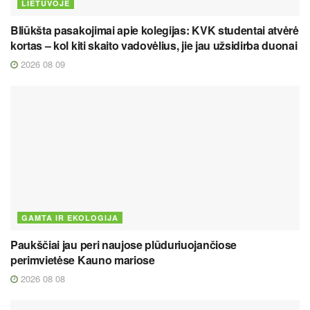
LIETUVOJE
Bliūkšta pasakojimai apie kolegijas: KVK studentai atvėrė
kortas – kol kiti skaito vadovėlius, jie jau užsidirba duonai
2026 08 09
GAMTA IR EKOLOGIJA
Paukščiai jau peri naujose plūduriuojančiose
perimvietėse Kauno mariose
2026 08 08