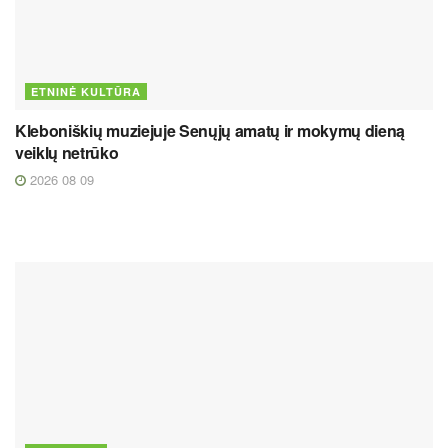
ETNINĖ KULTŪRA
Kleboniškių muziejuje Senųjų amatų ir mokymų dieną
veiklų netrūko
2026 08 09