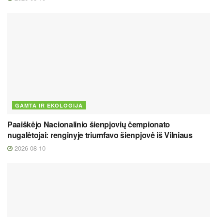
GAMTA IR EKOLOGIJA
Paaiškėjo Nacionalinio šienpjovių čempionato
nugalėtojai: renginyje triumfavo šienpjovė iš Vilniaus
2026 08 10