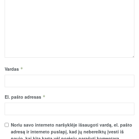
Vardas
*
El. pašto adresas
*
Noriu savo interneto naršyklėje išsaugoti vardą, el. pašto
adresą ir interneto puslapį, kad jų nebereiktų įvesti iš
naujo, kai kitą kartą vėl norėsiu parašyti komentarą.