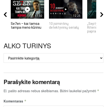
17:50
12:25
Se7en – kai tamsa
10 įsimintinų
„Septynių Ka
tampa meno kūriniu
detektyvinių serialų
Riteris" – kai
paprastumas
ALKO TURINYS
ALKO
TURINYS
Parašykite komentarą
El. pašto adresas nebus skelbiamas.
Būtini laukeliai pažymėti
*
Komentaras
*