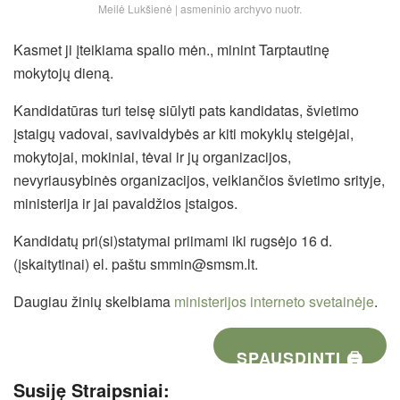
Meilė Lukšienė | asmeninio archyvo nuotr.
Kasmet ji įteikiama spalio mėn., minint Tarptautinę
mokytojų dieną.
Kandidatūras turi teisę siūlyti pats kandidatas, švietimo
įstaigų vadovai, savivaldybės ar kiti mokyklų steigėjai,
mokytojai, mokiniai, tėvai ir jų organizacijos,
nevyriausybinės organizacijos, veikiančios švietimo srityje,
ministerija ir jai pavaldžios įstaigos.
Kandidatų pri(si)statymai priimami iki rugsėjo 16 d.
(įskaitytinai) el. paštu smmin@smsm.lt.
Daugiau žinių skelbiama
ministerijos interneto svetainėje
.
SPAUSDINTI 🖨
Susiję Straipsniai: