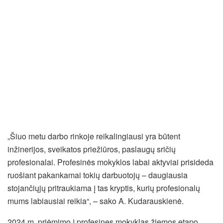
„Šiuo metu darbo rinkoje reikalingiausi yra būtent
inžinerijos, sveikatos priežiūros, paslaugų sričių
profesionalai. Profesinės mokyklos labai aktyviai prisideda
ruošiant pakankamai tokių darbuotojų – daugiausia
stojančiųjų pritraukiama į tas kryptis, kurių profesionalų
mums labiausiai reikia“, – sako A. Kudarauskienė.
2024 m. priėmimo į profesines mokyklas žiemos etapo