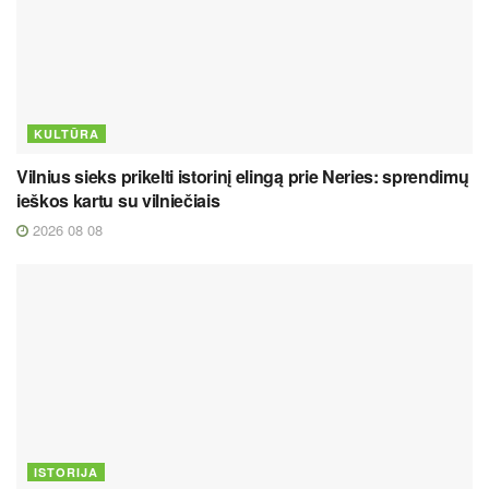
KULTŪRA
Vilnius sieks prikelti istorinį elingą prie Neries: sprendimų
ieškos kartu su vilniečiais
2026 08 08
ISTORIJA