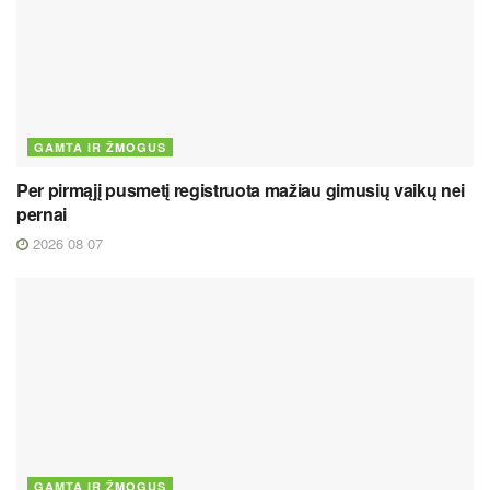
GAMTA IR ŽMOGUS
Per pirmąjį pusmetį registruota mažiau gimusių vaikų nei
pernai
2026 08 07
GAMTA IR ŽMOGUS