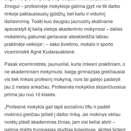
žmogui – profesinėje mokykloje galima įgyti ne tik darbo
rinkoje paklausiausių įgūdžių, bet kartu ir vidurinį
išsilavinimą. Todėl kuo daugiau jaunuolių skatiname
apsvarstyti šį kelią vietoje akademinio mokymosi – dalies
moksleivių gabumai geriausiai atsiskleidžia labiau
praktinėje veikloje“, – sako švietimo, mokslo ir sporto
viceministrė Agnė Kudarauskienė.
Pasak viceministrės, jaunuoliai, kurie imlesni praktiniam, o
ne akademiniam mokymuisi, baigę gimnazijas greičiausiai
vis tiek rinksis profesinį mokymą, nors tai galėjo padaryti
jau 2 metais anksčiau. Profesinės mokyklos stojančiuosius
priima jau nuo 10 klasės.
„Profesinė mokykla gali tapti socialiniu liftu ir padėti
mokiniui greičiau įsilieti į darbo rinką. Jei mokinys vėliau
norėtų plėsti akademines žinias, jam visi keliai atviri –
galima rinktis trumpąsias studijas kolegijose, skirtas būtent