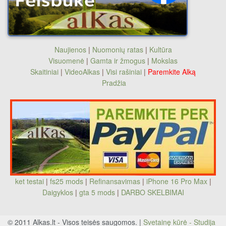
Naujienos
|
Nuomonių ratas
|
Kultūra
Visuomenė
|
Gamta ir žmogus
|
Mokslas
Skaitiniai
|
VideoAlkas
|
Visi rašiniai
|
Paremkite Alką
Pradžia
ket testai
|
fs25 mods
|
Refinansavimas
|
iPhone 16 Pro Max
|
Daigyklos
|
gta 5 mods
|
DARBO SKELBIMAI
© 2011 Alkas.lt - Visos teisės saugomos. |
Svetainę kūrė - Studija