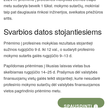
metu sudaryta beveik 1 tūkst. mokymo sutarčių, mokiniai
taip pat daugiausia rinkosi inžinerijos, sveikatos priežiūros
sritis.
Svarbios datos stojantiesiems
Priėmimo į profesines mokyklas rezultatus stojantieji
sužinos rugpjūčio 9 d. iki 12 val., o sudaryti profesinio
mokymo sutartis galės rugpjūčio 9–13 d.
Papildomas priėmimas į likusias laisvas vietas bus
skelbiamas rugpjūčio 14–25 d. Prašymus dėl valstybės
finansuojamų vietų galės teikti stojantieji, kurie nesudarė
profesinio mokymo sutarčių dėl valstybės finansuojamos
vietos pagrindinio priėmimo metu.
SPAUSDINTI 🖨