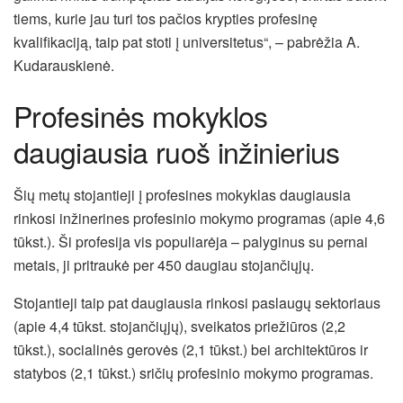
tiems, kurie jau turi tos pačios krypties profesinę
kvalifikaciją, taip pat stoti į universitetus“, – pabrėžia A.
Kudarauskienė.
Profesinės mokyklos
daugiausia ruoš inžinierius
Šių metų stojantieji į profesines mokyklas daugiausia
rinkosi inžinerines profesinio mokymo programas (apie 4,6
tūkst.). Ši profesija vis populiarėja – palyginus su pernai
metais, ji pritraukė per 450 daugiau stojančiųjų.
Stojantieji taip pat daugiausia rinkosi paslaugų sektoriaus
(apie 4,4 tūkst. stojančiųjų), sveikatos priežiūros (2,2
tūkst.), socialinės gerovės (2,1 tūkst.) bei architektūros ir
statybos (2,1 tūkst.) sričių profesinio mokymo programas.