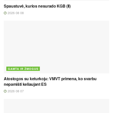
Spaustuvė, kurios nesurado KGB (II)
2026 08 08
GAMTA IR ŽMOGUS
Atostogos su keturkoju: VMVT primena, ko svarbu
nepamišti keliaujant ES
2026 08 07