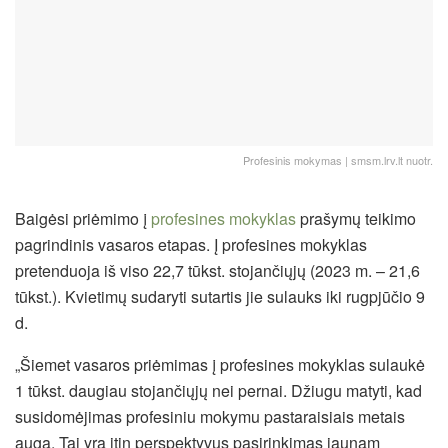
Profesinis mokymas | smsm.lrv.lt nuotr.
Baigėsi priėmimo į
profesines mokyklas
prašymų teikimo
pagrindinis vasaros etapas. Į profesines mokyklas
pretenduoja iš viso 22,7 tūkst. stojančiųjų (2023 m. – 21,6
tūkst.). Kvietimų sudaryti sutartis jie sulauks iki rugpjūčio 9
d.
„Šiemet vasaros priėmimas į profesines mokyklas sulaukė
1 tūkst. daugiau stojančiųjų nei pernai. Džiugu matyti, kad
susidomėjimas profesiniu mokymu pastaraisiais metais
auga. Tai yra itin perspektyvus pasirinkimas jaunam