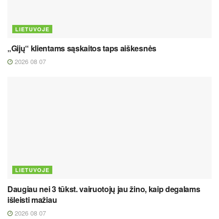
LIETUVOJE
„Gijų“ klientams sąskaitos taps aiškesnės
2026 08 07
LIETUVOJE
Daugiau nei 3 tūkst. vairuotojų jau žino, kaip degalams
išleisti mažiau
2026 08 07