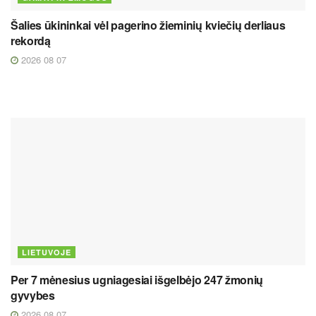
Šalies ūkininkai vėl pagerino žieminių kviečių derliaus
rekordą
2026 08 07
LIETUVOJE
Per 7 mėnesius ugniagesiai išgelbėjo 247 žmonių
gyvybes
2026 08 07