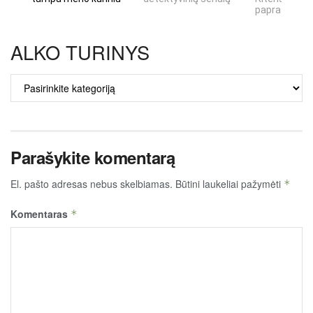
paprastumas
ALKO TURINYS
ALKO
TURINYS
Parašykite komentarą
El. pašto adresas nebus skelbiamas.
Būtini laukeliai pažymėti
*
Komentaras
*