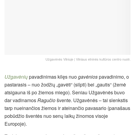
Užgavėnės Vilniuje | Vilniaus etninės kultūros centro nuotr.
Užgavėnių
pavadinimas kilęs nuo
gavėnios
pavadinimo, o
pastarasis – nuo žodžių „gavėti“ (silpti) bei „gautis“ (žemė
atsigauna iš po žiemos miego). Seniau Užgavėnės buvo
dar vadinamos
Ragučio
švente. Užgavėnės – tai slenkstis
tarp nueinančios žiemos ir ateinančio pavasario (panašaus
pobūdžio šventės nuo senų laikų žinomos visoje
Europoje).