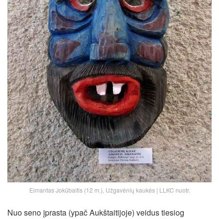
Eimantas Jokūbaitis (12 m.), Užgavėnių kaukės | LLKC nuotr.
Nuo seno įprasta (ypač Aukštaitijoje) veidus tiesiog