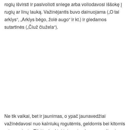
rogių išvirsti ir pasivolioti sniege arba voliodavosi iššokę į
rugių ar linų lauką. Važinėjantis buvo dainuojama („O tai
arklys“, „Arklys bėgo, žolė augo“ ir kt.) ir giedamos
sutartinės („Čiuž čiužela“).
Ne tik vaikai, bet ir jaunimas, o ypač jaunavedžiai
važinėdavosi nuo kalniukų rogutėmis, geldomis bei kitomis