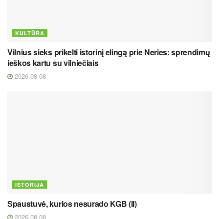
KULTŪRA
Vilnius sieks prikelti istorinį elingą prie Neries: sprendimų
ieškos kartu su vilniečiais
2026 08 08
ISTORIJA
Spaustuvė, kurios nesurado KGB (II)
2026 08 08