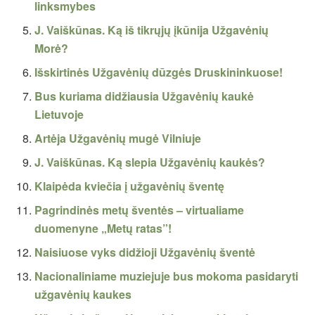
linksmybes
J. Vaiškūnas. Ką iš tikrųjų įkūnija Užgavėnių
Morė?
Išskirtinės Užgavėnių dūzgės Druskininkuose!
Bus kuriama didžiausia Užgavėnių kaukė
Lietuvoje
Artėja Užgavėnių mugė Vilniuje
J. Vaiškūnas. Ką slepia Užgavėnių kaukės?
Klaipėda kviečia į užgavėnių šventę
Pagrindinės metų šventės – virtualiame
duomenyne „Metų ratas”!
Naisiuose vyks didžioji Užgavėnių šventė
Nacionaliniame muziejuje bus mokoma pasidaryti
užgavėnių kaukes