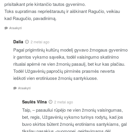
prisitaikant prie kintančio tautos gyvenimo.
Toks supratimas neprieštarautų ir aiškinant Ragučio, veikiau
kad Raugučio, pavadinimą.
Atsakyti
Dalia
2 metai ago
Pagal prigimtinių kultūrų modelį gyvavo žmogaus gyvenimo
ir gamtos vyksmo sąveika, todėl vaisingumo skatinimo
ritualai apėmė ne vien žmonių pasaulį, bet kur kas plačiau.
Todėl Užgavėnių papročių pirminės prasmės neverta
ieškoti vien erotiniuose žmonių santykiuose.
Atsakyti
Saulės Vilna
2 metai ago
Taip, – pasauliui rūpėjo ne vien žmonių vaisingumas,
bet, regis, Užgavėnių vyksmo turinys rodytų, kad jos
buvo skirtos būtent žmonių erotiniams santykiams, gal
tiksliau pasakius -nuomonei, geidavimams dėl