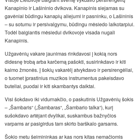
Kanapinio ir Lašininio dvikova. Kanapinis siejamas su
gavėniai būdingu kanapių aliejumi ir pasninku, o Lašininis
– su sotumu ir persivalgymu, būdingu mėsiedo laikotarpiui.
Todėl baigiantis mėsiedui dvikovoje visada nugali
Kanapinis.
Užgavėnių vakare jaunimas rinkdavosi į kokią nors
didesnę trobą arba karčemą pašokti, susirinkdavo ir kiti
kaimo žmonės. Į šokių vakarėlį atvykdavo ir persirengėliai,
o tuomet įprastinius muzikos instrumentus pakeisdavo
buteliai, puodai ir kiti skambantys daiktai.
Visi šokdavo iki vidurnakčio, o paskutinis Užgavėnių šokis
– „Šambaris“ („Šambaras“, „Šambario talka“), kurį
sušokdavo artėjant dvylikai, suskambus bažnyčios
varpams ar pasigirdus tam skirto barškalo garsams.
Šokio metu šeimininkas ar kas nors kitas nemačiomis