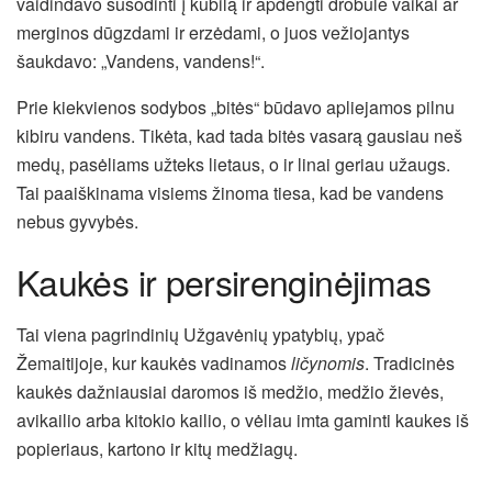
vaidindavo susodinti į kubilą ir apdengti drobule vaikai ar
merginos dūgzdami ir erzėdami, o juos vežiojantys
šaukdavo: „Vandens, vandens!“.
Prie kiekvienos sodybos „bitės“ būdavo apliejamos pilnu
kibiru vandens. Tikėta, kad tada bitės vasarą gausiau neš
medų, pasėliams užteks lietaus, o ir linai geriau užaugs.
Tai paaiškinama visiems žinoma tiesa, kad be vandens
nebus gyvybės.
Kaukės ir persirenginėjimas
Tai viena pagrindinių Užgavėnių ypatybių, ypač
Žemaitijoje, kur kaukės vadinamos
ličynomis
. Tradicinės
kaukės dažniausiai daromos iš medžio, medžio žievės,
avikailio arba kitokio kailio, o vėliau imta gaminti kaukes iš
popieriaus, kartono ir kitų medžiagų.