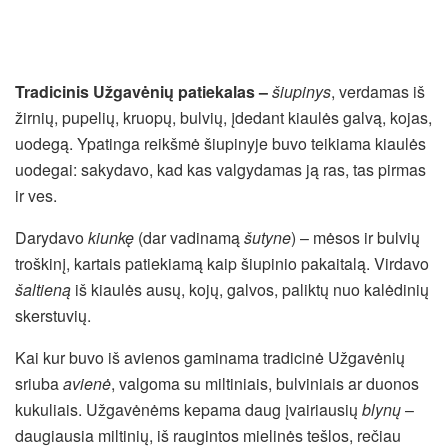
Tradicinis Užgavėnių patiekalas
–
š
iupinys
, verdamas iš
žirnių, pupelių, kruopų, bulvių, įdedant kiaulės galvą, kojas,
uodegą. Ypatinga reikšmė šiupinyje buvo teikiama kiaulės
uodegai: sakydavo, kad kas valgydamas ją ras, tas pirmas
ir ves.
Darydavo
kiunkę
(dar vadinamą
šutyne
) – mėsos ir bulvių
troškinį, kartais patiekiamą kaip šiupinio pakaitalą. Virdavo
šaltieną
iš kiaulės ausų, kojų, galvos, paliktų nuo kalėdinių
skerstuvių.
Kai kur buvo iš avienos gaminama tradicinė Užgavėnių
sriuba
avienė
, valgoma su miltiniais, bulviniais ar duonos
kukuliais. Užgavėnėms kepama daug įvairiausių
blynų
–
daugiausia miltinių, iš raugintos mielinės tešlos, rečiau