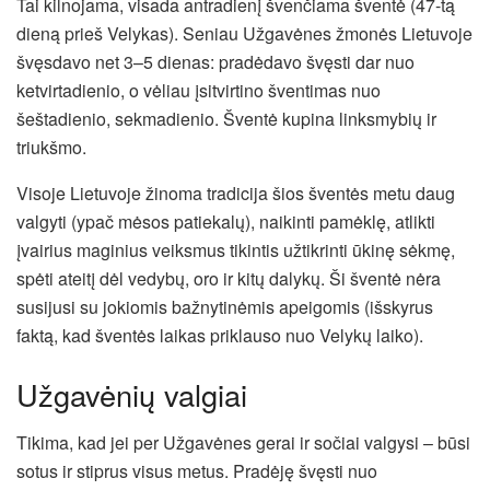
Tai kilnojama, visada antradienį švenčiama šventė (47-tą
dieną prieš Velykas). Seniau Užgavėnes žmonės Lietuvoje
švęsdavo net 3–5 dienas: pradėdavo švęsti dar nuo
ketvirtadienio, o vėliau įsitvirtino šventimas nuo
šeštadienio, sekmadienio. Šventė kupina linksmybių ir
triukšmo.
Visoje Lietuvoje žinoma tradicija šios šventės metu daug
valgyti (ypač mėsos patiekalų), naikinti pamėklę, atlikti
įvairius maginius veiksmus tikintis užtikrinti ūkinę sėkmę,
spėti ateitį dėl vedybų, oro ir kitų dalykų. Ši šventė nėra
susijusi su jokiomis bažnytinėmis apeigomis (išskyrus
faktą, kad šventės laikas priklauso nuo Velykų laiko).
Užgavėnių valgiai
Tikima, kad jei per Užgavėnes gerai ir sočiai valgysi – būsi
sotus ir stiprus visus metus. Pradėję švęsti nuo