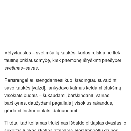
Vėlyviausios – svetimšalių kaukės, kurios reiškia ne tiek
tautinę priklausomybę, kiek priemonę išryškinti priešybei
svetimas–savas
.
Persirengėliai, stengdamiesi kuo išradingiau suvaidinti
savo kaukės įvaizdį, lankydavo kaimus keldami triukšmą
visokiais būdais – šūkaudami, barškindami įvairias
barškynes, daužydami pagaliais į visokius rakandus,
grodami instrumentais, dainuodami.
Tikėta, kad keliamas triukšmas išbaido piktąsias dvasias, o
sukeltas juokas skatina atgimimą. Persirengėlių dainos