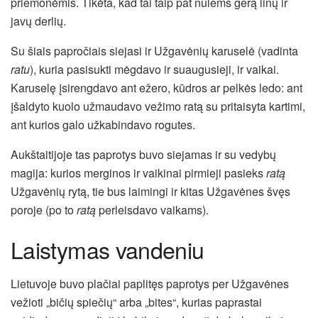
priemonėmis. Tikėta, kad tai taip pat nulems gerą linų ir
javų derlių.
Su šiais papročiais siejasi ir Užgavėnių karuselė (vadinta
ratu
), kuria pasisukti mėgdavo ir suaugusieji, ir vaikai.
Karuselę įsirengdavo ant ežero, kūdros ar pelkės ledo: ant
įšaldyto kuolo užmaudavo vežimo ratą su pritaisyta kartimi,
ant kurios galo užkabindavo rogutes.
Aukštaitijoje tas paprotys buvo siejamas ir su vedybų
magija: kurios merginos ir vaikinai pirmieji pasieks
ratą
Užgavėnių rytą, tie bus laimingi ir kitas Užgavėnes švęs
poroje (po to
ratą
perleisdavo vaikams).
Laistymas vandeniu
Lietuvoje buvo plačiai paplitęs paprotys per Užgavėnes
vežioti „bičių spiečių“ arba „bites“, kurias paprastai