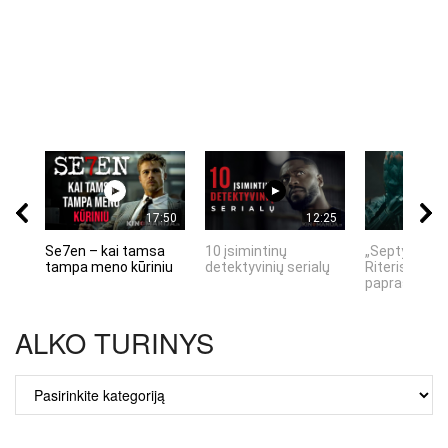
17:50
12:25
Se7en – kai tamsa
10 įsimintinų
„Septynių Ka
tampa meno kūriniu
detektyvinių serialų
Riteris" – kai
paprastumas
ALKO TURINYS
ALKO
TURINYS