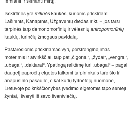
lemianti ir skirianti mirtį).
Išskirtinės yra
mitinės
kaukės, kurioms priskiriami
Lašininis, Kanapinis, Užgavėnių diedas ir kt. – jos tarsi
tarpinės tarp demonomorfinių ir vėlesnių
antropomorfinių
kaukių, turinčių žmogaus pavidalą.
Pastarosioms priskiriamas vyrų persirenginėjimas
moterimis ir atvirkščiai, taip pat „čigonai“, „žydai“, „vengrai“,
„ubagai“, „daktarai“. Ypatingą reikšmę turi „ubagai“ – pagal
daugelį papročių elgetos laikomi tarpininkais tarp šio ir
anapusinio pasaulio, o kai kurių tyrinėtojų nuomone,
Lietuvoje po krikščionybės įvedimo elgetomis tapo senieji
žyniai, išvaryti iš savo šventviečių.