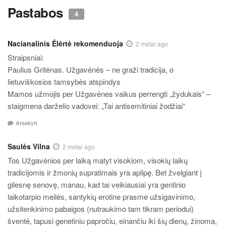
Pastabos
4
Nacianalinis Ėlėrtė rekomenduoja
2 metai ago
Straipsniai:
Paulius Gritėnas. Užgavėnės – ne graži tradicija, o
lietuviškosios tamsybės atspindys
Mamos užmojis per Užgavėnes vaikus perrengti „žydukais“ –
staigmena darželio vadovei: „Tai antisemitiniai žodžiai“
Atsakyti
Saulės Vilna
2 metai ago
Tos Užgavėnios per laiką matyt visokiom, visokių laikų
tradicijomis ir žmonių supratimais yra aplipę. Bet žvelgiant į
gilesnę senovę, manau, kad tai veikiausiai yra gentinio
laikotarpio meilės, santykių erotine prasme užsigavinimo,
užsitenkinimo pabaigos (nutraukimo tam tikram periodui)
šventė, tapusi genetiniu papročiu, einančiu iki šių dienų, žinoma,