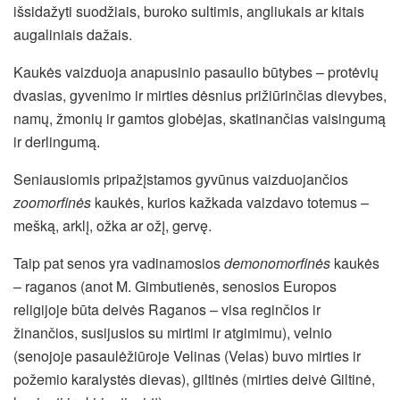
išsidažyti suodžiais, buroko sultimis, angliukais ar kitais
augaliniais dažais.
Kaukės vaizduoja anapusinio pasaulio būtybes – protėvių
dvasias, gyvenimo ir mirties dėsnius prižiūrinčias dievybes,
namų, žmonių ir gamtos globėjas, skatinančias vaisingumą
ir derlingumą.
Seniausiomis pripažįstamos gyvūnus vaizduojančios
zoomorfinės
kaukės, kurios kažkada vaizdavo totemus –
mešką, arklį, ožka ar ožį, gervę.
Taip pat senos yra vadinamosios
demonomorfinės
kaukės
– raganos (anot M. Gimbutienės, senosios Europos
religijoje būta deivės Raganos – visa reginčios ir
žinančios, susijusios su mirtimi ir atgimimu), velnio
(senojoje pasaulėžiūroje Velinas (Velas) buvo mirties ir
požemio karalystės dievas), giltinės (mirties deivė Giltinė,