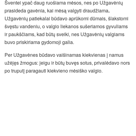
Šventei ypač daug ruošiama mėsos, nes po Užgavėnių
prasideda gavėnia, kai mėsą valgyti draudžiama
.
Užgavėnių patiekalai būdavo aprūkomi dūmais, šlakstomi
švęstu vandeniu, o valgio liekanos sušeriamos gyvuliams
ir paukščiams, kad būtų sveiki, nes Užgavėnių valgiams
buvo priskiriama gydomoji galia.
Per Užgavėnes būdavo vaišinamas kiekvienas į namus
užėjęs žmogus: jeigu ir būtų buvęs sotus, privalėdavo nors
po truputį paragauti kiekvieno mėsiško valgio.