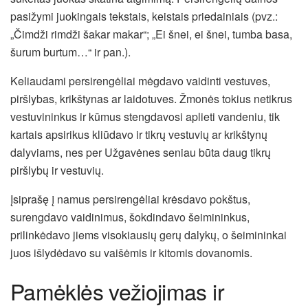
pasižymi juokingais tekstais, keistais priedainiais (pvz.:
„Čimdži rimdži šakar makar“; „Ei šnei, ei šnei, tumba basa,
šurum burtum…“ ir pan.).
Keliaudami persirengėliai mėgdavo vaidinti vestuves,
piršlybas, krikštynas ar laidotuves. Žmonės tokius netikrus
vestuvininkus ir kūmus stengdavosi aplieti vandeniu, tik
kartais apsirikus kliūdavo ir tikrų vestuvių ar krikštynų
dalyviams, nes per Užgavėnes seniau būta daug tikrų
piršlybų ir vestuvių.
Įsiprašę į namus persirengėliai krėsdavo pokštus,
surengdavo vaidinimus, šokdindavo šeimininkus,
prilinkėdavo jiems visokiausių gerų dalykų, o šeimininkai
juos išlydėdavo su vaišėmis ir kitomis dovanomis.
Pamėklės vežiojimas ir