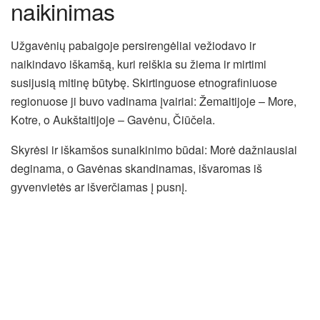
naikinimas
Užgavėnių pabaigoje persirengėliai vežiodavo ir
naikindavo iškamšą, kuri reiškia su žiema ir mirtimi
susijusią mitinę būtybę. Skirtinguose etnografiniuose
regionuose ji buvo vadinama įvairiai: Žemaitijoje – More,
Kotre, o Aukštaitijoje – Gavėnu, Čiūčela.
Skyrėsi ir iškamšos sunaikinimo būdai: Morė dažniausiai
deginama, o Gavėnas skandinamas, išvaromas iš
gyvenvietės ar išverčiamas į pusnį.