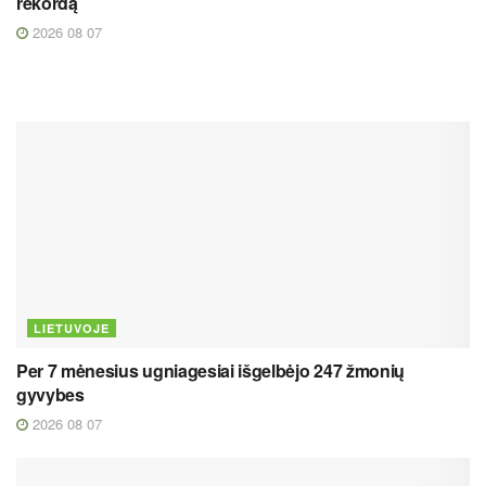
rekordą
2026 08 07
LIETUVOJE
Per 7 mėnesius ugniagesiai išgelbėjo 247 žmonių
gyvybes
2026 08 07