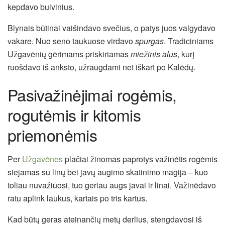
kepdavo bulvinius.
Blynais būtinai vaišindavo svečius, o patys juos valgydavo
vakare. Nuo seno taukuose virdavo
spurgas
. Tradiciniams
Užgavėnių gėrimams priskiriamas
miežinis alus
, kurį
ruošdavo iš anksto, užraugdami net iškart po Kalėdų.
Pasivažinėjimai rogėmis,
rogutėmis ir kitomis
priemonėmis
Per
Užgavėnes
plačiai žinomas paprotys važinėtis rogėmis
siejamas su linų bei javų augimo skatinimo magija – kuo
toliau nuvažiuosi, tuo geriau augs javai ir linai. Važinėdavo
ratu aplink laukus, kartais po tris kartus.
Kad būtų geras ateinančių metų derlius, stengdavosi iš