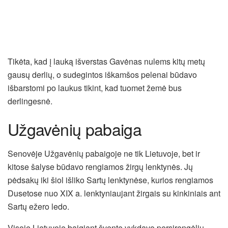
Tikėta, kad į lauką išverstas Gavėnas nulems kitų metų
gausų derlių, o sudegintos iškamšos pelenai būdavo
išbarstomi po laukus tikint, kad tuomet žemė bus
derlingesnė.
Užgavėnių pabaiga
Senovėje Užgavėnių pabaigoje ne tik Lietuvoje, bet ir
kitose šalyse būdavo rengiamos žirgų lenktynės. Jų
pėdsakų iki šiol išliko Sartų lenktynėse, kurios rengiamos
Dusetose nuo XIX a. lenktyniaujant žirgais su kinkiniais ant
Sartų ežero ledo.
Visoje Lietuvoje baigiant šventę vykdavo persirengėlių