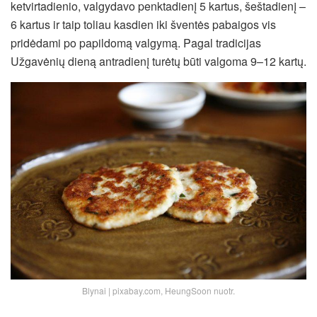
ketvirtadienio, valgydavo penktadienį 5 kartus, šeštadienį –
6 kartus ir taip toliau kasdien iki šventės pabaigos vis
pridėdami po papildomą valgymą. Pagal tradicijas
Užgavėnių dieną antradienį turėtų būti valgoma 9–12 kartų.
Blynai | pixabay.com, HeungSoon nuotr.