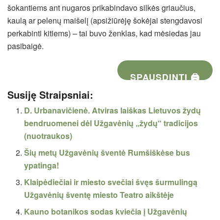
šokantiems ant nugaros prikabindavo silkės griaučius,
kaulą ar pelenų maišelį (apsižiūrėję šokėjai stengdavosi
perkabinti kitiems) – tai buvo ženklas, kad mėsiedas jau
pasibaigė.
SPAUSDINTI 🖨
Susiję Straipsniai:
D. Urbanavičienė. Atviras laiškas Lietuvos žydų
bendruomenei dėl Užgavėnių „žydų“ tradicijos
(nuotraukos)
Šių metų Užgavėnių šventė Rumšiškėse bus
ypatinga!
Klaipėdiečiai ir miesto svečiai švęs šurmulingą
Užgavėnių šventę miesto Teatro aikštėje
Kauno botanikos sodas kviečia į Užgavėnių