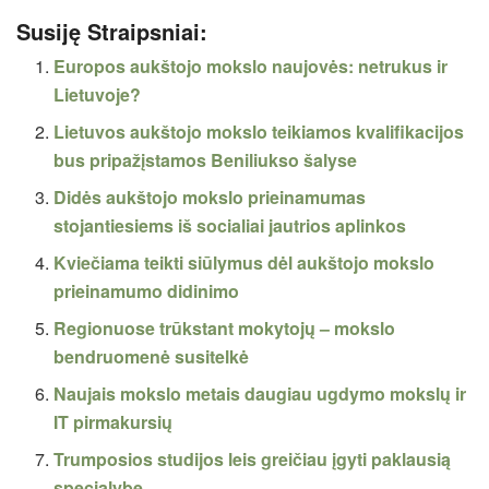
Susiję Straipsniai:
Europos aukštojo mokslo naujovės: netrukus ir
Lietuvoje?
Lietuvos aukštojo mokslo teikiamos kvalifikacijos
bus pripažįstamos Beniliukso šalyse
Didės aukštojo mokslo prieinamumas
stojantiesiems iš socialiai jautrios aplinkos
Kviečiama teikti siūlymus dėl aukštojo mokslo
prieinamumo didinimo
Regionuose trūkstant mokytojų – mokslo
bendruomenė susitelkė
Naujais mokslo metais daugiau ugdymo mokslų ir
IT pirmakursių
Trumposios studijos leis greičiau įgyti paklausią
specialybę