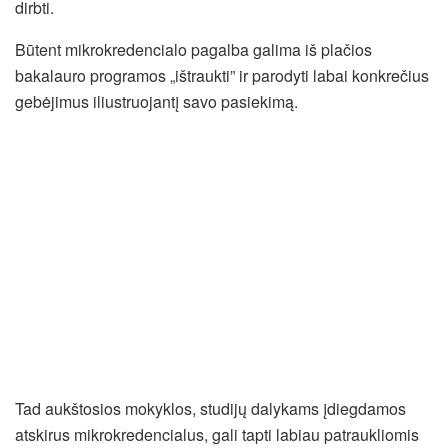
dirbti.
Būtent mikrokredencialo pagalba galima iš plačios
bakalauro programos „ištraukti” ir parodyti labai konkrečius
gebėjimus iliustruojantį savo pasiekimą.
Tad aukštosios mokyklos, studijų dalykams įdiegdamos
atskirus mikrokredencialus, gali tapti labiau patraukliomis