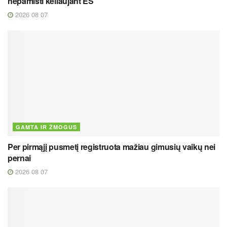
nepamišti keliaujant ES
2026 08 07
GAMTA IR ŽMOGUS
Per pirmąjį pusmetį registruota mažiau gimusių vaikų nei
pernai
2026 08 07