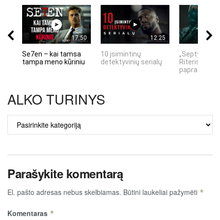
17:50
12:25
Se7en – kai tamsa
10 įsimintinų
„Septynių Ka
tampa meno kūriniu
detektyvinių serialų
Riteris" – kai
paprastumas
ALKO TURINYS
ALKO
TURINYS
Parašykite komentarą
El. pašto adresas nebus skelbiamas.
Būtini laukeliai pažymėti
*
Komentaras
*