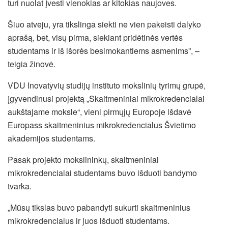
turi nuolat įvesti vienokias ar kitokias naujoves.
Šiuo atveju, yra tikslinga siekti ne vien pakeisti dalyko
aprašą, bet, visų pirma, siekiant pridėtinės vertės
studentams ir iš išorės besimokantiems asmenims”, –
teigia žinovė.
VDU Inovatyvių studijų instituto mokslinių tyrimų grupė,
įgyvendinusi projektą „Skaitmeniniai mikrokredencialai
aukštajame moksle“, vieni pirmųjų Europoje išdavė
Europass skaitmeninius mikrokredencialus Švietimo
akademijos studentams.
Pasak projekto mokslininkų, skaitmeniniai
mikrokredencialai studentams buvo išduoti bandymo
tvarka.
„Mūsų tikslas buvo pabandyti sukurti skaitmeninius
mikrokredencialus ir juos išduoti studentams.