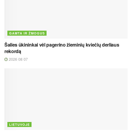
GAMTA IR ŽMOGUS
Šalies ūkininkai vėl pagerino žieminių kviečių derliaus
rekordą
2026 08 07
LIETUVOJE