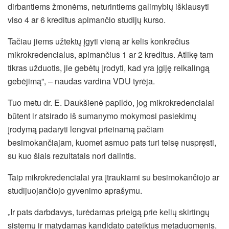
dirbantiems žmonėms, neturintiems galimybių išklausyti
viso 4 ar 6 kreditus apimančio studijų kurso.
Tačiau jiems užtektų įgyti vieną ar kelis konkrečius
mikrokredencialus, apimančius 1 ar 2 kreditus. Atlikę tam
tikras užduotis, jie gebėtų įrodyti, kad yra įgiję reikalingą
gebėjimą”, – naudas vardina VDU tyrėja.
Tuo metu dr. E. Daukšienė papildo, jog mikrokredencialai
būtent ir atsirado iš sumanymo mokymosi pasiekimų
įrodymą padaryti lengvai prieinamą pačiam
besimokančiajam, kuomet asmuo pats turi teisę nuspręsti,
su kuo šiais rezultatais nori dalintis.
Taip mikrokredencialai yra įtraukiami su besimokančiojo ar
studijuojančiojo gyvenimo aprašymu.
„Ir pats darbdavys, turėdamas prieigą prie kelių skirtingų
sistemų ir matydamas kandidato pateiktus metaduomenis,