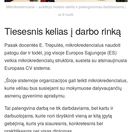
Mikrokredencialai – aukštojo mokslo ateitis ir palengvinimas darbdaviams |
vz.lt nuotr.
Tiesesnis kelias į darbo rinką
Pasak docentės E. Trepulės, mikrokredencialus naudoti
patogu dar ir todėl, jog visoje Europos Sąjungoje (ES)
veikia mikrokredencialų struktūra, susieta su atsinaujinusia
Europass CV sistema.
„Šioje sistemoje organizacijos gali teikti mikrokredencialus,
kurie vėliau bus susiejami su mokymuose dalyvaujančių
asmenų gyvenimo aprašymu.
Tai palengvina darbą ne tik darbdaviams, bet kartu ir
darbuotojams, kurie nori išryškinti vieną ar kitą įgytą
gebėjimą, kuris yra siauresnis, konkretesnis bei
praktiškesnis nei visas diplomas.