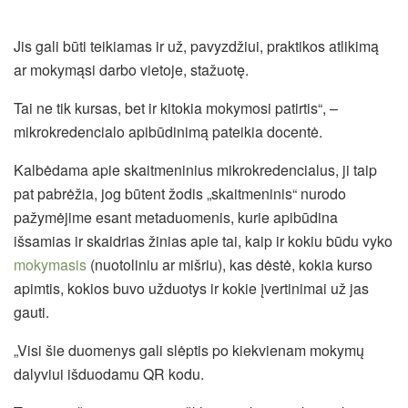
Jis gali būti teikiamas ir už, pavyzdžiui, praktikos atlikimą
ar mokymąsi darbo vietoje, stažuotę.
Tai ne tik kursas, bet ir kitokia mokymosi patirtis“, –
mikrokredencialo apibūdinimą pateikia docentė.
Kalbėdama apie skaitmeninius mikrokredencialus, ji taip
pat pabrėžia, jog būtent žodis „skaitmeninis“ nurodo
pažymėjime esant metaduomenis, kurie apibūdina
išsamias ir skaidrias žinias apie tai, kaip ir kokiu būdu vyko
mokymasis
(nuotoliniu ar mišriu), kas dėstė, kokia kurso
apimtis, kokios buvo užduotys ir kokie įvertinimai už jas
gauti.
„Visi šie duomenys gali slėptis po kiekvienam mokymų
dalyviui išduodamu QR kodu.