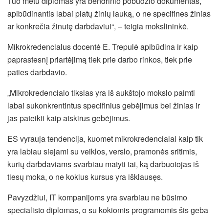
Tuo metu diplomas yra bendrinio pobūdžio dokumentas,
apibūdinantis labai platų žinių lauką, o ne specifines žinias
ar konkrečia žinutę darbdaviui“, – teigia mokslininkė.
Mikrokredencialus docentė E. Trepulė apibūdina ir kaip
paprastesnį priartėjimą tiek prie darbo rinkos, tiek prie
paties darbdavio.
„Mikrokredencialo tikslas yra iš aukštojo mokslo paimti
labai sukonkrentintus specifinius gebėjimus bei žinias ir
jas pateikti kaip atskirus gebėjimus.
ES vyrauja tendencija, kuomet mikrokredencialai kaip tik
yra labiau siejami su veiklos, verslo, pramonės sritimis,
kurių darbdaviams svarbiau matyti tai, ką darbuotojas iš
tiesų moka, o ne kokius kursus yra išklausęs.
Pavyzdžiui, IT kompanijoms yra svarbiau ne būsimo
specialisto diplomas, o su kokiomis programomis šis geba