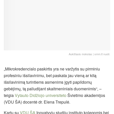
Aukštasis mokslas | smm.lt nuotr.
„Mikrokredencialo paskirtis yra ne varžytis su pirminiu
profesiniu išsilavinimu, bet paskata jau vieną ar kitą
išsilavinimą turintiems asmenims įgyti papildomų
gebėjimų, tą paliudijant skaitmeniniais duomenimis“, –
teigia
Vytauto Didžiojo universiteto
Švietimo akademijos
(VDU ŠA) docentė dr. Elena Trepulė.
Kartu su
VDU ŠA
Inovatyvių studijų instituto kolegomis bei