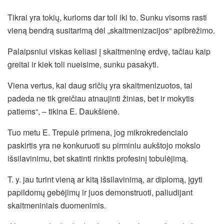
Tikrai yra tokių, kurioms dar toli iki to. Sunku visoms rasti
vieną bendrą susitarimą dėl „skaitmenizacijos“ apibrėžimo.
Palaipsniui viskas keliasi į skaitmeninę erdvę, tačiau kaip
greitai ir kiek toli nueisime, sunku pasakyti.
Viena vertus, kai daug sričių yra skaitmenizuotos, tai
padeda ne tik greičiau atnaujinti žinias, bet ir mokytis
patiems“, – tikina E. Daukšienė.
Tuo metu E. Trepulė primena, jog mikrokredencialo
paskirtis yra ne konkuruoti su pirminiu aukštojo mokslo
išsilavinimu, bet skatinti rinktis profesinį tobulėjimą.
T. y. jau turint vieną ar kitą išsilavinimą, ar diplomą, įgyti
papildomų gebėjimų ir juos demonstruoti, paliudijant
skaitmeniniais duomenimis.