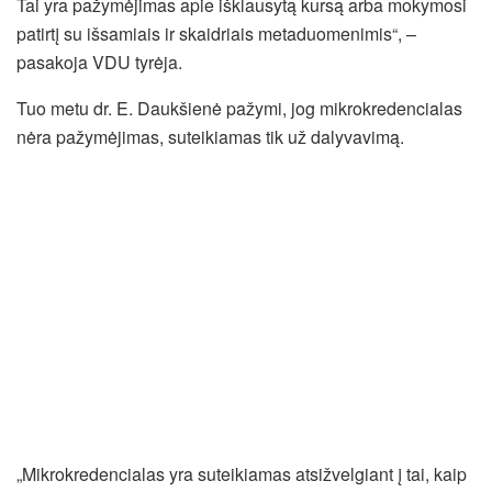
Tai yra pažymėjimas apie išklausytą kursą arba mokymosi
patirtį su išsamiais ir skaidriais metaduomenimis“, –
pasakoja VDU tyrėja.
Tuo metu dr. E. Daukšienė pažymi, jog mikrokredencialas
nėra pažymėjimas, suteikiamas tik už dalyvavimą.
„Mikrokredencialas yra suteikiamas atsižvelgiant į tai, kaip