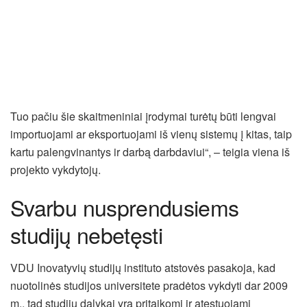
Tuo pačiu šie skaitmeniniai įrodymai turėtų būti lengvai
importuojami ar eksportuojami iš vienų sistemų į kitas, taip
kartu palengvinantys ir darbą darbdaviui“, – teigia viena iš
projekto vykdytojų.
Svarbu nusprendusiems
studijų nebetęsti
VDU Inovatyvių studijų instituto atstovės pasakoja, kad
nuotolinės studijos universitete pradėtos vykdyti dar 2009
m., tad studijų dalykai yra pritaikomi ir atestuojami