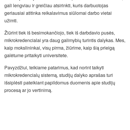
gali lengviau ir greičiau atsirinkti, kuris darbuotojas
geriausiai atitinka reikalavimus siūlomai darbo vietai
užimti.
Žiūrint tiek iš besimokančiojo, tiek iš darbdavio pusės,
mikrokredencialai yra daug galimybių turintis dalykas. Mes,
kaip mokslininkai, visų pirma, žiūrime, kaip šią prieigą
galėtume pritaikyti universitete.
Pavyzdžiui, teikiame patarimus, kad norint taikyti
mikrokredencialų sistemą, studijų dalyko aprašas turi
išsiplėsti pateikiant papildomus duomenis apie studijų
procesą ar jo vertinimą.