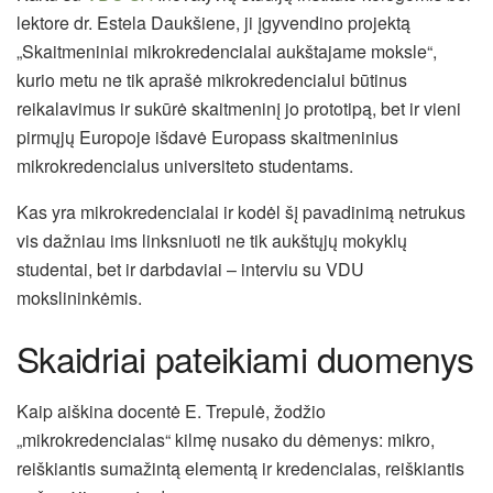
lektore dr. Estela Daukšiene, ji
įgyvendino projektą
„Skaitmeniniai mikrokredencialai aukštajame moksle“,
kurio metu ne tik aprašė mikrokredencialui būtinus
reikalavimus ir sukūrė skaitmeninį jo prototipą, bet ir vieni
pirmųjų Europoje išdavė Europass skaitmeninius
mikrokredencialus universiteto studentams.
Kas yra mikrokredencialai ir kodėl šį pavadinimą netrukus
vis dažniau ims linksniuoti ne tik aukštųjų mokyklų
studentai, bet ir darbdaviai – interviu su VDU
mokslininkėmis.
Skaidriai pateikiami duomenys
Kaip aiškina docentė E. Trepulė, žodžio
„mikrokredencialas“ kilmę nusako du dėmenys: mikro,
reiškiantis sumažintą elementą ir kredencialas, reiškiantis