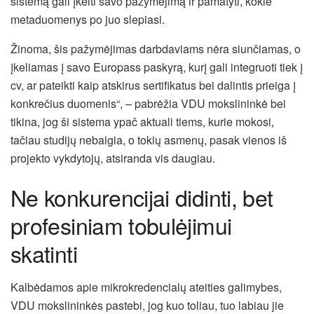
sistemą gali įkelti savo pažymėjimą ir pamatyti, kokie
metaduomenys po juo slepiasi.
Žinoma, šis pažymėjimas darbdaviams nėra siunčiamas, o
įkeliamas į savo Europass paskyrą, kurį gali integruoti tiek į
cv, ar pateikti kaip atskirus sertifikatus bei dalintis prieiga į
konkrečius duomenis“, – pabrėžia VDU mokslininkė bei
tikina, jog ši sistema ypač aktuali tiems, kurie mokosi,
tačiau studijų nebaigia, o tokių asmenų, pasak vienos iš
projekto vykdytojų, atsiranda vis daugiau.
Ne konkurencijai didinti, bet
profesiniam tobulėjimui
skatinti
Kalbėdamos apie mikrokredencialų ateities galimybes,
VDU mokslininkės pastebi, jog kuo toliau, tuo labiau jie