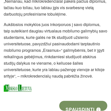
„Nemanau, kad mikrokredencialai pakeis pačius diplomus,
tačiau kuo toliau, tuo labiau įgis vis svarbesnę vietą
darbuotojų profesiniame tobulėjime.
Aukštosios mokyklos juos inkorporuos į savo diplomus,
taip suteikiant daugiau virtualaus mobilumo galimybių savo
studentams, kurie galės ne tik studijuoti užsienio
universitetuose, pavyzdžiui pasinaudodami tarptautinio
mobilumo programos „Erasmus+“ galimybėmis, bet ir įgyti
reikalingus gebėjimus, rinkdamiesi studijuoti atskirus
studijų dalykus ne viename, o keliuose šalies
universitetuose, kurie yra labiau pažengę vienoje ar kitoje
srityje“, – mikrokredencialų naudą pabrėžia žinovė.
SPAUSDINTI 🖨