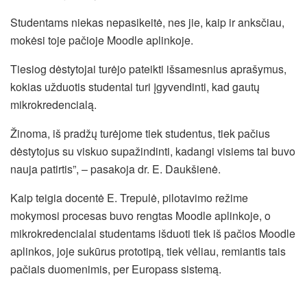
Studentams niekas nepasikeitė, nes jie, kaip ir anksčiau,
mokėsi toje pačioje Moodle aplinkoje.
Tiesiog dėstytojai turėjo pateikti išsamesnius aprašymus,
kokias užduotis studentai turi įgyvendinti, kad gautų
mikrokredencialą.
Žinoma, iš pradžų turėjome tiek studentus, tiek pačius
dėstytojus su viskuo supažindinti, kadangi visiems tai buvo
nauja patirtis”, – pasakoja dr. E. Daukšienė.
Kaip teigia docentė E. Trepulė, pilotavimo režime
mokymosi procesas buvo rengtas Moodle aplinkoje, o
mikrokredencialai studentams išduoti tiek iš pačios Moodle
aplinkos, joje sukūrus prototipą, tiek vėliau, remiantis tais
pačiais duomenimis, per Europass sistemą.