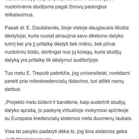
nuotolinėms studijoms pagal žinovų parengtus
reikalavimus.
Pasak dr. E. Daukšienės, šioje vietoje daugiausia išlošia
dėstytojai, kurie nuolat atnaujina savo dėstomo dalyko
turinį bei yra jį pritaikę dėstyti tiek mišriu, tiek pilnai
nuotoliniu būdu, skirtingai nuo jų kolegų, kurie studijų
dalyką yra pritaikę tik dėstymui auditorijoje.
Tuo metu E. Trepulė pabrėžia, jog universitetai, norėdami
pereiti prie mikrokredencialų išdavimo, turi atlikti namų
darbus.
„Projekto metu būtent ir bandėme, kaip suderinti studijų
dalyko aprašą, jo paskyrą virtualioje mokymosi aplinkoje
su Europass kredencialų sistemos meta duomenų laukais.
Visa tai pavyko padaryti dėka to, jog šios sistemos geba