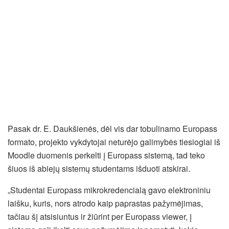
Pasak dr. E. Daukšienės, dėl vis dar tobulinamo Europass
formato, projekto vykdytojai neturėjo galimybės tiesiogiai iš
Moodle duomenis perkelti į Europass sistemą, tad teko
šiuos iš abiejų sistemų studentams išduoti atskirai.
„Studentai Europass mikrokredencialą gavo elektroniniu
laišku, kuris, nors atrodo kaip paprastas pažymėjimas,
tačiau šį atsisiuntus ir žiūrint per Europass viewer, į