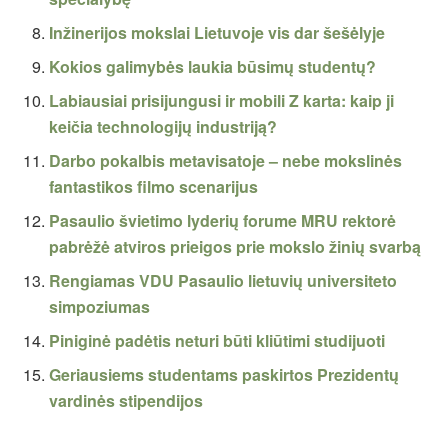
Inžinerijos mokslai Lietuvoje vis dar šešėlyje
Kokios galimybės laukia būsimų studentų?
Labiausiai prisijungusi ir mobili Z karta: kaip ji
keičia technologijų industriją?
Darbo pokalbis metavisatoje – nebe mokslinės
fantastikos filmo scenarijus
Pasaulio švietimo lyderių forume MRU rektorė
pabrėžė atviros prieigos prie mokslo žinių svarbą
Rengiamas VDU Pasaulio lietuvių universiteto
simpoziumas
Piniginė padėtis neturi būti kliūtimi studijuoti
Geriausiems studentams paskirtos Prezidentų
vardinės stipendijos