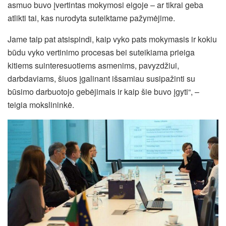
asmuo buvo įvertintas mokymosi eigoje – ar tikrai geba
atlikti tai, kas nurodyta suteiktame pažymėjime.
Jame taip pat atsispindi, kaip vyko pats mokymasis ir kokiu
būdu vyko vertinimo procesas bei suteikiama prieiga
kitiems suinteresuotiems asmenims, pavyzdžiui,
darbdaviams, šiuos įgalinant išsamiau susipažinti su
būsimo darbuotojo gebėjimais ir kaip šie buvo įgyti“, –
teigia mokslininkė.