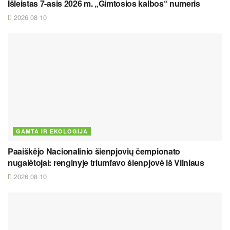
Išleistas 7-asis 2026 m. „Gimtosios kalbos“ numeris
2026 08 10
GAMTA IR EKOLOGIJA
Paaiškėjo Nacionalinio šienpjovių čempionato
nugalėtojai: renginyje triumfavo šienpjovė iš Vilniaus
2026 08 10