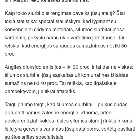
Kaip tokio siurblio įsirengimas paveiks jūsų ateitį? Štai
tokia statistika: specialistai išskyrė, kad lyginant su
konvenciniai šildymo metodais, šilumos siurbliai įneša
kardinalių pokyčių namų ūkio vartojimo įpročiuose. Tai
reiškia, kad energijos sąnaudos sumažinimos net iki 80
proc.
Anglies dioksido emisijos – iki 90 proc. Ir tai dar ne viskas:
šilumos siurbliai jūsų sąskaitas už komunalines išlaidas
sumažins ne iki 40 proc. Tai reiškia, kad ilgalaikėje
perspektyvoje, jie tikrai atsipirks.
Taigi, galime teigti, kad šilumos siurbliai – puikus būdas
aprūpinti namus žalesne energija. Žinoma, prieš
apsisprendžiat, kokios rūšies šilumos siurblį rinktis ir kuris
iš jų yra geresnis variantas jūsų patalpoms, vertėtų pasitarti
su šios srities specialistais.