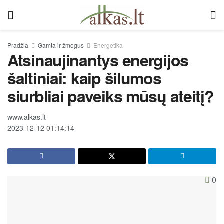
Pradžia
Gamta ir žmogus
Energetika
Atsinaujinantys energijos
šaltiniai: kaip šilumos
siurbliai paveiks mūsų ateitį?
www.alkas.lt
2023-12-12 01:14:14
0