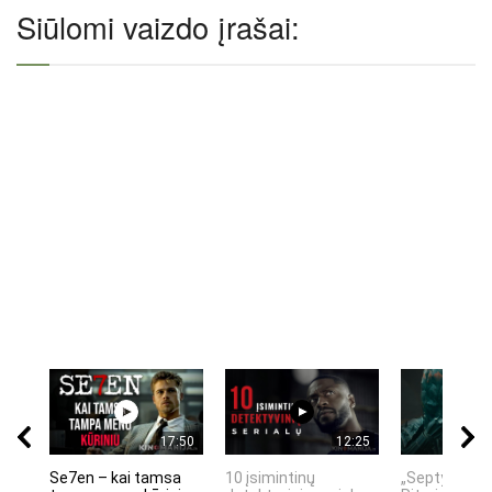
Siūlomi vaizdo įrašai:
17:50
12:25
Se7en – kai tamsa
10 įsimintinų
„Septynių Ka