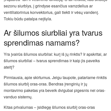
sezonu siurblys, į grindyse esančius vamzdelius ar
ventiliatorinius konvektorius, gali tiekti ir vėsų vandenį.
Tokiu būdu patalpa neįšyla.
Ar šilumos siurbliai yra tvarus
sprendimas namams?
Yra įvairūs šilumos siurbliai: kurį iš jų rinktis? Ir apskritai, ar
šilumos siurbliai – tvarus sprendimas ir kaip jis paveiks
ateitį?
Pirmiausia, apie skirtumus. Jeigu taupote, patariame rinktis
šilumos siurblį oras-oras. Bendras įrenginių ir jų
montavimo paketas yra beveik dvigubai pigesnis nei oras-
vanduo sistemų.
Kitas privalumas – įsidiegę šilumos siurblį oras-oras