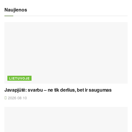
Naujienos
LIETUVOJE
Javapjūtė: svarbu – ne tik derlius, bet ir saugumas
2026 08 10