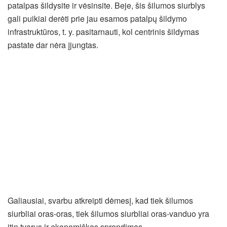
patalpas šildysite ir vėsinsite. Beje, šis šilumos siurblys
gali puikiai derėti prie jau esamos patalpų šildymo
infrastruktūros, t. y. pasitarnauti, kol centrinis šildymas
pastate dar nėra įjungtas.
Galiausiai, svarbu atkreipti dėmesį, kad tiek šilumos
siurbliai oras-oras, tiek šilumos siurbliai oras-vanduo yra
itin tvarus ir ekonomiškas sprendimas.