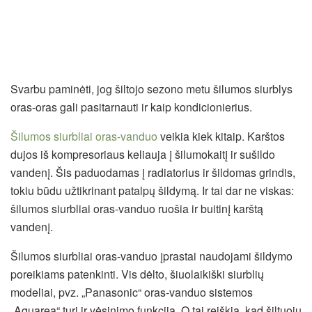
Svarbu paminėti, jog šiltojo sezono metu šilumos siurblys
oras-oras gali pasitarnauti ir kaip kondicionierius.
Šilumos siurbliai oras-vanduo
veikia kiek kitaip. Karštos
dujos iš kompresoriaus keliauja į šilumokaitį ir sušildo
vandenį. Šis paduodamas į radiatorius ir šildomas grindis,
tokiu būdu užtikrinant patalpų šildymą. Ir tai dar ne viskas:
šilumos siurbliai oras-vanduo ruošia ir buitinį karštą
vandenį.
Šilumos siurbliai oras-vanduo įprastai naudojami šildymo
poreikiams patenkinti. Vis dėlto, šiuolaikiški siurblių
modeliai, pvz. „Panasonic“ oras-vanduo sistemos
„Aquarea“ turi ir vėsinimo funkciją. O tai reiškia, kad šiltuoju