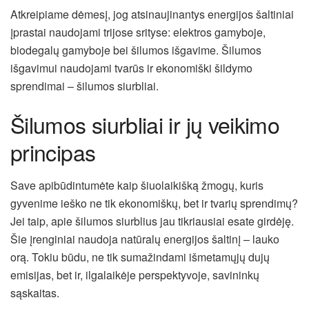
Atkreipiame dėmesį, jog atsinaujinantys energijos šaltiniai
įprastai naudojami trijose srityse: elektros gamyboje,
biodegalų gamyboje bei šilumos išgavime. Šilumos
išgavimui naudojami tvarūs ir ekonomiški šildymo
sprendimai – šilumos siurbliai.
Šilumos siurbliai ir jų veikimo
principas
Save apibūdintumėte kaip šiuolaikišką žmogų, kuris
gyvenime ieško ne tik ekonomiškų, bet ir tvarių sprendimų?
Jei taip, apie šilumos siurblius jau tikriausiai esate girdėję.
Šie įrenginiai naudoja natūralų energijos šaltinį – lauko
orą. Tokiu būdu, ne tik sumažindami išmetamųjų dujų
emisijas, bet ir, ilgalaikėje perspektyvoje, savininkų
sąskaitas.