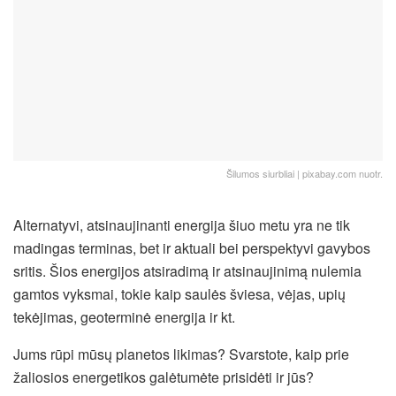
Šilumos siurbliai | pixabay.com nuotr.
Alternatyvi, atsinaujinanti energija šiuo metu yra ne tik
madingas terminas, bet ir aktuali bei perspektyvi gavybos
sritis. Šios energijos atsiradimą ir atsinaujinimą nulemia
gamtos vyksmai, tokie kaip saulės šviesa, vėjas, upių
tekėjimas, geoterminė energija ir kt.
Jums rūpi mūsų planetos likimas? Svarstote, kaip prie
žaliosios energetikos galėtumėte prisidėti ir jūs?