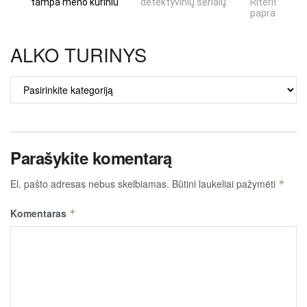
tampa meno kūriniu
detektyvinių serialų
Riteris" – kai
paprastumas
ALKO TURINYS
ALKO
TURINYS
Parašykite komentarą
El. pašto adresas nebus skelbiamas.
Būtini laukeliai pažymėti
*
Komentaras
*