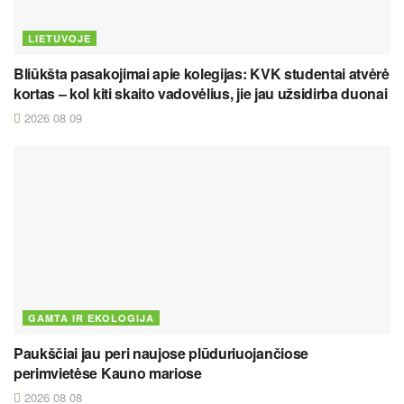
LIETUVOJE
Bliūkšta pasakojimai apie kolegijas: KVK studentai atvėrė
kortas – kol kiti skaito vadovėlius, jie jau užsidirba duonai
2026 08 09
GAMTA IR EKOLOGIJA
Paukščiai jau peri naujose plūduriuojančiose
perimvietėse Kauno mariose
2026 08 08