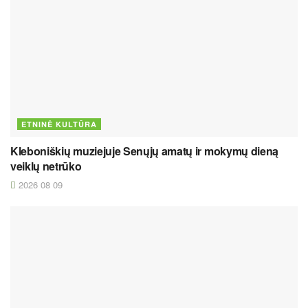
ETNINĖ KULTŪRA
Kleboniškių muziejuje Senųjų amatų ir mokymų dieną
veiklų netrūko
2026 08 09