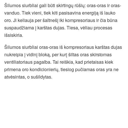
Šilumos siurbliai gali būti skirtingų rūšių: oras-oras ir oras-
vanduo. Tiek vieni, tiek kiti pasisavina energiją iš lauko
oro. Ji keliauja per šaltnešį iki kompresoriaus ir čia būna
suspaudžiama į karštas dujas. Tiesa, vėliau procesas
išsiskiria.
Šilumos siurbliai oras-oras iš kompresoriaus karštas dujas
nukreipia į vidinį bloką, per kurį šiltas oras skirstomas
ventiliatoriaus pagalba. Tai reiškia, kad prietaisas kiek
primena oro kondicionierių, tiesiog pučiamas oras yra ne
atvėsintas, o sušildytas.