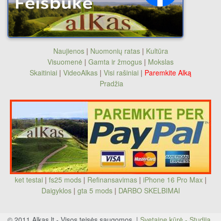
Naujienos
|
Nuomonių ratas
|
Kultūra
Visuomenė
|
Gamta ir žmogus
|
Mokslas
Skaitiniai
|
VideoAlkas
|
Visi rašiniai
|
Paremkite Alką
Pradžia
ket testai
|
fs25 mods
|
Refinansavimas
|
iPhone 16 Pro Max
|
Daigyklos
|
gta 5 mods
|
DARBO SKELBIMAI
© 2011 Alkas.lt - Visos teisės saugomos. |
Svetainę kūrė - Studija