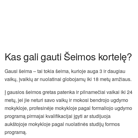
Kas gali gauti Šeimos kortelę?
Gausi šeima – tai tokia šeima, kurioje auga 3 ir daugiau
vaikų, įvaikių ar nuolatinai globojamų iki 18 metų amžiaus.
Į gausios šeimos gretas patenka ir pilnamečiai vaikai iki 24
metų, jei jie neturi savo vaikų ir mokosi bendrojo ugdymo
mokykloje, profesinėje mokykloje pagal formaliojo ugdymo
programą pirmajai kvalifikacijai įgyti ar studijuoja
aukštojoje mokykloje pagal nuolatinės studijų formos
programą.