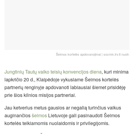
Šeimos kortelės apdovanojimai | socmin.lrv.lt nuotr.
Jungtinių Tautų vaiko teisių konvencijos diena
, kuri minima
lapkričio 20 d., Klaipėdoje vykusiame Šeimos kortelės
partnerių renginyje apdovanoti labiausiai šiemet prisidėję
prie šios kilnios misijos partneriai.
Jau ketverius metus gausios ar negalią turinčius vaikus
auginančios
šeimos
Lietuvoje gali pasinaudoti Šeimos
kortelės teikiamomis nuolaidomis ir privilegijomis.