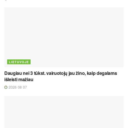
LIETUVOJE
Daugiau nei 3 tūkst. vairuotojų jau žino, kaip degalams
išleisti mažiau
2026 08 07