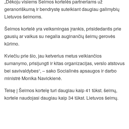
„Dėkoju visiems Šeimos kortelės partneriams už
geranoriškumą ir bendrystę suteikiant daugiau galimybių
Lietuvos šeimoms.
Šeimos kortelė yra veiksmingas įrankis, prisidedantis prie
gausių ar vaikus su negalia auginančių šeimų gerovės
kūrimo.
Kviečiu prie šio, jau ketverius metus veikiančios
sumanymo, prisijungti ir kitas organizacijas, verslo atstovus
bei savivaldybes“, – sako Socialinės apsaugos ir darbo
ministrė Monika Navickienė.
Teisę į Šeimos kortelę turi daugiau kaip 41 tūkst. šeimų,
kortele naudojasi daugiau kaip 34 tūkst. Lietuvos šeimų.