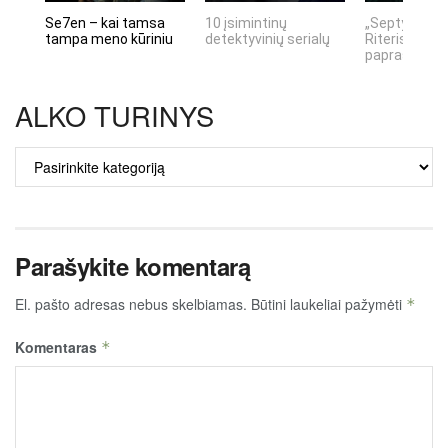
Se7en – kai tamsa
10 įsimintinų
„Septynių Ka
tampa meno kūriniu
detektyvinių serialų
Riteris" – kai
paprastumas
ALKO TURINYS
ALKO
TURINYS
Parašykite komentarą
El. pašto adresas nebus skelbiamas.
Būtini laukeliai pažymėti
*
Komentaras
*