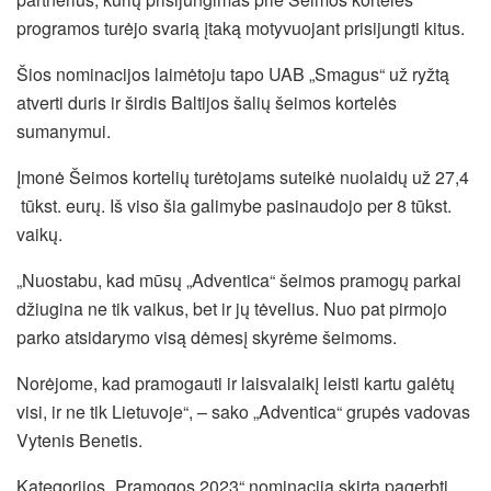
programos turėjo svarią įtaką motyvuojant prisijungti kitus.
Šios nominacijos laimėtoju tapo UAB „Smagus“ už ryžtą
atverti duris ir širdis Baltijos šalių šeimos kortelės
sumanymui.
Įmonė Šeimos kortelių turėtojams suteikė nuolaidų už 27,4
tūkst. eurų. Iš viso šia galimybe pasinaudojo per 8 tūkst.
vaikų.
„Nuostabu, kad mūsų „Adventica“ šeimos pramogų parkai
džiugina ne tik vaikus, bet ir jų tėvelius. Nuo pat pirmojo
parko atsidarymo visą dėmesį skyrėme šeimoms.
Norėjome, kad pramogauti ir laisvalaikį leisti kartu galėtų
visi, ir ne tik Lietuvoje“, – sako „Adventica“ grupės vadovas
Vytenis Benetis.
Kategorijos „Pramogos 2023“ nominacija skirta pagerbti