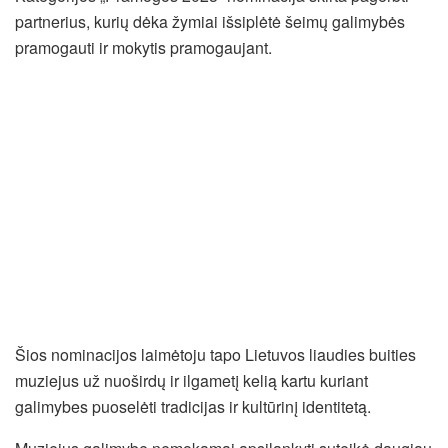
partnerius, kurių dėka žymiai išsiplėtė šeimų galimybės
pramogauti ir mokytis pramogaujant.
Šios nominacijos laimėtoju tapo Lietuvos liaudies buities
muziejus už nuoširdų ir ilgametį kelią kartu kuriant
galimybes puoselėti tradicijas ir kultūrinį identitetą.