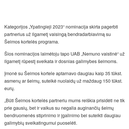
Kategorijos „Ypatingieji 2023“ nominacija skirta pagerbti
partnerius už ilgametį vaisingą bendradarbiavimą su
Šeimos kortelės programa.
Šios nominacijos laimėtoju tapo UAB „Nemuno vaistinė“ už
ilgametį rūpestį sveikata ir dosnias galimybes šeimoms.
Įmonė su Šeimos kortele aptarnavo daugiau kaip 35 tūkst.
asmenų ar šeimų, suteikė nuolaidų už maždaug 150 tūkst.
eurų.
„Būti Šeimos kortelės partneriu mums reiškia prisidėti ne tik
prie gausių, bet ir vaikus su negalia auginančių šeimų
bendruomenės stiprinimo ir įgalinimo bei suteikti daugiau
galimybių sveikatingumui puoselėti.