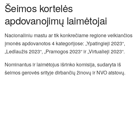
Šeimos kortelės
apdovanojimų laimėtojai
Nacionaliniu mastu ar tik konkrečiame regione veikiančios
įmonės apdovanotos 4 kategorijose: „Ypatingieji 2023“,
„Ledlaužis 2023“, „Pramogos 2023“ ir „Virtualieji 2023“.
Nominantus ir laimėtojus išrinko komisija, sudaryta iš
šeimos gerovės srityje dirbančių žinovų ir NVO atstovų.