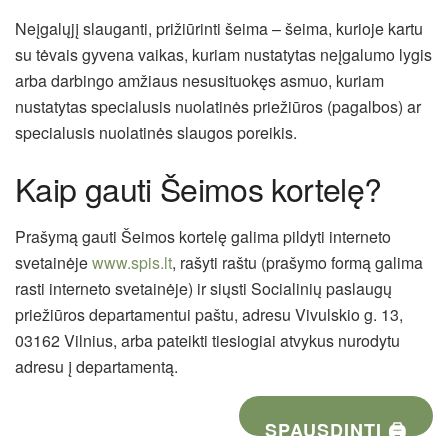
Neįgalųjį slauganti, prižiūrinti šeima – šeima, kurioje kartu
su tėvais gyvena vaikas, kuriam nustatytas neįgalumo lygis
arba darbingo amžiaus nesusituokęs asmuo, kuriam
nustatytas specialusis nuolatinės priežiūros (pagalbos) ar
specialusis nuolatinės slaugos poreikis.
Kaip gauti Šeimos kortelę?
Prašymą gauti Šeimos kortelę galima pildyti interneto
svetainėje
www.spis.lt
, rašyti raštu (prašymo formą galima
rasti interneto svetainėje) ir siųsti Socialinių paslaugų
priežiūros departamentui paštu, adresu Vivulskio g. 13,
03162 Vilnius, arba pateikti tiesiogiai atvykus nurodytu
adresu į departamentą.
SPAUSDINTI 🖨