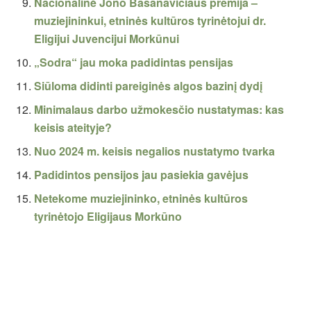
Nacionalinė Jono Basanavičiaus premija –
muziejininkui, etninės kultūros tyrinėtojui dr.
Eligijui Juvencijui Morkūnui
„Sodra“ jau moka padidintas pensijas
Siūloma didinti pareiginės algos bazinį dydį
Minimalaus darbo užmokesčio nustatymas: kas
keisis ateityje?
Nuo 2024 m. keisis negalios nustatymo tvarka
Padidintos pensijos jau pasiekia gavėjus
Netekome muziejininko, etninės kultūros
tyrinėtojo Eligijaus Morkūno