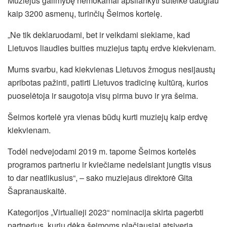
Muziejus galimybę nemokamai apsilankyti suteikė daugiau
kaip 3200 asmenų, turinčių Šeimos kortelę.
„Ne tik deklaruodami, bet ir veikdami siekiame, kad
Lietuvos liaudies buities muziejus taptų erdve kiekvienam.
Mums svarbu, kad kiekvienas Lietuvos žmogus nesijaustų
apribotas pažinti, patirti Lietuvos tradicinę kultūrą, kurios
puoselėtoja ir saugotoja visų pirma buvo ir yra šeima.
Šeimos kortelė yra vienas būdų kurti muziejų kaip erdvę
kiekvienam.
Todėl nedvejodami 2019 m. tapome Šeimos kortelės
programos partneriu ir kviečiame nedelsiant jungtis visus
to dar neatlikusius“, – sako muziejaus direktorė Gita
Šapranauskaitė.
Kategorijos „Virtualieji 2023“ nominacija skirta pagerbti
partnerius, kurių dėka šeimoms plačiausiai atsiveria