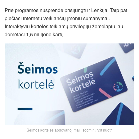
Prie programos nusprendė prisijungti ir Lenkija. Taip pat
plečiasi internetu veikiančių įmonių sumanymai.
Interaktyviu kortelės teikiamų privilegijų žemėlapiu jau
domėtasi 1,5 milijono kartų.
Šeimos kortelės apdovanojimai | socmin.lrv.lt nuotr.