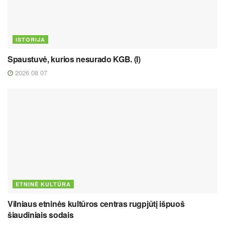
ISTORIJA
Spaustuvė, kurios nesurado KGB. (I)
2026 08 07
ETNINĖ KULTŪRA
Vilniaus etninės kultūros centras rugpjūtį išpuoš
šiaudiniais sodais