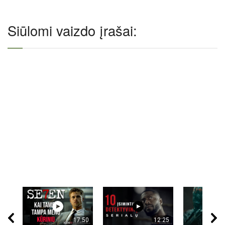
Siūlomi vaizdo įrašai:
17:50
12:25