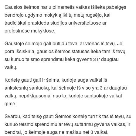
Gausios šeimos nariu pilnametis vaikas išlieka pabaigęs
bendrojo ugdymo mokyklą iki tų metų rugsėjo, kai
tradiciškai prasideda studijos universitetuose ar
profesinėse mokyklose.
Gausioje šeimoje gali būti du tėvai ar vienas iš tėvų. Jei
pora išsiskiria, gausios šeimos statusas lieka tam iš tėvų,
su kuriuo teismo sprendimu lieka gyventi 3 ir daugiau
vaikų.
Kortelę gauti gali ir šeima, kurioje auga vaikai iš
ankstesnių santuokų, kai šeimoje iš viso yra 3 ar daugiau
vaikų, nepriklausomai nuo to, kurioje santuokoje vaikai
gimė.
Svarbu, kad teisę gauti Šeimos kortelę turi tik tas iš tėvų, su
kuriuo teismo sprendimu ar tėvų sutarimu gyvena vaikas, ir
bendrai, jo šeimoje auga ne mažiau nei 3 vaikai.