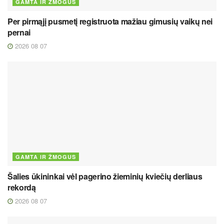
GAMTA IR ŽMOGUS
Per pirmąjį pusmetį registruota mažiau gimusių vaikų nei
pernai
2026 08 07
GAMTA IR ŽMOGUS
Šalies ūkininkai vėl pagerino žieminių kviečių derliaus
rekordą
2026 08 07