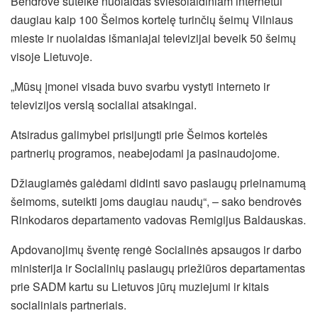
Bendrovė suteikė nuolaidas šviesolaidiniam internetui
daugiau kaip 100 Šeimos kortelę turinčių šeimų Vilniaus
mieste ir nuolaidas išmaniajai televizijai beveik 50 šeimų
visoje Lietuvoje.
„Mūsų įmonei visada buvo svarbu vystyti interneto ir
televizijos verslą socialiai atsakingai.
Atsiradus galimybei prisijungti prie Šeimos kortelės
partnerių programos, neabejodami ja pasinaudojome.
Džiaugiamės galėdami didinti savo paslaugų prieinamumą
šeimoms, suteikti joms daugiau naudų“, – sako bendrovės
Rinkodaros departamento vadovas Remigijus Baldauskas.
Apdovanojimų šventę rengė Socialinės apsaugos ir darbo
ministerija ir Socialinių paslaugų priežiūros departamentas
prie SADM kartu su Lietuvos jūrų muziejumi ir kitais
socialiniais partneriais.