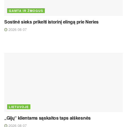
GAMTA IR ŽMOGUS
Sostinė sieks prikelti istorinį elingą prie Neries
2026 08 07
LIETUVOJE
„Gijų“ klientams sąskaitos taps aiškesnės
2026 08 07