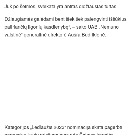
Juk po šeimos, sveikata yra antras didžiausias turtas.
Džiaugiamės galėdami bent šiek tiek palengvinti iššūkius
patiriančių ligonių kasdienybę“, – sako UAB „Nemuno
vaistinė“ generalinė direktorė Aušra Budrikienė.
Kategorijos „Ledlaužis 2023“ nominacija skirta pagerbti
partnerius, kurių prisijungimas prie Šeimos kortelės