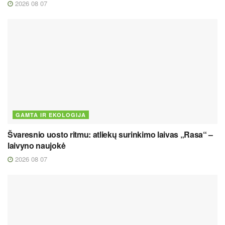
2026 08 07
GAMTA IR EKOLOGIJA
Švaresnio uosto ritmu: atliekų surinkimo laivas „Rasa“ –
laivyno naujokė
2026 08 07