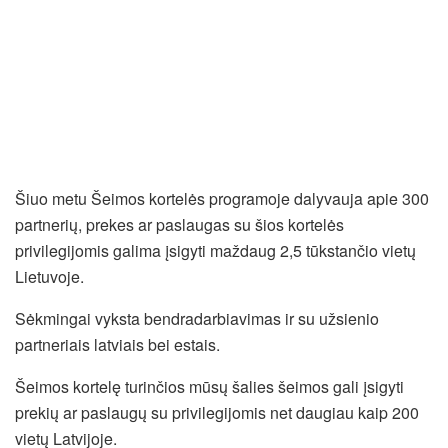
Šiuo metu Šeimos kortelės programoje dalyvauja apie 300
partnerių, prekes ar paslaugas su šios kortelės
privilegijomis galima įsigyti maždaug 2,5 tūkstančio vietų
Lietuvoje.
Sėkmingai vyksta bendradarbiavimas ir su užsienio
partneriais latviais bei estais.
Šeimos kortelę turinčios mūsų šalies šeimos gali įsigyti
prekių ar paslaugų su privilegijomis net daugiau kaip 200
vietų Latvijoje.