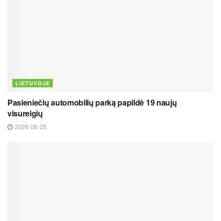
LIETUVOJE
Pasieniečių automobilių parką papildė 19 naujų
visureigių
2026 08 05