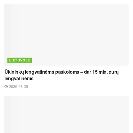
LIETUVOJE
Ūkininkų lengvatinėms paskoloms – dar 15 mln. eurų
lengvatinėms
2026 08 05