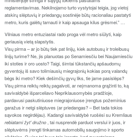
ministerijoje stringa ir sąlygų tokiems pastatams
reglamentavimas. Nekilnojamo turto vystytojai teigia, jog vietoj
atskirų slėptuvių ir priedangų sostinėje būtų racionaliau pastatyti
metro, kuris galėtų tarnauti ir kaip apsauga kilus grėsmei.” …
Vilniaus metro entuziastai rado proga vėl metro siūlyti, kaip
geriausią vietą slapstytis.
Visų pirma – ar jo būtų tiek pat linijų, kiek autobusų ir troleibusų
linijų turime? Ne, jis planuotas po Senamiesčiu bei Naujamiesčiu
iki stoties ir oro uosto? Taigi, šimtai tūkstančių apšaudomų
gyventojų iš savo tolimiausių miegrajonių kokias porą valandų
bėgs iki metro? Kiek dešimčių gyvų liks, tie jame pasislėps?
Visų pirma reiktų reiktų pagalvoti, ar neįmanoma grąžinti to, ką
savivaldybė išparceliavo Nepriklausomybės pradžioje,
pardavusi paskutiniuose miegrajoniuose įrengtus požeminius
garažus ir netgi slėptuves (ar priedangas? – Bet tada tokios
sąvokos negirdėjau). Kadangi savivaldybė ruošėsi su Kremliaus
rebiatami žyt’ družno
, tai nusprendė parduot verslui ir juos, ir
slėptuvėms įrengti tinkamas automobilių saugojimo ir sporto
aikšteles. O visa tai buvo taip įrengta, kad gyventojams