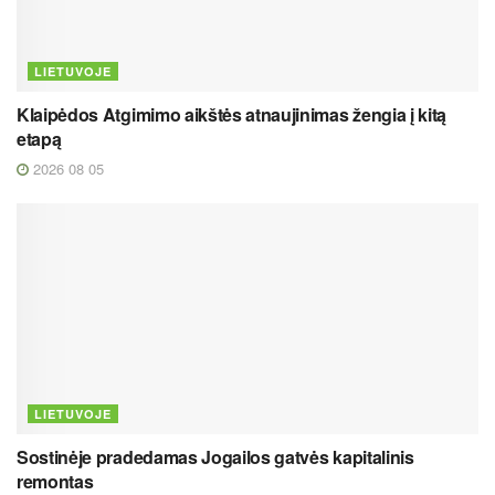
LIETUVOJE
Klaipėdos Atgimimo aikštės atnaujinimas žengia į kitą
etapą
2026 08 05
LIETUVOJE
Sostinėje pradedamas Jogailos gatvės kapitalinis
remontas