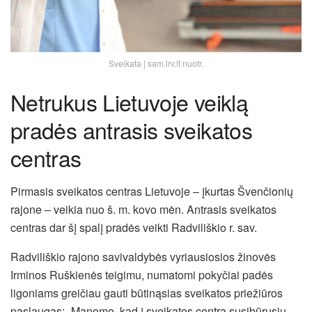
Sveikata | sam.lrv.lt nuotr.
Netrukus Lietuvoje veiklą
pradės antrasis sveikatos
centras
Pirmasis sveikatos centras Lietuvoje – įkurtas Švenčionių
rajone – veikia nuo š. m. kovo mėn. Antrasis sveikatos
centras dar šį spalį pradės veikti Radviliškio r. sav.
Radviliškio rajono savivaldybės vyriausiosios žinovės
Irminos Ruškienės teigimu, numatomi pokyčiai padės
ligoniams greičiau gauti būtinąsias sveikatos priežiūros
paslaugas: „Manome, kad į sveikatos centrą susibūrusių