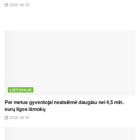
2026 08 05
LIETUVOJE
Per metus gyventojai neatsiėmė daugiau nei 4,5 mln.
eurų ligos išmokų
2026 08 05