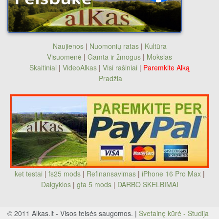
Naujienos
|
Nuomonių ratas
|
Kultūra
Visuomenė
|
Gamta ir žmogus
|
Mokslas
Skaitiniai
|
VideoAlkas
|
Visi rašiniai
|
Paremkite Alką
Pradžia
ket testai
|
fs25 mods
|
Refinansavimas
|
iPhone 16 Pro Max
|
Daigyklos
|
gta 5 mods
|
DARBO SKELBIMAI
© 2011 Alkas.lt - Visos teisės saugomos. |
Svetainę kūrė - Studija