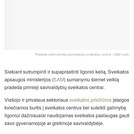
Pradeda veikti pirmieji savivaldybių sveikatos centrai | SAM nuotr.
Siekiant sutrumpinti ir supaprastinti ligonio kelią, Sveikatos
apsaugos ministerijos (
SAM
) sumanymu šiemet veiklą
pradeda pirmieji savivaldybių sveikatos centrai.
Viešojo ir privataus sektoriaus
sveikatos priežiūros
įstaigos
kviečiamos burtis į sveikatos centrus bei suteikti galimybę
ligoniui dažniausiai naudojamas sveikatos paslaugas gauti
savo gyvenamojoje ar gretimoje savivaldybėje.