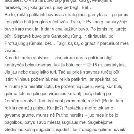
tereikėtų tik į kitą gatvės pusę perbėgti. Bet…
Be to, reiktų patikrinti buvusias strategines gamyklas – po jomis
irgi galėjo būti įrengtos slėptuvės. Trakų ir Pylimo g. sankryžoje
buvo karo mok-la. Ir dar viena kažkur buvo. Po jomis irgi turėjo
būti. Slėptuvė buvo prie Santuokų rūmų. ir, tikriausiai, po
Profsąjungų rūmais, bet… Taigi, ką ką, o griaut ir parceliuot mes
vikrūs…
Kas dėl metro statybos – visų pirma caras gali ir pristigti
kantrybės belaukdamas, kol jis būtų per ~12-15 m. pastatytas.
Jis jau nebe daug laiko turi. Tačiau prieš statybas turėtų būti
ištirti Vilniaus požemiai, nes reikia patikrinti, ar apskritai po
Vilniumi yra nešaltiniuotų, be požeminių upelių vietų, kur būtų
galima tokius galingus virpesius keliantį judrų daiktą po
žemėmis statyti. Tam irgi bent poros metų reikia? (Be to, tam
reikia nemažų pinigų. Kur jie?) Pastačius metro tokiame
gyvame grunte, mums nė Putino nereiks – juo mes ir be jo
pagalbos, patys savo miestą sugriausime. Sugebėjome
Gedimino kalną sugadinti, išjudinti, tai ir daugiau galime nuveikti,