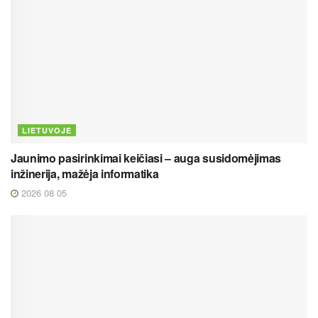
LIETUVOJE
Jaunimo pasirinkimai keičiasi – auga susidomėjimas
inžinerija, mažėja informatika
2026 08 05