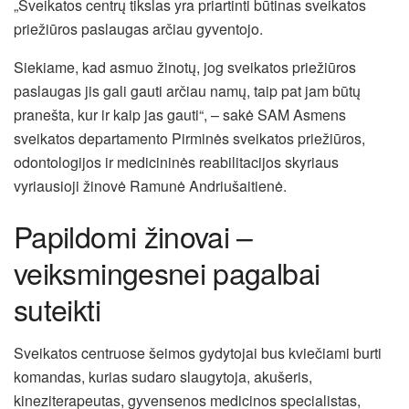
„Sveikatos centrų tikslas yra priartinti būtinas sveikatos
priežiūros paslaugas arčiau gyventojo.
Siekiame, kad asmuo žinotų, jog sveikatos priežiūros
paslaugas jis gali gauti arčiau namų, taip pat jam būtų
pranešta, kur ir kaip jas gauti“, – sakė SAM Asmens
sveikatos departamento Pirminės sveikatos priežiūros,
odontologijos ir medicininės reabilitacijos skyriaus
vyriausioji žinovė Ramunė Andriušaitienė.
Papildomi žinovai –
veiksmingesnei pagalbai
suteikti
Sveikatos centruose šeimos gydytojai bus kviečiami burti
komandas, kurias sudaro slaugytoja, akušeris,
kineziterapeutas, gyvensenos medicinos specialistas,