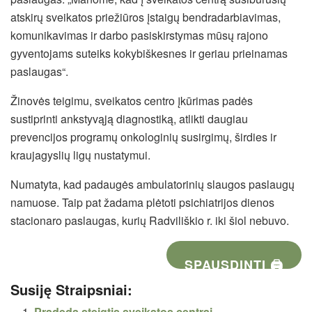
atskirų sveikatos priežiūros įstaigų bendradarbiavimas,
komunikavimas ir darbo pasiskirstymas mūsų rajono
gyventojams suteiks kokybiškesnes ir geriau prieinamas
paslaugas“.
Žinovės teigimu, sveikatos centro įkūrimas padės
sustiprinti ankstyvąją diagnostiką, atlikti daugiau
prevencijos programų onkologinių susirgimų, širdies ir
kraujagyslių ligų nustatymui.
Numatyta, kad padaugės ambulatorinių slaugos paslaugų
namuose. Taip pat žadama plėtoti psichiatrijos dienos
stacionaro paslaugas, kurių Radviliškio r. iki šiol nebuvo.
SPAUSDINTI 🖨
Susiję Straipsniai:
Pradeda steigtis sveikatos centrai