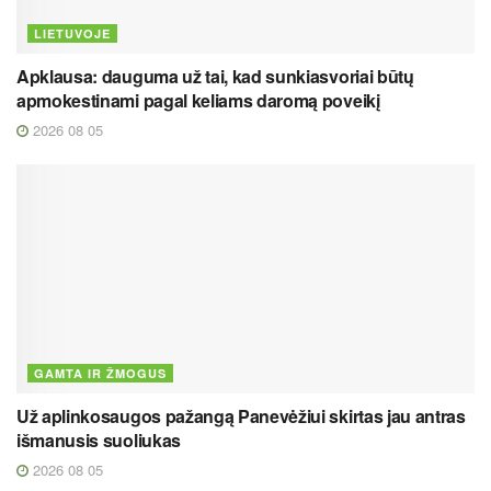
LIETUVOJE
Apklausa: dauguma už tai, kad sunkiasvoriai būtų
apmokestinami pagal keliams daromą poveikį
2026 08 05
GAMTA IR ŽMOGUS
Už aplinkosaugos pažangą Panevėžiui skirtas jau antras
išmanusis suoliukas
2026 08 05