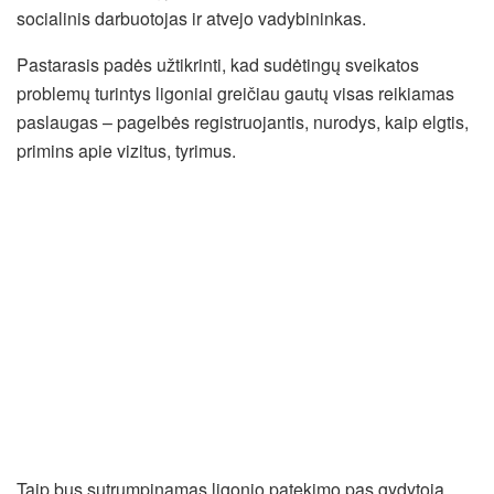
socialinis darbuotojas ir atvejo vadybininkas.
Pastarasis padės užtikrinti, kad sudėtingų sveikatos
problemų turintys ligoniai greičiau gautų visas reikiamas
paslaugas – pagelbės registruojantis, nurodys, kaip elgtis,
primins apie vizitus, tyrimus.
Taip bus sutrumpinamas ligonio patekimo pas gydytoją