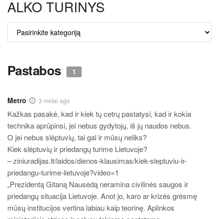
ALKO TURINYS
ALKO
TURINYS
Pastabos
1
Metro
3 metai ago
Kažkas pasakė, kad ir kiek tų cetrų pastatysi, kad ir kokia
technika aprūpinsi, jei nebus gydytojų, iš jų naudos nebus.
O jei nebus slėptuvių, tai gal ir mūsų neliks?
Kiek slėptuvių ir priedangų turime Lietuvoje?
– ziniuradijas.lt/laidos/dienos-klausimas/kiek-sleptuviu-ir-
priedangu-turime-lietuvoje?video=1
„Prezidentą Gitaną Nausėdą neramina civilinės saugos ir
priedangų situacija Lietuvoje. Anot jo, karo ar krizės grėsmę
mūsų institucijos vertina labiau kaip teorinę. Aplinkos