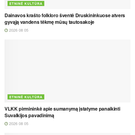
ETNINĖ KULTŪRA
Dainavos krašto folkloro šventė Druskininkuose atvers
gyvąją vandens tėkmę mūsų tautosakoje
2026 08 05
ETNINĖ KULTŪRA
VLKK pirmininkė apie sumanymą įstatyme panaikinti
Suvalkijos pavadinimą
2026 08 05