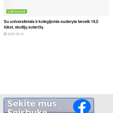
LIETUVOJE
Su universitetais ir kolegijomis sudaryta beveik 18,5
tūkst. studijų sutarčių
2026 08 04