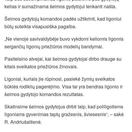
kelias ir sumažinama šeimos gydytojui tenkanti našta.
Šeimos gydytojų komandos padės užtikrinti, kad ligoniui
būtų suteikta visapusiška pagalba.
„Ne vienoje savivaldybėje buvo vykdomi keliomis ligomis
sergančių ligonių priežiūros modelių bandymai.
Pasiteisino atvejai, kai šeimos gydytojai dirbo drauge su
kitais sveikatos priežiūros žinovais.
Ligoniai, kuriais jie rūpinosi, pasiekė žymių sveikatos
būklės rodiklių pagerėjimo. Visa tai yra bendras ligonio ir
šeimos gydytojo komandos rezultatas.
Skatinsime šeimos gydytojus dirbti taip, kad poliligotiems
ligoniams gyvenimas taptų gražesnis, šviesesnis“, – sakė
R. Andriušaitienė.