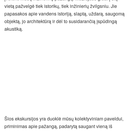
vietą pažvelgė tiek istorikų, tiek inžinierių žvilgsniu. Jie
papasakos apie vandens istoriją, slaptą, uždarą, saugomą
objektą, jo architektūrą ir dėl to susidarančią įspūdingą
akustiką.
Šios ekskursijos yra duoklė mūsų kolektyviniam paveldui,
priminimas apie pažangą, padarytą saugant vieną iš