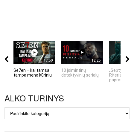
17:50
12:25
Se7en – kai tamsa
10 įsimintinų
„Septynių Ka
tampa meno kūriniu
detektyvinių serialų
Riteris" – kai
paprastumas
ALKO TURINYS
ALKO
TURINYS