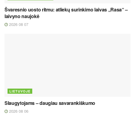
Švaresnio uosto ritmu: atliekų surinkimo laivas „Rasa“ –
laivyno naujokė
2026 08 07
LIETUVOJE
Slaugytojams – daugiau savarankiškumo
2026 08 06