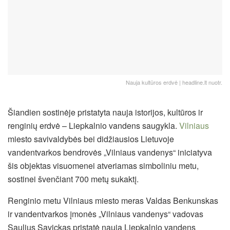
Nauja kultūros erdvė | headline.lt nuotr.
Šiandien sostinėje pristatyta nauja istorijos, kultūros ir
renginių erdvė – Liepkalnio vandens saugykla.
Vilniaus
miesto savivaldybės bei didžiausios Lietuvoje
vandentvarkos bendrovės „Vilniaus vandenys“ iniciatyva
šis objektas visuomenei atveriamas simboliniu metu,
sostinei švenčiant 700 metų sukaktį.
Renginio metu Vilniaus miesto meras Valdas Benkunskas
ir vandentvarkos įmonės „Vilniaus vandenys“ vadovas
Saulius Savickas pristatė naują Liepkalnio vandens