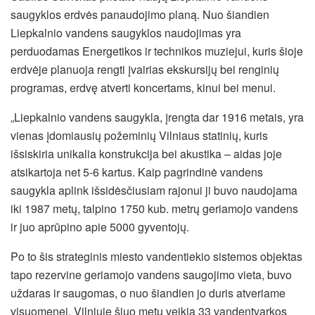
saugyklos erdvės panaudojimo planą. Nuo šiandien
Liepkalnio vandens saugyklos naudojimas yra
perduodamas Energetikos ir technikos muziejui, kuris šioje
erdvėje planuoja rengti įvairias ekskursijų bei renginių
programas, erdvę atverti koncertams, kinui bei menui.
„Liepkalnio vandens saugykla, įrengta dar 1916 metais, yra
vienas įdomiausių požeminių Vilniaus statinių, kuris
išsiskiria unikalia konstrukcija bei akustika – aidas joje
atsikartoja net 5-6 kartus. Kaip pagrindinė vandens
saugykla aplink išsidėsčiusiam rajonui ji buvo naudojama
iki 1987 metų, talpino 1750 kub. metrų geriamojo vandens
ir juo aprūpino apie 5000 gyventojų.
Po to šis strateginis miesto vandentiekio sistemos objektas
tapo rezervine geriamojo vandens saugojimo vieta, buvo
uždaras ir saugomas, o nuo šiandien jo duris atveriame
visuomenei. Vilniuje šiuo metu veikia 33 vandentvarkos