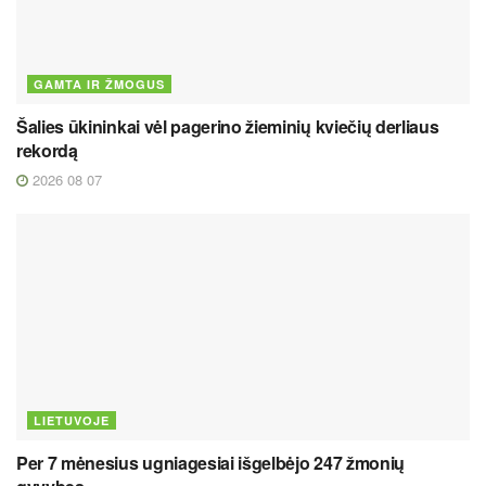
GAMTA IR ŽMOGUS
Šalies ūkininkai vėl pagerino žieminių kviečių derliaus
rekordą
2026 08 07
LIETUVOJE
Per 7 mėnesius ugniagesiai išgelbėjo 247 žmonių