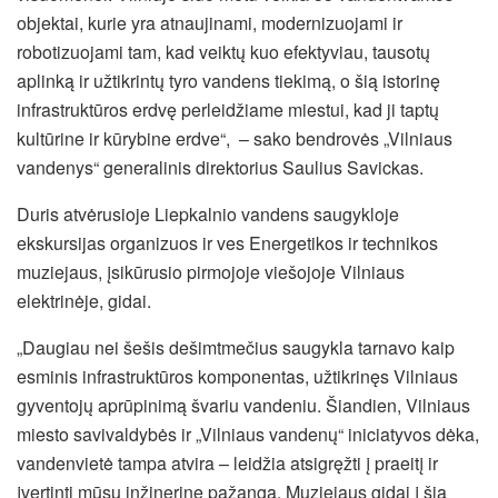
objektai, kurie yra atnaujinami, modernizuojami ir
robotizuojami tam, kad veiktų kuo efektyviau, tausotų
aplinką ir užtikrintų tyro vandens tiekimą, o šią istorinę
infrastruktūros erdvę perleidžiame miestui, kad ji taptų
kultūrine ir kūrybine erdve“, – sako bendrovės „Vilniaus
vandenys“ generalinis direktorius Saulius Savickas.
Duris atvėrusioje Liepkalnio vandens saugykloje
ekskursijas organizuos ir ves Energetikos ir technikos
muziejaus, įsikūrusio pirmojoje viešojoje Vilniaus
elektrinėje, gidai.
„Daugiau nei šešis dešimtmečius saugykla tarnavo kaip
esminis infrastruktūros komponentas, užtikrinęs Vilniaus
gyventojų aprūpinimą švariu vandeniu. Šiandien, Vilniaus
miesto savivaldybės ir „Vilniaus vandenų“ iniciatyvos dėka,
vandenvietė tampa atvira – leidžia atsigręžti į praeitį ir
įvertinti mūsų inžinerinę pažangą. Muziejaus gidai į šią