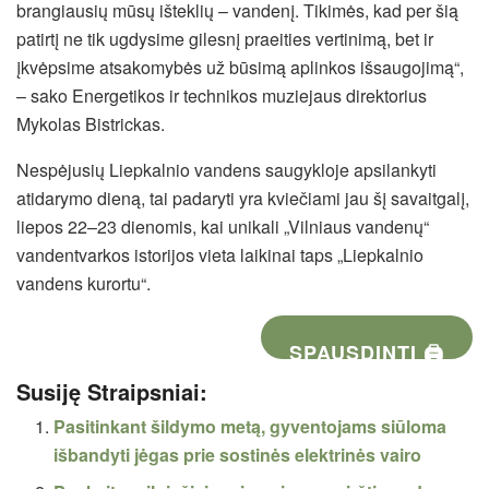
brangiausių mūsų išteklių – vandenį. Tikimės, kad per šią
patirtį ne tik ugdysime gilesnį praeities vertinimą, bet ir
įkvėpsime atsakomybės už būsimą aplinkos išsaugojimą“,
– sako Energetikos ir technikos muziejaus direktorius
Mykolas Bistrickas.
Nespėjusių Liepkalnio vandens saugykloje apsilankyti
atidarymo dieną, tai padaryti yra kviečiami jau šį savaitgalį,
liepos 22–23 dienomis, kai unikali „Vilniaus vandenų“
vandentvarkos istorijos vieta laikinai taps „Liepkalnio
vandens kurortu“.
SPAUSDINTI 🖨
Susiję Straipsniai:
Pasitinkant šildymo metą, gyventojams siūloma
išbandyti jėgas prie sostinės elektrinės vairo