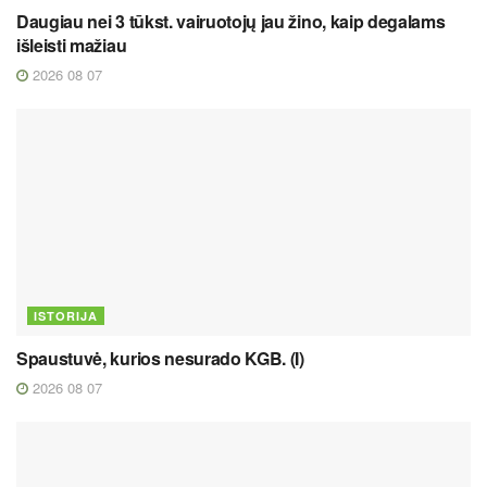
Daugiau nei 3 tūkst. vairuotojų jau žino, kaip degalams
išleisti mažiau
2026 08 07
ISTORIJA
Spaustuvė, kurios nesurado KGB. (I)
2026 08 07