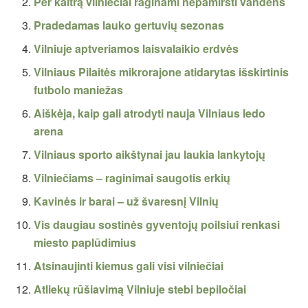
Per kaitrą vilniečiai raginami nepamiršti vandens
Pradedamas lauko gertuvių sezonas
Vilniuje aptveriamos laisvalaikio erdvės
Vilniaus Pilaitės mikrorajone atidarytas išskirtinis
futbolo maniežas
Aiškėja, kaip gali atrodyti nauja Vilniaus ledo
arena
Vilniaus sporto aikštynai jau laukia lankytojų
Vilniečiams – raginimai saugotis erkių
Kavinės ir barai – už švaresnį Vilnių
Vis daugiau sostinės gyventojų poilsiui renkasi
miesto paplūdimius
Atsinaujinti kiemus gali visi vilniečiai
Atliekų rūšiavimą Vilniuje stebi bepiločiai