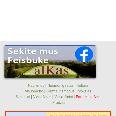
Naujienos
|
Nuomonių ratas
|
Kultūra
Visuomenė
|
Gamta ir žmogus
|
Mokslas
Skaitiniai
|
VideoAlkas
|
Visi rašiniai
|
Paremkite Alką
Pradžia