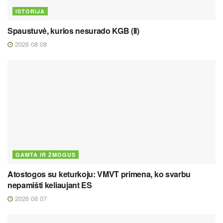
ISTORIJA
Spaustuvė, kurios nesurado KGB (II)
2026 08 08
GAMTA IR ŽMOGUS
Atostogos su keturkoju: VMVT primena, ko svarbu
nepamišti keliaujant ES
2026 08 07