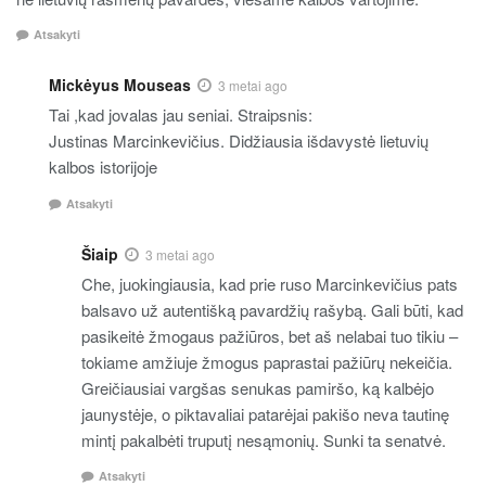
Atsakyti
Mickėyus Mouseas
3 metai ago
Tai ,kad jovalas jau seniai. Straipsnis:
Justinas Marcinkevičius. Didžiausia išdavystė lietuvių
kalbos istorijoje
Atsakyti
Šiaip
3 metai ago
Che, juokingiausia, kad prie ruso Marcinkevičius pats
balsavo už autentišką pavardžių rašybą. Gali būti, kad
pasikeitė žmogaus pažiūros, bet aš nelabai tuo tikiu –
tokiame amžiuje žmogus paprastai pažiūrų nekeičia.
Greičiausiai vargšas senukas pamiršo, ką kalbėjo
jaunystėje, o piktavaliai patarėjai pakišo neva tautinę
mintį pakalbėti truputį nesąmonių. Sunki ta senatvė.
Atsakyti