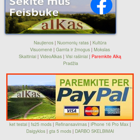
Naujienos
|
Nuomonių ratas
|
Kultūra
Visuomenė
|
Gamta ir žmogus
|
Mokslas
Skaitiniai
|
VideoAlkas
|
Visi rašiniai
|
Paremkite Alką
Pradžia
ket testai
|
fs25 mods
|
Refinansavimas
|
iPhone 16 Pro Max
|
Daigyklos
|
gta 5 mods
|
DARBO SKELBIMAI