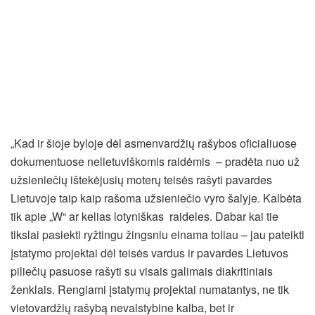
„Kad ir šioje byloje dėl asmenvardžių rašybos oficialiuose
dokumentuose nelietuviškomis raidėmis – pradėta nuo už
užsieniečių ištekėjusių moterų teisės rašyti pavardes
Lietuvoje taip kaip rašoma užsieniečio vyro šalyje. Kalbėta
tik apie „W“ ar kelias lotyniškas raideles. Dabar kai tie
tikslai pasiekti ryžtingu žingsniu einama toliau – jau pateikti
įstatymo projektai dėl teisės vardus ir pavardes Lietuvos
piliečių pasuose rašyti su visais galimais diakritiniais
ženklais. Rengiami įstatymų projektai numatantys, ne tik
vietovardžių rašybą nevalstybine kalba, bet ir