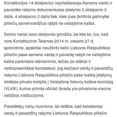
Konstitucijos 14 straipsniui neprieštarauja Asmens vardo ir
pavardės rašymo dokumentuose įstatymo 3 straipsnio 3
dalis, 4 straipsnio 2 dalis tiek, kiek jose įtvirtinta galimybė
piliečių asmenvardžius rašyti ne valstybine kalba.
Seimo nariai savo abejones grindžia, be kita ko, tuo, kad
nors Konstitucinis Teismas 2014 m. vasario 27 d.
sprendime, apskritai neužkirto kelio Lietuvos Respublikos
piliečio pase asmens vardą ir pavardę rašyti ne valstybine
kalba paremtais rašmenimis, tačiau jis aiškiai ir
nedviprasmiškai konstatavo, jog keičiant vardų ir pavardžių
rašymo Lietuvos Respublikos piliečio pase tvarką įstatymų
leidėjas privalo kreiptis į Valstybinę lietuvių kalbos komisiją
(VLKK), kurios priimta oficiali išvada yra privaloma visoms
valdžios institucijoms.
Pareiškėjų narių nuomone, tai reiškia, kad keisdamas
vardų ir pavardžių rašymo Lietuvos Respublikos piliečio