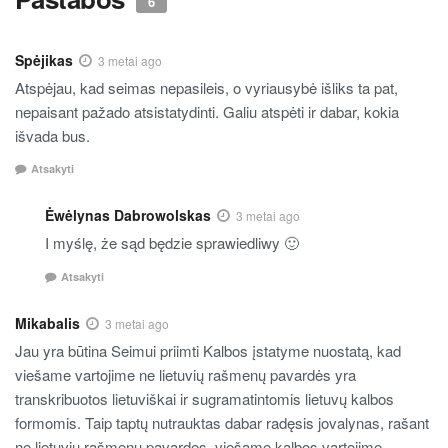
6
Spėjikas
3 metai ago
Atspėjau, kad seimas nepasileis, o vyriausybė išliks ta pat,
nepaisant pažado atsistatydinti. Galiu atspėti ir dabar, kokia
išvada bus.
Atsakyti
Ėwėlynas Dabrowolskas
3 metai ago
I myślę, że sąd będzie sprawiedliwy 🙂
Atsakyti
Mikabalis
3 metai ago
Jau yra būtina Seimui priimti Kalbos įstatyme nuostatą, kad
viešame vartojime ne lietuvių rašmenų pavardės yra
transkribuotos lietuviškai ir sugramatintomis lietuvų kalbos
formomis. Taip taptų nutrauktas dabar radęsis jovalynas, rašant
ne lietuvių rašmenų pavardes, viešame kalbos vartojime.