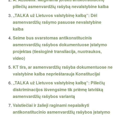
piliečių asmenvardžių rašybą nevalstybine kalba
„TALKA už Lietuvos valstybinę kalbą“: Dėl
asmenvardžių rašymo pasuose nevalstybine
kalba
Seime bus svarstomas antikonstitucinis
asmenvardžių rašybos dokumentuose įstatymo
projektas (tiesioginė transliacija, nuotraukos,
video)
KT tirs, ar asmenvardžių rašyba dokumentuose ne
valstybine kalba neprieštarauja Konstitucijai
„TALKA už Lietuvos valstybinę kalbą“: Piliečių
diskriminacijos išvengsime tik priėmę latvišką
asmenvardžių rašybos variantą
Valstiečiai ir žalieji raginami nepalaikyti
antikonstitucinio asmenvardžių rašybos įstatymo