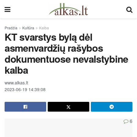
Pradžia
Kultūra
Kalba
KT svarstys bylą dėl
asmenvardžių rašybos
dokumentuose nevalstybine
kalba
www.alkas.lt
2023-06-19 14:39:08
6