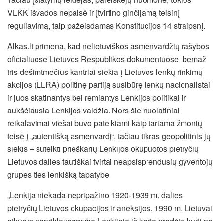
VLKK išvados nepaisė ir įtvirtino ginčijamą teisinį
reguliavimą, taip pažeisdamas Konstitucijos 14 straipsnį.
Alkas.lt primena, kad nelietuviškos asmenvardžių rašybos
oficialiuose Lietuvos Respublikos dokumentuose bemaž
tris dešimtmečius kantriai siekia į Lietuvos lenkų rinkimų
akcijos (LLRA) politinę partiją susibūrę lenkų nacionalistai
ir juos skatinantys bei remiantys Lenkijos politikai ir
aukščiausia Lenkijos valdžia. Nors šie nuolatiniai
reikalavimai viešai buvo pateikiami kaip tariama žmonių
teisė į „autentišką asmenvardį“, tačiau tikras geopolitinis jų
siekis – sutelkti prieškarių Lenkijos okupuotos pietryčių
Lietuvos dalies tautiškai tvirtai neapsisprendusių gyventojų
grupes ties lenkišką tapatybe.
„Lenkija niekada nepripažino 1920-1939 m. dalies
pietryčių Lietuvos okupacijos ir aneksijos. 1990 m. Lietuvai
atkūrus nepriklausomybę Lenkijoje iš karto pradėta kurti po