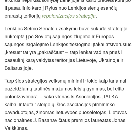
II pasaulinio karo į Rytus nuo Lenkijos sienų esančių
prarastų teritorijų
repolonizacijos strategija
.
Lenkijos Seimo Senato užsakymu buvo sukurta strategija
nukreipta į po Sovietų sąjungos žlugimo ir Europos
sąjungos įsigalėjimo Lenkijos tiesioginei įtakai atsivėrusius
„kresus“ tai yra „pakraščius“ – taip lenkai vadina prieš II
pasaulinį karą valdytas teritorijas Lietuvoje, Ukrainoje ir
Baltarusijoje.
Tarp šios strategijos veiksmų minimi ir tokie kaip tariamai
pažeidžiamų tautinės mažumos teisių gynimas, bei elito
polonizavimas“
, –
sako vienas iš Asociacijos „TALKA
kalbai ir tautai“ steigėjų, šios asociacijos pirmininko
pavaduotojas, žinomas lietuvybės puoselėtojas, Lietuvos
nacionalinės J. Basanavičiaus premijos laureatas Jonas
Vaiškūnas.