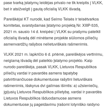
pase tvarką įstatymų leidėjas privalo ne tik kreiptis į VLKK,
bet ir atsižvelgti į gautą oficialią VLKK išvadą.
Pareiškėjai KT nurodė, kad Seimo Teisės ir teisėtvarkos
komitetas, svarstydamas Įstatymo projektą Nr. XIIIP-535,
2021 m. sausio 14 d. kreipėsi į VLKK su prašymu pateikti
oficialią išvadą dėl minėtame projekte siūlomos piliečių
asmenvardžių rašybos nelietuviškais rašmenimis.
VLKK 2021 m. lapkričio 6 d. priėmė, pareiškėjos vertinimu,
neigiamą išvadą dėl pateikto Įstatymo projekto. Kaip
nurodo pareiškėja, pasak VLKK, Lietuvos Respublikos
piliečių vardai ir pavardės asmens tapatybę
patvirtinančiuose dokumentuose rašytini lietuviškais
rašmenimis, išskyrus dvi galimas išimtis: a) užsieniečių,
įgijusių Lietuvos Respublikos pilietybę, vardai ir pavardės
Lietuvos Respublikos išduodamuose asmens
dokumentuose jų pageidavimu įrašomi lotyniško raidyno