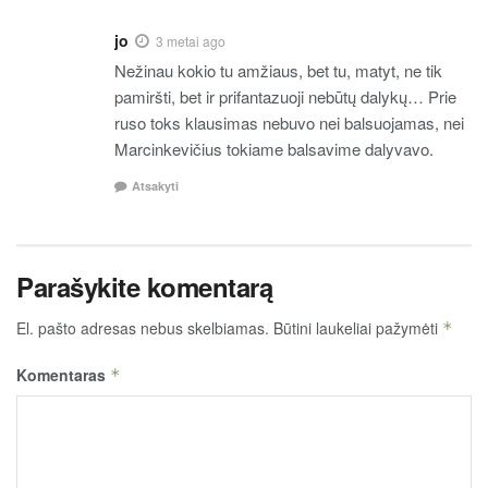
jo
3 metai ago
Nežinau kokio tu amžiaus, bet tu, matyt, ne tik
pamiršti, bet ir prifantazuoji nebūtų dalykų… Prie
ruso toks klausimas nebuvo nei balsuojamas, nei
Marcinkevičius tokiame balsavime dalyvavo.
Atsakyti
Parašykite komentarą
El. pašto adresas nebus skelbiamas.
Būtini laukeliai pažymėti
*
Komentaras
*