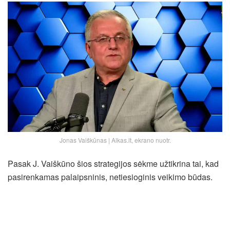
Jonas Vaiškūnas | Alkas.lt, ekrano nuotr.
Pasak J. Vaiškūno šios strategijos sėkme užtikrina tai, kad
pasirenkamas palaipsninis, netiesioginis veikimo būdas.