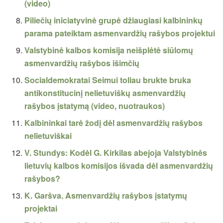
(video)
Piliečių iniciatyvinė grupė džiaugiasi kalbininkų
parama pateiktam asmenvardžių rašybos projektui
Valstybinė kalbos komisija neišplėtė siūlomų
asmenvardžių rašybos išimčių
Socialdemokratai Seimui toliau brukte bruka
antikonstitucinį nelietuviškų asmenvardžių
rašybos įstatymą (video, nuotraukos)
Kalbininkai tarė žodį dėl asmenvardžių rašybos
nelietuviškai
V. Stundys: Kodėl G. Kirkilas abejoja Valstybinės
lietuvių kalbos komisijos išvada dėl asmenvardžių
rašybos?
K. Garšva. Asmenvardžių rašybos įstatymų
projektai