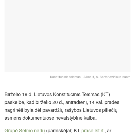
Konstitucinis teismas | Alkas.lt, A. Sartanavičiaus nuotr.
Birželio 19 d. Lietuvos Konstitucinis Teismas (KT)
paskelbė, kad birželio 20 d., antradienį, 14 val. pradės
nagrinėti byla dėl pavardžių rašybos Lietuvos piliečių
asmens dokumentuose nevalstybine kalba.
Grupė Seimo narių
(pareiškėjai) KT
prašė ištirti
, ar