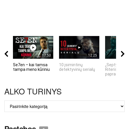
17:50
12:25
Se7en – kai tamsa
10 įsimintinų
„Septynių Ka
tampa meno kūriniu
detektyvinių serialų
Riteris" – kai
paprastumas
ALKO TURINYS
ALKO
TURINYS
Pastabos