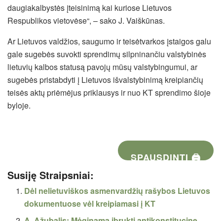
daugiakalbystės įteisinimą kai kuriose Lietuvos
Respublikos vietovėse“, – sako J. Vaiškūnas.
Ar Lietuvos valdžios, saugumo ir teisėtvarkos įstaigos galu
gale sugebės suvokti sprendimų silpninančiu valstybinės
lietuvių kalbos statusą pavojų mūsų valstybingumui, ar
sugebės pristabdyti į Lietuvos išvalstybinimą kreipiančių
teisės aktų priėmėjus priklausys ir nuo KT sprendimo šioje
byloje.
SPAUSDINTI 🖨
Susiję Straipsniai:
Dėl nelietuviškos asmenvardžių rašybos Lietuvos
dokumentuose vėl kreipiamasi į KT
A. Ažubalis: Mėginama įbrukti antikonstitucinę