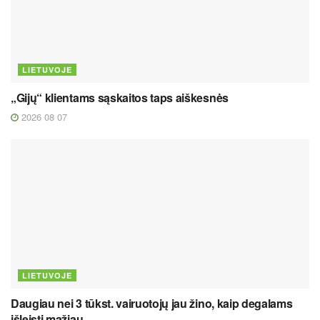
LIETUVOJE
„Gijų“ klientams sąskaitos taps aiškesnės
2026 08 07
LIETUVOJE
Daugiau nei 3 tūkst. vairuotojų jau žino, kaip degalams
išleisti mažiau