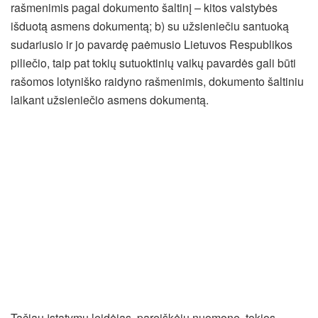
rašmenimis pagal dokumento šaltinį – kitos valstybės
išduotą asmens dokumentą; b) su užsieniečiu santuoką
sudariusio ir jo pavardę paėmusio Lietuvos Respublikos
piliečio, taip pat tokių sutuoktinių vaikų pavardės gali būti
rašomos lotyniško raidyno rašmenimis, dokumento šaltiniu
laikant užsieniečio asmens dokumentą.
Tačiau įstatymų leidėjas, pareiškėjų nuomone, tokios