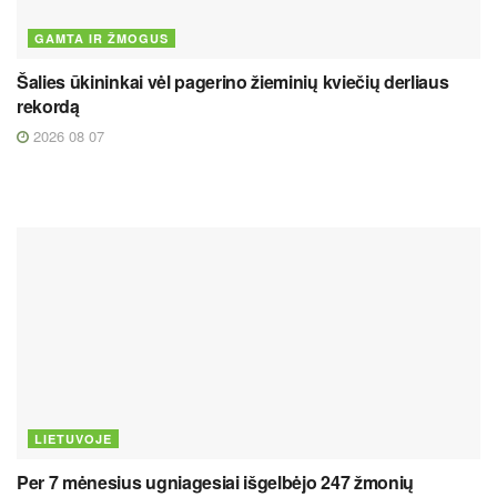
GAMTA IR ŽMOGUS
Šalies ūkininkai vėl pagerino žieminių kviečių derliaus
rekordą
2026 08 07
LIETUVOJE
Per 7 mėnesius ugniagesiai išgelbėjo 247 žmonių