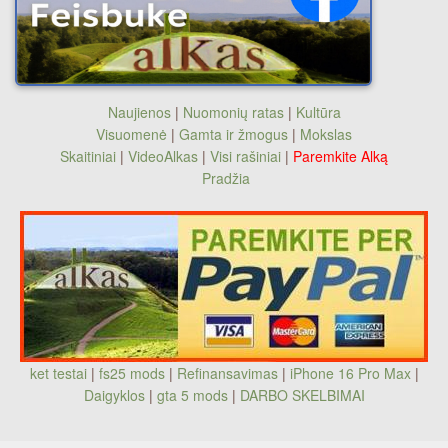
Naujienos
|
Nuomonių ratas
|
Kultūra
Visuomenė
|
Gamta ir žmogus
|
Mokslas
Skaitiniai
|
VideoAlkas
|
Visi rašiniai
|
Paremkite Alką
Pradžia
ket testai
|
fs25 mods
|
Refinansavimas
|
iPhone 16 Pro Max
|
Daigyklos
|
gta 5 mods
|
DARBO SKELBIMAI