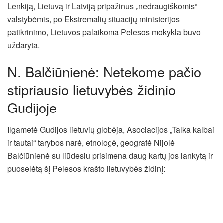
Lenkiją, Lietuvą ir Latviją pripažinus „nedraugiškomis“
valstybėmis, po Ekstremalių situacijų ministerijos
patikrinimo, Lietuvos palaikoma Pelesos mokykla buvo
uždaryta.
N. Balčiūnienė: Netekome pačio
stipriausio lietuvybės židinio
Gudijoje
Ilgametė Gudijos lietuvių globėja, Asociacijos „Talka kalbai
ir tautai“ tarybos narė, etnologė, geografė Nijolė
Balčiūnienė su liūdesiu prisimena daug kartų jos lankytą ir
puoselėtą šį Pelesos krašto lietuvybės židinį: