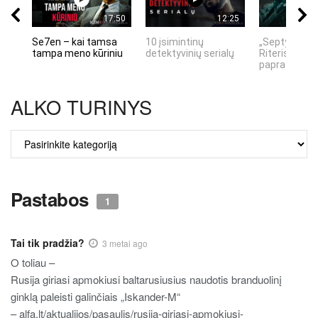
17:50
12:25
Se7en – kai tamsa
10 įsimintinų
„Septynių Ka
tampa meno kūriniu
detektyvinių serialų
Riteris" – kai
paprastumas
ALKO TURINYS
ALKO
TURINYS
Pastabos
1
Tai tik pradžia?
3 metai ago
O toliau –
Rusija giriasi apmokiusi baltarusiusius naudotis branduolinį
ginklą paleisti galinčiais „Iskander-M“
– alfa.lt/aktualijos/pasaulis/rusija-giriasi-apmokiusi-