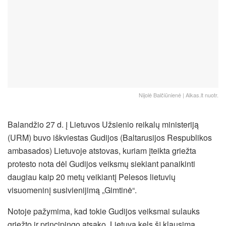
Nijolė Balčiūnienė | Alkas.lt nuotr.
Balandžio 27 d. į Lietuvos Užsienio reikalų ministeriją
(URM) buvo iškviestas Gudijos (Baltarusijos Respublikos
ambasados) Lietuvoje atstovas, kuriam įteikta griežta
protesto nota dėl Gudijos veiksmų siekiant panaikinti
daugiau kaip 20 metų veikiantį Pelesos lietuvių
visuomeninį susivienijimą „Gimtinė“.
Notoje pažymima, kad tokie Gudijos veiksmai sulauks
griežto ir principingo atsako, Lietuva kels šį klausimą