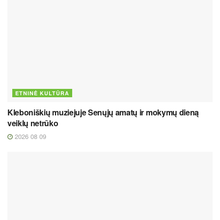
ETNINĖ KULTŪRA
Kleboniškių muziejuje Senųjų amatų ir mokymų dieną
veiklų netrūko
2026 08 09