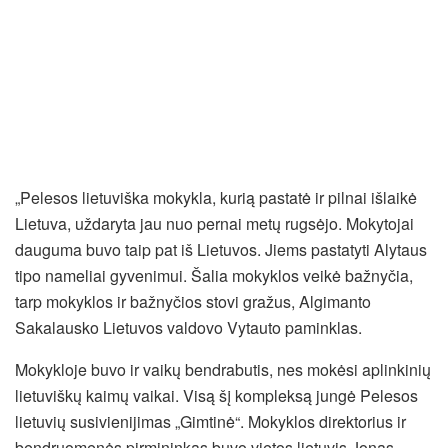
„Pelesos lietuviška mokykla, kurią pastatė ir pilnai išlaikė
Lietuva, uždaryta jau nuo pernai metų rugsėjo. Mokytojai
dauguma buvo taip pat iš Lietuvos. Jiems pastatyti Alytaus
tipo nameliai gyvenimui. Šalia mokyklos veikė bažnyčia,
tarp mokyklos ir bažnyčios stovi gražus, Algimanto
Sakalausko Lietuvos valdovo Vytauto paminklas.
Mokykloje buvo ir vaikų bendrabutis, nes mokėsi aplinkinių
lietuviškų kaimų vaikai. Visą šį kompleksą jungė Pelesos
lietuvių susivienijimas „Gimtinė“. Mokyklos direktorius ir
bendruomenės pirmininkas buvo vietos lietuvis Jonas