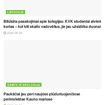
LIETUVOJE
Bliūkšta pasakojimai apie kolegijas: KVK studentai atvėrė
kortas – kol kiti skaito vadovėlius, jie jau užsidirba duonai
2026 08 09
GAMTA IR EKOLOGIJA
Paukščiai jau peri naujose plūduriuojančiose
perimvietėse Kauno mariose