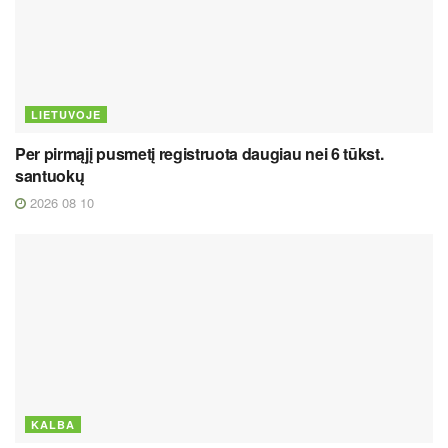
LIETUVOJE
Per pirmąjį pusmetį registruota daugiau nei 6 tūkst.
santuokų
2026 08 10
KALBA