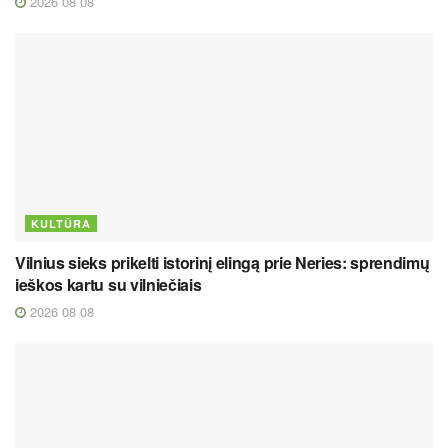
2026 08 08
KULTŪRA
Vilnius sieks prikelti istorinį elingą prie Neries: sprendimų
ieškos kartu su vilniečiais
2026 08 08