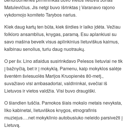
Matulevičius. Jis netgi buvo išrinktas į Varanavo rajono
vykdomojo komiteto Tarybos narius.
Kiek daug kartų ten būta, kiek širdies ir laiko įdėta. Vežiau
folkloro ansamblius, knygas, paramą. Esu aplankiusi su
savo mašina beveik visus aplinkinius lietuviškus kaimus,
kalbinau senolius, turiu daug nuotraukų.
O per šv. Lino atlaidus susirinkdavo Pelesos lietuviai ne tik
į bažnyčią, bet ir į mokyklą. Pamenu, kaip mokyklos salėje
šventėm šviesuolės Marijos Kruopienės 80-metį.,
suvažiavo visi ambasadoriai, valdininkai, svečiai iš
Lietuvos ir vietos valdžia. Visi buvo draugiški.
O šiandien tuščia. Pamokos šiais mokslo metais nevyksta,
liko kabinetai, lietuviškos knygos, etnografinis
muziejus….net mokyklinio autobusiuko neleido parsivežti į
Lietuvą.