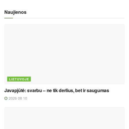
Naujienos
LIETUVOJE
Javapjūtė: svarbu – ne tik derlius, bet ir saugumas
2026 08 10