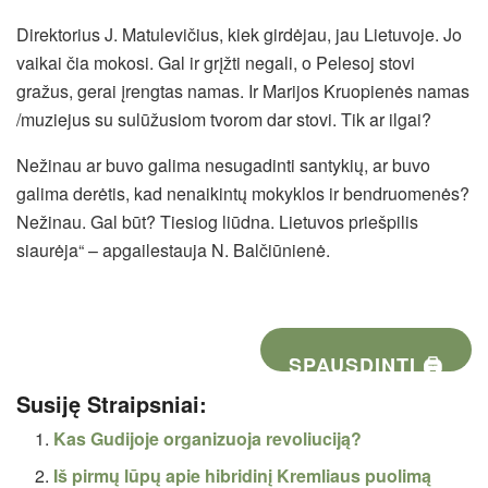
Direktorius J. Matulevičius, kiek girdėjau, jau Lietuvoje. Jo
vaikai čia mokosi. Gal ir grįžti negali, o Pelesoj stovi
gražus, gerai įrengtas namas. Ir Marijos Kruopienės namas
/muziejus su sulūžusiom tvorom dar stovi. Tik ar ilgai?
Nežinau ar buvo galima nesugadinti santykių, ar buvo
galima derėtis, kad nenaikintų mokyklos ir bendruomenės?
Nežinau. Gal būt? Tiesiog liūdna. Lietuvos priešpilis
siaurėja“ – apgailestauja N. Balčiūnienė.
SPAUSDINTI 🖨
Susiję Straipsniai:
Kas Gudijoje organizuoja revoliuciją?
Iš pirmų lūpų apie hibridinį Kremliaus puolimą