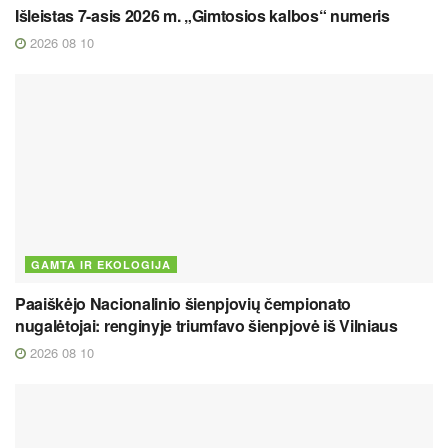
Išleistas 7-asis 2026 m. „Gimtosios kalbos“ numeris
2026 08 10
GAMTA IR EKOLOGIJA
Paaiškėjo Nacionalinio šienpjovių čempionato
nugalėtojai: renginyje triumfavo šienpjovė iš Vilniaus
2026 08 10