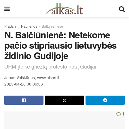
Pradžia
Naujienos
Baltų žemėse
N. Balčiūnienė: Netekome
pačio stipriausio lietuvybės
židinio Gudijoje
URM įteikė griežtą protesto notą Gudijai
Jonas Vaiškūnas, www.alkas.lt
2023-04-28 00:06:06
1