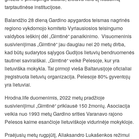
tarptautinėse institucijose.
Balandžio 28 dieną Gardino apygardos teismas nagrinės
regiono vykdomojo komiteto Vyriausiosios teisingumo
valdybos ieškinį dėl „Gimtinė“ panaikinimo. Visuomeninis
susivienijimas „Gimtinė“ jau daugiau nei 20 metų dirba,
kad būtų sudarytos sąlygos Gudijos lietuvių bendruomenės
tautinei saviraiškai. „Gimtinė“ veikė Pelesoje, kur yra
lietuviška mokykla. Tai pirmoji vieša Baltarusijoje oficialiai
įregistruota lietuvių organizacija. Pelesoje 80% gyventojų
yra lietuviai.
Hrodna.life duomenimis, 2022 metų pradžioje
susivienijimui „Gimtinė“ priklausė 150 žmonių. Asociacija
veikia nuo 1993 metų Gardino srities Varanavo rajono
Pelesos kaime esančioje lietuviškoje vidurinėje mokykloje.
Praėjusių metų rugpjūtį, Aliaksandro Lukašenkos režimui