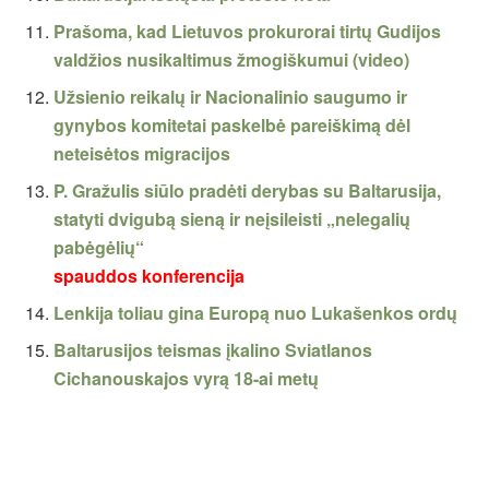
Prašoma, kad Lietuvos prokurorai tirtų Gudijos
valdžios nusikaltimus žmogiškumui (video)
Užsienio reikalų ir Nacionalinio saugumo ir
gynybos komitetai paskelbė pareiškimą dėl
neteisėtos migracijos
P. Gražulis siūlo pradėti derybas su Baltarusija,
statyti dvigubą sieną ir neįsileisti „nelegalių
pabėgėlių“
spauddos konferencija
Lenkija toliau gina Europą nuo Lukašenkos ordų
Baltarusijos teismas įkalino Sviatlanos
Cichanouskajos vyrą 18-ai metų