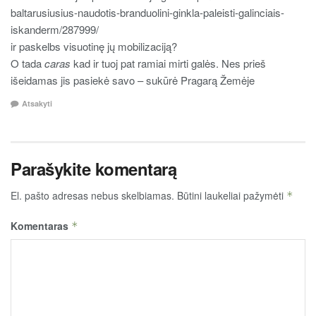
baltarusiusius-naudotis-branduolini-ginkla-paleisti-galinciais-
iskanderm/287999/
ir paskelbs visuotinę jų mobilizaciją?
O tada
caras
kad ir tuoj pat ramiai mirti galės. Nes prieš
išeidamas jis pasiekė savo – sukūrė Pragarą Žemėje
Atsakyti
Parašykite komentarą
El. pašto adresas nebus skelbiamas.
Būtini laukeliai pažymėti
*
Komentaras
*