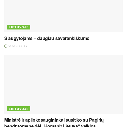
LIETUVOJE
Slaugytojams – daugiau savarankiškumo
2026 08 06
LIETUVOJE
Ministrė ir aplinkosaugininkai susitiko su Pagirių
bendruomene dėl „Homanit Lietuva“ veiklos