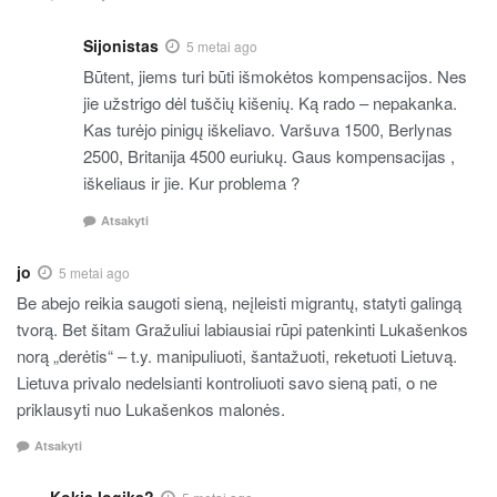
Sijonistas
5 metai ago
Būtent, jiems turi būti išmokėtos kompensacijos. Nes
jie užstrigo dėl tuščių kišenių. Ką rado – nepakanka.
Kas turėjo pinigų iškeliavo. Varšuva 1500, Berlynas
2500, Britanija 4500 euriukų. Gaus kompensacijas ,
iškeliaus ir jie. Kur problema ?
Atsakyti
jo
5 metai ago
Be abejo reikia saugoti sieną, neįleisti migrantų, statyti galingą
tvorą. Bet šitam Gražuliui labiausiai rūpi patenkinti Lukašenkos
norą „derėtis“ – t.y. manipuliuoti, šantažuoti, reketuoti Lietuvą.
Lietuva privalo nedelsianti kontroliuoti savo sieną pati, o ne
priklausyti nuo Lukašenkos malonės.
Atsakyti