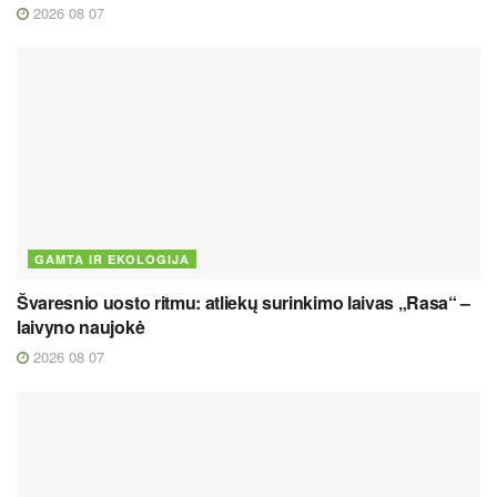
2026 08 07
GAMTA IR EKOLOGIJA
Švaresnio uosto ritmu: atliekų surinkimo laivas „Rasa“ –
laivyno naujokė
2026 08 07