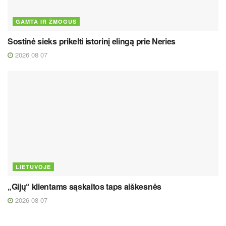
GAMTA IR ŽMOGUS
Sostinė sieks prikelti istorinį elingą prie Neries
2026 08 07
LIETUVOJE
„Gijų“ klientams sąskaitos taps aiškesnės
2026 08 07