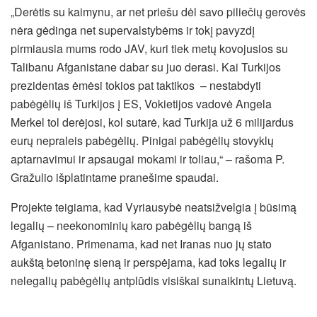
„Derėtis su kaimynu, ar net priešu dėl savo piliečių gerovės
nėra gėdinga net supervalstybėms ir tokį pavyzdį
pirmiausia mums rodo JAV, kuri tiek metų kovojusios su
Talibanu Afganistane dabar su juo derasi. Kai Turkijos
prezidentas ėmėsi tokios pat taktikos – nestabdyti
pabėgėlių iš Turkijos į ES, Vokietijos vadovė Angela
Merkel tol derėjosi, kol sutarė, kad Turkija už 6 milijardus
eurų nepraleis pabėgėlių. Pinigai pabėgėlių stovyklų
aptarnavimui ir apsaugai mokami ir toliau,“ – rašoma P.
Gražulio išplatintame pranešime spaudai.
Projekte teigiama, kad Vyriausybė neatsižvelgia į būsimą
legalių – neekonominių karo pabėgėlių bangą iš
Afganistano. Primenama, kad net Iranas nuo jų stato
aukštą betoninę sieną ir perspėjama, kad toks legalių ir
nelegalių pabėgėlių antplūdis visiškai sunaikintų Lietuvą.