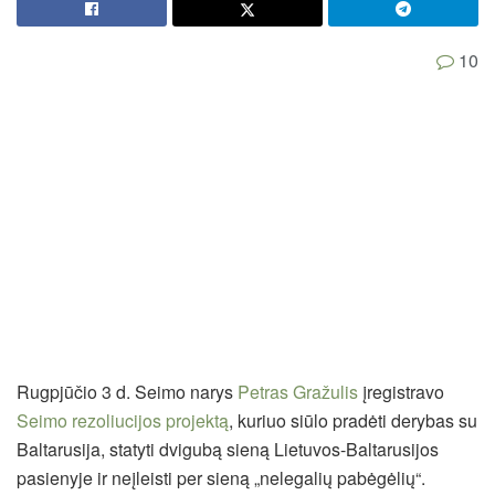
10
Rugpjūčio 3 d. Seimo narys
Petras Gražulis
įregistravo
Seimo rezoliucijos projektą
, kuriuo siūlo pradėti derybas su
Baltarusija, statyti dvigubą sieną Lietuvos-Baltarusijos
pasienyje ir neįleisti per sieną „nelegalių pabėgėlių“.