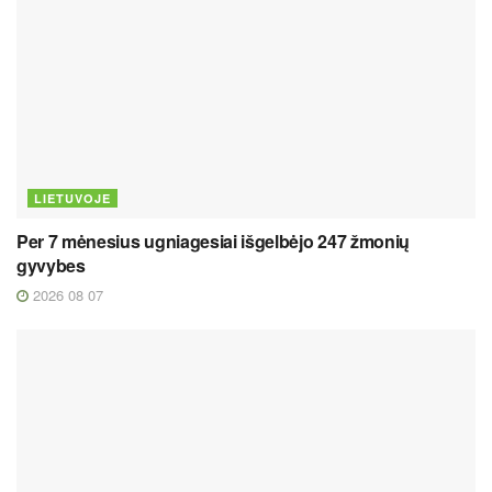
LIETUVOJE
Per 7 mėnesius ugniagesiai išgelbėjo 247 žmonių
gyvybes
2026 08 07