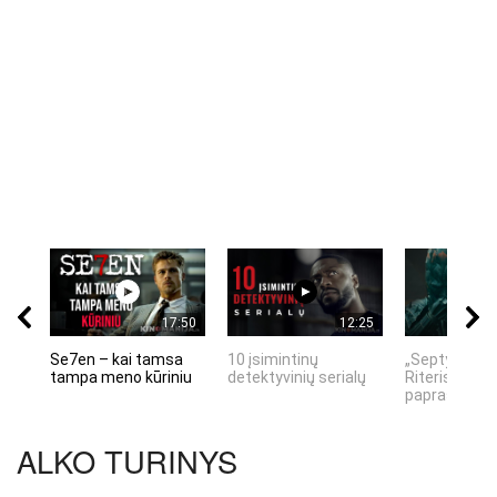
17:50
12:25
Se7en – kai tamsa
10 įsimintinų
„Septynių Ka
tampa meno kūriniu
detektyvinių serialų
Riteris" – kai
paprastumas
ALKO TURINYS