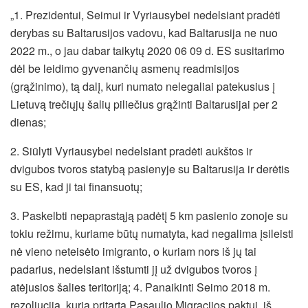
„1. Prezidentui, Seimui ir Vyriausybei nedelsiant pradėti
derybas su Baltarusijos vadovu, kad Baltarusija ne nuo
2022 m., o jau dabar taikytų 2020 06 09 d. ES susitarimo
dėl be leidimo gyvenančių asmenų readmisijos
(grąžinimo), tą dalį, kuri numato nelegaliai patekusius į
Lietuvą trečiųjų šalių piliečius grąžinti Baltarusijai per 2
dienas;
2. Siūlyti Vyriausybei nedelsiant pradėti aukštos ir
dvigubos tvoros statybą pasienyje su Baltarusija ir derėtis
su ES, kad ji tai finansuotų;
3. Paskelbti nepaprastąją padėtį 5 km pasienio zonoje su
tokiu režimu, kuriame būtų numatyta, kad negalima įsileisti
nė vieno neteisėto imigranto, o kuriam nors iš jų tai
padarius, nedelsiant išstumti jį už dvigubos tvoros į
atėjusios šalies teritoriją; 4. Panaikinti Seimo 2018 m.
rezoliuciją, kuria pritarta Pasaulio Migracijos paktui, iš