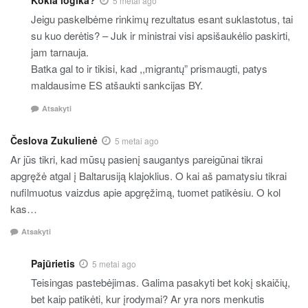
Kokia logika?
5 metai ago
Jeigu paskelbėme rinkimų rezultatus esant suklastotus, tai
su kuo derėtis? – Juk ir ministrai visi apsišaukėlio paskirti,
jam tarnauja.
Batka gal to ir tikisi, kad ,,migrantų” prismaugti, patys
maldausime ES atšaukti sankcijas BY.
Atsakyti
Česlova Zukulienė
5 metai ago
Ar jūs tikri, kad mūsų pasienį saugantys pareigūnai tikrai
apgręžė atgal į Baltarusiją klajoklius. O kai aš pamatysiu tikrai
nufilmuotus vaizdus apie apgręžimą, tuomet patikėsiu. O kol
kas…
Atsakyti
Pajūrietis
5 metai ago
Teisingas pastebėjimas. Galima pasakyti bet kokį skaičių,
bet kaip patikėti, kur įrodymai? Ar yra nors menkutis