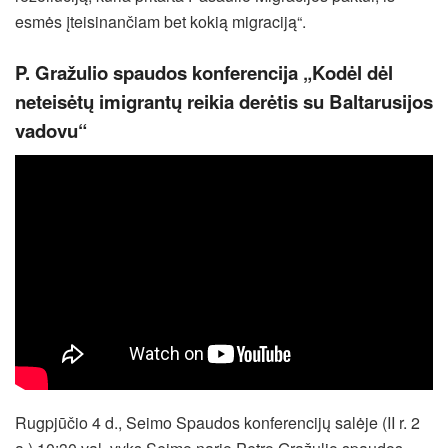
esmės įteisinančiam bet kokią migraciją“.
P. Gražulio spaudos konferencija „Kodėl dėl
neteisėtų imigrantų reikia derėtis su Baltarusijos
vadovu“
Rugpjūčio 4 d., Seimo Spaudos konferencijų salėje (II r. 2