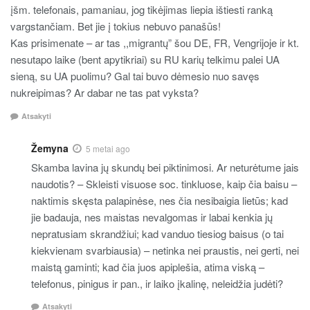
įšm. telefonais, pamaniau, jog tikėjimas liepia ištiesti ranką
vargstančiam. Bet jie į tokius nebuvo panašūs!
Kas prisimenate – ar tas ,,migrantų” šou DE, FR, Vengrijoje ir kt.
nesutapo laike (bent apytikriai) su RU karių telkimu palei UA
sieną, su UA puolimu? Gal tai buvo dėmesio nuo savęs
nukreipimas? Ar dabar ne tas pat vyksta?
Atsakyti
Žemyna
5 metai ago
Skamba lavina jų skundų bei piktinimosi. Ar neturėtume jais
naudotis? – Skleisti visuose soc. tinkluose, kaip čia baisu –
naktimis skęsta palapinėse, nes čia nesibaigia lietūs; kad
jie badauja, nes maistas nevalgomas ir labai kenkia jų
nepratusiam skrandžiui; kad vanduo tiesiog baisus (o tai
kiekvienam svarbiausia) – netinka nei praustis, nei gerti, nei
maistą gaminti; kad čia juos apiplešia, atima viską –
telefonus, pinigus ir pan., ir laiko įkalinę, neleidžia judėti?
Atsakyti