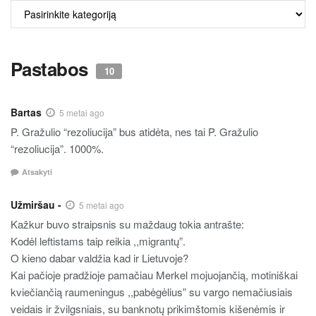
ALKO
TURINYS
Pastabos
10
Bartas
5 metai ago
P. Gražulio “rezoliucija” bus atidėta, nes tai P. Gražulio
“rezoliucija”. 1000%.
Atsakyti
Užmiršau -
5 metai ago
Kažkur buvo straipsnis su maždaug tokia antrašte:
Kodėl leftistams taip reikia ,,migrantų”.
O kieno dabar valdžia kad ir Lietuvoje?
Kai pačioje pradžioje pamačiau Merkel mojuojančią, motiniškai
kviečiančią raumeningus ,,pabėgėlius” su vargo nemačiusiais
veidais ir žvilgsniais, su banknotų prikimštomis kišenėmis ir