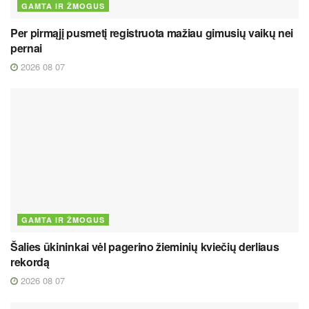
GAMTA IR ŽMOGUS
Per pirmąjį pusmetį registruota mažiau gimusių vaikų nei
pernai
2026 08 07
GAMTA IR ŽMOGUS
Šalies ūkininkai vėl pagerino žieminių kviečių derliaus
rekordą
2026 08 07