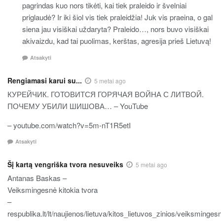
pagrindas kuo nors tikėti, kai tiek praleido ir švelniai
priglaudė? Ir iki šiol vis tiek praleidžia! Juk vis praeina, o gal
siena jau visiškai uždaryta? Praleido…, nors buvo visiškai
akivaizdu, kad tai puolimas, kerštas, agresija prieš Lietuvą!
Atsakyti
Rengiamasi karui su...
5 metai ago
КУРЕЙЧИК. ГОТОВИТСЯ ГОРЯЧАЯ ВОЙНА С ЛИТВОЙ.
ПОЧЕМУ УБИЛИ ШИШОВА… – YouTube
– youtube.com/watch?v=5m-nT1R5etI
Atsakyti
Šį kartą vengriška tvora nesuveiks
5 metai ago
Antanas Baskas –
Veiksmingesnė kitokia tvora
–
respublika.lt/lt/naujienos/lietuva/kitos_lietuvos_zinios/veiksminges