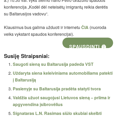
a.) 10:30 val. vyks Seimo nario Petro Gražulio spaudos
konferencija „Kodėl dėl neteisėtų imigrantų reikia derėtis
su Baltarusijos vadovu“.
Klausimus bus galima užduoti ir internetu
ČIA
(nuoroda
veiks vykstant spaudos konferencijai).
SPAUSDINTI 🖨
Susiję Straipsniai:
Saugoti sieną su Baltarusija padeda VST
Uždaryta siena keleiviniams automobiliams patekti
į Baltarusiją
Pasienyje su Baltarusija pradėta statyti tvora
Valdžia užuot saugojusi Lietuvos sieną – priima ir
apgyvendina įsibrovėlius
Signataras L.N. Rasimas siūlo skubiai skelbti