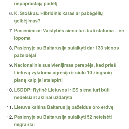
nepaprastąją padėtį
K. Stoškus. Hibridinis karas ar pabėgėlių
gelbėjimas?
Pasieniečiai: Valstybės siena turi būti statoma – ne
lopoma
Pasienyje su Baltarusija sulaikyti dar 133 sienos
pažeidėjai
Nacionalinis susivienijimas perspėja, kad prieš
Lietuvą vykdoma agresija ir siūlo 10 žingsnių
planą kaip jai atsispirti
LSDDP: Rytinė Lietuvos ir ES siena turi būti
nedelsiant aklinai uždaryta
Lietuva kaltina Baltarusiją pažeidus oro erdvę
Pasienyje su Baltarusija sulaikyti 52 neteisėti
migrantai