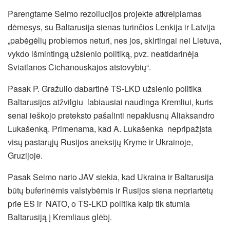
Parengtame Seimo rezoliucijos projekte atkreipiamas
dėmesys, su Baltarusija sienas turinčios Lenkija ir Latvija
„pabėgėlių problemos neturi, nes jos, skirtingai nei Lietuva,
vykdo išmintingą užsienio politiką, pvz. neatidarinėja
Sviatlanos Cichanouskajos atstovybių“.
Pasak P. Gražulio dabartinė TS-LKD užsienio politika
Baltarusijos atžvilgiu labiausiai naudinga Kremliui, kuris
senai ieškojo preteksto pašalinti nepaklusnų Aliaksandro
Lukašenką. Primenama, kad A. Lukašenka nepripažįsta
visų pastarųjų Rusijos aneksijų Kryme ir Ukrainoje,
Gruzijoje.
Pasak Seimo nario JAV siekia, kad Ukraina ir Baltarusija
būtų buferinėmis valstybėmis ir Rusijos siena nepriartėtų
prie ES ir NATO, o TS-LKD politika kaip tik stumia
Baltarusiją į Kremliaus glėbį.