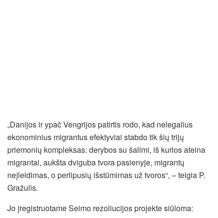
„Danijos ir ypač Vengrijos patirtis rodo, kad nelegalius
ekonominius migrantus efektyviai stabdo tik šių trijų
priemonių kompleksas: derybos su šalimi, iš kurios ateina
migrantai, aukšta dviguba tvora pasienyje, migrantų
neįleidimas, o perlipusių išstūmimas už tvoros“, – teigia P.
Gražulis.
Jo įregistruotame Seimo rezoliucijos projekte siūloma: