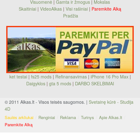
Visuomenė
|
Gamta ir žmogus
|
Mokslas
Skaitiniai
|
VideoAlkas
|
Visi rašiniai
|
Paremkite Alką
Pradžia
ket testai
|
fs25 mods
|
Refinansavimas
|
iPhone 16 Pro Max
|
Daigyklos
|
gta 5 mods
|
DARBO SKELBIMAI
© 2011 Alkas.lt - Visos teisės saugomos. |
Svetainę kūrė - Studija
4D
Saulės arkliukai
Renginiai
Reklama
Turinys
Apie Alkas.lt
Paremkite Alką