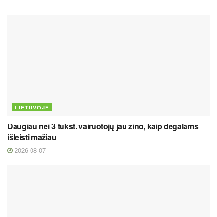
LIETUVOJE
Daugiau nei 3 tūkst. vairuotojų jau žino, kaip degalams
išleisti mažiau
2026 08 07