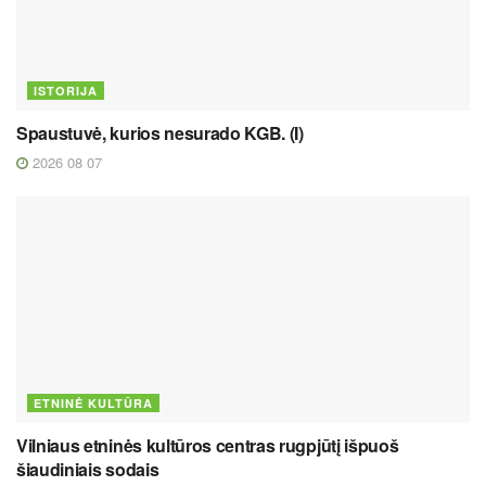
ISTORIJA
Spaustuvė, kurios nesurado KGB. (I)
2026 08 07
ETNINĖ KULTŪRA
Vilniaus etninės kultūros centras rugpjūtį išpuoš
šiaudiniais sodais