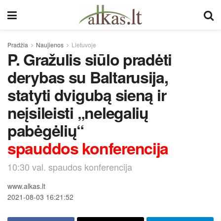
Pradžia
Naujienos
Lietuvoje
P. Gražulis siūlo pradėti
derybas su Baltarusija,
statyti dvigubą sieną ir
neįsileisti „nelegalių
pabėgėlių“
spauddos konferencija
10:30 val. spaudos konferencija
www.alkas.lt
2021-08-03 16:21:52