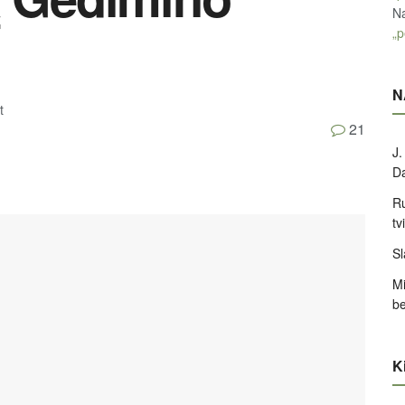
Na
„p
N
t
21
J.
D
Ru
tv
Sl
Mi
be
Ki