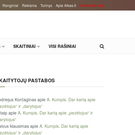
Renginiai
Reklama
Turinys
Apie Alkas.lt
Paremkite Alką
S
SKAITINIAI
VISI RAŠINIAI
KAITYTOJŲ PASTABOS
driejus Korčaginas
apie
A. Kumpis. Dar kartą apie
ezėtojus“ ir „darytojus“
taip
apie
A. Kumpis. Dar kartą apie „pezėtojus“ ir
arytojus“
ivus klausimas
apie
A. Kumpis. Dar kartą apie
ezėtojus“ ir „darytojus“