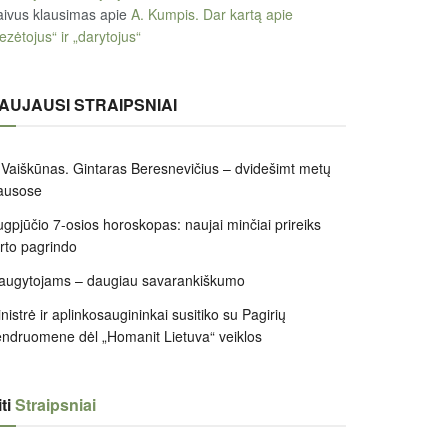
ivus klausimas
apie
A. Kumpis. Dar kartą apie
ezėtojus“ ir „darytojus“
AUJAUSI STRAIPSNIAI
 Vaiškūnas. Gintaras Beresnevičius – dvidešimt metų
ausose
gpjūčio 7-osios horoskopas: naujai minčiai prireiks
irto pagrindo
augytojams – daugiau savarankiškumo
nistrė ir aplinkosaugininkai susitiko su Pagirių
ndruomene dėl „Homanit Lietuva“ veiklos
ti
Straipsniai