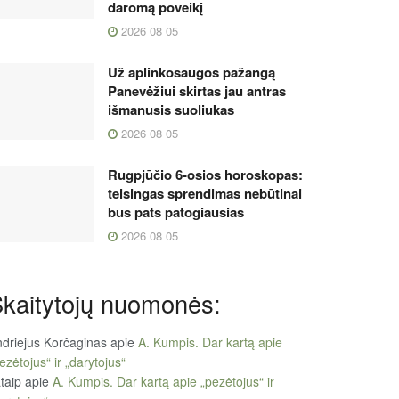
daromą poveikį
2026 08 05
Už aplinkosaugos pažangą
Panevėžiui skirtas jau antras
išmanusis suoliukas
2026 08 05
Rugpjūčio 6-osios horoskopas:
teisingas sprendimas nebūtinai
bus pats patogiausias
2026 08 05
kaitytojų nuomonės:
driejus Korčaginas
apie
A. Kumpis. Dar kartą apie
ezėtojus“ ir „darytojus“
taip
apie
A. Kumpis. Dar kartą apie „pezėtojus“ ir