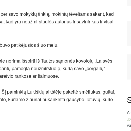
 per savo mokyklų tinklą, mokinių tėveliams sakant, kad
esa, kad yra neužmirštuolės autorius ir savininkas ir visai
buvo patikėjusios šiuo melu.
ole norima išspirti iš Tautos sąmonės kovotojų „Laisvės
kupantų pamėgtą neužmirštuolę, kurią savo „pergalių“
kareivio rankose ar šalmuose.
 Šį paminklą Lukiškių aikštėje pakeitė smėliukas, gultai,
S
ato, kuriame žiauriai nukankinta gausybė lietuvių, kurie
An
„p
va