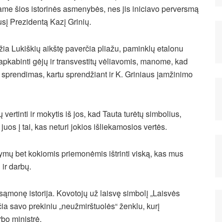
ame šios istorinės asmenybės, nes jis iniciavo perversmą
jusį Prezidentą Kazį Grinių.
žia Lukiškių aikštę paverčia pliažu, paminklų etalonu
 apkabinti gėjų ir transvestitų vėliavomis, manome, kad
sprendimas, kartu sprendžiant ir K. Griniaus įamžinimo
ertinti ir mokytis iš jos, kad Tauta turėtų simbolius,
juos į tai, kas neturi jokios išliekamosios vertės.
mų bet kokiomis priemonėmis ištrinti viską, kas mus
 ir darbų.
sąmonę istorija. Kovotojų už laisvę simbolį „Laisvės
čia savo prekiniu „neužmirštuolės“ ženklu, kurį
bo ministrė.