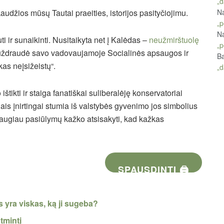
„d
Na
audžios mūsų Tautai praeities, istorijos pasityčiojimu.
„p
Na
ti ir sunaikinti. Nusitaikyta net į Kalėdas –
neužmirštuolę
„p
ždraudė savo vadovaujamoje Socialinės apsaugos ir
Ba
kas neįsižeistų“.
„d
tikti ir staiga fanatiškai suliberalėję konservatoriai
is įnirtingai stumia iš valstybės gyvenimo jos simbolius
 daugiau pasiūlymų kažko atsisakyti, kad kažkas
SPAUSDINTI 🖨
 yra viskas, ką ji sugeba?
tmintį