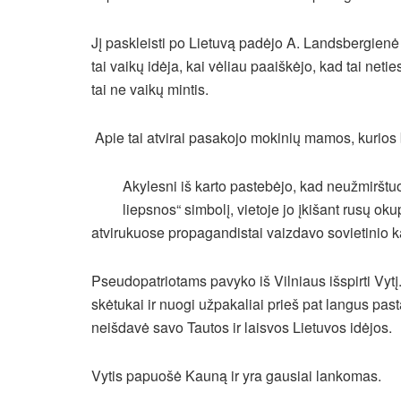
Jį paskleisti po Lietuvą padėjo A. Landsbergienė
tai vaikų idėja, kai vėliau paaiškėjo, kad tai neti
tai ne vaikų mintis.
Apie tai atvirai pasakojo mokinių mamos, kurios 
Akylesni iš karto pastebėjo, kad neužmirštu
liepsnos“ simbolį, vietoje jo įkišant rusų o
atvirukuose propagandistai vaizdavo sovietinio 
Pseudopatriotams pavyko iš Vilniaus išspirti Vytį.
skėtukai ir nuogi užpakaliai prieš pat langus past
neišdavė savo Tautos ir laisvos Lietuvos idėjos.
Vytis papuošė Kauną ir yra gausiai lankomas.