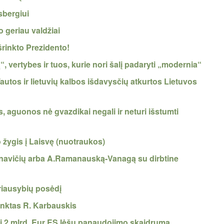
sbergiui
 geriau valdžiai
šrinkto Prezidento!
, vertybes ir tuos, kurie nori šalį padaryti „modernia“
Tautos ir lietuvių kalbos išdavysčių atkurtos Lietuvos
 aguonos nė gvazdikai negali ir neturi išstumti
o žygis į Laisvę (nuotraukos)
sanavičių arba A.Ramanauską-Vanagą su dirbtine
riausybių posėdį
inktas R. Karbauskis
nti 2 mlrd. Eur ES lėšų panaudojimo skaidrumą