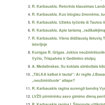
R. Karbauskis. Retorinis klausimas Land
R. Karbauskis. Kuo blogiau žmonėms, tuo
R. Karbauskis. Užteks tyčiotis iš Tautos i
R. Karbauskis. Apie tariamą „radikalėjimą“
R. Karbauskis. Viena didžiausių lietuvių 
istorijoje
Kunigas R. Grigas. Jokios neužmirštuolės,
Vyčio, Trispalvės ir Gedimino stulpų
A. Medalinskas. Su kokiais simboliais kil
„TALKA kalbai ir tautai“: Ar regite J.Ba
„neužmirštuole“ atlape?
R. Karbauskis ragina surengti bendrą Vy
LVŽS pirmininku savo gimimo dieną perr
R. Karbauskis ragina Į. Šimonytę užtikri