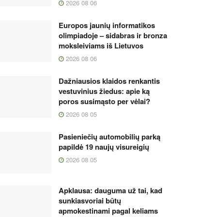
2026 08 06
Europos jaunių informatikos
olimpiadoje – sidabras ir bronza
moksleiviams iš Lietuvos
2026 08 06
Dažniausios klaidos renkantis
vestuvinius žiedus: apie ką
poros susimąsto per vėlai?
2026 08 05
Pasieniečių automobilių parką
papildė 19 naujų visureigių
2026 08 05
Apklausa: dauguma už tai, kad
sunkiasvoriai būtų
apmokestinami pagal keliams