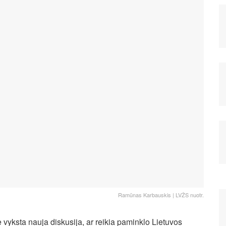
Ramūnas Karbauskis | LVŽS nuotr.
e vyksta nauja diskusija, ar reikia paminklo Lietuvos