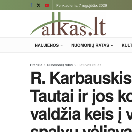
Penktadienis, 7 rugpjūčio, 2026
NAUJIENOS
NUOMONIŲ RATAS
KUL
Pradžia
Nuomonių ratas
Lietuvos kelias
R. Karbauskis
Tautai ir jos 
valdžia keis į
spalvų vėliav