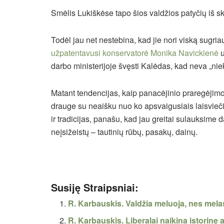
Smėlis Lukiškėse tapo šios valdžios patyčių iš sk
Todėl jau net nestebina, kad jie nori viską sugriau
užpatentavusi konservatorė Monika Navickienė
u
darbo ministerijoje švęsti Kalėdas, kad neva „nie
Matant tendencijas, kaip panacėjinio praregėjimo iš
drauge su neaišku nuo ko apsvaigusiais laisviečia
ir tradicijas, panašu, kad jau greitai sulauksime
neįsižeistų – tautinių rūbų, pasakų, dainų.
Susiję Straipsniai:
R. Karbauskis. Valdžia meluoja, nes melas
R. Karbauskis. Liberalai naikina istorinę a