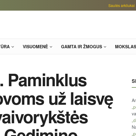
Saulės arkliukai
TŪRA
VISUOMENĖ
GAMTA IR ŽMOGUS
MOKSLA
. Paminklus
S
kovoms už laisvę
An
„p
 vaivorykštės
va
„d
ą Gedimino
Na
„p