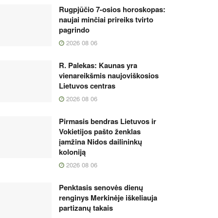
Rugpjūčio 7-osios horoskopas:
naujai minčiai prireiks tvirto
pagrindo
2026 08 06
R. Palekas: Kaunas yra
vienareikšmis naujoviškosios
Lietuvos centras
2026 08 06
Pirmasis bendras Lietuvos ir
Vokietijos pašto ženklas
įamžina Nidos dailininkų
koloniją
2026 08 06
Penktasis senovės dienų
renginys Merkinėje iškeliauja
partizanų takais