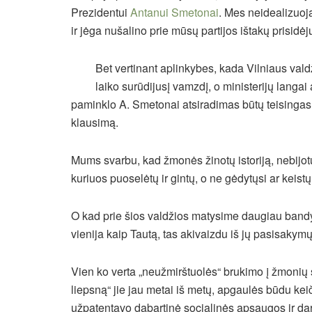
Prezidentui
Antanui Smetonai
. Mes neidealizuoj
ir jėga nušalino prie mūsų partijos ištakų prisidė
Bet vertinant aplinkybes, kada Vilniaus vald
laiko surūdijusį vamzdį, o ministerijų langai
paminklo A. Smetonai atsiradimas būtų teisingas 
klausimą.
Mums svarbu, kad žmonės žinotų istoriją, nebijotų v
kuriuos puoselėtų ir gintų, o ne gėdytųsi ar keistų 
O kad prie šios valdžios matysime daugiau bandy
vienija kaip Tautą, tas akivaizdu iš jų pasisakymų
Vien ko verta „neužmirštuolės“ brukimo į žmonių 
liepsną“ jie jau metai iš metų, apgaulės būdu kei
užpatentavo dabartinė socialinės apsaugos ir dar