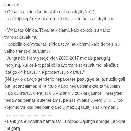
saujoje/
• O kas šiandien išdrįs sistemai pasakyti „Ne“?
– pozicija.org/o-kas-siandien-isdrįs-sistemai-pasakyti-ne/
• Vytautas Sinica. Tėvai auklėjami, kaip dorotis su vaiko
transseksualumu
– pozicija.org/vytautas-sinica-tevai-auklejami-kaip-dorotis-su-
vaiko-transseksualumu/
,,Jungtinėje Karalystėje vien 2009-2017 metais paauglių
merginų, kurios kreipėsi dėl savo transseksualumo, skačius
išaugo 44 kartus. Ne procentus, o kartus.“
(Nė sykio savojo genderio nepakeitęs paauglys ar jaunuolis gali
būti išcancelintas iš burbulo kaipo nešiuolaikiškas tamsuolis?
Kaip suprantu, vienu šūviu – 2 ar ir 3 zuikiai (jaunos ,,mėsytės“
nešamas pelnas suteneriams, pelnas kvaišalų verslui, ir … po
kojomis vis dar besipainiojančių mažųjų tautų išnaikinimas).
. . . . . . . . . . . . . . . . . . . . . .
• Lenkijos europarlamentaras: Europos Sąjunga smogė Lenkijai
į nugarą