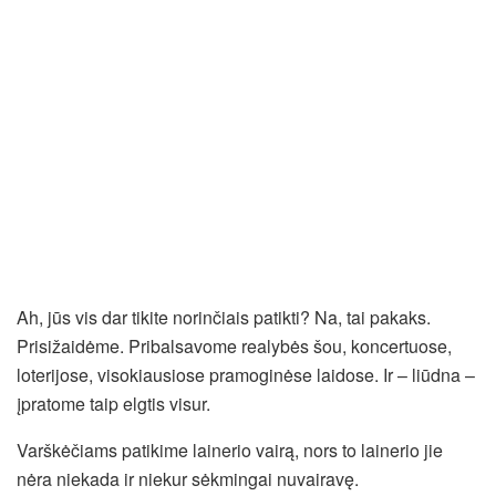
Ah, jūs vis dar tikite norinčiais patikti? Na, tai pakaks.
Prisižaidėme. Pribalsavome realybės šou, koncertuose,
loterijose, visokiausiose pramoginėse laidose. Ir – liūdna –
įpratome taip elgtis visur.
Varškėčiams patikime lainerio vairą, nors to lainerio jie
nėra niekada ir niekur sėkmingai nuvairavę.