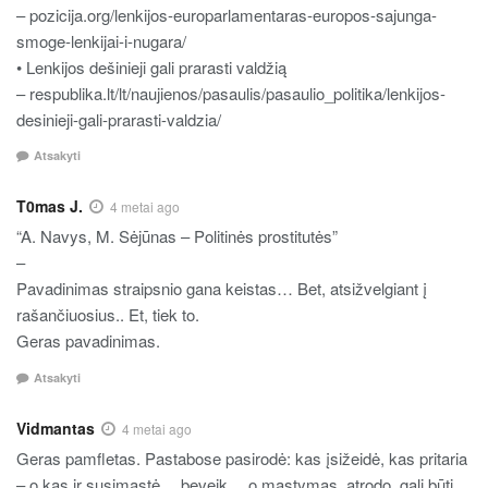
– pozicija.org/lenkijos-europarlamentaras-europos-sajunga-
smoge-lenkijai-i-nugara/
• Lenkijos dešinieji gali prarasti valdžią
– respublika.lt/lt/naujienos/pasaulis/pasaulio_politika/lenkijos-
desinieji-gali-prarasti-valdzia/
Atsakyti
T0mas J.
4 metai ago
“A. Navys, M. Sėjūnas – Politinės prostitutės”
–
Pavadinimas straipsnio gana keistas… Bet, atsižvelgiant į
rašančiuosius.. Et, tiek to.
Geras pavadinimas.
Atsakyti
Vidmantas
4 metai ago
Geras pamfletas. Pastabose pasirodė: kas įsižeidė, kas pritaria
– o kas ir susimąstė… beveik… o mąstymas, atrodo, gali būti