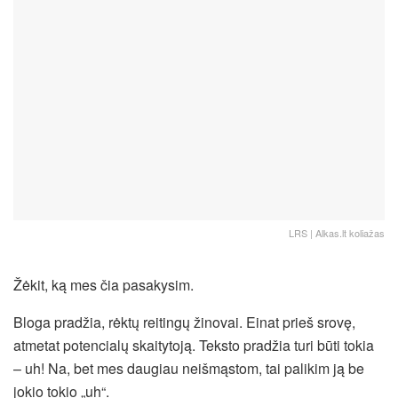
LRS | Alkas.lt koliažas
Žėkit, ką mes čia pasakysim.
Bloga pradžia, rėktų reitingų žinovai. Einat prieš srovę,
atmetat potencialų skaitytoją. Teksto pradžia turi būti tokia
– uh! Na, bet mes daugiau neišmąstom, tai palikim ją be
jokio tokio „uh“.