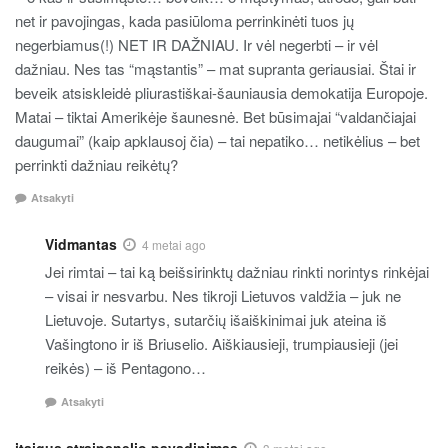
net ir pavojingas, kada pasiūloma perrinkinėti tuos jų
negerbiamus(!) NET IR DAŽNIAU. Ir vėl negerbti – ir vėl
dažniau. Nes tas “mąstantis” – mat supranta geriausiai. Štai ir
beveik atsiskleidė pliurastiškai-šauniausia demokatija Europoje.
Matai – tiktai Amerikėje šaunesnė. Bet būsimajai “valdančiajai
daugumai” (kaip apklausoj čia) – tai nepatiko… netikėlius – bet
perrinkti dažniau reikėtų?
Atsakyti
Vidmantas
4 metai ago
Jei rimtai – tai ką beišsirinktų dažniau rinkti norintys rinkėjai
– visai ir nesvarbu. Nes tikroji Lietuvos valdžia – juk ne
Lietuvoje. Sutartys, sutarčių išaiškinimai juk ateina iš
Vašingtono ir iš Briuselio. Aiškiausieji, trumpiausieji (jei
reikės) – iš Pentagono…
Atsakyti
įtaigus straipsnelio pavadinimas