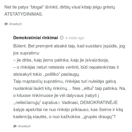
Net tie patys “blogai” išrinkti, dirbtų visai kitaip jeigu grėstų
ATSTATYDINIMAS.
Atsakyti
Demokratiniai rinkimai
4 metai ago
Būtent. Bet premjerė atsakė taip, kad susidaro įspūdis, jog
jos supratimu
– jie dirbs, kaip jiems patinka, kaip jie įsivaizduoja,
– o rinkėjas neturi neteisės vertinti, būti nepatenkintas ir
atsisakyti tokio ,,politiko” paslaugų.
Taip mąstančių supratimu, rinkėjas turi nuleidęs galvą
nuolankiai laukti kitų rinkimų… Nes ,,elitui” taip patinka. Na,
o kituose rinkimuose jie vėl dalyvaus įrašyti į
,,neliečiamųjų” sąrašus> Vadinasi, DEMOKRATINĖJE
šalyje apskritai ne nuo rinkėjo priklauso, kas Seime ir kitą
kadenciją siautės, o nuo kažkokios ,,grupės draugų”?
Atsakyti