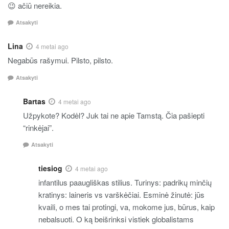
😉 ačiū nereikia.
Atsakyti
Lina
4 metai ago
Negabūs rašymui. Pilsto, pilsto.
Atsakyti
Bartas
4 metai ago
Užpykote? Kodėl? Juk tai ne apie Tamstą. Čia pašiepti
“rinkėjai”.
Atsakyti
tiesiog
4 metai ago
infantilus paaugliškas stilius. Turinys: padrikų minčių
kratinys: laineris vs varškėčiai. Esminė žinutė: jūs
kvaili, o mes tai protingi, va, mokome jus, būrus, kaip
nebalsuoti. O ką beišrinksi vistiek globalistams