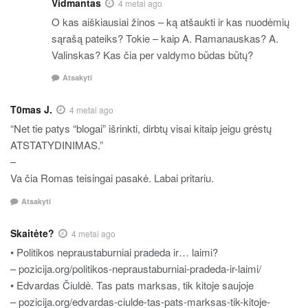
Vidmantas
4 metai ago
O kas aiškiausiai žinos – ką atšaukti ir kas nuodėmių
sąrašą pateiks? Tokie – kaip A. Ramanauskas? A.
Valinskas? Kas čia per valdymo būdas būtų?
Atsakyti
T0mas J.
4 metai ago
“Net tie patys “blogai” išrinkti, dirbtų visai kitaip jeigu grėstų
ATSTATYDINIMAS.”
–
Va čia Romas teisingai pasakė. Labai pritariu.
Atsakyti
Skaitėte?
4 metai ago
• Politikos nepraustaburniai pradeda ir… laimi?
– pozicija.org/politikos-nepraustaburniai-pradeda-ir-laimi/
• Edvardas Čiuldė. Tas pats marksas, tik kitoje saujoje
– pozicija.org/edvardas-ciulde-tas-pats-marksas-tik-kitoje-