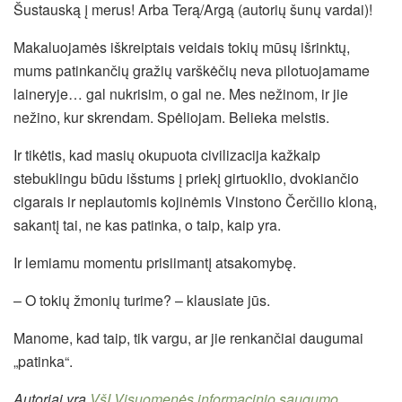
Šustauską į merus! Arba Terą/Argą (autorių šunų vardai)!
Makaluojamės iškreiptais veidais tokių mūsų išrinktų,
mums patinkančių gražių varškėčių neva pilotuojamame
laineryje… gal nukrisim, o gal ne. Mes nežinom, ir jie
nežino, kur skrendam. Spėliojam. Belieka melstis.
Ir tikėtis, kad masių okupuota civilizacija kažkaip
stebuklingu būdu išstums į priekį girtuoklio, dvokiančio
cigarais ir neplautomis kojinėmis Vinstono Čerčilio kloną,
sakantį tai, ne kas patinka, o taip, kaip yra.
Ir lemiamu momentu prisiimantį atsakomybę.
– O tokių žmonių turime? – klausiate jūs.
Manome, kad taip, tik vargu, ar jie renkančiai daugumai
„patinka“.
Autoriai yra
VšĮ Visuomenės informacinio saugumo