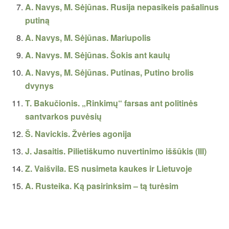
A. Navys, M. Sėjūnas. Rusija nepasikeis pašalinus
putiną
A. Navys, M. Sėjūnas. Mariupolis
A. Navys. M. Sėjūnas. Šokis ant kaulų
A. Navys, M. Sėjūnas. Putinas, Putino brolis
dvynys
T. Bakučionis. „Rinkimų“ farsas ant politinės
santvarkos puvėsių
Š. Navickis. Žvėries agonija
J. Jasaitis. Pilietiškumo nuvertinimo iššūkis (III)
Z. Vaišvila. ES nusimeta kaukes ir Lietuvoje
A. Rusteika. Ką pasirinksim – tą turėsim