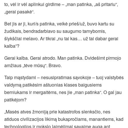
to, vėl ir vėl aplinkui girdime – „man patinka, „aš pritariu“,
„gerai pasakė“.
Bet jis ar ji, kuri/s patinka, veikė prieš/už, buvo kartu su
žudikais, bendradarbiavo su saugumo tarnybomis,
šlykščiai melavo. Ar tikrai „nu tai kas… už tai dabar gerai
kalba”?
Gerai kalba. Gerai atrodo. Man patinka. Dvidešimt pirmojo
amžiaus „tėve mūsų“. Bravo.
Taip mąstydami – nesusipratimas sąvokoje – tuoj valstybės
valdymą patikėsim aštuonias klases baigusiems
berniukams ir mergaitėms, nes jie „man patinka“. O gal jau
patikėjom?
„Masės atves žmoniją prie katastrofos slenksčio, nes
atiduos civilizacijos likimą bukapročiams, manantiems, kad
technologijos ir mokslo laimėjimai savaime auga ant