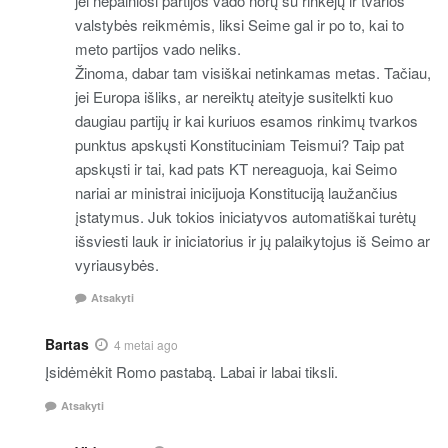
jei nepainiosi partijos vado norų su rinkėjų ir tvarios
valstybės reikmėmis, liksi Seime gal ir po to, kai to
meto partijos vado neliks.
Žinoma, dabar tam visiškai netinkamas metas. Tačiau,
jei Europa išliks, ar nereiktų ateityje susitelkti kuo
daugiau partijų ir kai kuriuos esamos rinkimų tvarkos
punktus apskųsti Konstituciniam Teismui? Taip pat
apskųsti ir tai, kad pats KT nereaguoja, kai Seimo
nariai ar ministrai inicijuoja Konstituciją laužančius
įstatymus. Juk tokios iniciatyvos automatiškai turėtų
išsviesti lauk ir iniciatorius ir jų palaikytojus iš Seimo ar
vyriausybės.
Atsakyti
Bartas
4 metai ago
Įsidėmėkit Romo pastabą. Labai ir labai tiksli.
Atsakyti