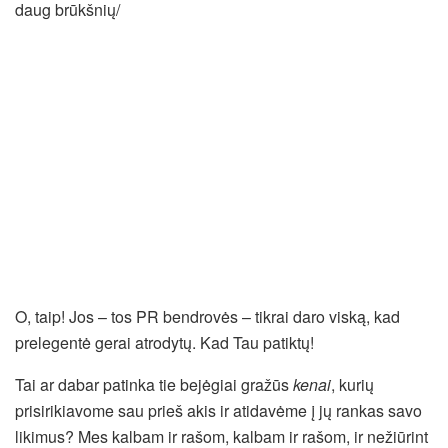
daug brūkšnių/
O, taip! Jos – tos PR bendrovės – tikrai daro viską, kad
prelegentė gerai atrodytų. Kad Tau patiktų!
Tai ar dabar patinka tie bejėgiai gražūs
kenai
, kurių
prisirikiavome sau prieš akis ir atidavėme į jų rankas savo
likimus? Mes kalbam ir rašom, kalbam ir rašom, ir nežiūrint