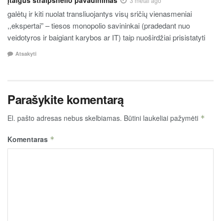
3 metai ago
galėtų ir kiti nuolat transliuojantys visų sričių vienasmeniai
,,ekspertai” – tiesos monopolio savininkai (pradedant nuo
veidotyros ir baigiant karybos ar IT) taip nuoširdžiai prisistatyti
Atsakyti
Parašykite komentarą
El. pašto adresas nebus skelbiamas.
Būtini laukeliai pažymėti
*
Komentaras
*