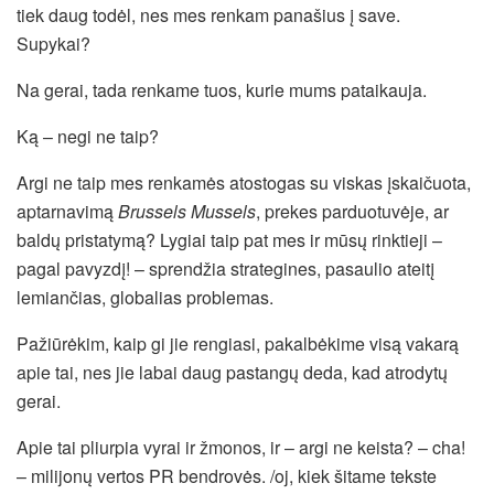
tiek daug todėl, nes mes renkam panašius į save.
Supykai?
Na gerai, tada renkame tuos, kurie mums pataikauja.
Ką – negi ne taip?
Argi ne taip mes renkamės atostogas su viskas įskaičuota,
aptarnavimą
Brussels Mussels
, prekes parduotuvėje, ar
baldų pristatymą? Lygiai taip pat mes ir mūsų rinktieji –
pagal pavyzdį! – sprendžia strategines, pasaulio ateitį
lemiančias, globalias problemas.
Pažiūrėkim, kaip gi jie rengiasi, pakalbėkime visą vakarą
apie tai, nes jie labai daug pastangų deda, kad atrodytų
gerai.
Apie tai pliurpia vyrai ir žmonos, ir – argi ne keista? – cha!
– milijonų vertos PR bendrovės. /oj, kiek šitame tekste