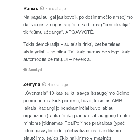
Romas
4 metai ago
Na pagaliau, gal jau beveik po dešimtmečio amsėjimo
dar vienas žmogus suprato, kad mūsų “demokratija”
tik “dūmų uždanga”, APGAVYSTĖ.
Tokia demokratija – su teisia rinkti, bet be teisės
atstatydinti – ne pilna. Tai, kaip namas be stogo, kaip
automobilis be ratų. Ji – neveikia.
Atsakyti
Žemyna
4 metai ago
,,Šventasis” 10-kas su kt. savęs išsaugojimo Seime
priemonėmis, kiek pamenu, buvo įteisintas AMB
laikais, kadangi jo bendraminčiai buvo labiau
organizuoti (ranka ranką plauna), labiau įgudę trenkti
minioms įtikinamas RealPolitines prakalbas (ypač
tokio nusivylimo dėl prichvatizacijos, banditizmo
siautėjimo, šalies ūkio naikinimo + masinės