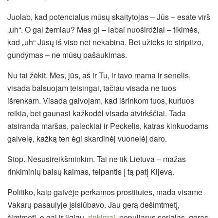
Juolab, kad potencialus mūsų skaitytojas – Jūs – esate virš
„uh“. O gal žemiau? Mes gi – labai nuoširdžiai – tikimės,
kad „uh“ Jūsų iš viso net nekabina. Bet užteks to striptizo,
gundymas – ne mūsų pašaukimas.
Nu tai žėkit. Mes, jūs, aš ir Tu, ir tavo mama ir senelis,
visada balsuojam teisingai, tačiau visada ne tuos
išrenkam. Visada galvojam, kad išrinkom tuos, kuriuos
reikia, bet gaunasi kažkodėl visada atvirkščiai. Tada
atsiranda maršas, paleckiai ir Peckelis, katras kinkuodams
galvelę, kažką ten ėgi skardinėj vuonelėj daro.
Stop. Nesusireikšminkim. Tai ne tik Lietuva – mažas
rinkiminių balsų kaimas, telpantis į tą patį Kijevą.
Politiko, kaip gatvėje perkamos prostitutes, mada visame
Vakarų pasaulyje įsisiūbavo. Jau gerą dešimtmetį,
šimtmetį, o gal ir ilgiau,
rinkimai
, populiarus serialas, geras