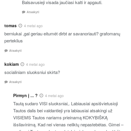
Balsavusieji visada jaučiasi kalti ir apgauti.
Atsakyti
tomas
4 metai ago
berniukai ,gal geriau eitumėt dirbt ar savanoriauti? grafomanų
perteklius
Atsakyti
kokiam
4 metai ago
socialiniam sluoksniui skirta?
Atsakyti
Pirmyn į ... ?
4 metai ago
Tautą sudaro VISI sluoksniai,. Labiausiai apsišvietusioji
Tautos dalis bei valdantieji yra labiausiai atsakingi už
VISIEMS Tautos nariams prieinamą KOKYBIŠKĄ
išsilavinimą. Kad nei vienas neliktų nepastebėtas. Gimei –