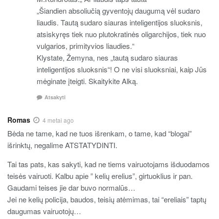
„Šiandien absoliučią gyventojų daugumą vėl sudaro
liaudis. Tautą sudaro siauras inteligentijos sluoksnis,
atsiskyręs tiek nuo plutokratinės oligarchijos, tiek nuo
vulgarios, primityvios liaudies.“
Klystate, Žemyna, nes „tautą sudaro siauras
inteligentijos sluoksnis“! O ne visi sluoksniai, kaip Jūs
mėginate įteigti. Skaitykite Alką.
Atsakyti
Romas
4 metai ago
Bėda ne tame, kad ne tuos išrenkam, o tame, kad “blogai”
išrinktų, negalime ATSTATYDINTI.
Tai tas pats, kas sakyti, kad ne tiems vairuotojams išduodamos
teisės vairuoti. Kalbu apie ” kelių erelius”, girtuoklius ir pan.
Gaudami teises jie dar buvo normalūs…
Jei ne kelių policija, baudos, teisių atėmimas, tai “ereliais” taptų
daugumas vairuotojų…