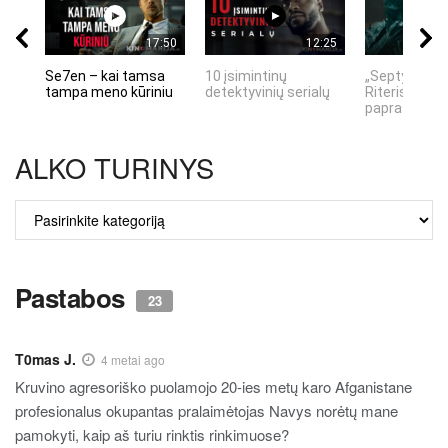
17:50
12:25
Se7en – kai tamsa
10 įsimintinų
„Septynių Ka
tampa meno kūriniu
detektyvinių serialų
Riteris" – kai
paprastumas
ALKO TURINYS
ALKO
TURINYS
Pastabos
23
T0mas J.
4 metai ago
Kruvino agresoriško puolamojo 20-ies metų karo Afganistane
profesionalus okupantas pralaimėtojas Navys norėtų mane
pamokyti, kaip aš turiu rinktis rinkimuose?