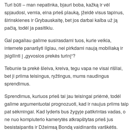
Turi būti – man nepatinka, bjauri boba, kažką ir vėl
spjaudosi, vemia, eina prieš plauką, įžeidė visus tapinus,
širinskienes ir Grybauskaitę, bet jos darbai kalba už ją
pačią, todėl ja pasitikiu.
Gal pagaliau galime susirasdami tuos, kurie veikia,
internete panaršyti ilgiau, nei pirkdami naują mobiliaką ir
įsigilinti į „gyvosios prekės turinį“?
Tebunie ta prekė šleiva, kreiva, tegu vapa ne visai rišliai,
bet ji priima teisingus, ryžtingus, mums naudingus
sprendimus.
Sprendimus, kuriuos prieš tai jau teisingai priėmė, todėl
galime argumentuotai prognozuoti, kad ir naujus priims taip
pat sėkmingai. Kad lyderis bus žygyje patikrintas vadas, o
ne nuo kompiuterio kamerytės atkrapštytas prieš jus
besistaipantis ir Džeimsą Bondą vaidinantis varškėtis.