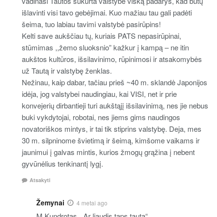
vadinasi Tautos sukurta valstybė viską padarys, kad būtų
išlavinti visi tavo gebėjimai. Kuo mažiau tau gali padėti
šeima, tuo labiau tavimi valstybė pasirūpins!
Kelti save aukščiau tų, kuriais PATS nepasirūpinai,
stūmimas ,,žemo sluoksnio” kažkur į kampą – ne itin
aukštos kultūros, išsilavinimo, rūpinimosi ir atsakomybės
už Tautą ir valstybę ženklas.
Nežinau, kaip dabar, tačiau prieš ~40 m. sklandė Japonijos
idėja, jog valstybei naudingiau, kai VISI, net ir prie
konvejerių dirbantieji turi aukštąjį išsilavinimą, nes jie nebus
buki vykdytojai, robotai, nes jiems gims naudingos
novatoriškos mintys, ir tai tik stiprins valstybę. Deja, mes
30 m. silpninome švietimą ir šeimą, kimšome vaikams ir
jaunimui į galvas mintis, kurios žmogų grąžina į nebent
gyvūnėlius tenkinantį lygį.
Atsakyti
Žemynai
4 metai ago
M.Kundrotas.„ Ar liaudis taps tauta“