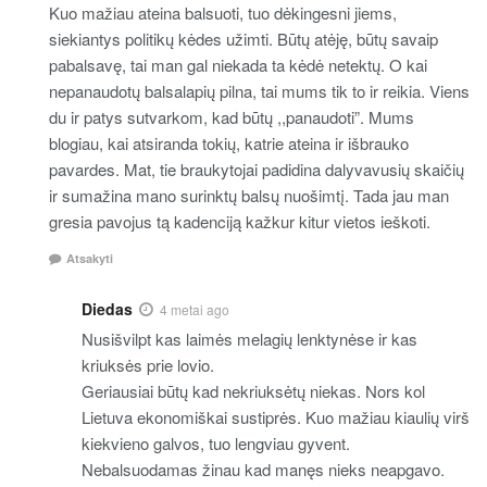
Kuo mažiau ateina balsuoti, tuo dėkingesni jiems,
siekiantys politikų kėdes užimti. Būtų atėję, būtų savaip
pabalsavę, tai man gal niekada ta kėdė netektų. O kai
nepanaudotų balsalapių pilna, tai mums tik to ir reikia. Viens
du ir patys sutvarkom, kad būtų ,,panaudoti”. Mums
blogiau, kai atsiranda tokių, katrie ateina ir išbrauko
pavardes. Mat, tie braukytojai padidina dalyvavusių skaičių
ir sumažina mano surinktų balsų nuošimtį. Tada jau man
gresia pavojus tą kadenciją kažkur kitur vietos ieškoti.
Atsakyti
Diedas
4 metai ago
Nusišvilpt kas laimės melagių lenktynėse ir kas
kriuksės prie lovio.
Geriausiai būtų kad nekriuksėtų niekas. Nors kol
Lietuva ekonomiškai sustiprės. Kuo mažiau kiaulių virš
kiekvieno galvos, tuo lengviau gyvent.
Nebalsuodamas žinau kad manęs nieks neapgavo.