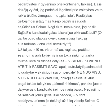
bedarbystės ir gyvenimo prie konteinerių laikais). Dalis
rinkėjų vylėsi, jog padėčiai išgelbėti prie valstybės vairo
reikia ūkiško žmogaus, ne ,,pianisto”. Pasiūlytas
gelbėjimosi įstatymas turėjo padėti išsaugoti
sąjūdiečius Seime. Negi tikrai nesuvokta, jog ne tik
Sąjūdžio kandidatai galės laisvai juo piktnaudžiauti? (O
gal tai buvo slaptas dviejų gausiausių frakcijų
susitarimas viena kitai netrukdyti?)
Už tai jau >10 m. visur rašiau, raginau, prašiau –
esamomis aplinkybėmis ir su tokia rinkimų tvarka
mums lieka tik vienas dalykas – VISIEMS IKI VIENO
ATEITI ir PASIIMTI SAVO lapelį, sutrukdyti pasinaudoti
jų gudrybe – skaičiuoti savo ,,pergalę” NE NUO VISŲ,
o TIK NUO DALYVAVUSIŲ rinkėjų skaičiaus! Juk
pagal tokias taisykles ,,laimėti rinkimus”, pakaks juose
dalyvavusių kandidato šeimos narių balsų. Nepasiimti
balsalapiai jiems geriausiai padeda, – būtent
nedalyvavusiems jie dėkingi už šiltą vietelę Seime! O