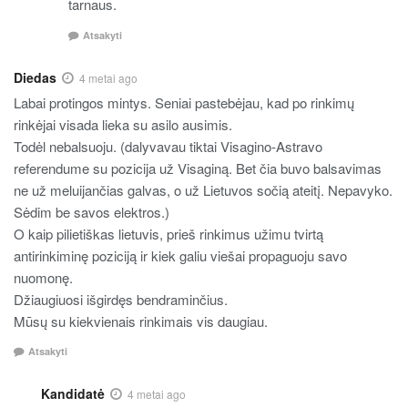
tarnaus.
Atsakyti
Diedas
4 metai ago
Labai protingos mintys. Seniai pastebėjau, kad po rinkimų
rinkėjai visada lieka su asilo ausimis.
Todėl nebalsuoju. (dalyvavau tiktai Visagino-Astravo
referendume su pozicija už Visaginą. Bet čia buvo balsavimas
ne už meluijančias galvas, o už Lietuvos sočią ateitį. Nepavyko.
Sėdim be savos elektros.)
O kaip pilietiškas lietuvis, prieš rinkimus užimu tvirtą
antirinkiminę poziciją ir kiek galiu viešai propaguoju savo
nuomonę.
Džiaugiuosi išgirdęs bendraminčius.
Mūsų su kiekvienais rinkimais vis daugiau.
Atsakyti
Kandidatė
4 metai ago