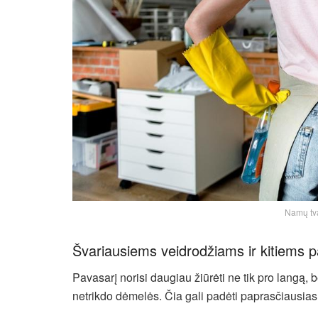
Namų tva
Švariausiems veidrodžiams ir kitiems 
Pavasarį norisi daugiau žiūrėti ne tik pro langą, b
netrikdo dėmelės. Čia gali padėti paprasčiausias