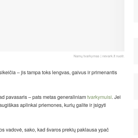
Namų tvarkymas | nevark.lt nuotr.
ikeičia – jis tampa toks lengvas, gaivus ir primenantis
tad pavasaris – pats metas generaliniam
tvarkymuisi
. Jei
augiškas aplinkai priemones, kurių galite ir įsigyti
jos vadovė, sako, kad švaros prekių paklausa ypač