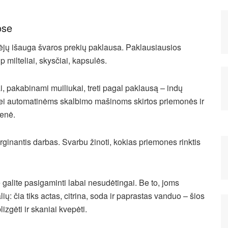
ose
rkėjų išauga švaros prekių paklausa. Paklausiausios
 milteliai, skysčiai, kapsulės.
liai, pakabinami muiliukai, treti pagal paklausą – indų
os bei automatinėms skalbimo mašinoms skirtos priemonės ir
ienė.
rginantis darbas. Svarbu žinoti, kokias priemones rinktis
alite pasigaminti labai nesudėtingai. Be to, joms
ių: čia tiks actas, citrina, soda ir paprastas vanduo – šios
zgėti ir skaniai kvepėti.