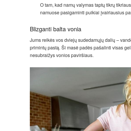
O tam, kad namų valymas taptų tikrų tikriausi
namuose pasigaminti puikiai įvairiausius pa
Blizganti balta vonia
Jums reikės vos dviejų sudedamųjų dalių – vanden
primintų pastą. Ši masė padės pašalinti visas ge
nesubraižys vonios paviršiaus.