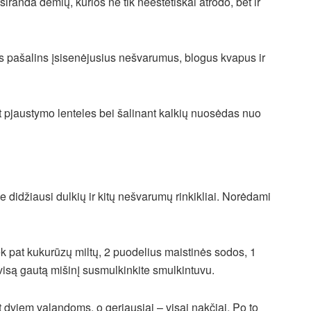
siranda dėmių, kurios ne tik neestetiškai atrodo, bet ir
ios pašalins įsisenėjusius nešvarumus, blogus kvapus ir
ant pjaustymo lenteles bei šalinant kalkių nuosėdas nuo
 didžiausi dulkių ir kitų nešvarumų rinkikliai. Norėdami
iek pat kukurūzų miltų, 2 puodelius maistinės sodos, 1
 visą gautą mišinį susmulkinkite smulkintuvu.
t dviem valandoms, o geriausiai – visai nakčiai. Po to