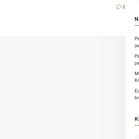
2
N
Pi
įa
Pe
pa
Mi
K
Eu
br
Ki