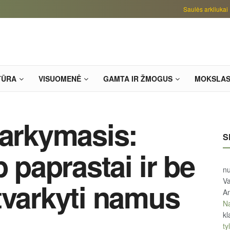
Saulės arkliukai
TŪRA
VISUOMENĖ
GAMTA IR ŽMOGUS
MOKSLA
varkymasis:
S
p paprastai ir be
n
Va
tvarkyti namus
An
Na
kl
tyl