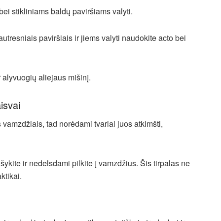
 bei stikliniams baldų paviršiams valyti.
utresniais paviršiais ir jiems valyti naudokite acto bei
 alyvuogių aliejaus mišinį.
isvai
 vamzdžiais, tad norėdami tvariai juos atkimšti,
išykite ir nedelsdami pilkite į vamzdžius. Šis tirpalas ne
ktikai.