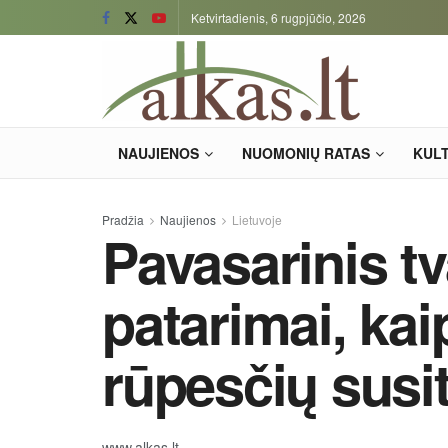
Ketvirtadienis, 6 rugpjūčio, 2026
NAUJIENOS
NUOMONIŲ RATAS
KUL
Pradžia
Naujienos
Lietuvoje
Pavasarinis t
patarimai, kai
rūpesčių susi
www.alkas.lt