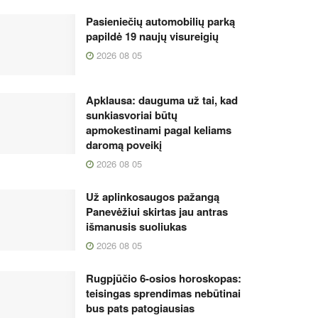
Pasieniečių automobilių parką
papildė 19 naujų visureigių
2026 08 05
Apklausa: dauguma už tai, kad
sunkiasvoriai būtų
apmokestinami pagal keliams
daromą poveikį
2026 08 05
Už aplinkosaugos pažangą
Panevėžiui skirtas jau antras
išmanusis suoliukas
2026 08 05
Rugpjūčio 6-osios horoskopas:
teisingas sprendimas nebūtinai
bus pats patogiausias