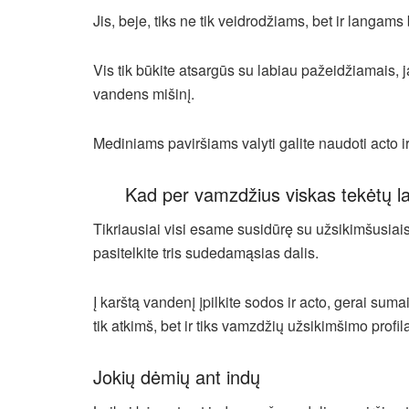
Jis, beje, tiks ne tik veidrodžiams, bet ir langams
Vis tik būkite atsargūs su labiau pažeidžiamais, ja
vandens mišinį.
Mediniams paviršiams valyti galite naudoti acto ir
Kad per vamzdžius viskas tekėtų la
Tikriausiai visi esame susidūrę su užsikimšusiais
pasitelkite tris sudedamąsias dalis.
Į karštą vandenį įpilkite sodos ir acto, gerai suma
tik atkimš, bet ir tiks vamzdžių užsikimšimo profila
Jokių dėmių ant indų