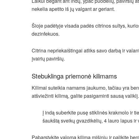
Laikui bėgant ant indų, ypač puodelių, paviršių at
nekelia apetito iš jų valgant ar geriant.
Šioje padėtyje visada padės citrinos sultys, kur
dezinfekuos.
Citrina nepriekaištingai atliks savo darbą ir val
įvairių paviršių.
Stebuklinga priemonė kilimams
Kilimai suteikia namams jaukumo, tačiau yra bene
atšviežinti kilimą, galite pasigaminti sausą valiklį.
Į indą suberkite pusę stiklinės krakmolo ir t
šaukštą sveikų gvazdikėlių, 4 lauro lapus ir
Pabarstykite valomą kilimą mišiniu ir palikite ben