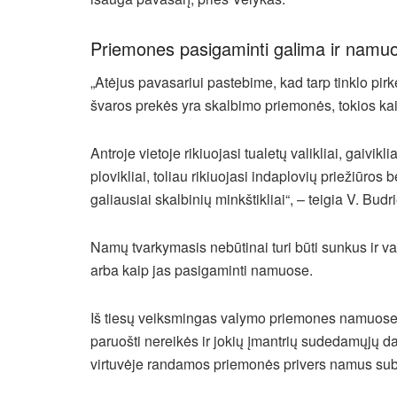
Priemones pasigaminti galima ir namu
„Atėjus pavasariui pastebime, kad tarp tinklo pi
švaros prekės yra skalbimo priemonės, tokios kaip
Antroje vietoje rikiuojasi tualetų valikliai, gaivik
plovikliai, toliau rikiuojasi indaplovių priežiūr
galiausiai skalbinių minkštikliai“, – teigia V. Budr
Namų tvarkymasis nebūtinai turi būti sunkus ir va
arba kaip jas pasigaminti namuose.
Iš tiesų veiksmingas valymo priemones namuose g
paruošti nereikės ir jokių įmantrių sudedamųjų dal
virtuvėje randamos priemonės privers namus subli