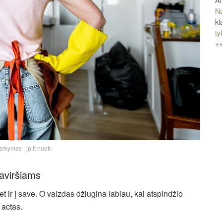
An
Na
kl
tyl
+
rkymas | jp.lt nuotr.
paviršiams
et ir į save. O vaizdas džiugina labiau, kai atspindžio
 actas.