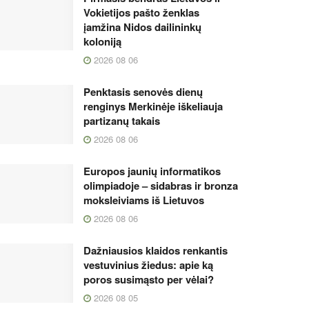
Vokietijos pašto ženklas
įamžina Nidos dailininkų
koloniją
2026 08 06
Penktasis senovės dienų
renginys Merkinėje iškeliauja
partizanų takais
2026 08 06
Europos jaunių informatikos
olimpiadoje – sidabras ir bronza
moksleiviams iš Lietuvos
2026 08 06
Dažniausios klaidos renkantis
vestuvinius žiedus: apie ką
poros susimąsto per vėlai?
2026 08 05