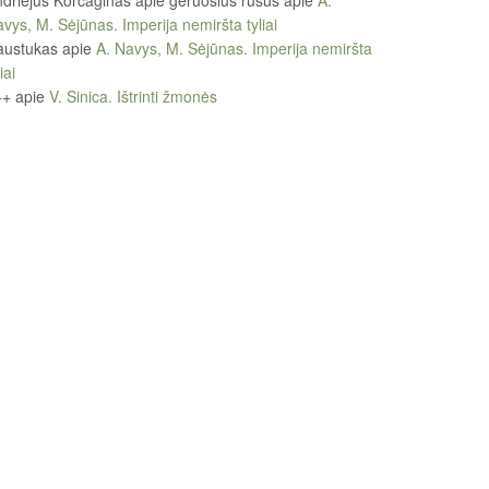
driejus Korčaginas apie geruosius rusus
apie
A.
vys, M. Sėjūnas. Imperija nemiršta tyliai
austukas
apie
A. Navys, M. Sėjūnas. Imperija nemiršta
iai
++
apie
V. Sinica. Ištrinti žmonės