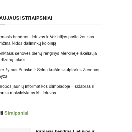
AUJAUSI STRAIPSNIAI
rmasis bendras Lietuvos ir Vokietijos pašto ženklas
mžina Nidos dailininkų koloniją
nktasis senovės dienų renginys Merkinėje iškeliauja
rtizanų takais
rė žymus Punsko ir Seinų krašto skulptorius Zenonas
nyza
ropos jaunių informatikos olimpiadoje – sidabras ir
onza moksleiviams iš Lietuvos
ti
Straipsniai
Pirmasis bendras Lietuvos ir