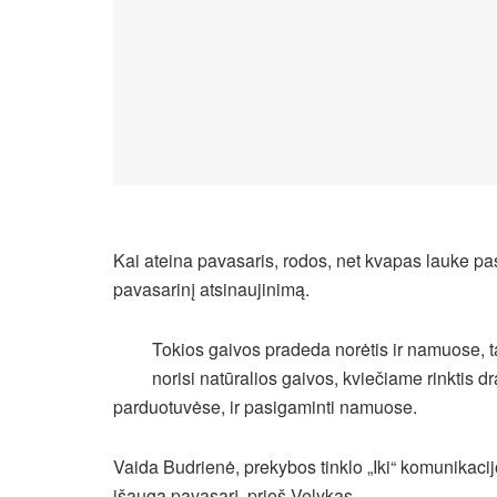
Kai ateina pavasaris, rodos, net kvapas lauke pas
pavasarinį atsinaujinimą.
Tokios gaivos pradeda norėtis ir namuose, 
norisi natūralios gaivos, kviečiame rinktis dr
parduotuvėse, ir pasigaminti namuose.
Vaida Budrienė, prekybos tinklo „Iki“ komunikaci
išauga pavasarį, prieš Velykas.