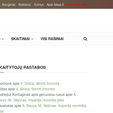
Renginiai
Reklama
Turinys
Apie Alkas.lt
Paremkite Alką
S
SKAITINIAI
VISI RAŠINIAI
KAITYTOJŲ PASTABOS
uomonė
apie
V. Sinica. Ištrinti žmonės
ldas
apie
V. Sinica. Ištrinti žmonės
driejus Korčaginas apie geruosius rusus
apie
A.
vys, M. Sėjūnas. Imperija nemiršta tyliai
austukas
apie
A. Navys, M. Sėjūnas. Imperija nemiršta
iai