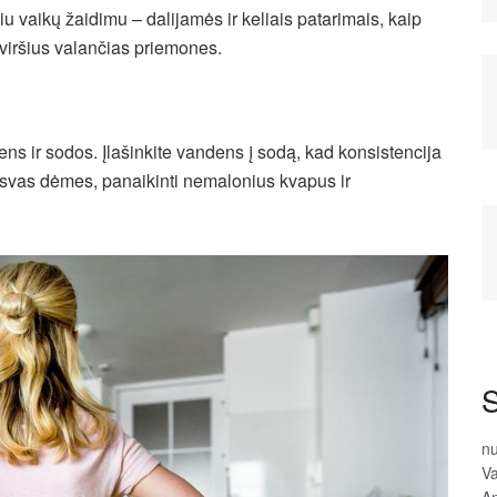
u vaikų žaidimu – dalijamės ir keliais patarimais, kaip
viršius valančias priemones.
s ir sodos. Įlašinkite vandens į sodą, kad konsistencija
lsvas dėmes, panaikinti nemalonius kvapus ir
S
n
Va