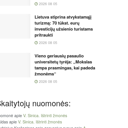
2026 08 05
Lietuva stiprina atvykstamąjį
turizmą: 70 tūkst. eurų
investicijų užsienio turistams
pritraukti
2026 08 05
Vieno geriausių pasaulio
universitetų tyrėja: „Mokslas
tampa prasmingas, kai padeda
žmonėms“
2026 08 05
kaitytojų nuomonės:
uomonė
apie
V. Sinica. Ištrinti žmonės
ldas
apie
V. Sinica. Ištrinti žmonės