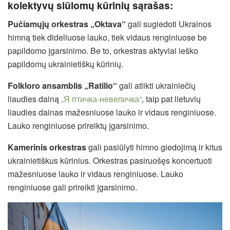
kolektyvų siūlomų kūrinių sąrašas:
Pučiamųjų orkestras „Oktava“
gali sugiedoti Ukrainos
himną tiek dideliuose lauko, tiek vidaus renginiuose be
papildomo įgarsinimo. Be to, orkestras aktyviai ieško
papildomų ukrainietiškų kūrinių.
Folkloro ansamblis „Ratilio“
gali atlikti ukrainiečių
liaudies dainą
„Я птичка-невеличка“
, taip pat lietuvių
liaudies dainas mažesniuose lauko ir vidaus renginiuose.
Lauko renginiuose prireiktų įgarsinimo.
Kamerinis orkestras
gali pasiūlyti himno giedojimą ir kitus
ukrainietiškus kūrinius. Orkestras pasiruošęs koncertuoti
mažesniuose lauko ir vidaus renginiuose. Lauko
renginiuose gali prireikti įgarsinimo.