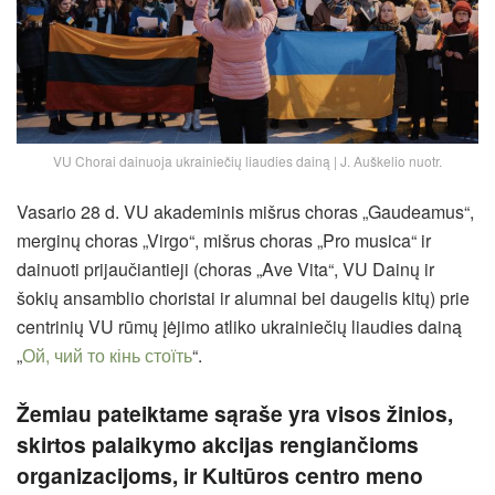
VU Chorai dainuoja ukrainiečių liaudies dainą | J. Auškelio nuotr.
Vasario 28 d. VU akademinis mišrus choras „Gaudeamus“,
merginų choras „Virgo“, mišrus choras „Pro musica“ ir
dainuoti prijaučiantieji (choras „Ave Vita“, VU Dainų ir
šokių ansamblio choristai ir alumnai bei daugelis kitų) prie
centrinių VU rūmų įėjimo atliko ukrainiečių liaudies dainą
„
Ой, чий то кінь стоїть
“.
Žemiau pateiktame sąraše yra visos žinios,
skirtos palaikymo akcijas rengiančioms
organizacijoms, ir Kultūros centro meno