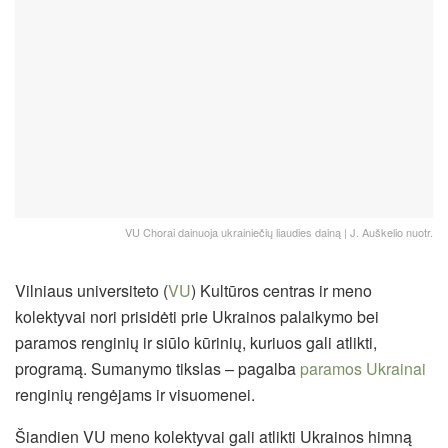
VU Chorai dainuoja ukrainiečių liaudies dainą | J. Auškelio nuotr.
Vilniaus universiteto (
VU
) Kultūros centras ir meno
kolektyvai nori prisidėti prie Ukrainos palaikymo bei
paramos renginių ir siūlo kūrinių, kuriuos gali atlikti,
programą. Sumanymo tikslas – pagalba
paramos Ukrainai
renginių rengėjams ir visuomenei.
Šiandien VU meno kolektyvai gali atlikti Ukrainos himną