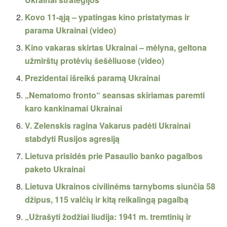
Kovo 11-ąją – ypatingas kino pristatymas ir
parama Ukrainai (video)
Kino vakaras skirtas Ukrainai – mėlyna, geltona
užmirštų protėvių šešėliuose (video)
Prezidentai išreikš paramą Ukrainai
„Nematomo fronto“ seansas skiriamas paremti
karo kankinamai Ukrainai
V. Zelenskis ragina Vakarus padėti Ukrainai
stabdyti Rusijos agresiją
Lietuva prisidės prie Pasaulio banko pagalbos
paketo Ukrainai
Lietuva Ukrainos civilinėms tarnyboms siunčia 58
džipus, 115 valčių ir kitą reikalingą pagalbą
„Užrašyti žodžiai liudija: 1941 m. tremtinių ir