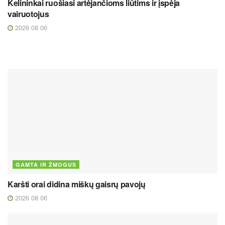
Kelininkai ruošiasi artėjančioms liūtims ir įspėja
vairuotojus
2026 08 06
GAMTA IR ŽMOGUS
Karšti orai didina miškų gaisrų pavojų
2026 08 06