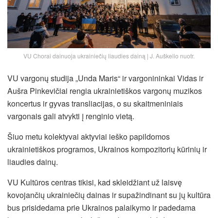
VU Chorai dainuoja ukrainiečių liaudies dainą | J. Auškelio nuotr.
VU vargonų studija „Unda Maris“ ir vargonininkai Vidas ir
Aušra Pinkevičiai rengia ukrainietiškos vargonų muzikos
koncertus ir gyvas transliacijas, o su skaitmeniniais
vargonais gali atvykti į renginio vietą.
Šiuo metu kolektyvai aktyviai ieško papildomos
ukrainietiškos programos, Ukrainos kompozitorių kūrinių ir
liaudies dainų.
VU Kultūros centras tikisi, kad skleidžiant už laisvę
kovojančių ukrainiečių dainas ir supažindinant su jų kultūra
bus prisidedama prie Ukrainos palaikymo ir padedama