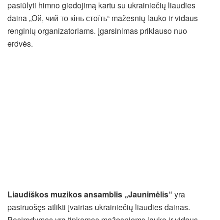
pasiūlyti himno giedojimą kartu su ukrainiečių liaudies
daina „Ой, чий то кінь стоїть“ mažesnių lauko ir vidaus
renginių organizatoriams. Įgarsinimas priklauso nuo
erdvės.
Liaudiškos muzikos ansamblis „Jaunimėlis“
yra
pasiruošęs atlikti įvairias ukrainiečių liaudies dainas.
Pasirodymas yra tinkamas mažesniems lauko ir vidaus