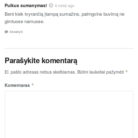
Puikus sumanymas!
4 metai ago
Bent kiek tvyrančią įtampą sumažins, palrngvins buvimą ne
gimtuose namuose.
Atsakyti
Parašykite komentarą
El. pašto adresas nebus skelbiamas.
Būtini laukeliai pažymėti
*
Komentaras
*