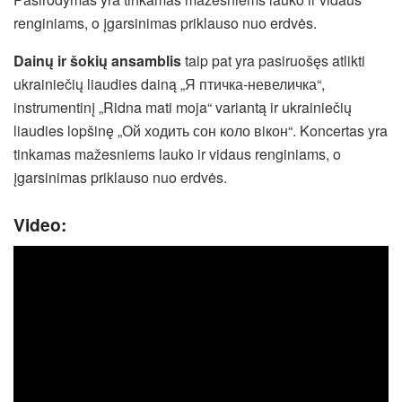
renginiams, o įgarsinimas priklauso nuo erdvės.
Dainų ir šokių ansamblis
taip pat yra pasiruošęs atlikti
ukrainiečių liaudies dainą „Я птичка-невеличка“,
instrumentinį „Ridna mati moja“ variantą ir ukrainiečių
liaudies lopšinę „Ой ходить сон коло вiкон“. Koncertas yra
tinkamas mažesniems lauko ir vidaus renginiams, o
įgarsinimas priklauso nuo erdvės.
Video: