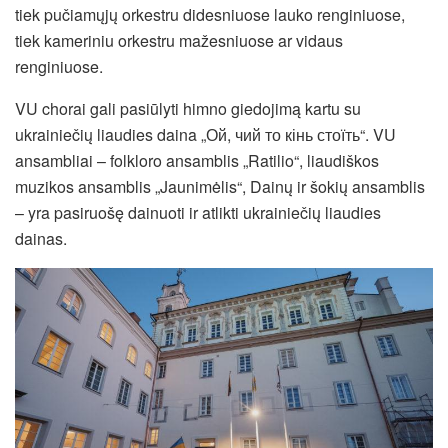
tiek pučiamųjų orkestru didesniuose lauko renginiuose,
tiek kameriniu orkestru mažesniuose ar vidaus
renginiuose.
VU chorai gali pasiūlyti himno giedojimą kartu su
ukrainiečių liaudies daina „Ой, чий то кінь стоїть“. VU
ansambliai – folkloro ansamblis „Ratilio“, liaudiškos
muzikos ansamblis „Jaunimėlis“, Dainų ir šokių ansamblis
– yra pasiruošę dainuoti ir atlikti ukrainiečių liaudies
dainas.