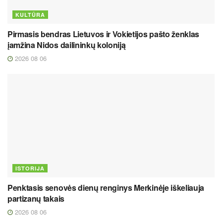
KULTŪRA
Pirmasis bendras Lietuvos ir Vokietijos pašto ženklas
įamžina Nidos dailininkų koloniją
2026 08 06
ISTORIJA
Penktasis senovės dienų renginys Merkinėje iškeliauja
partizanų takais
2026 08 06