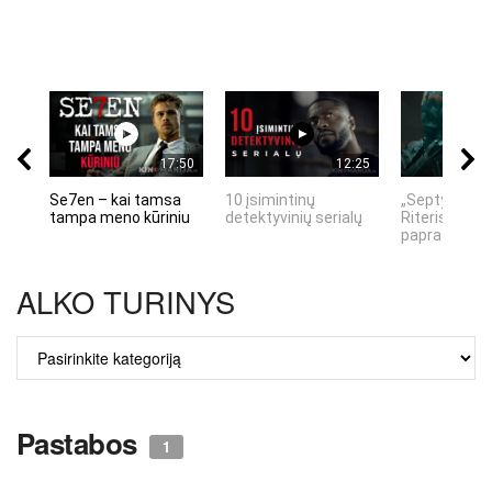
17:50
12:25
Se7en – kai tamsa
10 įsimintinų
„Septynių Ka
tampa meno kūriniu
detektyvinių serialų
Riteris" – kai
paprastumas
ALKO TURINYS
ALKO
TURINYS
Pastabos
1