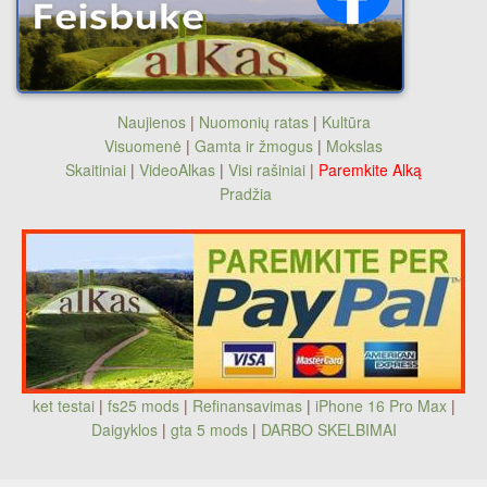
Naujienos
|
Nuomonių ratas
|
Kultūra
Visuomenė
|
Gamta ir žmogus
|
Mokslas
Skaitiniai
|
VideoAlkas
|
Visi rašiniai
|
Paremkite Alką
Pradžia
ket testai
|
fs25 mods
|
Refinansavimas
|
iPhone 16 Pro Max
|
Daigyklos
|
gta 5 mods
|
DARBO SKELBIMAI