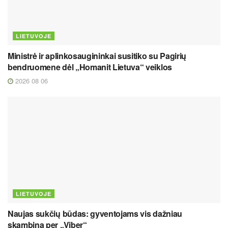
LIETUVOJE
Ministrė ir aplinkosaugininkai susitiko su Pagirių
bendruomene dėl „Homanit Lietuva“ veiklos
2026 08 06
LIETUVOJE
Naujas sukčių būdas: gyventojams vis dažniau
skambina per „Viber“