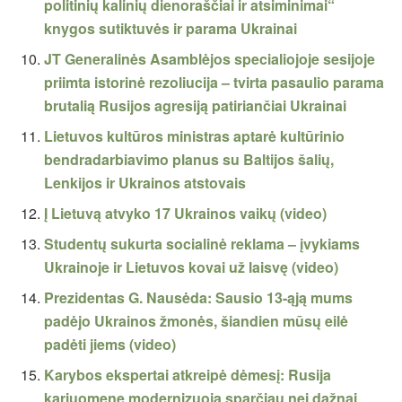
politinių kalinių dienoraščiai ir atsiminimai“
knygos sutiktuvės ir parama Ukrainai
JT Generalinės Asamblėjos specialiojoje sesijoje
priimta istorinė rezoliucija – tvirta pasaulio parama
brutalią Rusijos agresiją patiriančiai Ukrainai
Lietuvos kultūros ministras aptarė kultūrinio
bendradarbiavimo planus su Baltijos šalių,
Lenkijos ir Ukrainos atstovais
Į Lietuvą atvyko 17 Ukrainos vaikų (video)
Studentų sukurta socialinė reklama – įvykiams
Ukrainoje ir Lietuvos kovai už laisvę (video)
Prezidentas G. Nausėda: Sausio 13-ąją mums
padėjo Ukrainos žmonės, šiandien mūsų eilė
padėti jiems (video)
Karybos ekspertai atkreipė dėmesį: Rusija
kariuomenę modernizuoja sparčiau nei dažnai