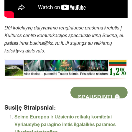
Dėl kolektyvų dalyvavimo renginiuose prašoma kreiptis į
Kultūros centro komunikacijos specialistę Iriną Bukiną, el.
paštas irina.bukina@kc.vu.lt.
Ji sujungs su reikiamų
kolektyvų atstovais.
SPAUSDINTI 🖨
Susiję Straipsniai:
Seimo Europos ir Užsienio reikalų komitetai
Vyriausybę paragino imtis ilgalaikės paramos
Ukrainai strategijos