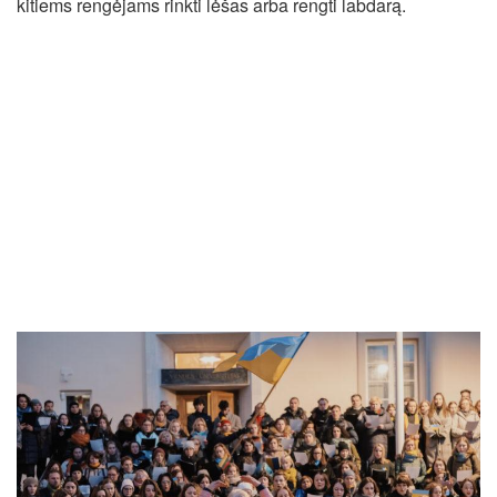
kitiems rengėjams rinkti lėšas arba rengti labdarą.