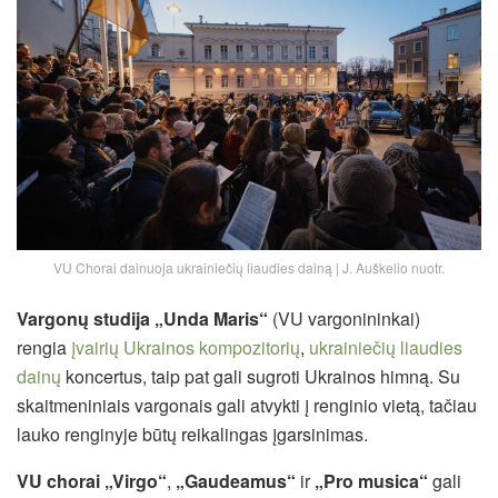
VU Chorai dainuoja ukrainiečių liaudies dainą | J. Auškelio nuotr.
Vargonų studija „Unda Maris“
(VU vargonininkai)
rengia
įvairių Ukrainos kompozitorių
,
ukrainiečių liaudies
dainų
koncertus, taip pat gali sugroti Ukrainos himną. Su
skaitmeniniais vargonais gali atvykti į renginio vietą, tačiau
lauko renginyje būtų reikalingas įgarsinimas.
VU chorai „Virgo“
,
„Gaudeamus“
ir
„Pro musica“
gali