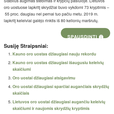
Stabilus augimas stebimas ir krypčių pasiūloje. Lietuvos
oro uostuose lapkritį skrydžiai buvo vykdomi 73 kryptimis –
55 proc. daugiau nei pernai tuo pačiu metu. 2019 m.
lapkritį keleiviai galėjo rinktis iš 80 kelionių maršrutų.
SPAUSDINTI 🖨
Susiję Straipsniai:
Kauno oro uostas džiaugiasi nauju rekordu
Kauno oro uostas džiaugiasi išaugusiu keleivių
skaičiumi
Oro uostai džiaugiasi atsigavimu
Oro uostai džiaugiasi sparčiai augančiais skrydžių
skaičiais
Lietuvos oro uostai džiaugiasi augančiu keleivių
skaičiumi ir naujomis skrydžių kryptimis