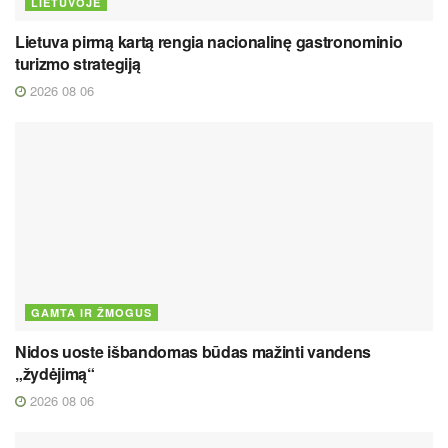
LIETUVOJE
Lietuva pirmą kartą rengia nacionalinę gastronominio
turizmo strategiją
2026 08 06
GAMTA IR ŽMOGUS
Nidos uoste išbandomas būdas mažinti vandens
„žydėjimą“
2026 08 06