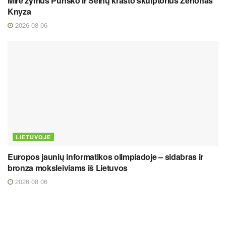
Mirė žymus Punsko ir Seinų krašto skulptorius Zenonas
Knyza
2026 08 06
LIETUVOJE
Europos jaunių informatikos olimpiadoje – sidabras ir
bronza moksleiviams iš Lietuvos
2026 08 06