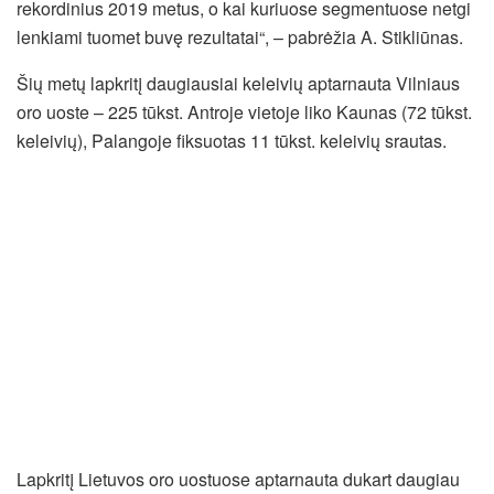
rekordinius 2019 metus, o kai kuriuose segmentuose netgi
lenkiami tuomet buvę rezultatai“, – pabrėžia A. Stikliūnas.
Šių metų lapkritį daugiausiai keleivių aptarnauta Vilniaus
oro uoste – 225 tūkst. Antroje vietoje liko Kaunas (72 tūkst.
keleivių), Palangoje fiksuotas 11 tūkst. keleivių srautas.
Lapkritį Lietuvos oro uostuose aptarnauta dukart daugiau