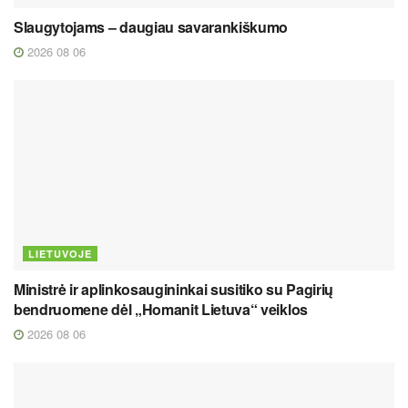
Slaugytojams – daugiau savarankiškumo
2026 08 06
LIETUVOJE
Ministrė ir aplinkosaugininkai susitiko su Pagirių
bendruomene dėl „Homanit Lietuva“ veiklos
2026 08 06