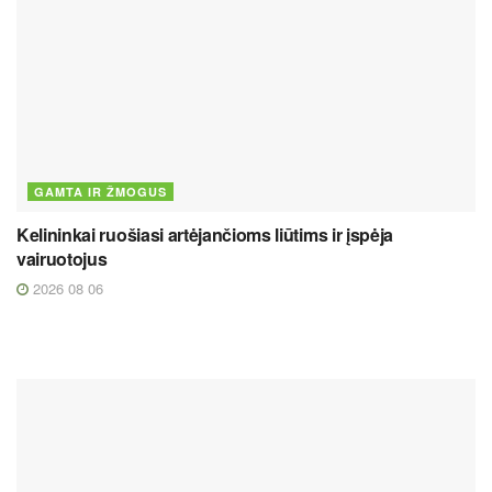
GAMTA IR ŽMOGUS
Kelininkai ruošiasi artėjančioms liūtims ir įspėja
vairuotojus
2026 08 06