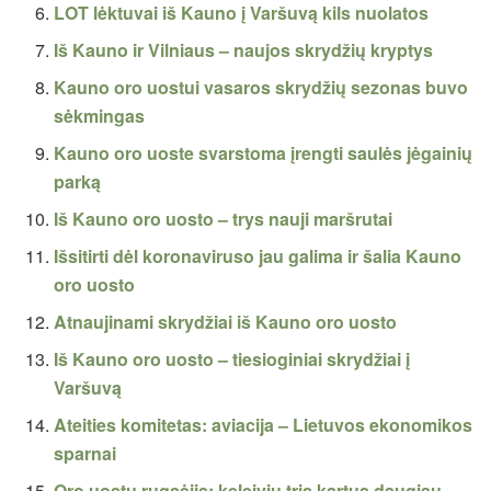
LOT lėktuvai iš Kauno į Varšuvą kils nuolatos
Iš Kauno ir Vilniaus – naujos skrydžių kryptys
Kauno oro uostui vasaros skrydžių sezonas buvo
sėkmingas
Kauno oro uoste svarstoma įrengti saulės jėgainių
parką
Iš Kauno oro uosto – trys nauji maršrutai
Išsitirti dėl koronaviruso jau galima ir šalia Kauno
oro uosto
Atnaujinami skrydžiai iš Kauno oro uosto
Iš Kauno oro uosto – tiesioginiai skrydžiai į
Varšuvą
Ateities komitetas: aviacija – Lietuvos ekonomikos
sparnai
Oro uostų rugsėjis: keleivių tris kartus daugiau