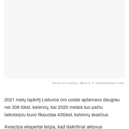
Kauno oro uostas | Alkas.lt, A. Sartanavičiaus nuotr.
2021 metų lapkritį Lietuvos oro uostai aptarnavo daugiau
nei 308 tūkst. keleivių, kai 2020 metais tuo pačiu
laikotarpiu buvo fiksuotas 43tūkst. keleivių skaičius.
Aviacijos ekspertai teigia, kad išskirtinai aktyvus