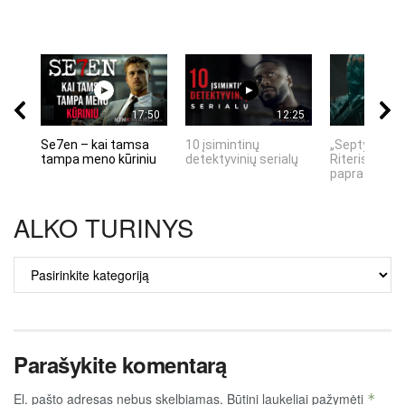
17:50
12:25
Se7en – kai tamsa
10 įsimintinų
„Septynių Ka
tampa meno kūriniu
detektyvinių serialų
Riteris" – kai
paprastumas
ALKO TURINYS
ALKO
TURINYS
Parašykite komentarą
El. pašto adresas nebus skelbiamas.
Būtini laukeliai pažymėti
*