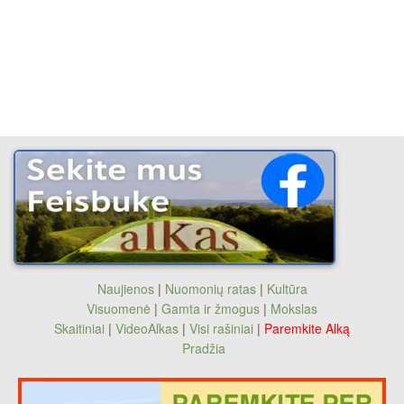
Naujienos
|
Nuomonių ratas
|
Kultūra
Visuomenė
|
Gamta ir žmogus
|
Mokslas
Skaitiniai
|
VideoAlkas
|
Visi rašiniai
|
Paremkite Alką
Pradžia