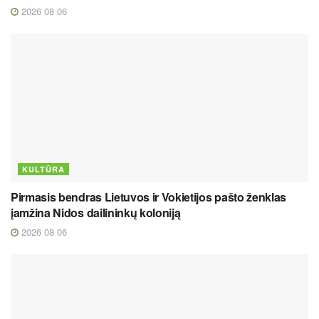
2026 08 06
KULTŪRA
Pirmasis bendras Lietuvos ir Vokietijos pašto ženklas
įamžina Nidos dailininkų koloniją
2026 08 06