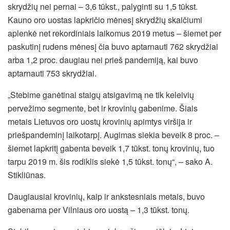
skrydžių nei pernai – 3,6 tūkst., palyginti su 1,5 tūkst.
Kauno oro uostas lapkričio mėnesį skrydžių skaičiumi
aplenkė net rekordiniais laikomus 2019 metus – šiemet per
paskutinį rudens mėnesį čia buvo aptarnauti 762 skrydžiai
arba 1,2 proc. daugiau nei prieš pandemiją, kai buvo
aptarnauti 753 skrydžiai.
„Stebime ganėtinai staigų atsigavimą ne tik keleivių
pervežimo segmente, bet ir krovinių gabenime. Šiais
metais Lietuvos oro uostų krovinių apimtys viršija ir
priešpandeminį laikotarpį. Augimas siekia beveik 8 proc. –
šiemet lapkritį gabenta beveik 1,7 tūkst. tonų krovinių, tuo
tarpu 2019 m. šis rodiklis siekė 1,5 tūkst. tonų“, – sako A.
Stikliūnas.
Daugiausiai krovinių, kaip ir ankstesniais metais, buvo
gabenama per Vilniaus oro uostą – 1,3 tūkst. tonų.