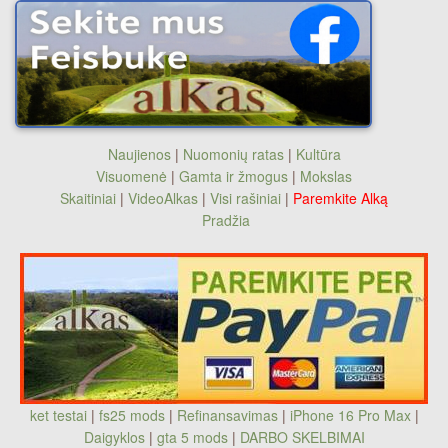
Naujienos
|
Nuomonių ratas
|
Kultūra
Visuomenė
|
Gamta ir žmogus
|
Mokslas
Skaitiniai
|
VideoAlkas
|
Visi rašiniai
|
Paremkite Alką
Pradžia
ket testai
|
fs25 mods
|
Refinansavimas
|
iPhone 16 Pro Max
|
Daigyklos
|
gta 5 mods
|
DARBO SKELBIMAI