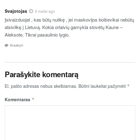
Svajotojas
5 metai ago
Įsivaizduojat , kas būtų nutikę , jei maskovijos bolševikai nebūtų
atsivilkę į Lietuvą. Kokia orlaivių gamykla stovėtų Kaune –
Aleksote. Tikrai pasaulinio lygio.
Atsakyti
Parašykite komentarą
El. pašto adresas nebus skelbiamas.
Būtini laukeliai pažymėti
*
Komentaras
*