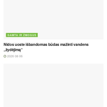
GAMTA IR ŽMOGUS
Nidos uoste išbandomas būdas mažinti vandens
„žydėjimą“
2026 08 06