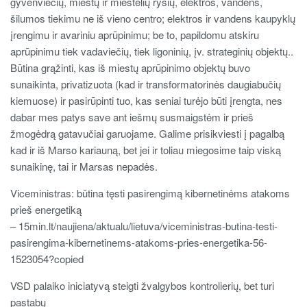
gyvenviečių, miestų ir miestelių ryšių, elektros, vandens,
šilumos tiekimu ne iš vieno centro; elektros ir vandens kaupyklų
įrengimu ir avariniu aprūpinimu; be to, papildomu atskiru
aprūpinimu tiek vadaviečių, tiek ligoninių, įv. strateginių objektų..
Būtina grąžinti, kas iš miestų aprūpinimo objektų buvo
sunaikinta, privatizuota (kad ir transformatorinės daugiabučių
kiemuose) ir pasirūpinti tuo, kas seniai turėjo būti įrengta, nes
dabar mes patys save ant iešmų susmaigstėm ir prieš
žmogėdrą gatavučiai garuojame. Galime prisikviesti į pagalbą
kad ir iš Marso kariauną, bet jei ir toliau miegosime taip viską
sunaikinę, tai ir Marsas nepadės.
Viceministras: būtina tęsti pasirengimą kibernetinėms atakoms
prieš energetiką
– 15min.lt/naujiena/aktualu/lietuva/viceministras-butina-testi-
pasirengima-kibernetinems-atakoms-pries-energetika-56-
1523054?copied
VSD palaiko iniciatyvą steigti žvalgybos kontrolierių, bet turi
pastabų