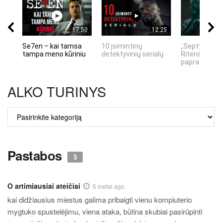
17:50
12:25
Se7en – kai tamsa
10 įsimintinų
„Septynių Ka
tampa meno kūriniu
detektyvinių serialų
Riteris" – kai
paprastumas
ALKO TURINYS
ALKO
TURINYS
Pastabos
3
O artimiausiai ateičiai
5 metai ago
kai didžiausius miestus galima pribaigti vienu kompiuterio
mygtuko spustelėjimu, viena ataka, būtina skubiai pasirūpinti