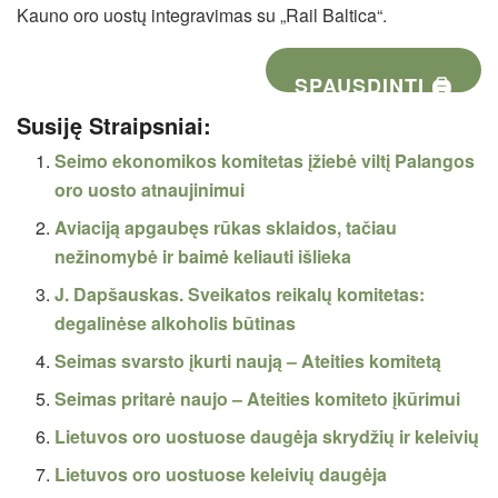
Kauno oro uostų integravimas su „Rail Baltica“.
SPAUSDINTI 🖨
Susiję Straipsniai:
Seimo ekonomikos komitetas įžiebė viltį Palangos
oro uosto atnaujinimui
Aviaciją apgaubęs rūkas sklaidos, tačiau
nežinomybė ir baimė keliauti išlieka
J. Dapšauskas. Sveikatos reikalų komitetas:
degalinėse alkoholis būtinas
Seimas svarsto įkurti naują – Ateities komitetą
Seimas pritarė naujo – Ateities komiteto įkūrimui
Lietuvos oro uostuose daugėja skrydžių ir keleivių
Lietuvos oro uostuose keleivių daugėja