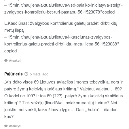
– 15min.lt/naujiena/aktualu/lietuva/vsd-palaiko-iniciatyva-steigti-
zvalgybos-kontrolieriu-bet-turi-pastabu-56-1523078?copied
L.Kasčiūnas: žvalgybos kontrolierius galėtų pradėti dirbti kitų
metų liepą
– 15min.lt/naujiena/aktualu/lietuva/l-kasciunas-zvalgybos-
kontrolierius-galetu-pradeti-dirbti-kitu-metu-liepa-56-1523038?
copied
Atsakyti
Pajūrietis
5 metai ago
„Vis dėlto visos 69 Lietuvos aviacijos įmonės tebeveikia, nors ir
patyrė žymų keleivių skaičiaus kritimą.“ Vajetau, vajetau… 69?
O kodėl ne 109? Ir tos 69 (???) „patyrė žymų keleivių skaičiaus
kritimą“? Tiek vežėjų (liaudiškai, aviakompanijų) turime? Nei
juoktis, nei verkti, koks žinovų lygis… Dar: „ hub‘o“ – čia dar
kas?
Atsakyti