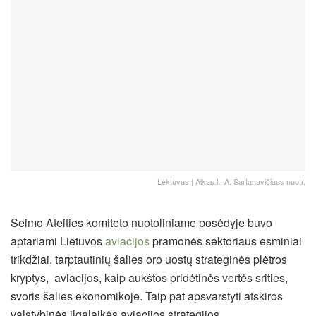
Lėktuvas | Alkas.lt, A. Sartanavičiaus nuotr.
Seimo Ateities komiteto nuotoliniame posėdyje buvo
aptariami Lietuvos
aviacijos
pramonės sektoriaus esminiai
trikdžiai, tarptautinių šalies oro uostų strateginės plėtros
kryptys, aviacijos, kaip aukštos pridėtinės vertės srities,
svoris šalies ekonomikoje. Taip pat apsvarstyti atskiros
valstybinės ilgalaikės aviacijos strategijos