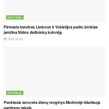
KULTŪRA
Pirmasis bendras Lietuvos ir Vokietijos pašto ženklas
įamžina Nidos dailininkų koloniją
2026 08 06
ISTORIJA
Penktasis senovės dienų renginys Merkinėje iškeliauja
partizanų takais