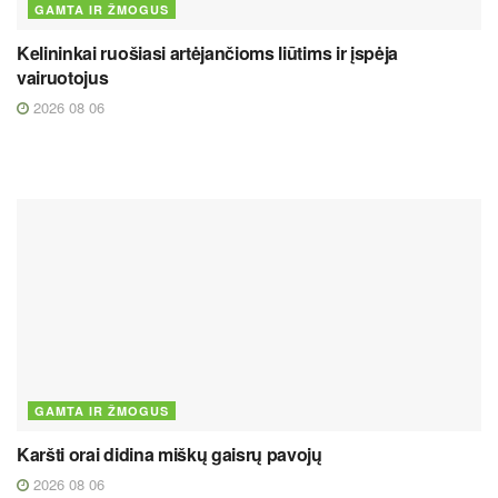
GAMTA IR ŽMOGUS
Kelininkai ruošiasi artėjančioms liūtims ir įspėja
vairuotojus
2026 08 06
GAMTA IR ŽMOGUS
Karšti orai didina miškų gaisrų pavojų
2026 08 06