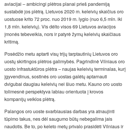
aviacijai – ambicingi plėtros planai prieš pandemiją
sustabdė jos plėtrą. Lietuvos 2020 m. keleivių skaičius oro
uostuose krito 72 proc. nuo 2019 m. lygio (nuo 6,5 mln. iki
1,8 mln. keleivių). Vis dėlto visos 69 Lietuvos aviacijos
įmonės tebeveikia, nors ir patyrė žymų keleivių skaičiaus
kritimą.
Posėdžio metu aptarti visų trijų tarptautinių Lietuvos oro
uostų skirtingos plėtros galimybės. Pagrindinė Vilniaus oro
uosto infrastuktūros plėtra – naujas keleivių terminalas, kurį
įgyvendinus, sostinės oro uostas galėtų aptarnauti
dvigubai daugiau keleivių nei šiuo metu. Kauno oro uosto
tolimesnė perspektyva labiau orientuota į krovos
kompanijų veiklos plėtrą.
Palangos oro uoste svarbiausias darbas yra atnaujinti
tūpimo takus, nes dėl saugumo būtų nebegalima jais
naudotis. Be to, po keleto metų privalo prasidėti Vilniaus ir