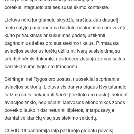
poreikis integruoto ateities susisiekimo kontekste.
Lietuva nėra jungiamųjų skrydžių kraštas. Jau daugelį
metų šalyje pasigendama bazinio-nacionalinio oro vežėjo,
kurio pritraukimas ar sukūrimas padėtų užtikrinti
pagrindinius šalies oro susisiekimo tikslus. Pirmiausia
aviacijos sektorius turėtų užtikrinti tvarų susisiekimą su
prioritetinėmis rinkomis, nes tebeegzistuoja žemas šalies
pasiekiamumo lygis oro transportu.
Skirtingai nei Rygos oro uostas, nuosekliai stiprinantis
aviacijos sektorių, Lietuva vis dar yra pigaus išvykstamojo
turizmo šalis, nekurianti
hub‘o
(tinklinio oro uosto), neturinti
aviacijos tinklo, neplečianti laisvosios ekonomikos zonos
poveikio lauko ir dar neturinti išplėtotų ir tarpusavyje
darniai veikiančių visų susisiekimo sektorių.
COVID-19 pandemija taip pat turėjo globalų poveikį