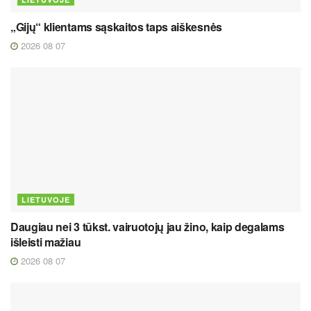
„Gijų“ klientams sąskaitos taps aiškesnės
2026 08 07
LIETUVOJE
Daugiau nei 3 tūkst. vairuotojų jau žino, kaip degalams
išleisti mažiau
2026 08 07