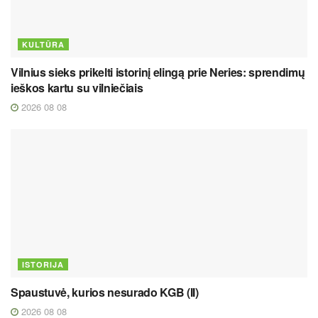
KULTŪRA
Vilnius sieks prikelti istorinį elingą prie Neries: sprendimų
ieškos kartu su vilniečiais
2026 08 08
ISTORIJA
Spaustuvė, kurios nesurado KGB (II)
2026 08 08