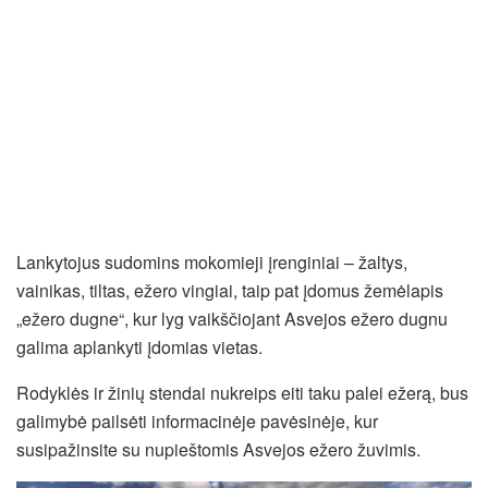
Lankytojus sudomins mokomieji įrenginiai – žaltys,
vainikas, tiltas, ežero vingiai, taip pat įdomus žemėlapis
„ežero dugne“, kur lyg vaikščiojant Asvejos ežero dugnu
galima aplankyti įdomias vietas.
Rodyklės ir žinių stendai nukreips eiti taku palei ežerą, bus
galimybė pailsėti informacinėje pavėsinėje, kur
susipažinsite su nupieštomis Asvejos ežero žuvimis.