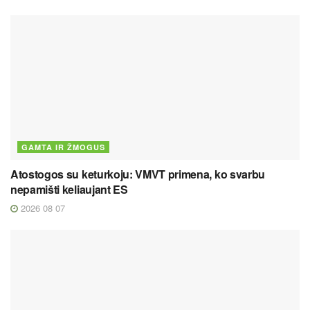
GAMTA IR ŽMOGUS
Atostogos su keturkoju: VMVT primena, ko svarbu
nepamišti keliaujant ES
2026 08 07