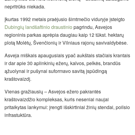
nepritrūks niekada.
Įkurtas 1992 metais praėjusio šimtmečio viduryje įsteigto
Dubingių landšaftinio draustinio
pagrindu, Asvejos
regioninis parkas aprėpia daugiau kaip 12 tūkst. hektarų
plotą Molėtų, Švenčionių ir Vilniaus rajonų savivaldybėse.
Asveja miškais apaugusiais ypač aukštais stačiais krantais
ir dar apie 30 aplinkinių ežerų, kalvos, pelkės, brandūs
ąžuolynai ir pušynai suformavo savitą įspūdingą
kraštovaizdį.
Vienas gražiausių – Asvejos ežero pakrantės
kraštovaizdžio kompleksas, kuris neseniai naujai
pritaikytas lankymui: įrengti išskirtiniai žinių stendai, poilsio
infrastuktūra.