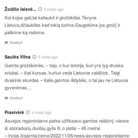
Žodžio laisvė...
5 metai ago
Kol kojos gali,tai keliaukit ir grožėkitės Tėvyne
Lietuva,džiaukitės kad tokią turime.Saugokime jos grožį ir
palikime ką radome.
Atsakyti
Saulės Vilna
5 metai ago
Gamta grožėkimės, – taip, o kur istorija, kuri yra lyg druska
sriubai, – štai kursas, kuriuo veda Lietuvos valdžios. Taigi
dvasinis skurdas – šalia gamtos didybės, o tai jau ne Lietuvos
gyvenimas…
Atsakyti
Prasivėrė
4 metai ago
Asvejos regioniniame parke užfiksavo gamtos reiškinį: vienos
iš atsiradusių duobių gylis 8, o plotis – 45 metrai
– lrytas.lt/gamta/zeme/2022/11/05/news/asvejos-regioniniame-