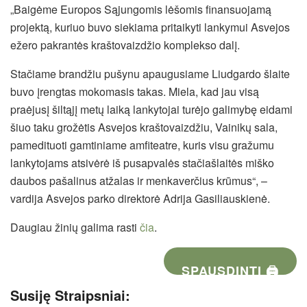
„Baigėme Europos Sąjungomis lėšomis finansuojamą
projektą, kuriuo buvo siekiama pritaikyti lankymui Asvejos
ežero pakrantės kraštovaizdžio komplekso dalį.
Stačiame brandžiu pušynu apaugusiame Liudgardo šlaite
buvo įrengtas mokomasis takas. Miela, kad jau visą
praėjusį šiltąjį metų laiką lankytojai turėjo galimybę eidami
šiuo taku grožėtis Asvejos kraštovaizdžiu, Vainikų sala,
pamedituoti gamtiniame amfiteatre, kuris visu gražumu
lankytojams atsivėrė iš pusapvalės stačiašlaitės miško
daubos pašalinus atžalas ir menkaverčius krūmus“, –
vardija Asvejos parko direktorė Adrija Gasiliauskienė.
Daugiau žinių galima rasti
čia
.
SPAUSDINTI 🖨
Susiję Straipsniai: