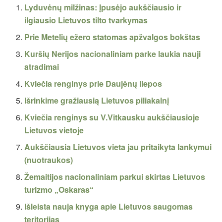
Lyduvėnų milžinas: Įpusėjo aukščiausio ir
ilgiausio Lietuvos tilto tvarkymas
Prie Metelių ežero statomas apžvalgos bokštas
Kuršių Nerijos nacionaliniam parke laukia nauji
atradimai
Kviečia renginys prie Daujėnų liepos
Išrinkime gražiausią Lietuvos piliakalnį
Kviečia renginys su V.Vitkausku aukščiausioje
Lietuvos vietoje
Aukščiausia Lietuvos vieta jau pritaikyta lankymui
(nuotraukos)
Žemaitijos nacionaliniam parkui skirtas Lietuvos
turizmo „Oskaras“
Išleista nauja knyga apie Lietuvos saugomas
teritorijas