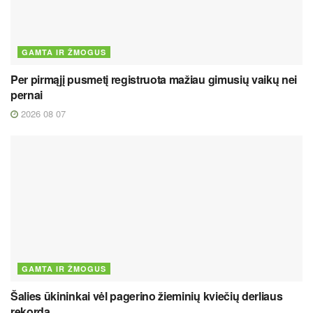
GAMTA IR ŽMOGUS
Per pirmąjį pusmetį registruota mažiau gimusių vaikų nei
pernai
2026 08 07
GAMTA IR ŽMOGUS
Šalies ūkininkai vėl pagerino žieminių kviečių derliaus
rekordą