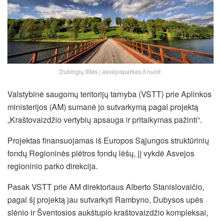
Dubingių tiltas | asvejosparkas.lt nuotr.
Valstybinė saugomų teritorijų tarnyba (VSTT) prie Aplinkos
ministerijos (AM) sumanė jo sutvarkymą pagal projektą
„Kraštovaizdžio vertybių apsauga ir pritaikymas pažinti“.
Projektas finansuojamas iš Europos Sąjungos struktūrinių
fondų Regioninės plėtros fondų lėšų, jį vykdė Asvejos
regioninio parko direkcija.
Pasak VSTT prie AM direktoriaus Alberto Stanislovaičio,
pagal šį projektą jau sutvarkyti Rambyno, Dubysos upės
slėnio ir Šventosios aukštupio kraštovaizdžio kompleksai,