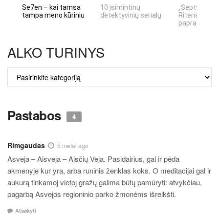
Se7en – kai tamsa
10 įsimintinų
„Septynių Ka
tampa meno kūriniu
detektyvinių serialų
Riteris" – kai
paprastumas
ALKO TURINYS
ALKO
TURINYS
Pastabos
4
Rimgaudas
5 metai ago
Asveja – Aisveja – Aisčių Veja. Pasidairius, gal ir pėda
akmenyje kur yra, arba runinis ženklas koks. O meditacijai gal ir
aukurą tinkamoj vietoj gražų galima būtų pamūryti: atvykčiau,
pagarbą Asvejos regioninio parko žmonėms išreikšti.
Atsakyti