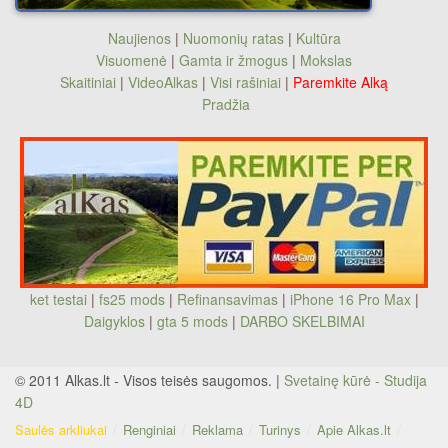
Naujienos
|
Nuomonių ratas
|
Kultūra
Visuomenė
|
Gamta ir žmogus
|
Mokslas
Skaitiniai
|
VideoAlkas
|
Visi rašiniai
|
Paremkite Alką
Pradžia
ket testai
|
fs25 mods
|
Refinansavimas
|
iPhone 16 Pro Max
|
Daigyklos
|
gta 5 mods
|
DARBO SKELBIMAI
© 2011 Alkas.lt - Visos teisės saugomos. |
Svetainę kūrė - Studija
4D
Saulės arkliukai
Renginiai
Reklama
Turinys
Apie Alkas.lt