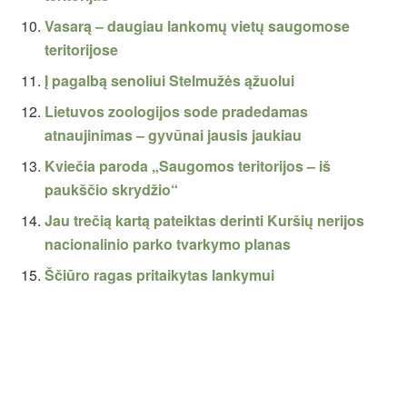
Vasarą – daugiau lankomų vietų saugomose
teritorijose
Į pagalbą senoliui Stelmužės ąžuolui
Lietuvos zoologijos sode pradedamas
atnaujinimas – gyvūnai jausis jaukiau
Kviečia paroda „Saugomos teritorijos – iš
paukščio skrydžio“
Jau trečią kartą pateiktas derinti Kuršių nerijos
nacionalinio parko tvarkymo planas
Ščiūro ragas pritaikytas lankymui