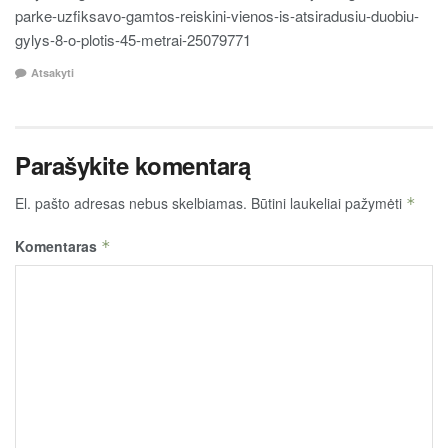
parke-uzfiksavo-gamtos-reiskini-vienos-is-atsiradusiu-duobiu-
gylys-8-o-plotis-45-metrai-25079771
Atsakyti
Parašykite komentarą
El. pašto adresas nebus skelbiamas.
Būtini laukeliai pažymėti
*
Komentaras
*