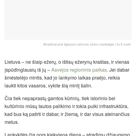
Atradimai prie ilgiausio Lietuvos ežero nesibaigia | lrv.lt nuotr.
Lietuva – ne šiaip ežerų, o ištisų ežerynų kraštas, ir vienas
įspūdingiausių iš jų –
Asvejos regioninis parkas
. Jei dabar
šmėstelėjo mintis, kad jo lankymo laikas praėjo, reikia
laukti kitos vasaros, vykite šią mintį šalin.
Čia tiek nepaprastų gamtos kūrinių, tiek istorinio bei
kultūrinio mūsų tautos palikimo ir tokia puiki infrastruktūra,
kad bus ką patirti ir dabar, ir žiemą, ir dar visus ateinančius
metus.
Lankykitės čia nors kiekvieną dieną – atradimų džiaugsmo